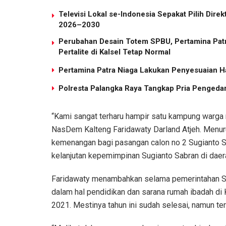
Televisi Lokal se-Indonesia Sepakat Pilih Dir
2026–2030
Perubahan Desain Totem SPBU, Pertamina Patr
Pertalite di Kalsel Tetap Normal
Pertamina Patra Niaga Lakukan Penyesuaian H
Polresta Palangka Raya Tangkap Pria Pengeda
“Kami sangat terharu hampir satu kampung warga m
NasDem Kalteng Faridawaty Darland Atjeh. Menuru
kemenangan bagi pasangan calon no 2 Sugianto 
kelanjutan kepemimpinan Sugianto Sabran di daera
Faridawaty menambahkan selama pemerintahan Su
dalam hal pendidikan dan sarana rumah ibadah d
2021. Mestinya tahun ini sudah selesai, namun te