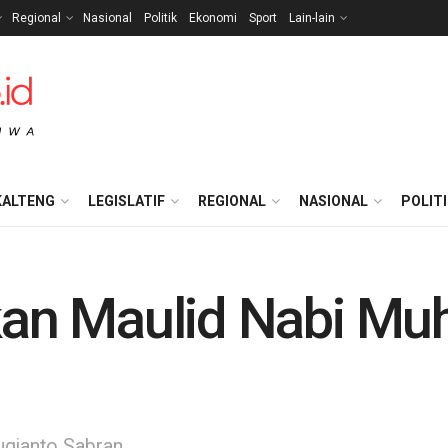
Regional
Nasional
Politik
Ekonomi
Sport
Lain-lain
KALTENG
LEGISLATIF
REGIONAL
NASIONAL
POLIT
an Maulid Nabi 
gianto Sabran