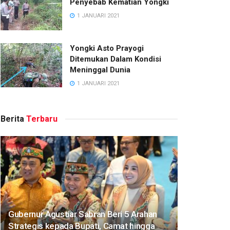
Penyebab Kematian Yongki
1 JANUARI 2021
Yongki Asto Prayogi
Ditemukan Dalam Kondisi
Meninggal Dunia
1 JANUARI 2021
Berita
Terbaru
Gubernur Agustiar Sabran Beri 5 Arahan
Strategis kepada Bupati, Camat hingga