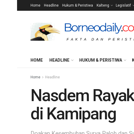
Home
Headline
Hukum & Peristiwa
Kalteng
Legislatif
HOME
HEADLINE
HUKUM & PERISTIWA
Home
Headline
Nasdem Rayak
di Kamipang
Doakan Kesembuhan Surya Paloh dan Su