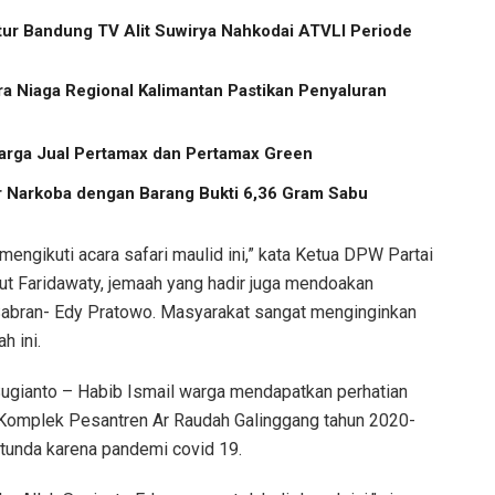
ektur Bandung TV Alit Suwirya Nahkodai ATVLI Periode
a Niaga Regional Kalimantan Pastikan Penyaluran
arga Jual Pertamax dan Pertamax Green
r Narkoba dengan Barang Bukti 6,36 Gram Sabu
engikuti acara safari maulid ini,” kata Ketua DPW Partai
t Faridawaty, jemaah yang hadir juga mendoakan
Sabran- Edy Pratowo. Masyarakat sangat menginginkan
h ini.
gianto – Habib Ismail warga mendapatkan perhatian
i Komplek Pesantren Ar Raudah Galinggang tahun 2020-
rtunda karena pandemi covid 19.