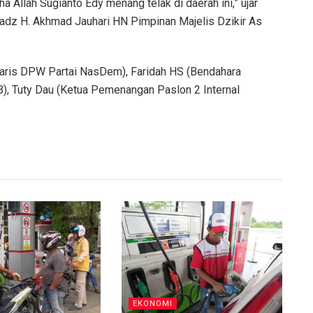
a Allah Sugianto Edy menang telak di daerah ini,” ujar
stadz H. Akhmad Jauhari HN Pimpinan Majelis Dzikir As
etaris DPW Partai NasDem), Faridah HS (Bendahara
KB), Tuty Dau (Ketua Pemenangan Paslon 2 Internal
EKONOMI