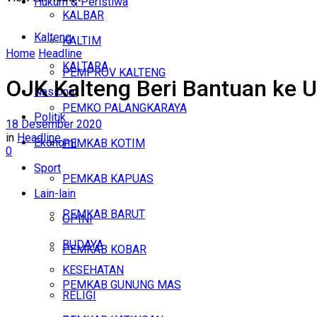
Hukum & Peristiwa
KALBAR
Kalteng
KALTIM
Home
Headline
KALTARA
PEMPROV KALTENG
OJK Kalteng Beri Bantuan ke
Nasional
PEMKO PALANGKARAYA
Politik
18 Desember 2020
in
Headline
Ekonomi
PEMKAB KOTIM
0
Sport
PEMKAB KAPUAS
Lain-lain
PEMKAB BARUT
OPINI
BUDAYA
PEMKAB KOBAR
KESEHATAN
PEMKAB GUNUNG MAS
RELIGI