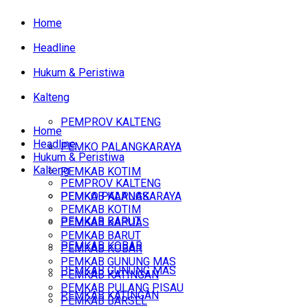
Home
Headline
Hukum & Peristiwa
Kalteng
PEMPROV KALTENG
Home
Headline
PEMKO PALANGKARAYA
Hukum & Peristiwa
Kalteng
PEMKAB KOTIM
PEMPROV KALTENG
PEMKAB KAPUAS
PEMKO PALANGKARAYA
PEMKAB KOTIM
PEMKAB BARUT
PEMKAB KAPUAS
PEMKAB BARUT
PEMKAB KOBAR
PEMKAB KOBAR
PEMKAB GUNUNG MAS
PEMKAB GUNUNG MAS
PEMKAB KATINGAN
PEMKAB PULANG PISAU
PEMKAB KATINGAN
PEMKAB BARSEL