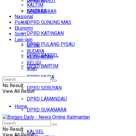
DPRD BARUT
KALTIM
KALTARA
DPRD KOBAR
Nasional
Politik
DPRD GUNUNG MAS
Ekonomi
DPRD KATINGAN
Sport
Lain-lain
DPRD PULANG PISAU
OPINI
BUDAYA
DPRD BARSEL
KESEHATAN
RELIGI
DPRD BARTIM
Iklan
DPRD MURA
No Result
DPRD SERUYAN
View All Result
DPRD LAMANDAU
Home
DPRD SUKAMARA
Regional
Headline
No Result
KALSEL
View All Result