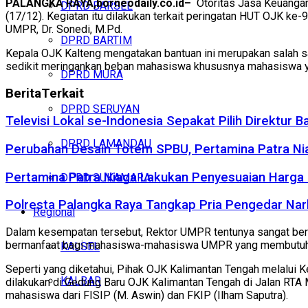
PALANGKA RAYA,borneodaily.co.id–
Otoritas Jasa Keuanga
DPRD BARSEL
(17/12). Kegiatan itu dilakukan terkait peringatan HUT OJK ke-
UMPR, Dr. Sonedi, M.Pd.
DPRD BARTIM
Kepala OJK Kalteng mengatakan bantuan ini merupakan salah s
sedikit meringankan beban mahasiswa khususnya mahasiswa yan
DPRD MURA
Berita
Terkait
DPRD SERUYAN
Televisi Lokal se-Indonesia Sepakat Pilih Direktu
DPRD LAMANDAU
Perubahan Desain Totem SPBU, Pertamina Patra Niag
Pertamina Patra Niaga Lakukan Penyesuaian Harga
DPRD SUKAMARA
Polresta Palangka Raya Tangkap Pria Pengedar Na
Regional
Dalam kesempatan tersebut, Rektor UMPR tentunya sangat berte
bermanfaat bagi mahasiswa-mahasiswa UMPR yang membutuhka
KALSEL
Seperti yang diketahui, Pihak OJK Kalimantan Tengah melalui 
KALBAR
dilakukan di Gedung Baru OJK Kalimantan Tengah di Jalan RTA Milo
mahasiswa dari FISIP (M. Aswin) dan FKIP (Ilham Saputra).