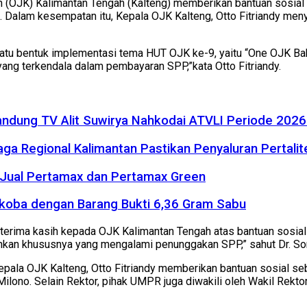
n (OJK) Kalimantan Tengah (Kalteng) memberikan bantuan sosia
9. Dalam kesempatan itu, Kepala OJK Kalteng, Otto Fitriandy men
atu bentuk implementasi tema HUT OJK ke-9, yaitu “One OJK Bak
g terkendala dalam pembayaran SPP,”kata Otto Fitriandy.
r Bandung TV Alit Suwirya Nahkodai ATVLI Periode 20
a Regional Kalimantan Pastikan Penyaluran Pertalite
 Jual Pertamax dan Pertamax Green
rkoba dengan Barang Bukti 6,36 Gram Sabu
rima kasih kepada OJK Kalimantan Tengah atas bantuan sosial y
n khususnya yang mengalami penunggakan SPP,” sahut Dr. Son
Kepala OJK Kalteng, Otto Fitriandy memberikan bantuan sosial 
no. Selain Rektor, pihak UMPR juga diwakili oleh Wakil Rektor II,