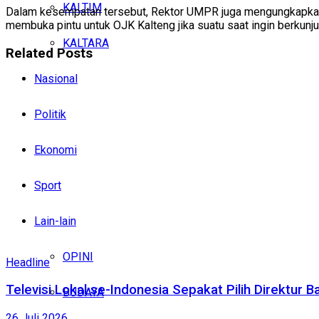
KALTIM
Dalam kesempatan tersebut, Rektor UMPR juga mengungkapkan b
membuka pintu untuk OJK Kalteng jika suatu saat ingin berkunj
KALTARA
Related
Posts
Nasional
Politik
Ekonomi
Sport
Lain-lain
OPINI
Headline
Televisi Lokal se-Indonesia Sepakat Pilih Direktu
BUDAYA
26 Juli 2026