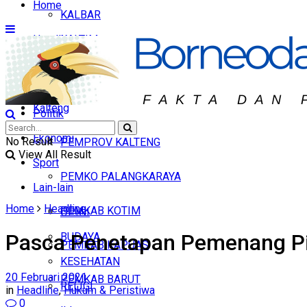
Home
KALBAR
Headline
KALTIM
KALTARA
Hukum & Peristiwa
Nasional
Kalteng
Politik
Ekonomi
No Result
PEMPROV KALTENG
View All Result
Sport
PEMKO PALANGKARAYA
Lain-lain
Home
Headline
PEMKAB KOTIM
OPINI
Pasca Penetapan Pemenang Pilk
BUDAYA
PEMKAB KAPUAS
KESEHATAN
20 Februari 2021
PEMKAB BARUT
RELIGI
in
Headline
,
Hukum & Peristiwa
0