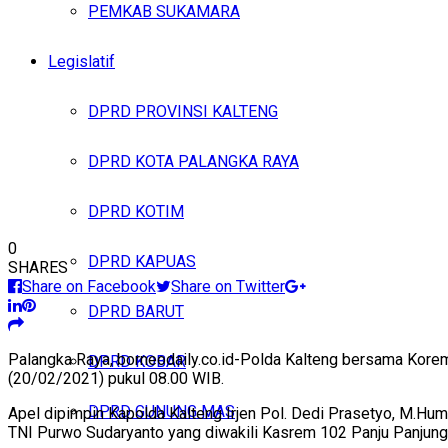
PEMKAB SUKAMARA
Legislatif
DPRD PROVINSI KALTENG
DPRD KOTA PALANGKA RAYA
DPRD KOTIM
0
DPRD KAPUAS
SHARES
Share on Facebook
Share on Twitter
DPRD BARUT
Palangka Raya, borneodaily.co.id-Polda Kalteng bersama Kore
DPRD KOBAR
(20/02/2021) pukul 08.00 WIB.
DPRD GUNUNG MAS
Apel dipimpin Kapolda Kalteng Irjen Pol. Dedi Prasetyo, M.Hu
TNI Purwo Sudaryanto yang diwakili Kasrem 102 Panju Panjung