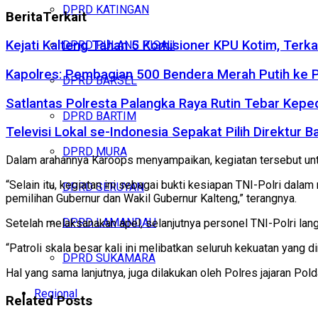
DPRD KATINGAN
Berita
Terkait
Kejati Kalteng Tahan 5 Komisioner KPU Kotim, Terka
DPRD PULANG PISAU
Kapolres: Pembagian 500 Bendera Merah Putih ke
DPRD BARSEL
Satlantas Polresta Palangka Raya Rutin Tebar Kepe
DPRD BARTIM
Televisi Lokal se-Indonesia Sepakat Pilih Direktu
DPRD MURA
Dalam arahannya Karoops menyampaikan, kegiatan tersebut untu
“Selain itu, kegiatan ini sebagai bukti kesiapan TNI-Polri d
DPRD SERUYAN
pemilihan Gubernur dan Wakil Gubernur Kalteng,” terangnya.
DPRD LAMANDAU
Setelah melaksanakan apel, selanjutnya personel TNI-Polri la
“Patroli skala besar kali ini melibatkan seluruh kekuatan yang
DPRD SUKAMARA
Hal yang sama lanjutnya, juga dilakukan oleh Polres jajaran P
Regional
Related
Posts