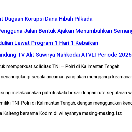
it Dugaan Korupsi Dana Hibah Pilkada
 Pengguna Jalan Bentuk Ajakan Menumbuhkan Seman
dulian Lewat Program 1 Hari 1 Kebaikan
r Bandung TV Alit Suwirya Nahkodai ATVLI Periode 20
k memperkuat soliditas TNI – Polri di Kalimantan Tengah.
alam menanggulangi segala ancaman yang akan menggangu keamanan
ngsung melaksanakan patroli skala besar dengan rute seputaran 
 dimiliki TNI-Polri di Kalimantan Tengah, dengan menggunakan ke
olda Kalteng bersama Kodim di wilayahnya masing-masing.
ist