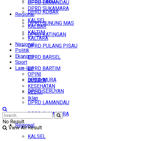
DPRD BARUT
DPRD LAMANDAU
DPRD SUKAMARA
DPRD KOBAR
Regional
KALSEL
DPRD GUNUNG MAS
KALBAR
KALTIM
DPRD KATINGAN
KALTARA
Nasional
DPRD PULANG PISAU
Politik
Ekonomi
DPRD BARSEL
Sport
Lain-lain
DPRD BARTIM
OPINI
DPRD MURA
BUDAYA
KESEHATAN
DPRD SERUYAN
RELIGI
Iklan
DPRD LAMANDAU
DPRD SUKAMARA
No Result
Regional
View All Result
KALSEL