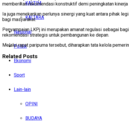
KALTIM
memberikan rekomendasi konstruktif demi peningkatan kinerja 
Ia juga menekankan perlunya sinergi yang kuat antara pihak le
KALTARA
bagi masyarakat.
Penyampaian LKPj ini merupakan amanat regulasi sebagai bag
Nasional
rekomendasi strategis untuk pembangunan ke depan.
Melalui rapat paripurna tersebut, diharapkan tata kelola peme
Politik
Related
Posts
Ekonomi
Sport
Lain-lain
OPINI
BUDAYA