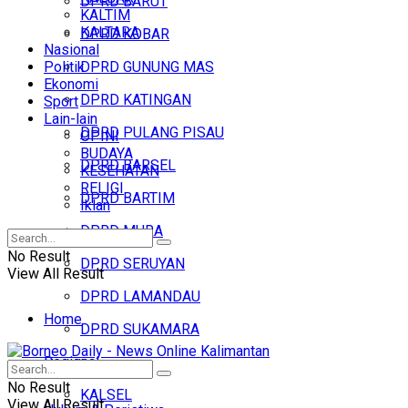
DPRD BARUT
KALTIM
KALTARA
DPRD KOBAR
Nasional
Politik
DPRD GUNUNG MAS
Ekonomi
DPRD KATINGAN
Sport
Lain-lain
DPRD PULANG PISAU
OPINI
BUDAYA
DPRD BARSEL
KESEHATAN
RELIGI
DPRD BARTIM
Iklan
DPRD MURA
No Result
DPRD SERUYAN
View All Result
DPRD LAMANDAU
Home
DPRD SUKAMARA
Regional
Headline
No Result
KALSEL
View All Result