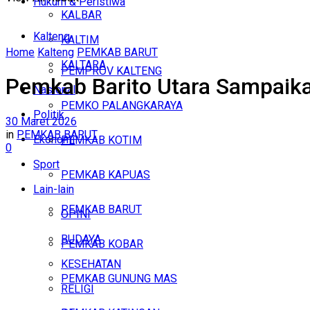
Hukum & Peristiwa
KALBAR
Kalteng
KALTIM
Home
Kalteng
PEMKAB BARUT
KALTARA
PEMPROV KALTENG
Pemkab Barito Utara Sampaik
Nasional
PEMKO PALANGKARAYA
Politik
30 Maret 2026
in
PEMKAB BARUT
Ekonomi
PEMKAB KOTIM
0
Sport
PEMKAB KAPUAS
Lain-lain
PEMKAB BARUT
OPINI
BUDAYA
PEMKAB KOBAR
KESEHATAN
PEMKAB GUNUNG MAS
RELIGI