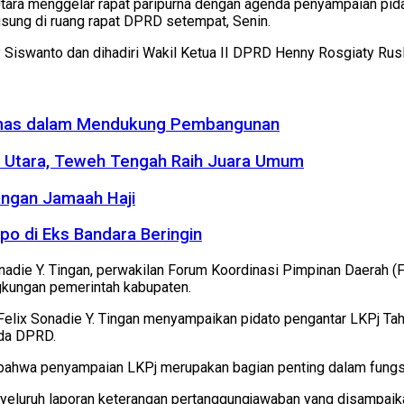
ara menggelar rapat paripurna dengan agenda penyampaian pida
sung di ruang rapat DPRD setempat, Senin.
 Siswanto dan dihadiri Wakil Ketua II DPRD Henny Rosgiaty Rusl
Ormas dalam Mendukung Pembangunan
o Utara, Teweh Tengah Raih Juara Umum
angan Jamaah Haji
po di Eks Bandara Beringin
Sonadie Y. Tingan, perwakilan Forum Koordinasi Pimpinan Daerah (F
ngkungan pemerintah kabupaten.
ti Felix Sonadie Y. Tingan menyampaikan pidato pengantar LKPj T
ada DPRD.
ahwa penyampaian LKPj merupakan bagian penting dalam fungsi 
nyeluruh laporan keterangan pertanggungjawaban yang disampaika