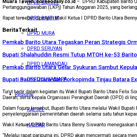
Muara Teweh, borneodaily.co.id
– DPRD Kabupaten Barito Ut
DPRD BARSEL
Pertanggungjawaban (LKPj) Tahun Anggaran 2025, yang berlang
Rapat tersebut dipimpin Wakil Ketua I DPRD Barito Utara Benny
DPRD BARTIM
Berita
Terkait
DPRD MURA
Pemkab Barito Utara Tegaskan Peran Strategis 
DPRD SERUYAN
Bupati Shalahuddin Resmi Tutup MTQH ke-53 Barit
DPRD LAMANDAU
Pemkab Barito Utara Gelar Syukuran Sambut Kepul
DPRD SUKAMARA
Bupati Barito Utara dan Forkopimda Tinjau Batara Ex
Turut hadir dalam kegiatan itu Wakil Bupati Barito Utara Felix 
Regional
Daerah, serta kepala Organisasi Perangkat Daerah (OPD) di li
Dalam forum tersebut, Bupati Barito Utara melalui Wakil Bupa
KALSEL
penyelenggaraan pemerintahan daerah selama satu tahun kep
Wakil Ketua I DPRD Barito Utara Benny Siswanto menegaskan b
KALBAR
“Melalui rapat paripurna ini, DPRD akan mencermati secara me