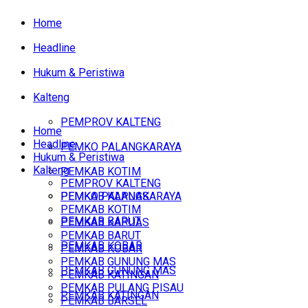
Home
Headline
Hukum & Peristiwa
Kalteng
PEMPROV KALTENG
Home
Headline
PEMKO PALANGKARAYA
Hukum & Peristiwa
Kalteng
PEMKAB KOTIM
PEMPROV KALTENG
PEMKAB KAPUAS
PEMKO PALANGKARAYA
PEMKAB KOTIM
PEMKAB BARUT
PEMKAB KAPUAS
PEMKAB BARUT
PEMKAB KOBAR
PEMKAB KOBAR
PEMKAB GUNUNG MAS
PEMKAB GUNUNG MAS
PEMKAB KATINGAN
PEMKAB PULANG PISAU
PEMKAB KATINGAN
PEMKAB BARSEL