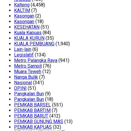
Kalteng
(4,458)
KALTIM
(7)
Kasongan
(2)
Kasongan
(18)
KESEHATAN
(51)
Kuala Kapuas
(84)
KUALA KURUN
(35)
KUALA PEMBUANG
(1,940)
Lain-lain
(6)
Legislatif
(134)
Metro Palangka Raya
(941)
Metro Sampit
(76)
Muara Teweh
(12)
Nanga Bulik
(7)
Nasional
(341)
OPINI
(51)
Pangkalan Bun
(9)
Pangkalan Bun
(18)
PEMKAB BARSEL
(551)
PEMKAB BARTIM
(7)
PEMKAB BARUT
(412)
PEMKAB GUNUNG MAS
(13)
PEMKAB KAPUAS
(32)