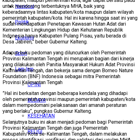
kabupaten, maupun pemerintah kota, agar dapat bersatu padu
untuk mendorong terbentuknya MHA, baik yang
Nasional
keberadaannya lintas kabupaten/kota maupun dalam wilayah
pemerintah kabupaten/kota. Hal ini karena hingga saat ini yang
Politik
sudah mendapatkan Penetapan Kawasan Hutan Adat dari
Kementerian Lingkungan Hidup dan Kehutanan Republik
Indonesia hanya Kabupaten Pulang Pisau, yaitu berada di
Ekonomi
Desa Jabiren,” beber Gubernur Kalteng.
Adapun buku pedoman yang diluncurkan oleh Pemerintah
Sport
Provinsi Kalimantan Tengah ini merupakan bagian dari kinerja
yang dilakukan oleh Panitia Masyarakat Hukum Adat Provinsi
Lain-lain
Kalimantan Tengah, dan bekerja sama dengan Borneo Nature
Foundation (BNF) Indonesia sebagai mitra Pemerintah
Provinsi Kalimantan Tengah
OPINI
”Hal ini berkaitan dengan beberapa kendala yang dihadapi
oleh pemerintah provinsi maupun pemerintah kabupaten/kota
BUDAYA
dalam mempedomani pelaksanaan dari amanah peraturan
yang berlaku”, pungkas Gubernur Kalteng.
KESEHATAN
Selanjutnya buku ini akan menjadi pedoman bagi Pemerintah
Provinsi Kalimantan Tengah dan juga Pemerintah
RELIGI
Kabupaten/Kota se-Kalimantan Tengah, dalam melakukan
proses identifikasi, verifikasi, dan validasi dari usulan MHA.