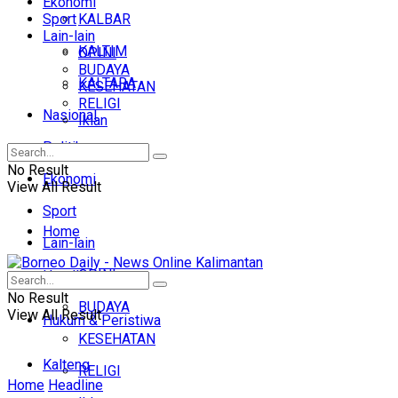
Ekonomi
Sport
KALBAR
Lain-lain
KALTIM
OPINI
BUDAYA
KALTARA
KESEHATAN
RELIGI
Nasional
Iklan
Politik
No Result
Ekonomi
View All Result
Sport
Home
Lain-lain
OPINI
Headline
No Result
BUDAYA
View All Result
Hukum & Peristiwa
KESEHATAN
Kalteng
RELIGI
Home
Headline