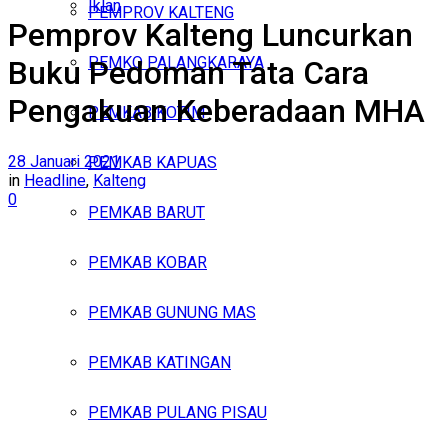
Iklan
PEMPROV KALTENG
Pemprov Kalteng Luncurkan
Jumat, Agustus 7, 2026
PEMKO PALANGKARAYA
Buku Pedoman Tata Cara
Pengakuan Keberadaan MHA
PEMKAB KOTIM
28 Januari 2021
PEMKAB KAPUAS
in
Headline
,
Kalteng
0
PEMKAB BARUT
PEMKAB KOBAR
PEMKAB GUNUNG MAS
PEMKAB KATINGAN
PEMKAB PULANG PISAU