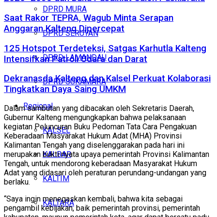
DPRD MURA
Saat Rakor TEPRA, Wagub Minta Serapan
Anggaran Kalteng Dipercepat
DPRD SERUYAN
125 Hotspot Terdeteksi, Satgas Karhutla Kalteng
DPRD LAMANDAU
Intensifkan Patroli Udara dan Darat
Dekranasda Kalteng dan Kalsel Perkuat Kolaborasi
DPRD SUKAMARA
Tingkatkan Daya Saing UMKM
Regional
Dalam sambutan yang dibacakan oleh Sekretaris Daerah,
Gubernur Kalteng mengungkapkan bahwa pelaksanaan
kegiatan Peluncuran Buku Pedoman Tata Cara Pengakuan
KALSEL
Keberadaan Masyarakat Hukum Adat (MHA) Provinsi
Kalimantan Tengah yang diselenggarakan pada hari ini
KALBAR
merupakan bukti nyata upaya pemerintah Provinsi Kalimantan
Tengah, untuk mendorong keberadaan Masyarakat Hukum
Adat yang didasari oleh peraturan perundang-undangan yang
KALTIM
berlaku.
“Saya ingin menegaskan kembali, bahwa kita sebagai
KALTARA
pengambil kebijakan, baik pemerintah provinsi, pemerintah