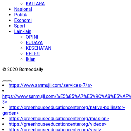
KALTARA
Nasional
Politik
Ekonomi
Sport
Lain-lain
OPINI
BUDAYA
KESEHATAN
RELIGI
Iklan
© 2020 Borneodaily
https://www.sanmujii.com/services-7/a>
https://www.sanmujii.com/%E5%85%A7%E5%9C%A8%E5%A
3>
https://greenhouseeducationcenter.org/native-pollinator-
garden>
https://greenhouseeducationcenter.org/mission>
https://greenhouseeducationcenter.org/videos>
https://greenhouseeducationcenter.org/visit>