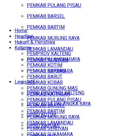
PEMKAB PULANG PISAU
PEMKAB BARSEL
PEMKAB BARTIM
Home
Headline
PEMKAB MURUNG RAYA
Hukum & Peristiwa
Kalteng
PEMKAB LAMANDAU
PEMPROV KALTENG
PEMKO PALANGKARAYA
PEMKAB SERUYAN
PEMKAB KOTIM
PEMKAB SUKAMARA
PEMKAB KAPUAS
PEMKAB BARUT
Legislatif
PEMKAB KOBAR
PEMKAB GUNUNG MAS
DPRD PROVINSI KALTENG
PEMKAB KATINGAN
PEMKAB PULANG PISAU
DPRD KOTA PALANGKA RAYA
PEMKAB BARSEL
PEMKAB BARTIM
DPRD KOTIM
PEMKAB MURUNG RAYA
PEMKAB LAMANDAU
DPRD KAPUAS
PEMKAB SERUYAN
PEMKAB SUKAMARA