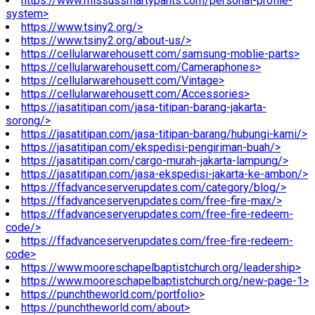
https://www.missussmartypants.com/personal-profile-
system>
https://www.tsiny2.org/>
https://www.tsiny2.org/about-us/>
https://cellularwarehousett.com/samsung-moblie-parts>
https://cellularwarehousett.com/Cameraphones>
https://cellularwarehousett.com/Vintage>
https://cellularwarehousett.com/Accessories>
https://jasatitipan.com/jasa-titipan-barang-jakarta-
sorong/>
https://jasatitipan.com/jasa-titipan-barang/hubungi-kami/>
https://jasatitipan.com/ekspedisi-pengiriman-buah/>
https://jasatitipan.com/cargo-murah-jakarta-lampung/>
https://jasatitipan.com/jasa-ekspedisi-jakarta-ke-ambon/>
https://ffadvanceserverupdates.com/category/blog/>
https://ffadvanceserverupdates.com/free-fire-max/>
https://ffadvanceserverupdates.com/free-fire-redeem-
code/>
https://ffadvanceserverupdates.com/free-fire-redeem-
code>
https://www.mooreschapelbaptistchurch.org/leadership>
https://www.mooreschapelbaptistchurch.org/new-page-1>
https://punchtheworld.com/portfolio>
https://punchtheworld.com/about>