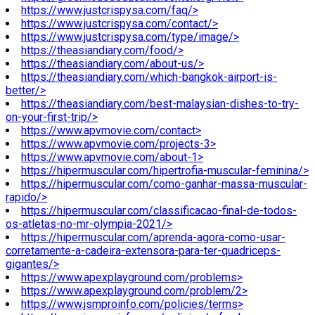
https://www.justcrispysa.com/faq/>
https://www.justcrispysa.com/contact/>
https://www.justcrispysa.com/type/image/>
https://theasiandiary.com/food/>
https://theasiandiary.com/about-us/>
https://theasiandiary.com/which-bangkok-airport-is-
better/>
https://theasiandiary.com/best-malaysian-dishes-to-try-
on-your-first-trip/>
https://www.apvmovie.com/contact>
https://www.apvmovie.com/projects-3>
https://www.apvmovie.com/about-1>
https://hipermuscular.com/hipertrofia-muscular-feminina/>
https://hipermuscular.com/como-ganhar-massa-muscular-
rapido/>
https://hipermuscular.com/classificacao-final-de-todos-
os-atletas-no-mr-olympia-2021/>
https://hipermuscular.com/aprenda-agora-como-usar-
corretamente-a-cadeira-extensora-para-ter-quadriceps-
gigantes/>
https://www.apexplayground.com/problems>
https://www.apexplayground.com/problem/2>
https://www.jsmproinfo.com/policies/terms>