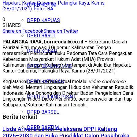
Hapakat, Kantor Gubernur, Palangka Raya, Kamis
DPRD KOTIM
(28/01/2021). Foto : BA
0
DPRD KAPUAS
SHARES
Share on Facebook
Share on Twitter
DPRD BARUT
PALANGKA RAYA, borneodaily.co.id
– Sekretaris Daerah
Fahrizal Fitri, mewakili Gubernur Kalimantan Tengah
DPRD KOBAR
meresmikan Peluncuran Buku Pedoman Tata Cara Pengakuan
Keberadaan Masyarakat Hukum Adat (MHA) Provinsi
Kalimantan Tengah (Kalteng), bertempat di Aula Eka Hapakat,
DPRD GUNUNG MAS
Kantor Gubernur, Palangka Raya, Kamis (28/01/2021).
Kegiatan ini diikuti secara virtual melalui
video conference
DPRD KATINGAN
oleh Wakil Menteri Lingkungan Hidup dan Kehutanan Republik
Indonesia Alue Dohong dan Direktur Badan Pengelolaan Dana
DPRD PULANG PISAU
Lingkungan Hidup Djoko Hendratto, serta perwakilan dari tiap
Kabupaten/Kota se-Kalimantan Tengah.
DPRD BARSEL
Berita
Terkait
DPRD BARTIM
Lisda Ariyana Lantik Pelaksana DPPI Kalteng
2026–2030 dan Buka Pusdiklat Calon Paskibraka