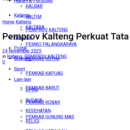
Hukum & Peristiwa
KALBAR
Kalteng
KALTIM
Home
Kalteng
KALTARA
PEMPROV KALTENG
Pemprov Kalteng Perkuat Tata
Nasional
PEMKO PALANGKARAYA
Politik
24 November 2025
in
Kalteng
,
PEMPROV KALTENG
Ekonomi
PEMKAB KOTIM
0
Sport
PEMKAB KAPUAS
Lain-lain
PEMKAB BARUT
OPINI
BUDAYA
PEMKAB KOBAR
KESEHATAN
PEMKAB GUNUNG MAS
RELIGI