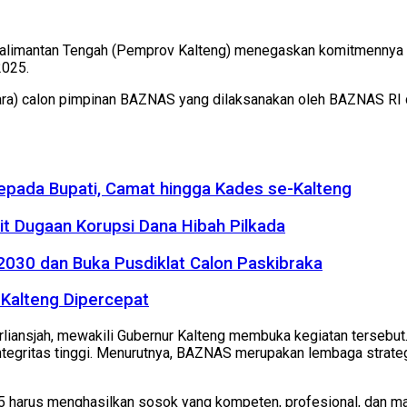
alimantan Tengah (Pemprov Kalteng) menegaskan komitmennya un
2025.
cara) calon pimpinan BAZNAS yang dilaksanakan oleh BAZNAS RI d
kepada Bupati, Camat hingga Kades se-Kalteng
it Dugaan Korupsi Dana Hibah Pilkada
2030 dan Buka Pusdiklat Calon Paskibraka
Kalteng Dipercepat
rliansjah, mewakili Gubernur Kalteng membuka kegiatan tersebut.
tegritas tinggi. Menurutnya, BAZNAS merupakan lembaga strateg
harus menghasilkan sosok yang kompeten, profesional, dan ma