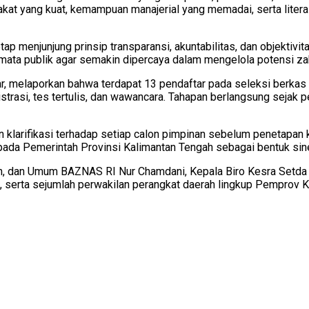
kat yang kuat, kemampuan manajerial yang memadai, serta litera
menjunjung prinsip transparansi, akuntabilitas, dan objektivi
i mata publik agar semakin dipercaya dalam mengelola potensi z
war, melaporkan bahwa terdapat 13 pendaftar pada seleksi berk
nistrasi, tes tertulis, dan wawancara. Tahapan berlangsung sej
dan klarifikasi terhadap setiap calon pimpinan sebelum penetap
ada Pemerintah Provinsi Kalimantan Tengah sebagai bentuk sine
n, dan Umum BAZNAS RI Nur Chamdani, Kepala Biro Kesra Setda
 serta sejumlah perwakilan perangkat daerah lingkup Pemprov Ka