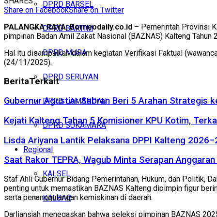
SHARES
DPRD BARSEL
Share on Facebook
Share on Twitter
PALANGKA RAYA, Borneodaily.co.id
– Pemerintah Provinsi K
DPRD BARTIM
pimpinan Badan Amil Zakat Nasional (BAZNAS) Kalteng Tahun 
DPRD MURA
Hal itu disampaikan dalam kegiatan Verifikasi Faktual (wawan
(24/11/2025).
DPRD SERUYAN
Berita
Terkait
Gubernur Agustiar Sabran Beri 5 Arahan Strategis 
DPRD LAMANDAU
Kejati Kalteng Tahan 5 Komisioner KPU Kotim, Terka
DPRD SUKAMARA
Lisda Ariyana Lantik Pelaksana DPPI Kalteng 2026–
Regional
Saat Rakor TEPRA, Wagub Minta Serapan Anggaran 
KALSEL
Staf Ahli Gubernur Bidang Pemerintahan, Hukum, dan Politik, Da
penting untuk memastikan BAZNAS Kalteng dipimpin figur berin
serta penanggulangan kemiskinan di daerah.
KALBAR
Darliansjah menegaskan bahwa seleksi pimpinan BAZNAS 2025 