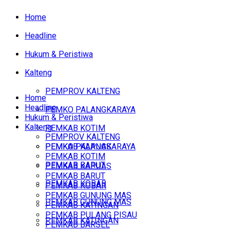
Home
Headline
Hukum & Peristiwa
Kalteng
PEMPROV KALTENG
Home
Headline
PEMKO PALANGKARAYA
Hukum & Peristiwa
Kalteng
PEMKAB KOTIM
PEMPROV KALTENG
PEMKAB KAPUAS
PEMKO PALANGKARAYA
PEMKAB KOTIM
PEMKAB BARUT
PEMKAB KAPUAS
PEMKAB BARUT
PEMKAB KOBAR
PEMKAB KOBAR
PEMKAB GUNUNG MAS
PEMKAB GUNUNG MAS
PEMKAB KATINGAN
PEMKAB PULANG PISAU
PEMKAB KATINGAN
PEMKAB BARSEL