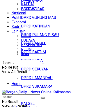
DPRD BARUT
KALTIM
KALTARA
DPRD KOBAR
Nasional
Politik
DPRD GUNUNG MAS
Ekonomi
DPRD KATINGAN
Sport
Lain-lain
DPRD PULANG PISAU
OPINI
BUDAYA
DPRD BARSEL
KESEHATAN
RELIGI
DPRD BARTIM
Iklan
DPRD MURA
No Result
DPRD SERUYAN
View All Result
DPRD LAMANDAU
Home
DPRD SUKAMARA
Regional
Headline
No Result
KALSEL
View All Result