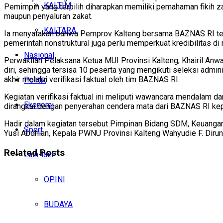
KALTIM
Pemimpin yang terpilih diharapkan memiliki pemahaman fikih za
maupun penyaluran zakat.
KALTARA
Ia menyatakan bahwa Pemprov Kalteng bersama BAZNAS RI tetap 
pemerintah nonstruktural juga perlu memperkuat kredibilitas d
Nasional
Perwakilan Pelaksana Ketua MUI Provinsi Kalteng, Khairil An
diri, sehingga tersisa 10 peserta yang mengikuti seleksi admi
akhir melalui verifikasi faktual oleh tim BAZNAS RI.
Politik
Kegiatan verifikasi faktual ini meliputi wawancara mendalam 
Ekonomi
dirangkai dengan penyerahan cendera mata dari BAZNAS RI kep
Hadir dalam kegiatan tersebut Pimpinan Bidang SDM, Keuanga
Sport
Yusi Abdhian, Kepala PWNU Provinsi Kalteng Wahyudie F. Dirun,
Related
Posts
Lain-lain
OPINI
BUDAYA