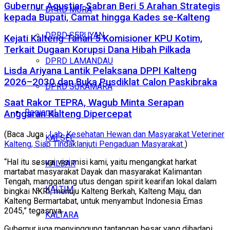
Gubernur Agustiar Sabran Beri 5 Arahan Strategis
DPRD MURA
kepada Bupati, Camat hingga Kades se-Kalteng
DPRD SERUYAN
Kejati Kalteng Tahan 5 Komisioner KPU Kotim,
Terkait Dugaan Korupsi Dana Hibah Pilkada
DPRD LAMANDAU
Lisda Ariyana Lantik Pelaksana DPPI Kalteng
2026–2030 dan Buka Pusdiklat Calon Paskibraka
DPRD SUKAMARA
Saat Rakor TEPRA, Wagub Minta Serapan
Regional
Anggaran Kalteng Dipercepat
(Baca Juga :
Lab. Kesehatan Hewan dan Masyarakat Veteriner
KALSEL
Kalteng, Siap Tindaklanjuti Pengaduan Masyarakat
)
“Hal itu sesuai visi misi kami, yaitu mengangkat harkat
KALBAR
martabat masyarakat Dayak dan masyarakat Kalimantan
Tengah, manggatang utus dengan spirit kearifan lokal dalam
KALTIM
bingkai NKRI, menuju Kalteng Berkah, Kalteng Maju, dan
Kalteng Bermartabat, untuk menyambut Indonesia Emas
2045,” tegasnya.
KALTARA
Gubernur juga menyinggung tantangan besar yang dihadapi