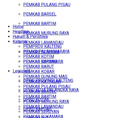
PEMKAB PULANG PISAU
PEMKAB BARSEL
PEMKAB BARTIM
Home
Headline
PEMKAB MURUNG RAYA
Hukum & Peristiwa
Kalteng
PEMKAB LAMANDAU
PEMPROV KALTENG
PEMKO PALANGKARAYA
PEMKAB SERUYAN
PEMKAB KOTIM
PEMKAB SUKAMARA
PEMKAB KAPUAS
PEMKAB BARUT
Legislatif
PEMKAB KOBAR
PEMKAB GUNUNG MAS
DPRD PROVINSI KALTENG
PEMKAB KATINGAN
PEMKAB PULANG PISAU
DPRD KOTA PALANGKA RAYA
PEMKAB BARSEL
PEMKAB BARTIM
DPRD KOTIM
PEMKAB MURUNG RAYA
PEMKAB LAMANDAU
DPRD KAPUAS
PEMKAB SERUYAN
PEMKAB SUKAMARA