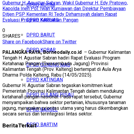
Gubernur H. Agustiar Sabran, Wakil Gubernur H. Edy Pratowo,
DPRD KOTIM
Kapolda Irjen Pol. Iwan Kurniawan dan Direktur Pembiayaan
Ditjen PSP Kementan RI Tedy Dirhamsyah dalam Rapat
Evaluasi Program Ketahanan Pangan
DPRD KAPUAS
0
DPRD BARUT
SHARES
Share on Facebook
Share on Twitter
DPRD KOBAR
PALANGKA RAYA, Borneodaily.co.id
– Gubernur Kalimantan
Tengah H. Agustiar Sabran hadiri Rapat Evaluasi Program
Ketahanan Pangan (Swasembada Jagung) Provinsi
DPRD GUNUNG MAS
Kalimantan Tengah (Prov. Kalteng) bertempat di Aula Arya
Dharma Polda Kalteng, Rabu (14/05/2025).
DPRD KATINGAN
Gubernur H. Agustiar Sabran tegaskan komitmen kuat
Pemerintah Provinsi Kalimantan Tengah dalam mendukung
DPRD PULANG PISAU
ketahanan pangan nasional. Pada rapat tersebut, Gubernur
menyampaikan bahwa sektor pertanian, khususnya tanaman
jagung, merupakan prioritas utama yang harus dikembangkan
DPRD BARSEL
secara serius dan terintegrasi lintas sektor.
DPRD BARTIM
Berita
Terkait