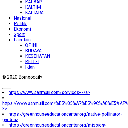
KALBAR
KALTIM
KALTARA
Nasional
Politik
Ekonomi
Sport
Lain-lain
OPINI
BUDAYA
KESEHATAN
RELIGI
Iklan
© 2020 Borneodaily
https://www.sanmujii.com/services-7/a>
https://www.sanmujii.com/%E5%85%A7%E5%9C%A8%E5%A
3>
https://greenhouseeducationcenter.org/native-pollinator-
garden>
https://greenhouseeducationcenter.org/mission>