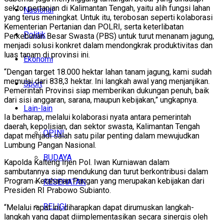
sektor pertanian di Kalimantan Tengah, yaitu alih fungsi lahan
Nasional
yang terus meningkat. Untuk itu, terobosan seperti kolaborasi
Kementerian Pertanian dan POLRI, serta keterlibatan
Politik
Perkebunan Besar Swasta (PBS) untuk turut menanam jagung,
menjadi solusi konkret dalam mendongkrak produktivitas dan
luas tanam di provinsi ini.
Ekonomi
“Dengan target 18.000 hektar lahan tanam jagung, kami sudah
memulai dari 838,3 hektar. Ini langkah awal yang menjanjikan.
Sport
Pemerintah Provinsi siap memberikan dukungan penuh, baik
dari sisi anggaran, sarana, maupun kebijakan,” ungkapnya.
Lain-lain
Ia berharap, melalui kolaborasi nyata antara pemerintah
daerah, kepolisian, dan sektor swasta, Kalimantan Tengah
OPINI
dapat menjadi salah satu pilar penting dalam mewujudkan
Lumbung Pangan Nasional.
BUDAYA
Kapolda Kalteng Irjen Pol. Iwan Kurniawan dalam
sambutannya siap mendukung dan turut berkontribusi dalam
Program Ketahanan Pangan yang merupakan kebijakan dari
KESEHATAN
Presiden RI Prabowo Subianto.
RELIGI
“Melalui rapat ini, diharapkan dapat dirumuskan langkah-
langkah yang dapat diimplementasikan secara sinergis oleh