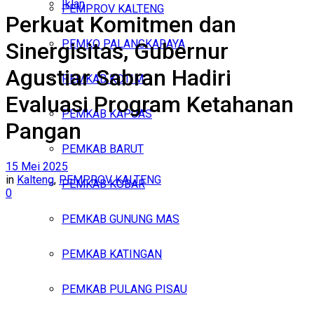
Iklan
PEMPROV KALTENG
Perkuat Komitmen dan
Sabtu, Agustus 8, 2026
PEMKO PALANGKARAYA
Sinergisitas, Gubernur
Agustiar Sabran Hadiri
PEMKAB KOTIM
Evaluasi Program Ketahanan
PEMKAB KAPUAS
Pangan
PEMKAB BARUT
15 Mei 2025
in
Kalteng
,
PEMPROV KALTENG
PEMKAB KOBAR
0
PEMKAB GUNUNG MAS
PEMKAB KATINGAN
PEMKAB PULANG PISAU