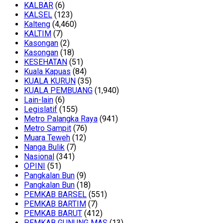
KALBAR
(6)
KALSEL
(123)
Kalteng
(4,460)
KALTIM
(7)
Kasongan
(2)
Kasongan
(18)
KESEHATAN
(51)
Kuala Kapuas
(84)
KUALA KURUN
(35)
KUALA PEMBUANG
(1,940)
Lain-lain
(6)
Legislatif
(155)
Metro Palangka Raya
(941)
Metro Sampit
(76)
Muara Teweh
(12)
Nanga Bulik
(7)
Nasional
(341)
OPINI
(51)
Pangkalan Bun
(9)
Pangkalan Bun
(18)
PEMKAB BARSEL
(551)
PEMKAB BARTIM
(7)
PEMKAB BARUT
(412)
PEMKAB GUNUNG MAS
(13)