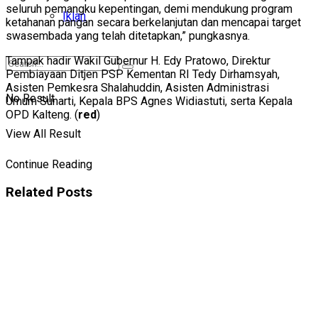
seluruh pemangku kepentingan, demi mendukung program
Iklan
ketahanan pangan secara berkelanjutan dan mencapai target
swasembada yang telah ditetapkan,” pungkasnya.
Tampak hadir Wakil Gubernur H. Edy Pratowo, Direktur
Pembiayaan Ditjen PSP Kementan RI Tedy Dirhamsyah,
Asisten Pemkesra Shalahuddin, Asisten Administrasi
No Result
Umum Sunarti, Kepala BPS Agnes Widiastuti, serta Kepala
OPD Kalteng. (
red
)
View All Result
Continue Reading
Related
Posts