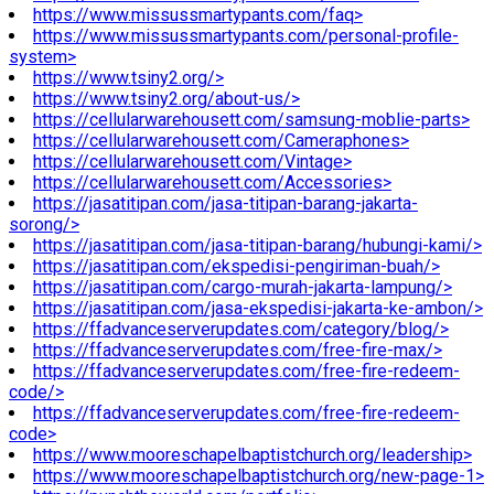
https://www.missussmartypants.com/faq>
https://www.missussmartypants.com/personal-profile-
system>
https://www.tsiny2.org/>
https://www.tsiny2.org/about-us/>
https://cellularwarehousett.com/samsung-moblie-parts>
https://cellularwarehousett.com/Cameraphones>
https://cellularwarehousett.com/Vintage>
https://cellularwarehousett.com/Accessories>
https://jasatitipan.com/jasa-titipan-barang-jakarta-
sorong/>
https://jasatitipan.com/jasa-titipan-barang/hubungi-kami/>
https://jasatitipan.com/ekspedisi-pengiriman-buah/>
https://jasatitipan.com/cargo-murah-jakarta-lampung/>
https://jasatitipan.com/jasa-ekspedisi-jakarta-ke-ambon/>
https://ffadvanceserverupdates.com/category/blog/>
https://ffadvanceserverupdates.com/free-fire-max/>
https://ffadvanceserverupdates.com/free-fire-redeem-
code/>
https://ffadvanceserverupdates.com/free-fire-redeem-
code>
https://www.mooreschapelbaptistchurch.org/leadership>
https://www.mooreschapelbaptistchurch.org/new-page-1>