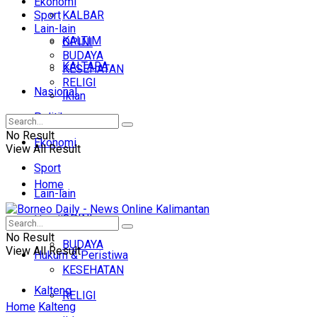
Ekonomi
Sport
KALBAR
Lain-lain
KALTIM
OPINI
BUDAYA
KALTARA
KESEHATAN
RELIGI
Nasional
Iklan
Politik
No Result
Ekonomi
View All Result
Sport
Home
Lain-lain
OPINI
Headline
No Result
BUDAYA
View All Result
Hukum & Peristiwa
KESEHATAN
Kalteng
RELIGI
Home
Kalteng