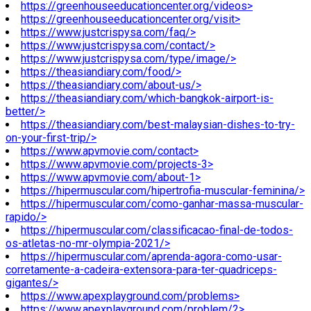
https://greenhouseeducationcenter.org/videos>
https://greenhouseeducationcenter.org/visit>
https://www.justcrispysa.com/faq/>
https://www.justcrispysa.com/contact/>
https://www.justcrispysa.com/type/image/>
https://theasiandiary.com/food/>
https://theasiandiary.com/about-us/>
https://theasiandiary.com/which-bangkok-airport-is-
better/>
https://theasiandiary.com/best-malaysian-dishes-to-try-
on-your-first-trip/>
https://www.apvmovie.com/contact>
https://www.apvmovie.com/projects-3>
https://www.apvmovie.com/about-1>
https://hipermuscular.com/hipertrofia-muscular-feminina/>
https://hipermuscular.com/como-ganhar-massa-muscular-
rapido/>
https://hipermuscular.com/classificacao-final-de-todos-
os-atletas-no-mr-olympia-2021/>
https://hipermuscular.com/aprenda-agora-como-usar-
corretamente-a-cadeira-extensora-para-ter-quadriceps-
gigantes/>
https://www.apexplayground.com/problems>
https://www.apexplayground.com/problem/2>