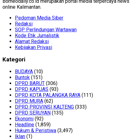
Borneodaily.co.id merupakan portal media terpercaya news
online Kalimantan.
Pedoman Media Siber
Redaksi
SOP Perlindungan Wartawan
Kode Etik Jurnalistik
Alamat Redaksi
Kebijakan Privasi
Kategori
BUDAYA
(10)
Buntok
(151)
DPRD BARUT
(306)
DPRD KAPUAS
(93)
DPRD KOTA PALANGKA RAYA
(111)
DPRD MURA
(62)
DPRD PROVINSI KALTENG
(333)
DPRD SERUYAN
(135)
Ekonomi
(92)
Headline
(1,859)
Hukum & Peristiwa
(3,497)
Iklan
(1)