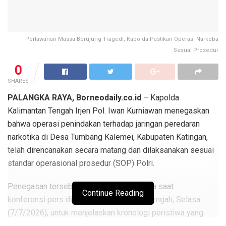
Perlawanan Massa Berujung Tragedi, Kapolda Pastikan Operasi Narkoba
Sesuai Prosedur
0
SHARES
PALANGKA RAYA, Borneodaily.co.id
– Kapolda
Kalimantan Tengah Irjen Pol. Iwan Kurniawan menegaskan
bahwa operasi penindakan terhadap jaringan peredaran
narkotika di Desa Tumbang Kalemei, Kabupaten Katingan,
telah direncanakan secara matang dan dilaksanakan sesuai
standar operasional prosedur (SOP) Polri.
Penegasan tersebut disampaikan Kapolda saat
Continue Reading
konferensi pers di Mapolda Kalimantan Tengah, Selasa
(7/7/2026), untuk menjelaskan kronologi peristiwa yang
mengakibatkan gugurnya tiga personel kepolisian saat