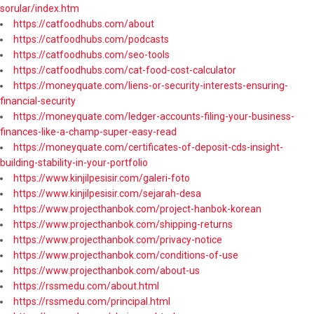
sorular/index.htm
https://catfoodhubs.com/about
https://catfoodhubs.com/podcasts
https://catfoodhubs.com/seo-tools
https://catfoodhubs.com/cat-food-cost-calculator
https://moneyquate.com/liens-or-security-interests-ensuring-
financial-security
https://moneyquate.com/ledger-accounts-filing-your-business-
finances-like-a-champ-super-easy-read
https://moneyquate.com/certificates-of-deposit-cds-insight-
building-stability-in-your-portfolio
https://www.kinjilpesisir.com/galeri-foto
https://www.kinjilpesisir.com/sejarah-desa
https://www.projecthanbok.com/project-hanbok-korean
https://www.projecthanbok.com/shipping-returns
https://www.projecthanbok.com/privacy-notice
https://www.projecthanbok.com/conditions-of-use
https://www.projecthanbok.com/about-us
https://rssmedu.com/about.html
https://rssmedu.com/principal.html