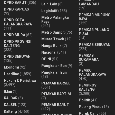
DPRD BARUT
(306)
Lain-Lain
(6)
LAMANDAU
(19)
DPRD KAPUAS
Legislatif
(155)
(93)
PEMKAB MURUNG
Metro Palangka
RAYA
DPRD KOTA
Raya
(325)
PALANGKA RAYA
(941)
(111)
PEMKAB PULANG
Metro Sampit
(76)
PISAU
DPRD MURA
(62)
(14)
Muara Teweh
(12)
DPRD PROVINSI
PEMKAB SERUYAN
KALTENG
Nanga Bulik
(7)
(224)
(333)
Nasional
(341)
PEMKAB
DPRD SERUYAN
OPINI
(51)
SUKAMARA
(135)
(3)
Pangkalan Bun
(9)
Ekonomi
(92)
PEMKO
Pangkalan Bun
Headline
(1,859)
PALANGKARAYA
(18)
(470)
Hukum & Peristiwa
PEMKAB BARSEL
(3,497)
PEMPROV
(551)
KALTENG
Iklan
(1)
(3,388)
PEMKAB BARTIM
KALBAR
(6)
(7)
Politik
(41)
KALSEL
(123)
PEMKAB BARUT
Pulang Pisau
(13)
(412)
Kalteng
(4,460)
Puruk Cahu
(66)