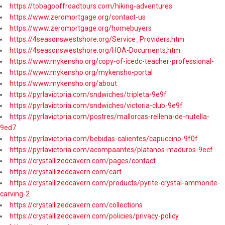
https://tobagooffroadtours.com/hiking-adventures
https://www.zeromortgage.org/contact-us
https://www.zeromortgage.org/homebuyers
https://4seasonswestshore.org/Service_Providers.htm
https://4seasonswestshore.org/HOA-Documents.htm
https://www.mykensho.org/copy-of-icedc-teacher-professional-
https://www.mykensho.org/mykensho-portal
https://www.mykensho.org/about
https://pyrlavictoria.com/sndwiches/tripleta-9e9f
https://pyrlavictoria.com/sndwiches/victoria-club-9e9f
https://pyrlavictoria.com/postres/mallorcas-rellena-de-nutella-
9ed7
https://pyrlavictoria.com/bebidas-calientes/capuccino-9f0f
https://pyrlavictoria.com/acompaantes/platanos-maduros-9ecf
https://crystallizedcavern.com/pages/contact
https://crystallizedcavern.com/cart
https://crystallizedcavern.com/products/pyrite-crystal-ammonite-
carving-2
https://crystallizedcavern.com/collections
https://crystallizedcavern.com/policies/privacy-policy