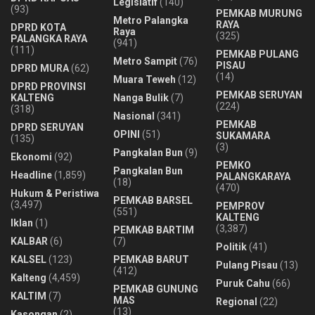
Legislatif
(140)
(93)
PEMKAB MURUNG
Metro Palangka
RAYA
DPRD KOTA
Raya
(325)
PALANGKA RAYA
(941)
(111)
PEMKAB PULANG
Metro Sampit
(76)
PISAU
DPRD MURA
(62)
(14)
Muara Teweh
(12)
DPRD PROVINSI
PEMKAB SERUYAN
KALTENG
Nanga Bulik
(7)
(224)
(318)
Nasional
(341)
PEMKAB
DPRD SERUYAN
OPINI
(51)
SUKAMARA
(135)
(3)
Pangkalan Bun
(9)
Ekonomi
(92)
PEMKO
Pangkalan Bun
Headline
(1,859)
PALANGKARAYA
(18)
(470)
Hukum & Peristiwa
PEMKAB BARSEL
(3,497)
PEMPROV
(551)
KALTENG
Iklan
(1)
(3,387)
PEMKAB BARTIM
KALBAR
(6)
(7)
Politik
(41)
KALSEL
(123)
PEMKAB BARUT
Pulang Pisau
(13)
(412)
Kalteng
(4,459)
Puruk Cahu
(66)
PEMKAB GUNUNG
KALTIM
(7)
MAS
Regional
(22)
(13)
Kasongan
(2)