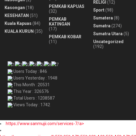
RELIGI
(12)
PEMKAB KAPUAS
Kasongan
(18)
Sport
(98)
(32)
KESEHATAN
(51)
Sumatera
(8)
PEMKAB
Kuala Kapuas
(84)
KATINGAN
Sumatra
(274)
(17)
KUALA KURUN
(35)
Sumatra Utara
(5)
PEMKAB KOBAR
(11)
Uncategorized
(192)
Users Today : 846
Users Yesterday : 1948
This Month : 20531
This Year : 326576
Total Users : 1208587
Views Today : 1742
https://www.sanmujii.com/services-7/a>