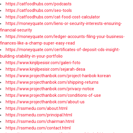
https://catfoodhubs.com/podcasts
https://catfoodhubs.com/seo-tools
https://catfoodhubs.com/cat-food-cost-calculator
https://moneyquate.com/liens-or-security-interests-ensuring-
financial-security
https://moneyquate.com/ledger-accounts-filing-your-business-
finances-like-a-champ-super-easy-read
https://moneyquate.com/certificates-of-deposit-cds-insight-
building-stability-in-your-portfolio
https://www.kinjilpesisir.com/galeri-foto
https://www.kinjilpesisir.com/sejarah-desa
https://www.projecthanbok.com/project-hanbok-korean
https://www.projecthanbok.com/shipping-returns
https://www.projecthanbok.com/privacy-notice
https://www.projecthanbok.com/conditions-of-use
https://www.projecthanbok.com/about-us
https://rssmedu.com/about.html
https://rssmedu.com/principal.html
https://rssmedu.com/chairman.html
https://rssmedu.com/contact.html