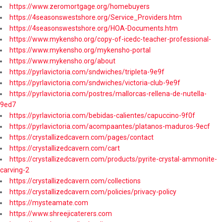
https://www.zeromortgage.org/homebuyers
https://4seasonswestshore.org/Service_Providers.htm
https://4seasonswestshore.org/HOA-Documents.htm
https://www.mykensho.org/copy-of-icedc-teacher-professional-
https://www.mykensho.org/mykensho-portal
https://www.mykensho.org/about
https://pyrlavictoria.com/sndwiches/tripleta-9e9f
https://pyrlavictoria.com/sndwiches/victoria-club-9e9f
https://pyrlavictoria.com/postres/mallorcas-rellena-de-nutella-
9ed7
https://pyrlavictoria.com/bebidas-calientes/capuccino-9f0f
https://pyrlavictoria.com/acompaantes/platanos-maduros-9ecf
https://crystallizedcavern.com/pages/contact
https://crystallizedcavern.com/cart
https://crystallizedcavern.com/products/pyrite-crystal-ammonite-
carving-2
https://crystallizedcavern.com/collections
https://crystallizedcavern.com/policies/privacy-policy
https://mysteamate.com
https://www.shreejicaterers.com