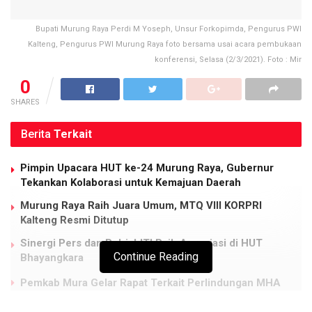
Bupati Murung Raya Perdi M Yoseph, Unsur Forkopimda, Pengurus PWI
Kalteng, Pengurus PWI Murung Raya foto bersama usai acara pembukaan
konferensi, Selasa (2/3/2021). Foto : Mir
0
SHARES
Berita
Terkait
Pimpin Upacara HUT ke-24 Murung Raya, Gubernur
Tekankan Kolaborasi untuk Kemajuan Daerah
Murung Raya Raih Juara Umum, MTQ VIII KORPRI
Kalteng Resmi Ditutup
Sinergi Pers dan Polri, IJTI Raih Apresiasi di HUT
Continue Reading
Bhayangkara
Pemkab Mura Gelar Rapat Terkait Perlindungan MHA