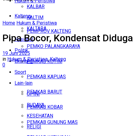
Hukum & Peristiwa
KALBAR
Kalteng
KALTIM
Home
Hukum & Peristiwa
KALTARA
PEMPROV KALTENG
Pipa Bocor, Kondensat Diduga
Nasional
PEMKO PALANGKARAYA
Politik
19 Juni 2025
in
Hukum & Peristiwa
,
Kalteng
Ekonomi
PEMKAB KOTIM
0
Sport
PEMKAB KAPUAS
Lain-lain
PEMKAB BARUT
OPINI
BUDAYA
PEMKAB KOBAR
KESEHATAN
PEMKAB GUNUNG MAS
RELIGI