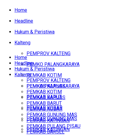
Home
Headline
Hukum & Peristiwa
Kalteng
PEMPROV KALTENG
Home
Headline
PEMKO PALANGKARAYA
Hukum & Peristiwa
Kalteng
PEMKAB KOTIM
PEMPROV KALTENG
PEMKAB KAPUAS
PEMKO PALANGKARAYA
PEMKAB KOTIM
PEMKAB BARUT
PEMKAB KAPUAS
PEMKAB BARUT
PEMKAB KOBAR
PEMKAB KOBAR
PEMKAB GUNUNG MAS
PEMKAB GUNUNG MAS
PEMKAB KATINGAN
PEMKAB PULANG PISAU
PEMKAB KATINGAN
PEMKAB BARSEL