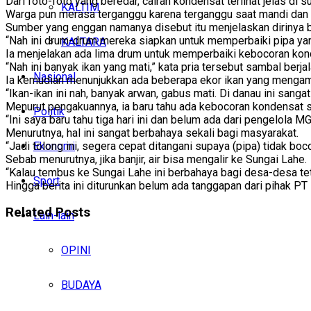
Dari foto-foto yang beredar, cairan kondensat terlihat jelas di s
KALTIM
Warga pun merasa terganggu karena terganggu saat mandi dan 
Sumber yang enggan namanya disebut itu menjelaskan dirinya ba
“Nah ini drum-drum mereka siapkan untuk memperbaiki pipa yang
KALTARA
Ia menjelakan ada lima drum untuk memperbaiki kebocoran kond
“Nah ini banyak ikan yang mati,” kata pria tersebut sambal berja
Nasional
Ia kemudian menunjukkan ada beberapa ekor ikan yang mengam
“Ikan-ikan ini nah, banyak arwan, gabus mati. Di danau ini sang
Menurut pengakuannya, ia baru tahu ada kebocoran kondensat se
Politik
“Ini saya baru tahu tiga hari ini dan belum ada dari pengelola
Menurutnya, hal ini sangat berbahaya sekali bagi masyarakat.
“Jadi tolong ini, segera cepat ditangani supaya (pipa) tidak boco
Ekonomi
Sebab menurutnya, jika banjir, air bisa mengalir ke Sungai Lahe.
“Kalau tembus ke Sungai Lahe ini berbahaya bagi desa-desa tet
Sport
Hingga berita ini diturunkan belum ada tanggapan dari pihak PT 
Related
Posts
Lain-lain
OPINI
BUDAYA