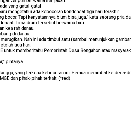
ungai. Air pun berwarna kehijauan.
ada yang gatal-gatal
ru mengetahui ada kebocoran kondensat tiga hari terakhir.
 bocor. Tapi kenyataannya blum bisa juga,” kata seorang pria da
ensat. Lima drum tersebut berwarna biru.
lan kea rah danau.
bang di danau.
at merugikan. Nah ini ada timbul satu (sambal menunjukkan gambar i
telah tiga hari.
 MGE untuk memberitahu Pemerintah Desa Bengahon atau masyarakat 
r,” pintanya.
angga, yang terkena kebocoran ini. Semua merambat ke desa-desa
MGE dan pihak-pihak terkait. (*red)