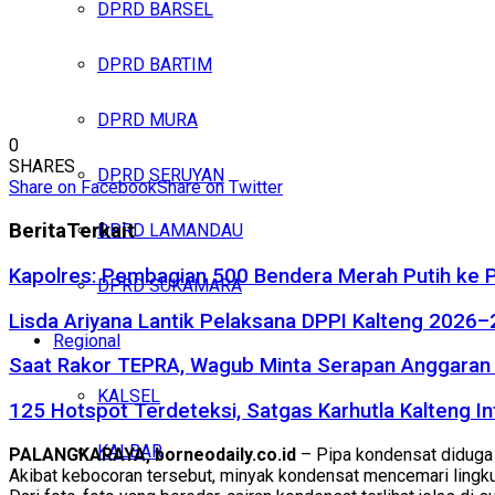
DPRD BARSEL
DPRD BARTIM
DPRD MURA
0
SHARES
DPRD SERUYAN
Share on Facebook
Share on Twitter
Berita
Terkait
DPRD LAMANDAU
Kapolres: Pembagian 500 Bendera Merah Putih ke
DPRD SUKAMARA
Lisda Ariyana Lantik Pelaksana DPPI Kalteng 2026–
Regional
Saat Rakor TEPRA, Wagub Minta Serapan Anggaran 
KALSEL
125 Hotspot Terdeteksi, Satgas Karhutla Kalteng In
KALBAR
PALANGKARAYA, borneodaily.co.id
– Pipa kondensat diduga 
Akibat kebocoran tersebut, minyak kondensat mencemari lingku