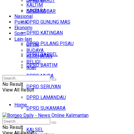
DPRD BARUT
KALTIM
KALTARA
DPRD KOBAR
Nasional
Politik
DPRD GUNUNG MAS
Ekonomi
DPRD KATINGAN
Sport
Lain-lain
DPRD PULANG PISAU
OPINI
BUDAYA
DPRD BARSEL
KESEHATAN
RELIGI
DPRD BARTIM
Iklan
DPRD MURA
No Result
DPRD SERUYAN
View All Result
DPRD LAMANDAU
Home
DPRD SUKAMARA
Regional
Headline
No Result
KALSEL
View All Result