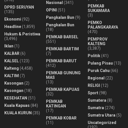
Nasional
(341)
PEMKAB
DPRD SERUYAN
OPINI
(51)
SUKAMARA
(135)
(3)
Pangkalan Bun
(9)
Ekonomi
(92)
PEMKO
Pangkalan Bun
Headline
(1,859)
PALANGKARAYA
(18)
(470)
Hukum & Peristiwa
PEMKAB BARSEL
(3,496)
PEMPROV
(551)
KALTENG
Iklan
(1)
(3,387)
PEMKAB BARTIM
KALBAR
(6)
(7)
Politik
(41)
KALSEL
(123)
PEMKAB BARUT
Pulang Pisau
(13)
(412)
Kalteng
(4,458)
Puruk Cahu
(66)
PEMKAB GUNUNG
KALTIM
(7)
MAS
Regional
(22)
(13)
Kasongan
(2)
RELIGI
(12)
PEMKAB KAPUAS
Kasongan
(18)
Sport
(98)
(32)
KESEHATAN
(51)
Sumatera
(8)
PEMKAB
Kuala Kapuas
(84)
KATINGAN
Sumatra
(274)
(17)
KUALA KURUN
(35)
Sumatra Utara
(5)
PEMKAB KOBAR
(11)
Uncategorized
(192)