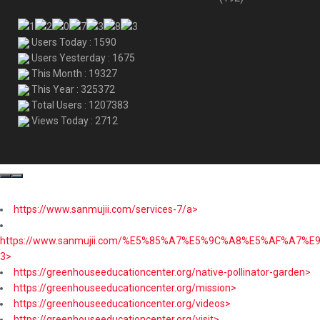
Users Today : 1590
Users Yesterday : 1675
This Month : 19327
This Year : 325372
Total Users : 1207383
Views Today : 2712
https://www.sanmujii.com/services-7/a>
https://www.sanmujii.com/%E5%85%A7%E5%9C%A8%E5%AF%A7%
3>
https://greenhouseeducationcenter.org/native-pollinator-garden>
https://greenhouseeducationcenter.org/mission>
https://greenhouseeducationcenter.org/videos>
https://greenhouseeducationcenter.org/visit>