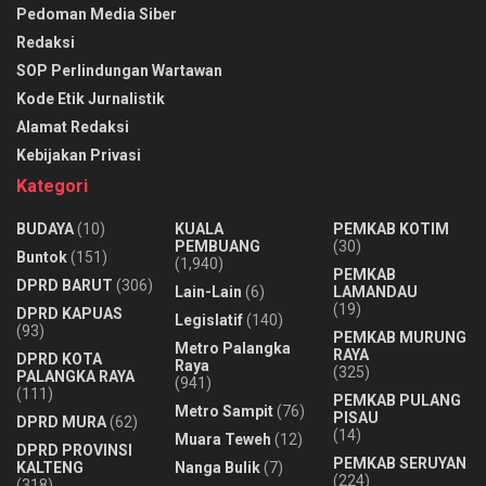
Pedoman Media Siber
Redaksi
SOP Perlindungan Wartawan
Kode Etik Jurnalistik
Alamat Redaksi
Kebijakan Privasi
Kategori
BUDAYA
(10)
KUALA
PEMKAB KOTIM
PEMBUANG
(30)
Buntok
(151)
(1,940)
PEMKAB
DPRD BARUT
(306)
Lain-Lain
(6)
LAMANDAU
(19)
DPRD KAPUAS
Legislatif
(140)
(93)
PEMKAB MURUNG
Metro Palangka
RAYA
DPRD KOTA
Raya
(325)
PALANGKA RAYA
(941)
(111)
PEMKAB PULANG
Metro Sampit
(76)
PISAU
DPRD MURA
(62)
(14)
Muara Teweh
(12)
DPRD PROVINSI
PEMKAB SERUYAN
KALTENG
Nanga Bulik
(7)
(224)
(318)