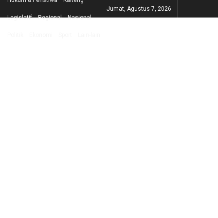
Hukum & Peristiwa
Kalteng
Jumat, Agustus 7, 2026
Legislatif
Regional
Nasional
Politik
Ekonomi
Sport
Lain-lain