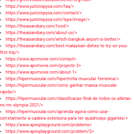
https://www.justcrispysa.com/faq/>
https://www.justcrispysa.com/contact/>
https://www.justcrispysa.com/type/image/>
https://theasiandiary.com/food/>
https://theasiandiary.com/about-us/>
https://theasiandiary.com/which-bangkok-airport-is-better/>
https://theasiandiary.com/best-malaysian-dishes-to-try-on-your-
first-trip/>
https://www.apvmovie.com/contact>
https://www.apvmovie.com/projects-3>
https://www.apvmovie.com/about-1>
https://hipermuscular.com/hipertrofia-muscular-feminina/>
https://hipermuscular.com/como-ganhar-massa-muscular-
rapido/>
https://hipermuscular.com/classificacao-final-de-todos-os-atletas-
no-mr-olympia-2021/>
https://hipermuscular.com/aprenda-agora-como-usar-
corretamente-a-cadeira-extensora-para-ter-quadriceps-gigantes/>
https://www.apexplayground.com/problems>
https://www.apexplayground.com/problem/2>