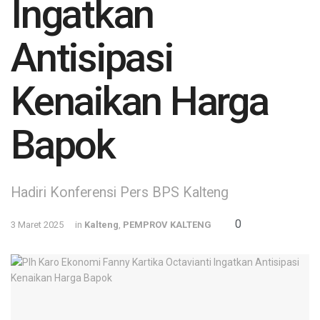
Ingatkan
Antisipasi
Kenaikan Harga
Bapok
Hadiri Konferensi Pers BPS Kalteng
0
3 Maret 2025
in
Kalteng
,
PEMPROV KALTENG