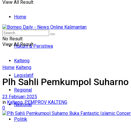
View All Result
Home
Headline
No Result
View All Result
Hukum & Peristiwa
Kalteng
Home
Kalteng
Legislatif
Plh Sahli Pemkumpol Suharno 
Regional
23 Februari 2025
in
Kalteng
,
PEMPROV KALTENG
Nasional
0
Politik