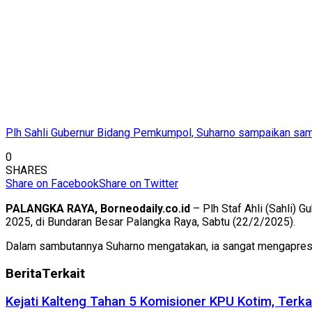
Plh Sahli Gubernur Bidang Pemkumpol, Suharno sampaikan sa
0
SHARES
Share on Facebook
Share on Twitter
PALANGKA RAYA, Borneodaily.co.id
– Plh Staf Ahli (Sahli) 
2025, di Bundaran Besar Palangka Raya, Sabtu (22/2/2025).
Dalam sambutannya Suharno mengatakan, ia sangat mengapresias
Berita
Terkait
Kejati Kalteng Tahan 5 Komisioner KPU Kotim, Terka