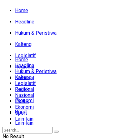
Home
Headline
Hukum & Peristiwa
Kalteng
Legislatif
Home
Headline
Regional
Hukum & Peristiwa
Kalteng
Nasional
Legislatif
Politik
Regional
Nasional
Ekonomi
Politik
Ekonomi
Sport
Sport
Lain-lain
Lain-lain
No Result
Jumat, Agustus 7, 2026