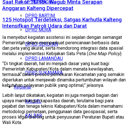
DPRD BARSEL
Saat Rakor TEPRA, Wagub Minta Serapan
Anggaran Kalteng Dipercepat
DPRD BARTIM
125 Hotspot Terdeteksi, Satgas Karhutla Kalteng
Intensifkan Patroli Udara dan Darat
DPRD MURA
Ia menyebut kegiatan asistensi ini sejalan dengan semangat
Pemerintah dalam memperkuat perencanaan berbasis data
DPRD SERUYAN
dan peta yang akurat, serta mendorong integrasi data spasial
melalui implementasi Kebijakan Satu Peta (
One Map Policy
).
DPRD LAMANDAU
“Di tingkat daerah, hal ini menjadi dasar yang kuat bagi
Pemerintah Kabupaten/Kota dalam menata kewilayahan,
DPRD SUKAMARA
termasuk dalam proses pemekaran Kecamatan yang semakin
diperlukan untuk menjawab dinamika pertumbuhan wilayah dan
kebutuhan pelayanan publik yang optimal,” jelasnya.
Regional
Lebih lanjut dikatakan, kegiatan ini juga menjadi bagian dari
upaya membangun kapasitas daerah, terutama bagi para
KALSEL
pejabat dan tenaga teknis Kabupaten/Kota dalam memahami
metodologi pemetaan, penggunaan data geospasial, serta
KALBAR
proses legal drafting untuk penyusunan Peraturan Bupati atau
Wali Kota.