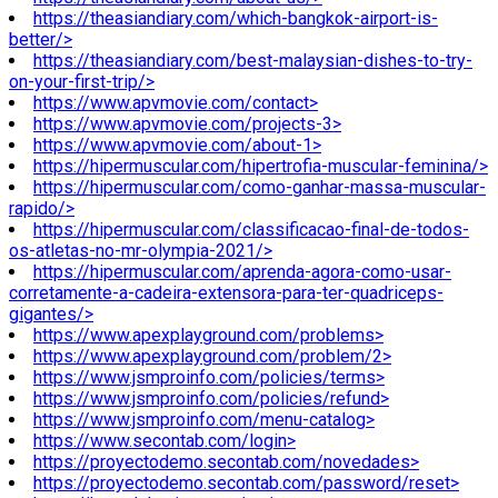
https://theasiandiary.com/which-bangkok-airport-is-
better/>
https://theasiandiary.com/best-malaysian-dishes-to-try-
on-your-first-trip/>
https://www.apvmovie.com/contact>
https://www.apvmovie.com/projects-3>
https://www.apvmovie.com/about-1>
https://hipermuscular.com/hipertrofia-muscular-feminina/>
https://hipermuscular.com/como-ganhar-massa-muscular-
rapido/>
https://hipermuscular.com/classificacao-final-de-todos-
os-atletas-no-mr-olympia-2021/>
https://hipermuscular.com/aprenda-agora-como-usar-
corretamente-a-cadeira-extensora-para-ter-quadriceps-
gigantes/>
https://www.apexplayground.com/problems>
https://www.apexplayground.com/problem/2>
https://www.jsmproinfo.com/policies/terms>
https://www.jsmproinfo.com/policies/refund>
https://www.jsmproinfo.com/menu-catalog>
https://www.secontab.com/login>
https://proyectodemo.secontab.com/novedades>
https://proyectodemo.secontab.com/password/reset>