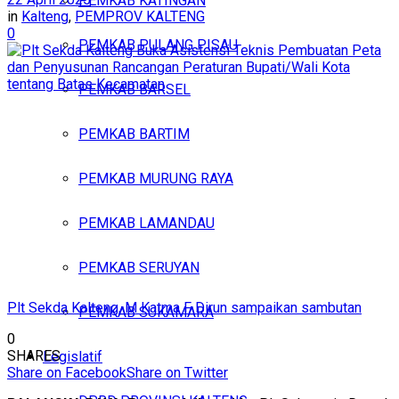
PEMKAB KATINGAN
in
Kalteng
,
PEMPROV KALTENG
0
PEMKAB PULANG PISAU
PEMKAB BARSEL
PEMKAB BARTIM
PEMKAB MURUNG RAYA
PEMKAB LAMANDAU
PEMKAB SERUYAN
Plt Sekda Kalteng, M Katma F Dirun sampaikan sambutan
PEMKAB SUKAMARA
0
SHARES
Legislatif
Share on Facebook
Share on Twitter