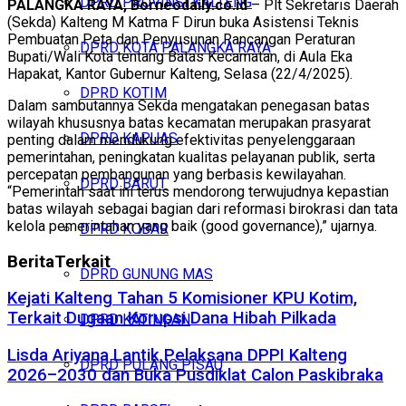
DPRD PROVINSI KALTENG
PALANGKA RAYA, Borneodaily.co.id
– Plt Sekretaris Daerah
(Sekda) Kalteng M Katma F Dirun buka Asistensi Teknis
Pembuatan Peta dan Penyusunan Rancangan Peraturan
DPRD KOTA PALANGKA RAYA
Bupati/Wali Kota tentang Batas Kecamatan, di Aula Eka
Hapakat, Kantor Gubernur Kalteng, Selasa (22/4/2025).
DPRD KOTIM
Dalam sambutannya Sekda mengatakan penegasan batas
wilayah khususnya batas kecamatan merupakan prasyarat
DPRD KAPUAS
penting dalam mendukung efektivitas penyelenggaraan
pemerintahan, peningkatan kualitas pelayanan publik, serta
percepatan pembangunan yang berbasis kewilayahan.
DPRD BARUT
“Pemerintah saat ini terus mendorong terwujudnya kepastian
batas wilayah sebagai bagian dari reformasi birokrasi dan tata
kelola pemerintahan yang baik (good governance),” ujarnya.
DPRD KOBAR
Berita
Terkait
DPRD GUNUNG MAS
Kejati Kalteng Tahan 5 Komisioner KPU Kotim,
Terkait Dugaan Korupsi Dana Hibah Pilkada
DPRD KATINGAN
Lisda Ariyana Lantik Pelaksana DPPI Kalteng
DPRD PULANG PISAU
2026–2030 dan Buka Pusdiklat Calon Paskibraka