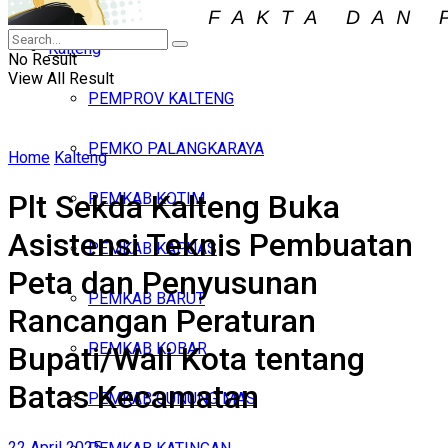
Iklan
Kalteng
Jumat, Agustus 7, 2026
No Result
View All Result
PEMPROV KALTENG
PEMKO PALANGKARAYA
Home
Kalteng
Plt Sekda Kalteng Buka
PEMKAB KOTIM
Asistensi Teknis Pembuatan
PEMKAB KAPUAS
Peta dan Penyusunan
PEMKAB BARUT
Rancangan Peraturan
PEMKAB KOBAR
Bupati/Wali Kota tentang
Batas Kecamatan
PEMKAB GUNUNG MAS
22 April 2025