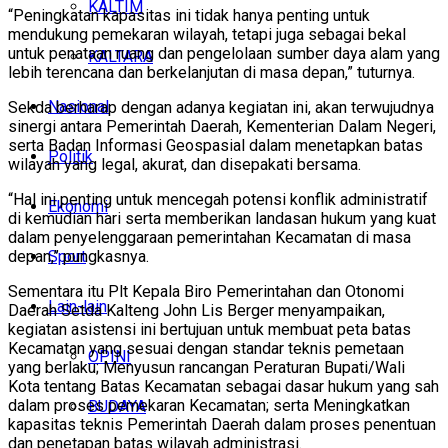
KALTIM
“Peningkatan kapasitas ini tidak hanya penting untuk
mendukung pemekaran wilayah, tetapi juga sebagai bekal
untuk penataan ruang dan pengelolaan sumber daya alam yang
KALTARA
lebih terencana dan berkelanjutan di masa depan,” tuturnya.
Nasional
Sekda berharap dengan adanya kegiatan ini, akan terwujudnya
sinergi antara Pemerintah Daerah, Kementerian Dalam Negeri,
serta Badan Informasi Geospasial dalam menetapkan batas
Politik
wilayah yang legal, akurat, dan disepakati bersama.
“Hal ini penting untuk mencegah potensi konflik administratif
Ekonomi
di kemudian hari serta memberikan landasan hukum yang kuat
dalam penyelenggaraan pemerintahan Kecamatan di masa
Sport
depan,” pungkasnya.
Sementara itu Plt Kepala Biro Pemerintahan dan Otonomi
Lain-lain
Daerah Setda Kalteng John Lis Berger menyampaikan,
kegiatan asistensi ini bertujuan untuk membuat peta batas
Kecamatan yang sesuai dengan standar teknis pemetaan
OPINI
yang berlaku; Menyusun rancangan Peraturan Bupati/Wali
Kota tentang Batas Kecamatan sebagai dasar hukum yang sah
dalam proses pemekaran Kecamatan; serta Meningkatkan
BUDAYA
kapasitas teknis Pemerintah Daerah dalam proses penentuan
dan penetapan batas wilayah administrasi.