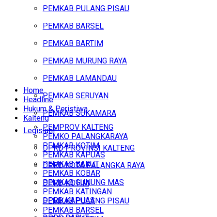
PEMKAB PULANG PISAU
PEMKAB BARSEL
PEMKAB BARTIM
PEMKAB MURUNG RAYA
PEMKAB LAMANDAU
Home
PEMKAB SERUYAN
Headline
Hukum & Peristiwa
PEMKAB SUKAMARA
Kalteng
PEMPROV KALTENG
Legislatif
PEMKO PALANGKARAYA
PEMKAB KOTIM
DPRD PROVINSI KALTENG
PEMKAB KAPUAS
PEMKAB BARUT
DPRD KOTA PALANGKA RAYA
PEMKAB KOBAR
PEMKAB GUNUNG MAS
DPRD KOTIM
PEMKAB KATINGAN
DPRD KAPUAS
PEMKAB PULANG PISAU
PEMKAB BARSEL