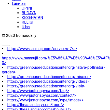
Lain-lain
OPINI
BUDAYA
KESEHATAN
RELIGI
Iklan
© 2020 Borneodaily
https://www.sanmujii.com/services-7/a>
https://www.sanmujii.com/%E5%85%A7%E5%9C%A8%E5%A
3>
https://greenhouseeducationcenter.org/native-pollinator-
garden>
https://greenhouseeducationcenter.org/mission>
https://greenhouseeducationcenter.org/videos>
https://greenhouseeducationcenter.org/visit>
https://www.justcrispysa.com/faq/>
https://www.justcrispysa.com/contact/>
https://www.justcrispysa.com/type/image/>
https://theasiandiary.com/food/>
https://theasiandiary.com/about-us/>