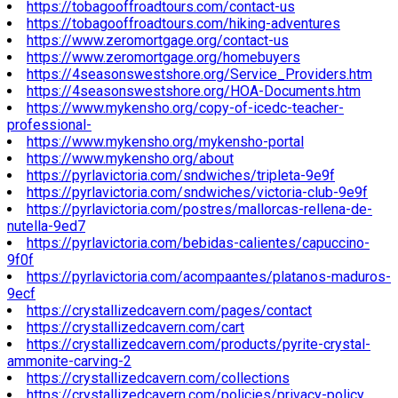
https://tobagooffroadtours.com/contact-us
https://tobagooffroadtours.com/hiking-adventures
https://www.zeromortgage.org/contact-us
https://www.zeromortgage.org/homebuyers
https://4seasonswestshore.org/Service_Providers.htm
https://4seasonswestshore.org/HOA-Documents.htm
https://www.mykensho.org/copy-of-icedc-teacher-
professional-
https://www.mykensho.org/mykensho-portal
https://www.mykensho.org/about
https://pyrlavictoria.com/sndwiches/tripleta-9e9f
https://pyrlavictoria.com/sndwiches/victoria-club-9e9f
https://pyrlavictoria.com/postres/mallorcas-rellena-de-
nutella-9ed7
https://pyrlavictoria.com/bebidas-calientes/capuccino-
9f0f
https://pyrlavictoria.com/acompaantes/platanos-maduros-
9ecf
https://crystallizedcavern.com/pages/contact
https://crystallizedcavern.com/cart
https://crystallizedcavern.com/products/pyrite-crystal-
ammonite-carving-2
https://crystallizedcavern.com/collections
https://crystallizedcavern.com/policies/privacy-policy