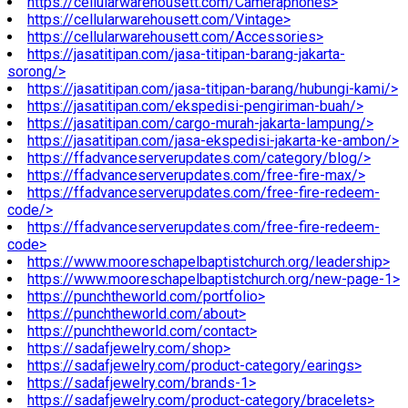
https://cellularwarehousett.com/Cameraphones>
https://cellularwarehousett.com/Vintage>
https://cellularwarehousett.com/Accessories>
https://jasatitipan.com/jasa-titipan-barang-jakarta-
sorong/>
https://jasatitipan.com/jasa-titipan-barang/hubungi-kami/>
https://jasatitipan.com/ekspedisi-pengiriman-buah/>
https://jasatitipan.com/cargo-murah-jakarta-lampung/>
https://jasatitipan.com/jasa-ekspedisi-jakarta-ke-ambon/>
https://ffadvanceserverupdates.com/category/blog/>
https://ffadvanceserverupdates.com/free-fire-max/>
https://ffadvanceserverupdates.com/free-fire-redeem-
code/>
https://ffadvanceserverupdates.com/free-fire-redeem-
code>
https://www.mooreschapelbaptistchurch.org/leadership>
https://www.mooreschapelbaptistchurch.org/new-page-1>
https://punchtheworld.com/portfolio>
https://punchtheworld.com/about>
https://punchtheworld.com/contact>
https://sadafjewelry.com/shop>
https://sadafjewelry.com/product-category/earings>
https://sadafjewelry.com/brands-1>
https://sadafjewelry.com/product-category/bracelets>