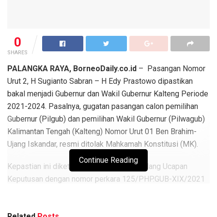
0
SHARES
PALANGKA RAYA, BorneoDaily.co.id
– Pasangan Nomor
Urut 2, H Sugianto Sabran – H Edy Prastowo dipastikan
bakal menjadi Gubernur dan Wakil Gubernur Kalteng Periode
2021-2024. Pasalnya, gugatan pasangan calon pemilihan
Gubernur (Pilgub) dan pemilihan Wakil Gubernur (Pilwagub)
Kalimantan Tengah (Kalteng) Nomor Urut 01 Ben Brahim-
Ujang Iskandar, resmi ditolak Mahkamah Konstitusi (MK).
Continue Reading
Kepastian ini diketahui setelah adanya sidang Ucapan
Keputusan dengan nomor perkara 125/PHP.GUB-XIX/2021
tentang perselisihan hasil Pilkada Kalteng tahun 2020.
Berita
Terkait
Related
Posts