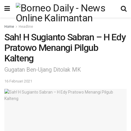
Home
Headline
Sah! H Sugianto Sabran – H Edy
Pratowo Menangi Pilgub
Kalteng
Gugatan Ben-Ujang Ditolak MK
16 Februari 2021