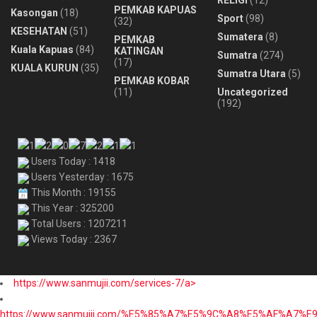
RELIGI
(12)
PEMKAB KAPUAS
Kasongan
(18)
Sport
(98)
(32)
KESEHATAN
(51)
Sumatera
(8)
PEMKAB
Kuala Kapuas
(84)
KATINGAN
Sumatra
(274)
(17)
KUALA KURUN
(35)
Sumatra Utara
(5)
PEMKAB KOBAR
(11)
Uncategorized
(192)
Users Today : 1418
Users Yesterday : 1675
This Month : 19155
This Year : 325200
Total Users : 1207211
Views Today : 2367
https://www.sanmujii.com/services-7/a>
https://www.sanmujii.com/%E5%85%A7%E5%9C%A8%E5%AF%A7%