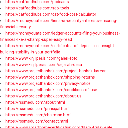
https://catfoodhubs.com/podcasts
https://catfoodhubs.com/seo-tools
https://catfoodhubs.com/cat-food-cost-calculator
https://moneyquate.com/liens-or-security-interests-ensuring-
financial-security
https://moneyquate.com/ledger-accounts-filing-your-business-
finances-like-a-champ-super-easy-read
https://moneyquate.com/certificates-of-deposit-cds-insight-
building-stability-in-your-portfolio
https://www.kinjilpesisir.com/galeri-foto
https://www.kinjilpesisir.com/sejarah-desa
https://www.projecthanbok.com/project-hanbok-korean
https://www.projecthanbok.com/shipping-returns
https://www.projecthanbok.com/privacy-notice
https://www.projecthanbok.com/conditions-of-use
https://www.projecthanbok.com/about-us
https://rssmedu.com/about.html
https://rssmedu.com/principal.html
https://rssmedu.com/chairman.html
https://rssmedu.com/contact.html
https://www.smarthomecertification.com/black-friday-sale