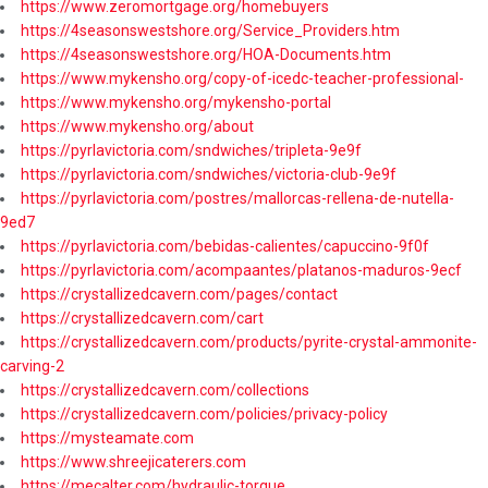
https://www.zeromortgage.org/homebuyers
https://4seasonswestshore.org/Service_Providers.htm
https://4seasonswestshore.org/HOA-Documents.htm
https://www.mykensho.org/copy-of-icedc-teacher-professional-
https://www.mykensho.org/mykensho-portal
https://www.mykensho.org/about
https://pyrlavictoria.com/sndwiches/tripleta-9e9f
https://pyrlavictoria.com/sndwiches/victoria-club-9e9f
https://pyrlavictoria.com/postres/mallorcas-rellena-de-nutella-
9ed7
https://pyrlavictoria.com/bebidas-calientes/capuccino-9f0f
https://pyrlavictoria.com/acompaantes/platanos-maduros-9ecf
https://crystallizedcavern.com/pages/contact
https://crystallizedcavern.com/cart
https://crystallizedcavern.com/products/pyrite-crystal-ammonite-
carving-2
https://crystallizedcavern.com/collections
https://crystallizedcavern.com/policies/privacy-policy
https://mysteamate.com
https://www.shreejicaterers.com
https://mecalter.com/hydraulic-torque