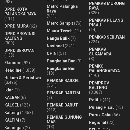
(93)
PEMKAB MURUNG
Metro Palangka
RAYA
DPRD KOTA
Raya
(325)
PALANGKA RAYA
(941)
(111)
PEMKAB PULANG
Metro Sampit
(76)
PISAU
DPRD MURA
(62)
(14)
Muara Teweh
(12)
DPRD PROVINSI
PEMKAB SERUYAN
KALTENG
Nanga Bulik
(7)
(224)
(309)
Nasional
(341)
PEMKAB
DPRD SERUYAN
OPINI
(51)
SUKAMARA
(135)
(3)
Pangkalan Bun
(9)
Ekonomi
(92)
PEMKO
Pangkalan Bun
Headline
(1,859)
PALANGKARAYA
(18)
(470)
Hukum & Peristiwa
PEMKAB BARSEL
(3,496)
PEMPROV
(551)
KALTENG
Iklan
(1)
(3,387)
PEMKAB BARTIM
KALBAR
(6)
(7)
Politik
(41)
KALSEL
(123)
PEMKAB BARUT
Pulang Pisau
(13)
(412)
Kalteng
(4,458)
Puruk Cahu
(66)
PEMKAB GUNUNG
KALTIM
(7)
MAS
Regional
(22)
(13)
Kasongan
(2)