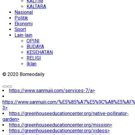
KALTIM
KALTARA
Nasional
Politik
Ekonomi
Sport
Lain-lain
OPINI
BUDAYA
KESEHATAN
RELIGI
Iklan
© 2020 Borneodaily
https://www.sanmujii.com/services-7/a>
https://www.sanmujii.com/%E5%85%A7%E5%9C%A8%E5%A
3>
https://greenhouseeducationcenter.org/native-pollinator-
garden>
https://greenhouseeducationcenter.org/mission>
https://greenhouseeducationcenter.org/videos>