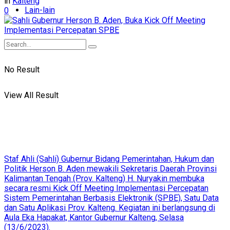
in
Kalteng
Lain-lain
0
No Result
View All Result
Staf Ahli (Sahli) Gubernur Bidang Pemerintahan, Hukum dan
Politik Herson B. Aden mewakili Sekretaris Daerah Provinsi
Kalimantan Tengah (Prov. Kalteng) H. Nuryakin membuka
secara resmi Kick Off Meeting Implementasi Percepatan
Sistem Pemerintahan Berbasis Elektronik (SPBE), Satu Data
dan Satu Aplikasi Prov. Kalteng. Kegiatan ini berlangsung di
Aula Eka Hapakat, Kantor Gubernur Kalteng, Selasa
(13/6/2023).