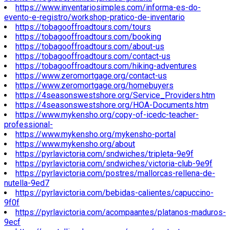
https://www.inventariosimples.com/informa-es-do-
evento-e-registro/workshop-pratico-de-inventario
https://tobagooffroadtours.com/tours
https://tobagooffroadtours.com/booking
https://tobagooffroadtours.com/about-us
https://tobagooffroadtours.com/contact-us
https://tobagooffroadtours.com/hiking-adventures
https://www.zeromortgage.org/contact-us
https://www.zeromortgage.org/homebuyers
https://4seasonswestshore.org/Service_Providers.htm
https://4seasonswestshore.org/HOA-Documents.htm
https://www.mykensho.org/copy-of-icedc-teacher-
professional-
https://www.mykensho.org/mykensho-portal
https://www.mykensho.org/about
https://pyrlavictoria.com/sndwiches/tripleta-9e9f
https://pyrlavictoria.com/sndwiches/victoria-club-9e9f
https://pyrlavictoria.com/postres/mallorcas-rellena-de-
nutella-9ed7
https://pyrlavictoria.com/bebidas-calientes/capuccino-
9f0f
https://pyrlavictoria.com/acompaantes/platanos-maduros-
9ecf