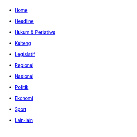
Home
Headline
Hukum & Peristiwa
Kalteng
Legislatif
Regional
Nasional
Politik
Ekonomi
Sport
Lain-lain
Minggu, Agustus 9, 2026