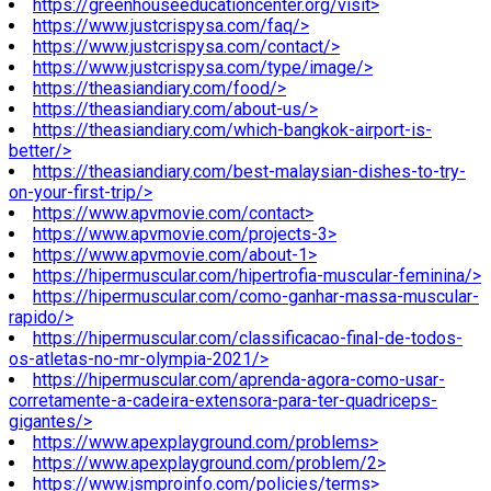
https://greenhouseeducationcenter.org/visit>
https://www.justcrispysa.com/faq/>
https://www.justcrispysa.com/contact/>
https://www.justcrispysa.com/type/image/>
https://theasiandiary.com/food/>
https://theasiandiary.com/about-us/>
https://theasiandiary.com/which-bangkok-airport-is-
better/>
https://theasiandiary.com/best-malaysian-dishes-to-try-
on-your-first-trip/>
https://www.apvmovie.com/contact>
https://www.apvmovie.com/projects-3>
https://www.apvmovie.com/about-1>
https://hipermuscular.com/hipertrofia-muscular-feminina/>
https://hipermuscular.com/como-ganhar-massa-muscular-
rapido/>
https://hipermuscular.com/classificacao-final-de-todos-
os-atletas-no-mr-olympia-2021/>
https://hipermuscular.com/aprenda-agora-como-usar-
corretamente-a-cadeira-extensora-para-ter-quadriceps-
gigantes/>
https://www.apexplayground.com/problems>
https://www.apexplayground.com/problem/2>
https://www.jsmproinfo.com/policies/terms>