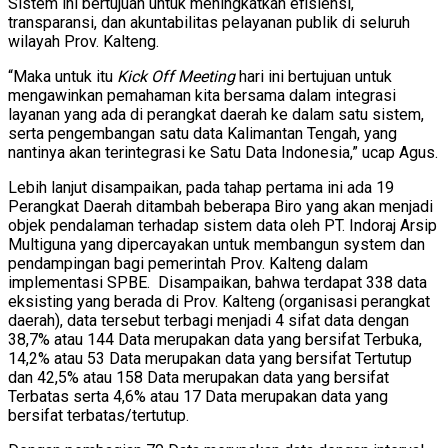
Sistem ini bertujuan untuk meningkatkan efisiensi,
transparansi, dan akuntabilitas pelayanan publik di seluruh
wilayah Prov. Kalteng.
“Maka untuk itu
Kick Off Meeting
hari ini bertujuan untuk
mengawinkan pemahaman kita bersama dalam integrasi
layanan yang ada di perangkat daerah ke dalam satu sistem,
serta pengembangan satu data Kalimantan Tengah, yang
nantinya akan terintegrasi ke Satu Data Indonesia,” ucap Agus.
Lebih lanjut disampaikan, pada tahap pertama ini ada 19
Perangkat Daerah ditambah beberapa Biro yang akan menjadi
objek pendalaman terhadap sistem data oleh PT. Indoraj Arsip
Multiguna yang dipercayakan untuk membangun system dan
pendampingan bagi pemerintah Prov. Kalteng dalam
implementasi SPBE. Disampaikan, bahwa terdapat 338 data
eksisting yang berada di Prov. Kalteng (organisasi perangkat
daerah), data tersebut terbagi menjadi 4 sifat data dengan
38,7% atau 144 Data merupakan data yang bersifat Terbuka,
14,2% atau 53 Data merupakan data yang bersifat Tertutup
dan 42,5% atau 158 Data merupakan data yang bersifat
Terbatas serta 4,6% atau 17 Data merupakan data yang
bersifat terbatas/tertutup.