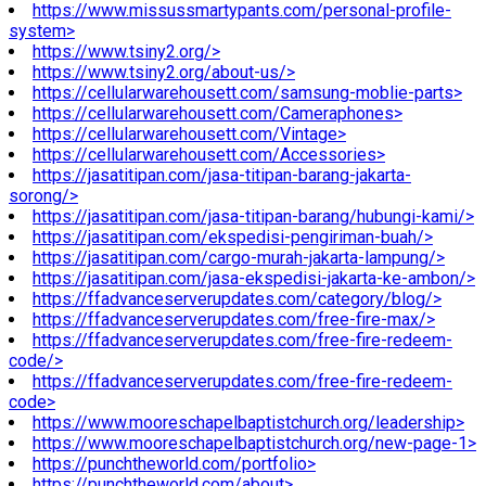
https://www.missussmartypants.com/personal-profile-
system>
https://www.tsiny2.org/>
https://www.tsiny2.org/about-us/>
https://cellularwarehousett.com/samsung-moblie-parts>
https://cellularwarehousett.com/Cameraphones>
https://cellularwarehousett.com/Vintage>
https://cellularwarehousett.com/Accessories>
https://jasatitipan.com/jasa-titipan-barang-jakarta-
sorong/>
https://jasatitipan.com/jasa-titipan-barang/hubungi-kami/>
https://jasatitipan.com/ekspedisi-pengiriman-buah/>
https://jasatitipan.com/cargo-murah-jakarta-lampung/>
https://jasatitipan.com/jasa-ekspedisi-jakarta-ke-ambon/>
https://ffadvanceserverupdates.com/category/blog/>
https://ffadvanceserverupdates.com/free-fire-max/>
https://ffadvanceserverupdates.com/free-fire-redeem-
code/>
https://ffadvanceserverupdates.com/free-fire-redeem-
code>
https://www.mooreschapelbaptistchurch.org/leadership>
https://www.mooreschapelbaptistchurch.org/new-page-1>
https://punchtheworld.com/portfolio>
https://punchtheworld.com/about>