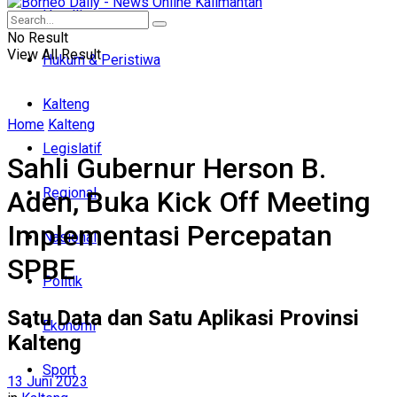
Headline
No Result
View All Result
Hukum & Peristiwa
Kalteng
Home
Kalteng
Legislatif
Sahli Gubernur Herson B.
Regional
Aden, Buka Kick Off Meeting
Implementasi Percepatan
Nasional
SPBE
Politik
Satu Data dan Satu Aplikasi Provinsi
Ekonomi
Kalteng
Sport
13 Juni 2023