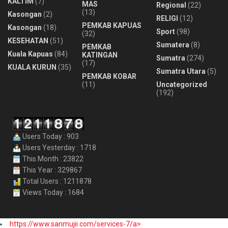
KALTIM
(7)
MAS
Regional
(22)
(13)
Kasongan
(2)
RELIGI
(12)
PEMKAB KAPUAS
Kasongan
(18)
Sport
(98)
(32)
KESEHATAN
(51)
Sumatera
(8)
PEMKAB
Kuala Kapuas
(84)
KATINGAN
Sumatra
(274)
(17)
KUALA KURUN
(35)
Sumatra Utara
(5)
PEMKAB KOBAR
(11)
Uncategorized
(192)
Users Today : 903
Users Yesterday : 1718
This Month : 23822
This Year : 329867
Total Users : 1211878
Views Today : 1684
https://www.sanmujii.com/services-7/a>