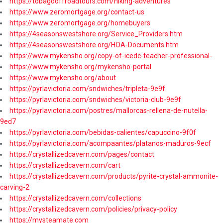
https://tobagooffroadtours.com/hiking-adventures
https://www.zeromortgage.org/contact-us
https://www.zeromortgage.org/homebuyers
https://4seasonswestshore.org/Service_Providers.htm
https://4seasonswestshore.org/HOA-Documents.htm
https://www.mykensho.org/copy-of-icedc-teacher-professional-
https://www.mykensho.org/mykensho-portal
https://www.mykensho.org/about
https://pyrlavictoria.com/sndwiches/tripleta-9e9f
https://pyrlavictoria.com/sndwiches/victoria-club-9e9f
https://pyrlavictoria.com/postres/mallorcas-rellena-de-nutella-
9ed7
https://pyrlavictoria.com/bebidas-calientes/capuccino-9f0f
https://pyrlavictoria.com/acompaantes/platanos-maduros-9ecf
https://crystallizedcavern.com/pages/contact
https://crystallizedcavern.com/cart
https://crystallizedcavern.com/products/pyrite-crystal-ammonite-
carving-2
https://crystallizedcavern.com/collections
https://crystallizedcavern.com/policies/privacy-policy
https://mysteamate.com