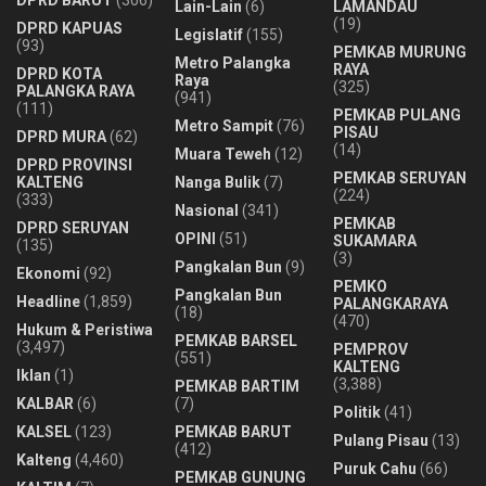
Lain-Lain
(6)
LAMANDAU
(19)
DPRD KAPUAS
Legislatif
(155)
(93)
PEMKAB MURUNG
Metro Palangka
RAYA
DPRD KOTA
Raya
(325)
PALANGKA RAYA
(941)
(111)
PEMKAB PULANG
Metro Sampit
(76)
PISAU
DPRD MURA
(62)
(14)
Muara Teweh
(12)
DPRD PROVINSI
PEMKAB SERUYAN
KALTENG
Nanga Bulik
(7)
(224)
(333)
Nasional
(341)
PEMKAB
DPRD SERUYAN
OPINI
(51)
SUKAMARA
(135)
(3)
Pangkalan Bun
(9)
Ekonomi
(92)
PEMKO
Pangkalan Bun
Headline
(1,859)
PALANGKARAYA
(18)
(470)
Hukum & Peristiwa
PEMKAB BARSEL
(3,497)
PEMPROV
(551)
KALTENG
Iklan
(1)
(3,388)
PEMKAB BARTIM
KALBAR
(6)
(7)
Politik
(41)
KALSEL
(123)
PEMKAB BARUT
Pulang Pisau
(13)
(412)
Kalteng
(4,460)
Puruk Cahu
(66)
PEMKAB GUNUNG