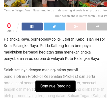
Tampak Satgas Aman Nusa yang terus melakukan giat sosialisasi prokes untuk
mencegah angka penyebaran Covid-19.
0
SHARES
Palangka Raya, borneodaily.co.id- Jajaran Kepolisian Resor
Kota Palangka Raya, Polda Kalteng terus berupaya
melakukan berbagai kegiatan guna menekan angka
penyebaran virus corona di wilayah Kota Palangka Raya.
Salah satunya dengan meningkatkan patroli
pendisiplinan Protokol Kesehatan (Prokes) dan serta
sosialisasi penerapan 3M (memakai masker, mencuci
Continue Reading
tangan dan menjaga jarak) sebagaimana yang dilaksanakan
oleh personel yang tergabung dalam Satuan Tugas (Satgas)
Aman Nusa II Polresta Palangka Raya, Sabtu (12/12).