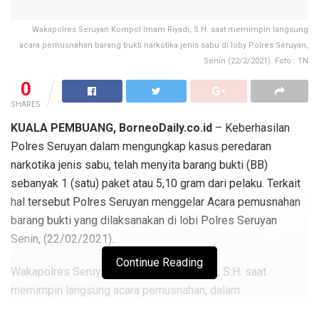
Wakapolres Seruyan Kompol Imam Riyadi, S.H. saat memimpin langsung
acara pemusnahan barang bukti narkotika jenis sabu di loby Polres Seruyan,
Senin (22/2/2021). Foto : TN
0
SHARES
KUALA PEMBUANG, BorneoDaily.co.id
– Keberhasilan
Polres Seruyan dalam mengungkap kasus peredaran
narkotika jenis sabu, telah menyita barang bukti (BB)
sebanyak 1 (satu) paket atau 5,10 gram dari pelaku. Terkait
hal tersebut Polres Seruyan menggelar Acara pemusnahan
barang bukti yang dilaksanakan di lobi Polres Seruyan
Senin, (22/02/2021).
Continue Reading
Wakapolres Seruyan Kompol Imam Riyadi, S.H. saat
memimpin langsung acara pemusnahan, dalam
penyampaikan mengatakan, kegiatan ini sebagai pemicu