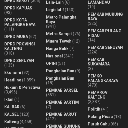
DPRD BARUT
(306)
Lain-Lain
(6)
LAMANDAU
(19)
DPRD KAPUAS
Legislatif
(140)
(93)
PEMKAB MURUNG
Metro Palangka
RAYA
DPRD KOTA
Raya
(325)
PALANGKA RAYA
(941)
(111)
PEMKAB PULANG
Metro Sampit
(76)
PISAU
DPRD MURA
(62)
(14)
Muara Teweh
(12)
DPRD PROVINSI
PEMKAB SERUYAN
KALTENG
Nanga Bulik
(7)
(224)
(318)
Nasional
(341)
PEMKAB
DPRD SERUYAN
OPINI
(51)
SUKAMARA
(135)
(3)
Pangkalan Bun
(9)
Ekonomi
(92)
PEMKO
Pangkalan Bun
Headline
(1,859)
PALANGKARAYA
(18)
(470)
Hukum & Peristiwa
PEMKAB BARSEL
(3,496)
PEMPROV
(551)
KALTENG
Iklan
(1)
(3,387)
PEMKAB BARTIM
KALBAR
(6)
(7)
Politik
(41)
KALSEL
(123)
PEMKAB BARUT
Pulang Pisau
(13)
(412)
Kalteng
(4,458)
Puruk Cahu
(66)
PEMKAB GUNUNG