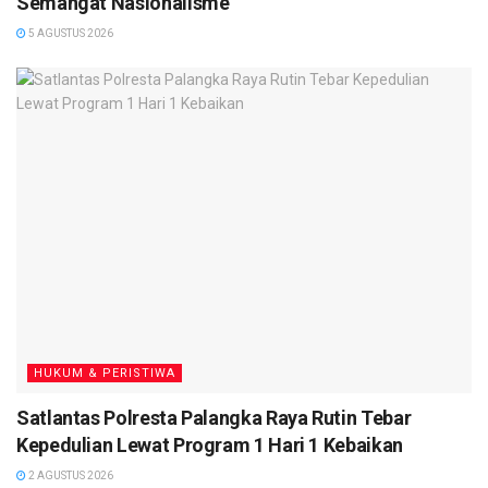
Semangat Nasionalisme
Bayu Wicaksono, S.H., S.I.K., M.Si.
5 AGUSTUS 2026
Pemusnahan itu dilakukan dengan cara menggunting dari
plastiknya kemudian dimasukan ke dalam ember yang telah
berisikan larutan air diterjen dan disaksikan langsung oleh
pihak Kejari dan Dinas Kesehatan serta tersangka Tindak
Pidana Narkotika.
“Tujuan pemusnahan agar barang bukti yang disimpan dan
diamankan, tidak disalahgunakan oleh pihak-pihak
berkepentingan dalam perkara itu,” tambahnya. (
TN
)
HUKUM & PERISTIWA
Satlantas Polresta Palangka Raya Rutin Tebar
Kepedulian Lewat Program 1 Hari 1 Kebaikan
2 AGUSTUS 2026