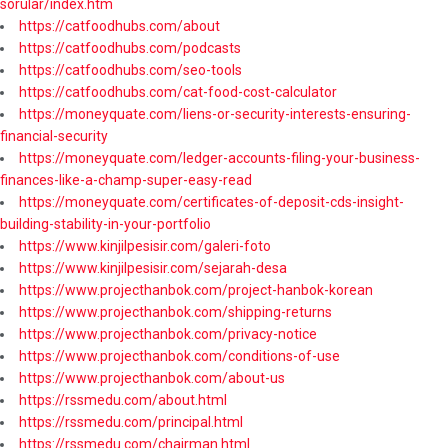
sorular/index.htm
https://catfoodhubs.com/about
https://catfoodhubs.com/podcasts
https://catfoodhubs.com/seo-tools
https://catfoodhubs.com/cat-food-cost-calculator
https://moneyquate.com/liens-or-security-interests-ensuring-
financial-security
https://moneyquate.com/ledger-accounts-filing-your-business-
finances-like-a-champ-super-easy-read
https://moneyquate.com/certificates-of-deposit-cds-insight-
building-stability-in-your-portfolio
https://www.kinjilpesisir.com/galeri-foto
https://www.kinjilpesisir.com/sejarah-desa
https://www.projecthanbok.com/project-hanbok-korean
https://www.projecthanbok.com/shipping-returns
https://www.projecthanbok.com/privacy-notice
https://www.projecthanbok.com/conditions-of-use
https://www.projecthanbok.com/about-us
https://rssmedu.com/about.html
https://rssmedu.com/principal.html
https://rssmedu.com/chairman.html