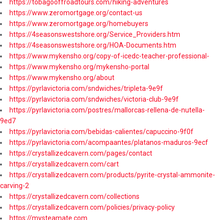
https://tobagooffroadtours.com/hiking-adventures
https://www.zeromortgage.org/contact-us
https://www.zeromortgage.org/homebuyers
https://4seasonswestshore.org/Service_Providers.htm
https://4seasonswestshore.org/HOA-Documents.htm
https://www.mykensho.org/copy-of-icedc-teacher-professional-
https://www.mykensho.org/mykensho-portal
https://www.mykensho.org/about
https://pyrlavictoria.com/sndwiches/tripleta-9e9f
https://pyrlavictoria.com/sndwiches/victoria-club-9e9f
https://pyrlavictoria.com/postres/mallorcas-rellena-de-nutella-
9ed7
https://pyrlavictoria.com/bebidas-calientes/capuccino-9f0f
https://pyrlavictoria.com/acompaantes/platanos-maduros-9ecf
https://crystallizedcavern.com/pages/contact
https://crystallizedcavern.com/cart
https://crystallizedcavern.com/products/pyrite-crystal-ammonite-
carving-2
https://crystallizedcavern.com/collections
https://crystallizedcavern.com/policies/privacy-policy
https://mysteamate.com