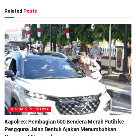
untuk meningkatkan pengungkapan peredaran Narkoba.
Related
Posts
Berita
Terkait
Kapolres: Pembagian 500 Bendera Merah Putih ke
Pengguna Jalan Bentuk Ajakan Menumbuhkan
Semangat Nasionalisme
Satlantas Polresta Palangka Raya Rutin Tebar
Kepedulian Lewat Program 1 Hari 1 Kebaikan
Televisi Lokal se-Indonesia Sepakat Pilih Direktur
Bandung TV Alit Suwirya Nahkodai ATVLI Periode
2026–2030
Tragedi di Jalan Tjilik Riwut Kotim, Ibu dan Anak
Meregang Nyawa Tertimpa Truk
HUKUM & PERISTIWA
”Pemusnahan sesuai ketentuan pasal 91 ayat (2) Undang-
Kapolres: Pembagian 500 Bendera Merah Putih ke
Undang RI nomor 35 tahun 2009 tentang narkotika,” ungkap
Pengguna Jalan Bentuk Ajakan Menumbuhkan
Wakapolres Seruyan Mewakili Kapolres Seruyan AKBP