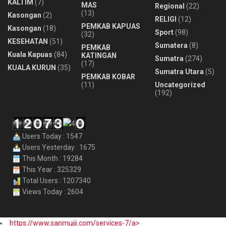
KALTIM
(7)
MAS
Regional
(22)
(13)
Kasongan
(2)
RELIGI
(12)
PEMKAB KAPUAS
Kasongan
(18)
Sport
(98)
(32)
KESEHATAN
(51)
Sumatera
(8)
PEMKAB
Kuala Kapuas
(84)
KATINGAN
Sumatra
(274)
(17)
KUALA KURUN
(35)
Sumatra Utara
(5)
PEMKAB KOBAR
(11)
Uncategorized
(192)
Users Today : 1547
Users Yesterday : 1675
This Month : 19284
This Year : 325329
Total Users : 1207340
Views Today : 2604
https://www.sanmujii.com/services-7/a>