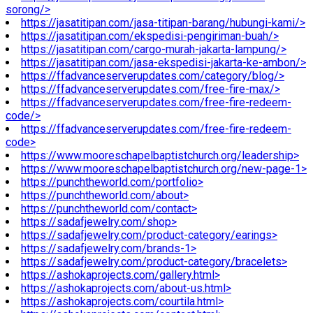
sorong/>
https://jasatitipan.com/jasa-titipan-barang/hubungi-kami/>
https://jasatitipan.com/ekspedisi-pengiriman-buah/>
https://jasatitipan.com/cargo-murah-jakarta-lampung/>
https://jasatitipan.com/jasa-ekspedisi-jakarta-ke-ambon/>
https://ffadvanceserverupdates.com/category/blog/>
https://ffadvanceserverupdates.com/free-fire-max/>
https://ffadvanceserverupdates.com/free-fire-redeem-
code/>
https://ffadvanceserverupdates.com/free-fire-redeem-
code>
https://www.mooreschapelbaptistchurch.org/leadership>
https://www.mooreschapelbaptistchurch.org/new-page-1>
https://punchtheworld.com/portfolio>
https://punchtheworld.com/about>
https://punchtheworld.com/contact>
https://sadafjewelry.com/shop>
https://sadafjewelry.com/product-category/earings>
https://sadafjewelry.com/brands-1>
https://sadafjewelry.com/product-category/bracelets>
https://ashokaprojects.com/gallery.html>
https://ashokaprojects.com/about-us.html>
https://ashokaprojects.com/courtila.html>