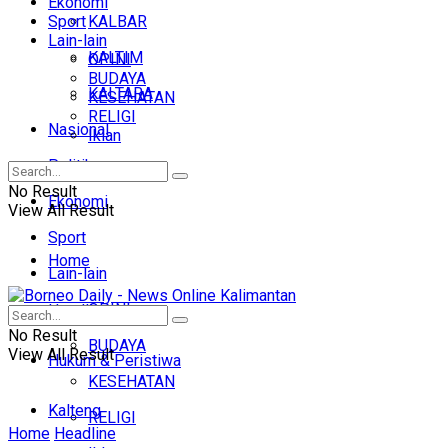
Ekonomi
Sport
KALBAR
Lain-lain
KALTIM
OPINI
BUDAYA
KALTARA
KESEHATAN
RELIGI
Nasional
Iklan
Politik
No Result
Ekonomi
View All Result
Sport
Home
Lain-lain
OPINI
Headline
No Result
BUDAYA
View All Result
Hukum & Peristiwa
KESEHATAN
Kalteng
RELIGI
Home
Headline