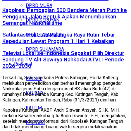
DPRD MURA
Kapolres: Pembagian 500 Bendera Merah Putih ke
Pengguna Jalan Bentuk Ajakan Menumbuhkan
DPRD SERUYAN
Semangat Nasionalisme
Satlantas Polresta Palangka Raya Rutin Tebar
DPRD LAMANDAU
Kepedulian Lewat Program 1 Hari 1 Kebaikan
DPRD SUKAMARA
Televisi Lokal se-Indonesia Sepakat Pilih Direktur
Bandung TV Alit Suwirya Nahkodai ATVLI Periode
Regional
2026–2030
Terkait itu, Satresnarkoba Polres Katingan, Polda Kalteng
KALSEL
melakukan penyelidikan dan berhasil menangkap pengedar
Narkotika jenis Sabu dengan inisial BS alias Budi (42) di
KALBAR
rumahnya Desa Samba Katung Kec. Katingan Tengah, Kab.
Katingan, Kalimantan Tengah, Rabu (31/3/2021) dini hari.
KALTIM
Kapolres Katingan AKBP Andri Siswan Ansyah, S.I.K., M.H.,
melalui Kasatresarkoba Iptu Andri Iswanto, S.H., mengatakan,
setelah mendapat informasi dari Kapolsek Katingan Tengah
KALTARA
dan tidak membuang-buang waktu segera melaksanakan