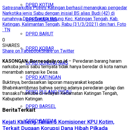
DPRD KOTIM
Satresnarkoba Polres Katingan berhasil menangkap pengedar
Narkotika jenis Sabu dengan inisial BS alias Budi (42) di
rumahnya Desa Samba Katung Kec. Katingan Tengah, Kab.
DPRD KAPUAS
Katingan, Kalimantan Tengah, Rabu (31/3/2021) dini hari. Foto
: TN
DPRD BARUT
0
SHARES
DPRD KOBAR
Share on Facebook
Share on Twitter
KASONGAN, Borneodaily.co.id
– Peredaran barang haram
DPRD GUNUNG MAS
narkoba jenis sabu ternyata tidak hanya beredar di kota namun
merambah sampai ke Desa.
DPRD KATINGAN
Buktinya, berdasarkan laporan masyarakat kepada
Bhabinkamtibmas bahwa sering adanya peredaran gelap dan
DPRD PULANG PISAU
transaksi narkoba di wilayah Kecamatan Katingan Tengah,
Kabupaten Katingan.
DPRD BARSEL
Berita
Terkait
DPRD BARTIM
Kejati Kalteng Tahan 5 Komisioner KPU Kotim,
Terkait Dugaan Korupsi Dana Hibah Pilkada