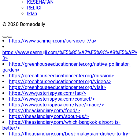
KESEHATAN
RELIGI
Iklan
© 2020 Borneodaily
https://www.sanmujii.com/services-7/a>
https://www.sanmujii.com/%E5%85%A7%E5%9C%A8%E5%A
3>
https://greenhouseeducationcenter.org/native-pollinator-
garden>
https://greenhouseeducationcenter.org/mission>
https://greenhouseeducationcenter.org/videos>
https://greenhouseeducationcenter.org/visit>
https://www.justcrispysa.com/faq/>
https://www.justcrispysa.com/contact/>
https://www.justcrispysa.com/type/image/>
https://theasiandiary.com/food/>
https://theasiandiary.com/about-us/>
https://theasiandiary.com/which-bangkok-airport-is-
better/>
https://theasiandiary.com/best-malaysian-dishes-to-try-