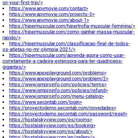
on-your-first-trip/>
https://www.apvmovie.com/contact>
https://www.apvmovie.com/projects-3>
https://www.apvmovie.com/about-1>
https://hipermuscular.com/hipertrofia-muscular-feminina/>
https://hipermuscular.com/como-ganhar-massa-muscular-
rapido/>
https://hipermuscular.com/classificacao-final-de-todos-
os-atletas-no-mr-olympia-2021/>
https://hipermuscular.com/aprenda-agora-como-usar-
corretamente-a-cadeira-extensora-para-ter-quadriceps-
gigantes/>
https://www.apexplayground.com/problems>
https://www.apexplayground.com/problem/2>
https://www.jsmproinfo.com/policies/terms>
https://www.jsmproinfo.com/policies/refund>
https://www.jsmproinfo.com/menu-catalog>
https://www.secontab.com/login>
https://proyectodemo.secontab.com/novedades>
https://proyectodemo.secontab.com/password/reset>
https://hostalskyview.com/es/rooms>
https://hostalskyview.com/es/booking>
https://hostalskyview.com/es/about/>
https://hostalskyview.com/en/gallery/>