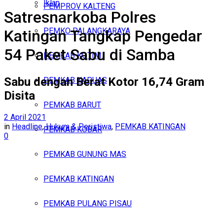
Iklan
PEMPROV KALTENG
Satresnarkoba Polres
Sabtu, Agustus 8, 2026
PEMKO PALANGKARAYA
Katingan Tangkap Pengedar
54 Paket Sabu di Samba
PEMKAB KOTIM
Sabu dengan Berat Kotor 16,74 Gram
PEMKAB KAPUAS
Disita
PEMKAB BARUT
2 April 2021
in
Headline
,
Hukum & Peristiwa
,
PEMKAB KATINGAN
PEMKAB KOBAR
0
PEMKAB GUNUNG MAS
PEMKAB KATINGAN
PEMKAB PULANG PISAU