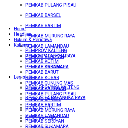
PEMKAB PULANG PISAU
PEMKAB BARSEL
PEMKAB BARTIM
Home
Headline
PEMKAB MURUNG RAYA
Hukum & Peristiwa
Kalteng
PEMKAB LAMANDAU
PEMPROV KALTENG
PEMKO PALANGKARAYA
PEMKAB SERUYAN
PEMKAB KOTIM
PEMKAB SUKAMARA
PEMKAB KAPUAS
PEMKAB BARUT
Legislatif
PEMKAB KOBAR
PEMKAB GUNUNG MAS
DPRD PROVINSI KALTENG
PEMKAB KATINGAN
PEMKAB PULANG PISAU
DPRD KOTA PALANGKA RAYA
PEMKAB BARSEL
PEMKAB BARTIM
DPRD KOTIM
PEMKAB MURUNG RAYA
PEMKAB LAMANDAU
DPRD KAPUAS
PEMKAB SERUYAN
PEMKAB SUKAMARA