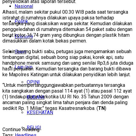
penyelidikan atas laporan tersebut.
Nasional
Alhasil, malam sekitar pukul 00.30 WIB pada saat tersangka
istirahat di rumahnya dilakukan upaya paksa terhadap
Politik
tersangka yang disaksikan warga sekitar. Kemudian dilakukan
penggeledahan di rumahnya ditemukan 54 paket sabu dengan
berat kotor 16,74 gram yang dibungkus dengan plastik hitam
Ekonomi
dimasukkan dalam kotak bekas permen.
Selain barang bukti sabu, petugas juga mengamankan sebuah
Sport
timbangan digital, sebuah bong siap pakai, korek api, satu
handphone merek samsung dan uang senilai Rp3,6 juta diduga
Lain-lain
hasil penjualan. Kemudian tersangka dan barang bukti dibawa
ke Mapolres Katingan untuk dilakukan penyidikan lebih lanjut.
OPINI
“Untuk mempertanggungjawabkan perbuatannya tersangka
kita sangkakan dengan pasal 114 ayat (1) atau pasal 112 ayat
(1) tindak pidana Narkotika UU RI No. 35 Tahun 2009 dengan
BUDAYA
ancaman paling singkat lima tahun penjara dan denda paling
sedikit Rp. 1 Miliar,” tegas Kasatresnarkoba. (
TN
)
KESEHATAN
RELIGI
Continue Reading
Tags:
Headlines