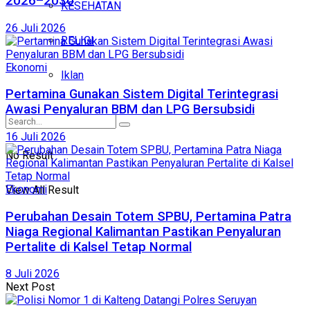
2026–2030
KESEHATAN
26 Juli 2026
RELIGI
Ekonomi
Iklan
Pertamina Gunakan Sistem Digital Terintegrasi
Awasi Penyaluran BBM dan LPG Bersubsidi
16 Juli 2026
No Result
Ekonomi
View All Result
Perubahan Desain Totem SPBU, Pertamina Patra
Niaga Regional Kalimantan Pastikan Penyaluran
Pertalite di Kalsel Tetap Normal
8 Juli 2026
Next Post