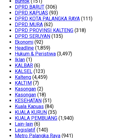
Buntok
(151)
DPRD BARUT
(306)
DPRD KAPUAS
(93)
DPRD KOTA PALANGKA RAYA
(111)
DPRD MURA
(62)
DPRD PROVINSI KALTENG
(318)
DPRD SERUYAN
(135)
Ekonomi
(92)
Headline
(1,859)
Hukum & Peristiwa
(3,497)
Iklan
(1)
KALBAR
(6)
KALSEL
(123)
Kalteng
(4,459)
KALTIM
(7)
Kasongan
(2)
Kasongan
(18)
KESEHATAN
(51)
Kuala Kapuas
(84)
KUALA KURUN
(35)
KUALA PEMBUANG
(1,940)
Lain-lain
(6)
Legislatif
(140)
Metro Palangka Raya
(941)