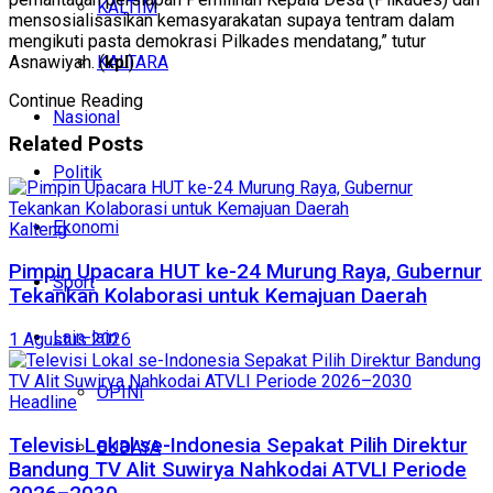
KALTIM
mensosialisasikan kemasyarakatan supaya tentram dalam
mengikuti pasta demokrasi Pilkades mendatang,” tutur
KALTARA
Asnawiyah. (
kpl
)
Continue Reading
Nasional
Related
Posts
Politik
Ekonomi
Kalteng
Pimpin Upacara HUT ke-24 Murung Raya, Gubernur
Sport
Tekankan Kolaborasi untuk Kemajuan Daerah
Lain-lain
1 Agustus 2026
OPINI
Headline
Televisi Lokal se-Indonesia Sepakat Pilih Direktur
BUDAYA
Bandung TV Alit Suwirya Nahkodai ATVLI Periode