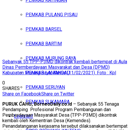
PEMKAB KATINGAN
PEMKAB PULANG PISAU
PEMKAB BARSEL
PEMKAB BARTIM
PEMKAB MURUNG RAYA
Sebanyak 55 TPP-P3MD dikontrak kembali bertempat di Aula
Dinas Permberdayaan Masyarakat dan Desa (DPMD)
Kabupaten Murung Raya, Kamis (11/02/2021). Foto : Kpl
PEMKAB LAMANDAU
0
PEMKAB SERUYAN
SHARES
Share on Facebook
Share on Twitter
PEMKAB SUKAMARA
PURUK CAHU, BorneoDaily.co.id
– Sebanyak 55 Tenaga
Pendamping Profesional Program Pembangunan dan
Pemberdayaan Masyarakat Desa (TPP-P3MD) dikontrak
Legislatif
kembali oleh Kementrian Desa (Kemendes).
Penandatanganan kerjasama tersebut dilaksanakan bertempat