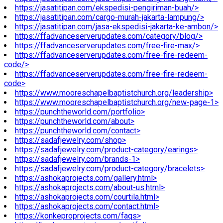
https://jasatitipan.com/ekspedisi-pengiriman-buah/>
https://jasatitipan.com/cargo-murah-jakarta-lampung/>
https://jasatitipan.com/jasa-ekspedisi-jakarta-ke-ambon/>
https://ffadvanceserverupdates.com/category/blog/>
https://ffadvanceserverupdates.com/free-fire-max/>
https://ffadvanceserverupdates.com/free-fire-redeem-
code/>
https://ffadvanceserverupdates.com/free-fire-redeem-
code>
https://www.mooreschapelbaptistchurch.org/leadership>
https://www.mooreschapelbaptistchurch.org/new-page-1>
https://punchtheworld.com/portfolio>
https://punchtheworld.com/about>
https://punchtheworld.com/contact>
https://sadafjewelry.com/shop>
https://sadafjewelry.com/product-category/earings>
https://sadafjewelry.com/brands-1>
https://sadafjewelry.com/product-category/bracelets>
https://ashokaprojects.com/gallery.html>
https://ashokaprojects.com/about-us.html>
https://ashokaprojects.com/courtila.html>
https://ashokaprojects.com/contact.html>
https://konkeproprojects.com/faqs>