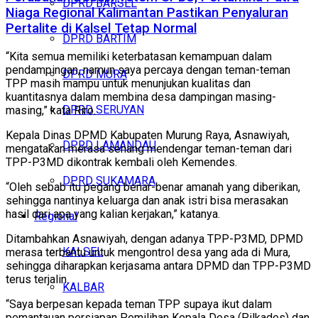
DPRD BARSEL
Niaga Regional Kalimantan Pastikan Penyaluran
Pertalite di Kalsel Tetap Normal
DPRD BARTIM
“Kita semua memiliki keterbatasan kemampuan dalam
pendampingan, namun saya percaya dengan teman-teman
DPRD MURA
TPP masih mampu untuk menunjukan kualitas dan
kuantitasnya dalam membina desa dampingan masing-
DPRD SERUYAN
masing,” kata Riro.
Kepala Dinas DPMD Kabupaten Murung Raya, Asnawiyah,
DPRD LAMANDAU
mengatakan merasa senang mendengar teman-teman dari
TPP-P3MD dikontrak kembali oleh Kemendes.
DPRD SUKAMARA
“Oleh sebab itu pegang benar-benar amanah yang diberikan,
sehingga nantinya keluarga dan anak istri bisa merasakan
hasil dari apa yang kalian kerjakan,” katanya.
Regional
Ditambahkan Asnawiyah, dengan adanya TPP-P3MD, DPMD
KALSEL
merasa terbantu untuk mengontrol desa yang ada di Mura,
sehingga diharapkan kerjasama antara DPMD dan TPP-P3MD
terus terjalin.
KALBAR
“Saya berpesan kepada teman TPP supaya ikut dalam
pemantauan persiapan Pemilihan Kepala Desa (Pilkades) dan