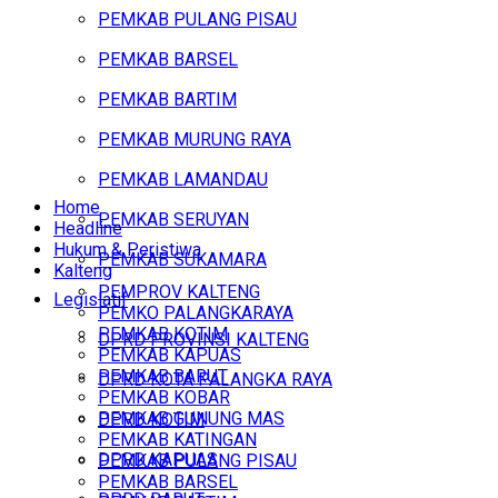
PEMKAB PULANG PISAU
PEMKAB BARSEL
PEMKAB BARTIM
PEMKAB MURUNG RAYA
PEMKAB LAMANDAU
Home
PEMKAB SERUYAN
Headline
Hukum & Peristiwa
PEMKAB SUKAMARA
Kalteng
PEMPROV KALTENG
Legislatif
PEMKO PALANGKARAYA
PEMKAB KOTIM
DPRD PROVINSI KALTENG
PEMKAB KAPUAS
PEMKAB BARUT
DPRD KOTA PALANGKA RAYA
PEMKAB KOBAR
PEMKAB GUNUNG MAS
DPRD KOTIM
PEMKAB KATINGAN
DPRD KAPUAS
PEMKAB PULANG PISAU
PEMKAB BARSEL