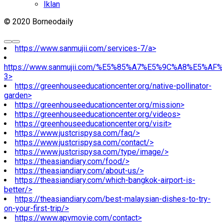
Iklan
© 2020 Borneodaily
https://www.sanmujii.com/services-7/a>
https://www.sanmujii.com/%E5%85%A7%E5%9C%A8%E5%A
3>
https://greenhouseeducationcenter.org/native-pollinator-
garden>
https://greenhouseeducationcenter.org/mission>
https://greenhouseeducationcenter.org/videos>
https://greenhouseeducationcenter.org/visit>
https://www.justcrispysa.com/faq/>
https://www.justcrispysa.com/contact/>
https://www.justcrispysa.com/type/image/>
https://theasiandiary.com/food/>
https://theasiandiary.com/about-us/>
https://theasiandiary.com/which-bangkok-airport-is-
better/>
https://theasiandiary.com/best-malaysian-dishes-to-try-
on-your-first-trip/>
https://www.apvmovie.com/contact>