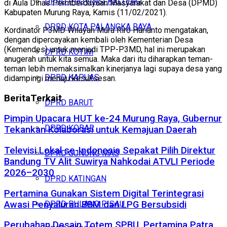
DPRD PROVINSI KALTENG
di Aula Dinas Permberdayaan Masyarakat dan Desa (DPMD)
Kabupaten Murung Raya, Kamis (11/02/2021).
DPRD KOTA PALANGKA RAYA
Kordinator P3MD Wilayah Mura Riro Harianto mengatakan,
dengan dipercayakan kembali oleh Kementerian Desa
(Kemendes) untuk menjadi TPP-P3MD, hal ini merupakan
DPRD KOTIM
anugerah untuk kita semua. Maka dari itu diharapkan teman-
teman lebih memaksimalkan kinerjanya lagi supaya desa yang
DPRD KAPUAS
didampingi menuju kesuksesan.
Berita
Terkait
DPRD BARUT
Pimpin Upacara HUT ke-24 Murung Raya, Gubernur
DPRD KOBAR
Tekankan Kolaborasi untuk Kemajuan Daerah
Televisi Lokal se-Indonesia Sepakat Pilih Direktur
DPRD GUNUNG MAS
Bandung TV Alit Suwirya Nahkodai ATVLI Periode
2026–2030
DPRD KATINGAN
Pertamina Gunakan Sistem Digital Terintegrasi
Awasi Penyaluran BBM dan LPG Bersubsidi
DPRD PULANG PISAU
Perubahan Desain Totem SPBU, Pertamina Patra