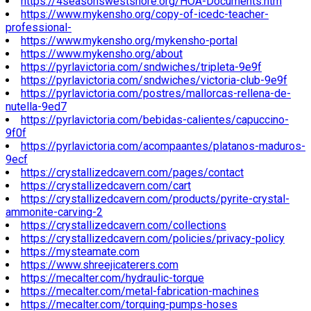
https://4seasonswestshore.org/HOA-Documents.htm
https://www.mykensho.org/copy-of-icedc-teacher-
professional-
https://www.mykensho.org/mykensho-portal
https://www.mykensho.org/about
https://pyrlavictoria.com/sndwiches/tripleta-9e9f
https://pyrlavictoria.com/sndwiches/victoria-club-9e9f
https://pyrlavictoria.com/postres/mallorcas-rellena-de-
nutella-9ed7
https://pyrlavictoria.com/bebidas-calientes/capuccino-
9f0f
https://pyrlavictoria.com/acompaantes/platanos-maduros-
9ecf
https://crystallizedcavern.com/pages/contact
https://crystallizedcavern.com/cart
https://crystallizedcavern.com/products/pyrite-crystal-
ammonite-carving-2
https://crystallizedcavern.com/collections
https://crystallizedcavern.com/policies/privacy-policy
https://mysteamate.com
https://www.shreejicaterers.com
https://mecalter.com/hydraulic-torque
https://mecalter.com/metal-fabrication-machines
https://mecalter.com/torquing-pumps-hoses