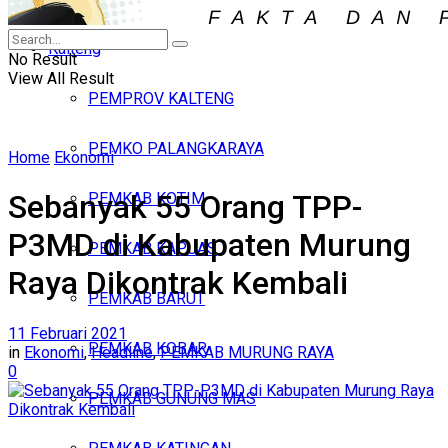
Iklan
Kalteng
Jumat, Agustus 7, 2026
No Result
View All Result
PEMPROV KALTENG
PEMKO PALANGKARAYA
Home
Ekonomi
Sebanyak 55 Orang TPP-
PEMKAB KOTIM
P3MD di Kabupaten Murung
PEMKAB KAPUAS
Raya Dikontrak Kembali
PEMKAB BARUT
11 Februari 2021
PEMKAB KOBAR
in
Ekonomi
,
Headline
,
PEMKAB MURUNG RAYA
0
PEMKAB GUNUNG MAS