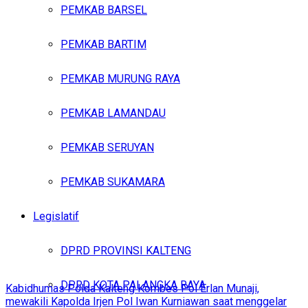
PEMKAB BARSEL
PEMKAB BARTIM
PEMKAB MURUNG RAYA
PEMKAB LAMANDAU
PEMKAB SERUYAN
PEMKAB SUKAMARA
Legislatif
DPRD PROVINSI KALTENG
DPRD KOTA PALANGKA RAYA
Kabidhumas Polda Kalteng Kombes Pol Erlan Munaji,
mewakili Kapolda Irjen Pol Iwan Kurniawan saat menggelar