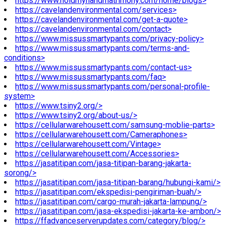
https://www.holdmyhandmatrimony.com/home/blogs>
https://cavelandenvironmental.com/services>
https://cavelandenvironmental.com/get-a-quote>
https://cavelandenvironmental.com/contact>
https://www.missussmartypants.com/privacy-policy>
https://www.missussmartypants.com/terms-and-
conditions>
https://www.missussmartypants.com/contact-us>
https://www.missussmartypants.com/faq>
https://www.missussmartypants.com/personal-profile-
system>
https://www.tsiny2.org/>
https://www.tsiny2.org/about-us/>
https://cellularwarehousett.com/samsung-moblie-parts>
https://cellularwarehousett.com/Cameraphones>
https://cellularwarehousett.com/Vintage>
https://cellularwarehousett.com/Accessories>
https://jasatitipan.com/jasa-titipan-barang-jakarta-
sorong/>
https://jasatitipan.com/jasa-titipan-barang/hubungi-kami/>
https://jasatitipan.com/ekspedisi-pengiriman-buah/>
https://jasatitipan.com/cargo-murah-jakarta-lampung/>
https://jasatitipan.com/jasa-ekspedisi-jakarta-ke-ambon/>
https://ffadvanceserverupdates.com/category/blog/>