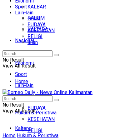
Ekonomi
Sport
KALBAR
Lain-lain
KALTIM
OPINI
BUDAYA
KALTARA
KESEHATAN
RELIGI
Nasional
Iklan
Politik
No Result
Ekonomi
View All Result
Sport
Home
Lain-lain
OPINI
Headline
No Result
BUDAYA
View All Result
Hukum & Peristiwa
KESEHATAN
Kalteng
RELIGI
Home
Hukum & Peristiwa