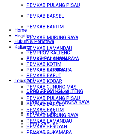
PEMKAB PULANG PISAU
PEMKAB BARSEL
PEMKAB BARTIM
Home
Headline
PEMKAB MURUNG RAYA
Hukum & Peristiwa
Kalteng
PEMKAB LAMANDAU
PEMPROV KALTENG
PEMKO PALANGKARAYA
PEMKAB SERUYAN
PEMKAB KOTIM
PEMKAB SUKAMARA
PEMKAB KAPUAS
PEMKAB BARUT
Legislatif
PEMKAB KOBAR
PEMKAB GUNUNG MAS
DPRD PROVINSI KALTENG
PEMKAB KATINGAN
PEMKAB PULANG PISAU
DPRD KOTA PALANGKA RAYA
PEMKAB BARSEL
PEMKAB BARTIM
DPRD KOTIM
PEMKAB MURUNG RAYA
PEMKAB LAMANDAU
DPRD KAPUAS
PEMKAB SERUYAN
PEMKAB SUKAMARA