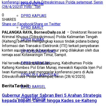
konferensi pers di Aula Ditreskrimsus Polda setempat, Senin
DPRD KOTIM
(28/4/2025). Foto : Tbn
0
DPRD KAPUAS
SHARES
Share on Facebook
Share on Twitter
DPRD BARUT
PALANGKA RAYA, BorneoDaily.co.id
– Direktorat Reserse
Kriminal Khusus (Ditreskrimsus) Polda Kalimantan Tengah
DPRD KOBAR
(Kalteng) berhasil mengungkap kasus tindak pidana bidang
Informasi dan Transaksi Elektronik (ITE) terkait penyebaran
konten asusila anak di bawah umur yang dilakukan oleh dua
DPRD GUNUNG MAS
remaja asal Kotawaringin Timur, Sampit.
Hal tersebut disampaikan langsung, Kabidhumas Polda
DPRD KATINGAN
Kalteng Kombes Pol Erlan Munaji, mewakili Kapolda Irjen Pol
Iwan Kurniawan saat menggelar konferensi pers di Aula
DPRD PULANG PISAU
Ditreskrimsus Polda setempat, Senin (28/4/2025).
Berita
Terkait
DPRD BARSEL
Gubernur Agustiar Sabran Beri 5 Arahan Strategis
DPRD BARTIM
kepada Bupati, Camat hingga Kades se-Kalteng