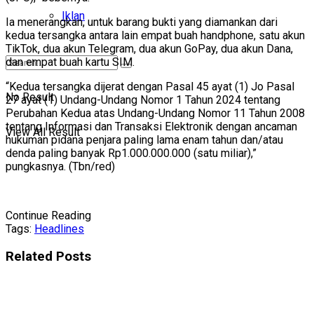
Iklan
Ia menerangkan, untuk barang bukti yang diamankan dari
kedua tersangka antara lain empat buah handphone, satu akun
TikTok, dua akun Telegram, dua akun GoPay, dua akun Dana,
dan empat buah kartu SIM.
“Kedua tersangka dijerat dengan Pasal 45 ayat (1) Jo Pasal
No Result
27 ayat (1) Undang-Undang Nomor 1 Tahun 2024 tentang
Perubahan Kedua atas Undang-Undang Nomor 11 Tahun 2008
tentang Informasi dan Transaksi Elektronik dengan ancaman
View All Result
hukuman pidana penjara paling lama enam tahun dan/atau
denda paling banyak Rp1.000.000.000 (satu miliar),”
pungkasnya. (Tbn/red)
Continue Reading
Tags:
Headlines
Related
Posts