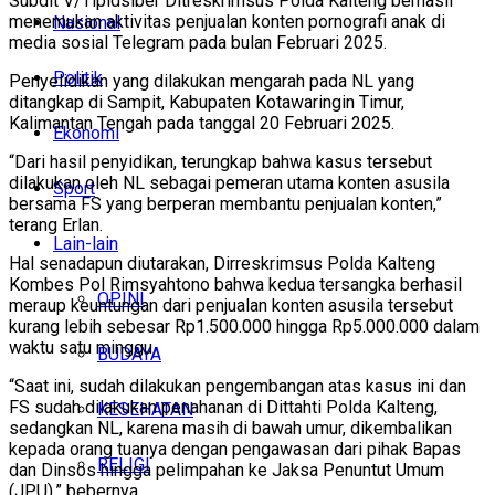
Subdit V/Tipidsiber Ditreskrimsus Polda Kalteng berhasil
menemukan aktivitas penjualan konten pornografi anak di
Nasional
media sosial Telegram pada bulan Februari 2025.
Politik
Penyelidikan yang dilakukan mengarah pada NL yang
ditangkap di Sampit, Kabupaten Kotawaringin Timur,
Kalimantan Tengah pada tanggal 20 Februari 2025.
Ekonomi
“Dari hasil penyidikan, terungkap bahwa kasus tersebut
dilakukan oleh NL sebagai pemeran utama konten asusila
Sport
bersama FS yang berperan membantu penjualan konten,”
terang Erlan.
Lain-lain
Hal senadapun diutarakan, Dirreskrimsus Polda Kalteng
Kombes Pol Rimsyahtono bahwa kedua tersangka berhasil
OPINI
meraup keuntungan dari penjualan konten asusila tersebut
kurang lebih sebesar Rp1.500.000 hingga Rp5.000.000 dalam
waktu satu minggu.
BUDAYA
“Saat ini, sudah dilakukan pengembangan atas kasus ini dan
FS sudah dilakukan penahanan di Dittahti Polda Kalteng,
KESEHATAN
sedangkan NL, karena masih di bawah umur, dikembalikan
kepada orang tuanya dengan pengawasan dari pihak Bapas
RELIGI
dan Dinsos hingga pelimpahan ke Jaksa Penuntut Umum
(JPU),” bebernya.