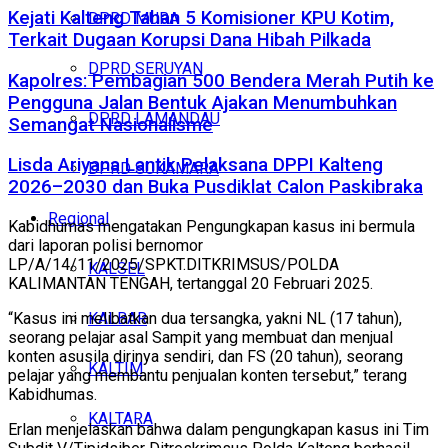
Kejati Kalteng Tahan 5 Komisioner KPU Kotim,
DPRD MURA
Terkait Dugaan Korupsi Dana Hibah Pilkada
DPRD SERUYAN
Kapolres: Pembagian 500 Bendera Merah Putih ke
Pengguna Jalan Bentuk Ajakan Menumbuhkan
DPRD LAMANDAU
Semangat Nasionalisme
Lisda Ariyana Lantik Pelaksana DPPI Kalteng
DPRD SUKAMARA
2026–2030 dan Buka Pusdiklat Calon Paskibraka
Regional
Kabidhumas mengatakan Pengungkapan kasus ini bermula
dari laporan polisi bernomor
LP/A/14/11/2025/SPKT.DITKRIMSUS/POLDA
KALSEL
KALIMANTAN TENGAH, tertanggal 20 Februari 2025.
KALBAR
“Kasus ini melibatkan dua tersangka, yakni NL (17 tahun),
seorang pelajar asal Sampit yang membuat dan menjual
konten asusila dirinya sendiri, dan FS (20 tahun), seorang
KALTIM
pelajar yang membantu penjualan konten tersebut,” terang
Kabidhumas.
KALTARA
Erlan menjelaskan bahwa dalam pengungkapan kasus ini Tim