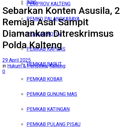
Iklan
PEMPROV KALTENG
Sebarkan Konten Asusila, 2
Minggu, Agustus 9, 2026
PEMKO PALANGKARAYA
Remaja Asal Sampit
Diamankan Ditreskrimsus
PEMKAB KOTIM
Polda Kalteng
PEMKAB KAPUAS
29 April 2025
PEMKAB BARUT
in
Hukum & Peristiwa
,
Kalteng
0
PEMKAB KOBAR
PEMKAB GUNUNG MAS
PEMKAB KATINGAN
PEMKAB PULANG PISAU