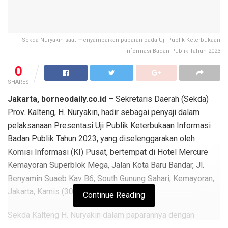
Sekda Nuryakin saat menyampaikan paparan pada Uji Publik Keterbukaan
Informasi Badan Publik Tahun 2023
0
SHARES
Jakarta, borneodaily.co.id
– Sekretaris Daerah (Sekda)
Prov. Kalteng, H. Nuryakin, hadir sebagai penyaji dalam
pelaksanaan Presentasi Uji Publik Keterbukaan Informasi
Badan Publik Tahun 2023, yang diselenggarakan oleh
Komisi Informasi (KI) Pusat, bertempat di Hotel Mercure
Kemayoran Superblok Mega, Jalan Kota Baru Bandar, Jl.
Benyamin Suaeb Kav B6, South Gunung Sahari, Kemayoran,
Jakarta, Kamis (30/11/2023).
Continue Reading
Sekda Kalteng H. Nuryakin dalam paparannya dengan