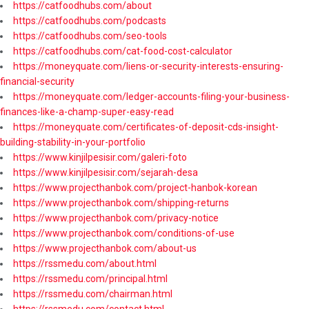
https://catfoodhubs.com/about
https://catfoodhubs.com/podcasts
https://catfoodhubs.com/seo-tools
https://catfoodhubs.com/cat-food-cost-calculator
https://moneyquate.com/liens-or-security-interests-ensuring-
financial-security
https://moneyquate.com/ledger-accounts-filing-your-business-
finances-like-a-champ-super-easy-read
https://moneyquate.com/certificates-of-deposit-cds-insight-
building-stability-in-your-portfolio
https://www.kinjilpesisir.com/galeri-foto
https://www.kinjilpesisir.com/sejarah-desa
https://www.projecthanbok.com/project-hanbok-korean
https://www.projecthanbok.com/shipping-returns
https://www.projecthanbok.com/privacy-notice
https://www.projecthanbok.com/conditions-of-use
https://www.projecthanbok.com/about-us
https://rssmedu.com/about.html
https://rssmedu.com/principal.html
https://rssmedu.com/chairman.html