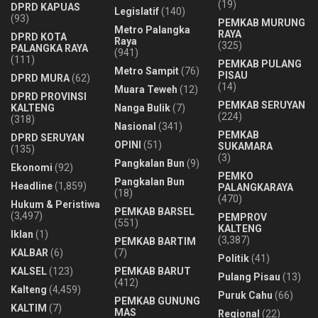
(19)
DPRD KAPUAS
Legislatif
(140)
(93)
PEMKAB MURUNG
Metro Palangka
RAYA
DPRD KOTA
Raya
(325)
PALANGKA RAYA
(941)
(111)
PEMKAB PULANG
Metro Sampit
(76)
PISAU
DPRD MURA
(62)
(14)
Muara Teweh
(12)
DPRD PROVINSI
PEMKAB SERUYAN
KALTENG
Nanga Bulik
(7)
(224)
(318)
Nasional
(341)
PEMKAB
DPRD SERUYAN
OPINI
(51)
SUKAMARA
(135)
(3)
Pangkalan Bun
(9)
Ekonomi
(92)
PEMKO
Pangkalan Bun
Headline
(1,859)
PALANGKARAYA
(18)
(470)
Hukum & Peristiwa
PEMKAB BARSEL
(3,497)
PEMPROV
(551)
KALTENG
Iklan
(1)
(3,387)
PEMKAB BARTIM
KALBAR
(6)
(7)
Politik
(41)
KALSEL
(123)
PEMKAB BARUT
Pulang Pisau
(13)
(412)
Kalteng
(4,459)
Puruk Cahu
(66)
PEMKAB GUNUNG
KALTIM
(7)
MAS
Regional
(22)