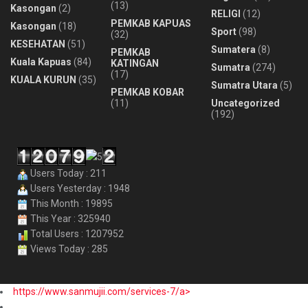
(13)
Kasongan
(2)
RELIGI
(12)
PEMKAB KAPUAS
Kasongan
(18)
Sport
(98)
(32)
KESEHATAN
(51)
Sumatera
(8)
PEMKAB
Kuala Kapuas
(84)
KATINGAN
Sumatra
(274)
(17)
KUALA KURUN
(35)
Sumatra Utara
(5)
PEMKAB KOBAR
(11)
Uncategorized
(192)
Users Today : 211
Users Yesterday : 1948
This Month : 19895
This Year : 325940
Total Users : 1207952
Views Today : 285
https://www.sanmujii.com/services-7/a>