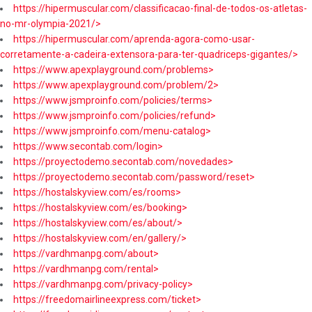
https://hipermuscular.com/classificacao-final-de-todos-os-atletas-
no-mr-olympia-2021/>
https://hipermuscular.com/aprenda-agora-como-usar-
corretamente-a-cadeira-extensora-para-ter-quadriceps-gigantes/>
https://www.apexplayground.com/problems>
https://www.apexplayground.com/problem/2>
https://www.jsmproinfo.com/policies/terms>
https://www.jsmproinfo.com/policies/refund>
https://www.jsmproinfo.com/menu-catalog>
https://www.secontab.com/login>
https://proyectodemo.secontab.com/novedades>
https://proyectodemo.secontab.com/password/reset>
https://hostalskyview.com/es/rooms>
https://hostalskyview.com/es/booking>
https://hostalskyview.com/es/about/>
https://hostalskyview.com/en/gallery/>
https://vardhmanpg.com/about>
https://vardhmanpg.com/rental>
https://vardhmanpg.com/privacy-policy>
https://freedomairlineexpress.com/ticket>