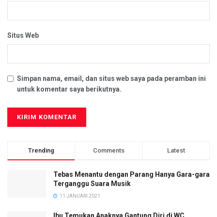
Informasi Publik Anton Pradjasto dan Yosep Adi Prasetyo.
Kegiatan Presentasi Uji Publik Keterbukaan Informasi
Badan Publik Tahun 2023 diikuti Kementerian/Lembaga,
Situs Web
Instansi Vertikal, BUMN dan Badan Publik lainnya.
Sementara untuk Pemerintah Provinsi diikuti oleh
26 provinsi yang lolos dan masuk pada tahap presentasi
Simpan nama, email, dan situs web saya pada peramban ini
akhir. Provinsi Kalimantan Tengah sampai pada tahapan ini
untuk komentar saya berikutnya.
berada pada posisi 5 nasional. (
red/mmc
)
Trending
Comments
Latest
Tebas Menantu dengan Parang Hanya Gara-gara
Terganggu Suara Musik
11 JANUARI 2021
Ibu Temukan Anaknya Gantung Diri di WC