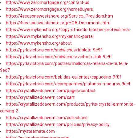
https://www.zeromortgage.org/contact-us
https://www.zeromortgage.org/homebuyers
https://4seasonswestshore.org/Service_Providers.htm
https://4seasonswestshore.org/HOA-Documents.htm
https://www.mykensho.org/copy-of-icedc-teacher-professional-
https://www.mykensho.org/mykensho-portal
https://www.mykensho.org/about
https://pyrlavictoria.com/sndwiches/tripleta-9e9f
https://pyrlavictoria.com/sndwiches/victoria-club-9e9f
https://pyrlavictoria.com/postres/mallorcas-rellena-de-nutella-
9ed7
https://pyrlavictoria.com/bebidas-calientes/capuccino-9f0f
https://pyrlavictoria.com/acompaantes/platanos-maduros-9ecf
https://crystallizedcavern.com/pages/contact
https://crystallizedcavern.com/cart
https://crystallizedcavern.com/products/pyrite-crystal-ammonite-
carving-2
https://crystallizedcavern.com/collections
https://crystallizedcavern.com/policies/privacy-policy
https://mysteamate.com