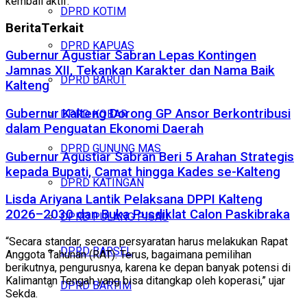
kembali aktif.
DPRD KOTIM
Berita
Terkait
DPRD KAPUAS
Gubernur Agustiar Sabran Lepas Kontingen
Jamnas XII, Tekankan Karakter dan Nama Baik
DPRD BARUT
Kalteng
Gubernur Kalteng Dorong GP Ansor Berkontribusi
DPRD KOBAR
dalam Penguatan Ekonomi Daerah
DPRD GUNUNG MAS
Gubernur Agustiar Sabran Beri 5 Arahan Strategis
kepada Bupati, Camat hingga Kades se-Kalteng
DPRD KATINGAN
Lisda Ariyana Lantik Pelaksana DPPI Kalteng
2026–2030 dan Buka Pusdiklat Calon Paskibraka
DPRD PULANG PISAU
“Secara standar, secara persyaratan harus melakukan Rapat
DPRD BARSEL
Anggota Tahunan (RAT). Terus, bagaimana pemilihan
berikutnya, pengurusnya, karena ke depan banyak potensi di
Kalimantan Tengah yang bisa ditangkap oleh koperasi,” ujar
DPRD BARTIM
Sekda.