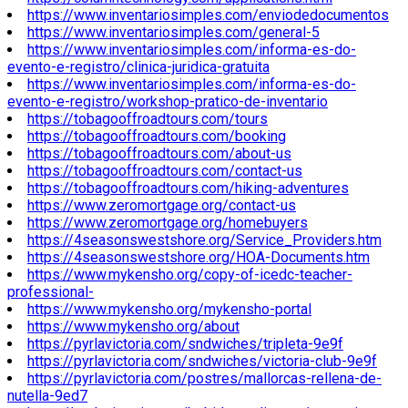
https://www.inventariosimples.com/enviodedocumentos
https://www.inventariosimples.com/general-5
https://www.inventariosimples.com/informa-es-do-
evento-e-registro/clinica-juridica-gratuita
https://www.inventariosimples.com/informa-es-do-
evento-e-registro/workshop-pratico-de-inventario
https://tobagooffroadtours.com/tours
https://tobagooffroadtours.com/booking
https://tobagooffroadtours.com/about-us
https://tobagooffroadtours.com/contact-us
https://tobagooffroadtours.com/hiking-adventures
https://www.zeromortgage.org/contact-us
https://www.zeromortgage.org/homebuyers
https://4seasonswestshore.org/Service_Providers.htm
https://4seasonswestshore.org/HOA-Documents.htm
https://www.mykensho.org/copy-of-icedc-teacher-
professional-
https://www.mykensho.org/mykensho-portal
https://www.mykensho.org/about
https://pyrlavictoria.com/sndwiches/tripleta-9e9f
https://pyrlavictoria.com/sndwiches/victoria-club-9e9f
https://pyrlavictoria.com/postres/mallorcas-rellena-de-
nutella-9ed7