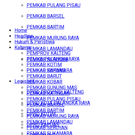
PEMKAB PULANG PISAU
PEMKAB BARSEL
PEMKAB BARTIM
Home
Headline
PEMKAB MURUNG RAYA
Hukum & Peristiwa
Kalteng
PEMKAB LAMANDAU
PEMPROV KALTENG
PEMKO PALANGKARAYA
PEMKAB SERUYAN
PEMKAB KOTIM
PEMKAB SUKAMARA
PEMKAB KAPUAS
PEMKAB BARUT
Legislatif
PEMKAB KOBAR
PEMKAB GUNUNG MAS
DPRD PROVINSI KALTENG
PEMKAB KATINGAN
PEMKAB PULANG PISAU
DPRD KOTA PALANGKA RAYA
PEMKAB BARSEL
PEMKAB BARTIM
DPRD KOTIM
PEMKAB MURUNG RAYA
PEMKAB LAMANDAU
DPRD KAPUAS
PEMKAB SERUYAN
PEMKAB SUKAMARA