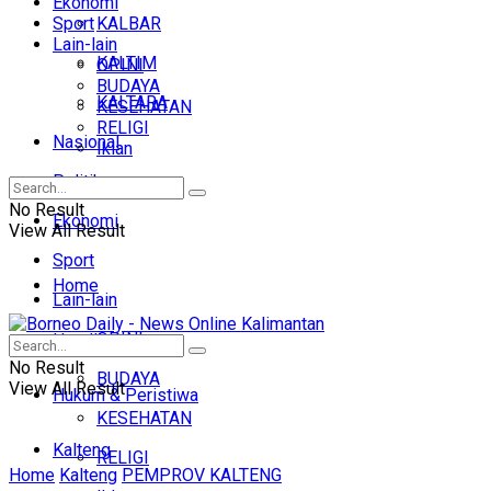
Ekonomi
Sport
KALBAR
Lain-lain
KALTIM
OPINI
BUDAYA
KALTARA
KESEHATAN
RELIGI
Nasional
Iklan
Politik
No Result
Ekonomi
View All Result
Sport
Home
Lain-lain
OPINI
Headline
No Result
BUDAYA
View All Result
Hukum & Peristiwa
KESEHATAN
Kalteng
RELIGI
Home
Kalteng
PEMPROV KALTENG