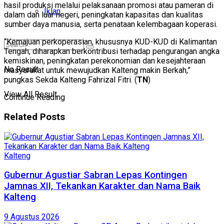
hasil produksi melalui pelaksanaan promosi atau pameran di
Iklan
dalam dan luar negeri, peningkatan kapasitas dan kualitas
sumber daya manusia, serta penataan kelembagaan koperasi.
“Kemajuan perkoperasian, khususnya KUD-KUD di Kalimantan
Tengah, diharapkan berkontribusi terhadap pengurangan angka
kemiskinan, peningkatan perekonomian dan kesejahteraan
No Result
masyarakat untuk mewujudkan Kalteng makin Berkah,”
pungkas Sekda Kalteng Fahrizal Fitri. (
TN
)
View All Result
Continue Reading
Related
Posts
Kalteng
Gubernur Agustiar Sabran Lepas Kontingen
Jamnas XII, Tekankan Karakter dan Nama Baik
Kalteng
9 Agustus 2026