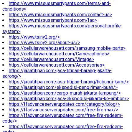
https://www.missussmartypants.com/terms-and-
conditions>
https://www.missussmartypants.com/contact-us>
https://www.missussmartypants.com/faq>
https://www.missussmartypants.com/personal-profile-
system>
https://www.tsiny2.org/>
https://www.tsiny2.org/about-us/>
https://cellularwarehousett.com/samsung-moblie-parts>
https://cellularwarehousett.com/Cameraphones>
https://cellularwarehousett.com/Vintage>
https://cellularwarehousett.com/Accessories>
https://jasatitipan.com/jasa-titipan-barang-jakarta-
sorong/>
https://jasatitipan.com/jasa-titipan-barang/hubungi-kami/>
https://jasatitipan.com/ekspedisi-pengiriman-buah/>
https://jasatitipan.com/cargo-murah-jakarta-lampung/>
https://jasatitipan.com/jasa-ekspedisi-jakarta-ke-ambon/>
https://ffadvanceserverupdates.com/category/blog/>
https://ffadvanceserverupdates.com/free-fire-max/>
https://ffadvanceserverupdates.com/free-fire-redeem-
code/>
https://ffadvanceserverupdates.com/free-fire-redeem-