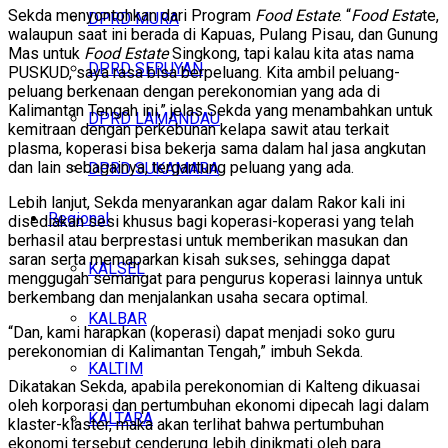
Sekda menyontohkan dari Program
Food Estate
. “
Food Esta
te,
DPRD MURA
walaupun saat ini berada di Kapuas, Pulang Pisau, dan Gunung
Mas untuk
Food Estate
Singkong, tapi kalau kita atas nama
DPRD SERUYAN
PUSKUD, saya rasa bisa berpeluang. Kita ambil peluang-
peluang berkenaan dengan perekonomian yang ada di
Kalimantan Tengah ini,” jelas Sekda yang menambahkan untuk
DPRD LAMANDAU
kemitraan dengan perkebunan kelapa sawit atau terkait
plasma, koperasi bisa bekerja sama dalam hal jasa angkutan
dan lain sebagainya, tergantung peluang yang ada.
DPRD SUKAMARA
Lebih lanjut, Sekda menyarankan agar dalam Rakor kali ini
Regional
disediakan sesi khusus bagi koperasi-koperasi yang telah
berhasil atau berprestasi untuk memberikan masukan dan
saran serta memaparkan kisah sukses, sehingga dapat
KALSEL
menggugah semangat para pengurus koperasi lainnya untuk
berkembang dan menjalankan usaha secara optimal.
KALBAR
“Dan, kami harapkan (koperasi) dapat menjadi soko guru
perekonomian di Kalimantan Tengah,” imbuh Sekda.
KALTIM
Dikatakan Sekda, apabila perekonomian di Kalteng dikuasai
oleh korporasi dan pertumbuhan ekonomi dipecah lagi dalam
KALTARA
klaster-klaster, maka akan terlihat bahwa pertumbuhan
ekonomi tersebut cenderung lebih dinikmati oleh para