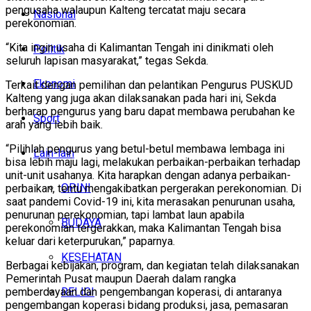
pengusaha walaupun Kalteng tercatat maju secara
Nasional
perekonomian.
“Kita ingin usaha di Kalimantan Tengah ini dinikmati oleh
Politik
seluruh lapisan masyarakat,” tegas Sekda.
Ekonomi
Terkait dengan pemilihan dan pelantikan Pengurus PUSKUD
Kalteng yang juga akan dilaksanakan pada hari ini, Sekda
berharap pengurus yang baru dapat membawa perubahan ke
Sport
arah yang lebih baik.
“Pilihlah pengurus yang betul-betul membawa lembaga ini
Lain-lain
bisa lebih maju lagi, melakukan perbaikan-perbaikan terhadap
unit-unit usahanya. Kita harapkan dengan adanya perbaikan-
OPINI
perbaikan, tentu mengakibatkan pergerakan perekonomian. Di
saat pandemi Covid-19 ini, kita merasakan penurunan usaha,
penurunan perekonomian, tapi lambat laun apabila
BUDAYA
perekonomian tergerakkan, maka Kalimantan Tengah bisa
keluar dari keterpurukan,” paparnya.
KESEHATAN
Berbagai kebijakan, program, dan kegiatan telah dilaksanakan
Pemerintah Pusat maupun Daerah dalam rangka
RELIGI
pemberdayaan dan pengembangan koperasi, di antaranya
pengembangan koperasi bidang produksi, jasa, pemasaran