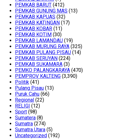
PEMKAB BARUT
(412)
PEMKAB GUNUNG MAS
(13)
PEMKAB KAPUAS
(32)
PEMKAB KATINGAN
(17)
PEMKAB KOBAR
(11)
PEMKAB KOTIM
(30)
PEMKAB LAMANDAU
(19)
PEMKAB MURUNG RAYA
(325)
PEMKAB PULANG PISAU
(14)
PEMKAB SERUYAN
(224)
PEMKAB SUKAMARA
(3)
PEMKO PALANGKARAYA
(470)
PEMPROV KALTENG
(3,390)
Politik
(41)
Pulang Pisau
(13)
Puruk Cahu
(66)
Regional
(22)
RELIGI
(12)
Sport
(98)
Sumatera
(8)
Sumatra
(274)
Sumatra Utara
(5)
Uncategorized
(192)