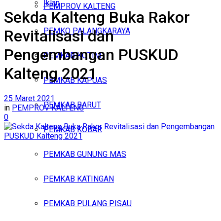
Iklan
PEMPROV KALTENG
Sekda Kalteng Buka Rakor
Senin, Agustus 10, 2026
PEMKO PALANGKARAYA
Revitalisasi dan
Pengembangan PUSKUD
PEMKAB KOTIM
Kalteng 2021
PEMKAB KAPUAS
25 Maret 2021
PEMKAB BARUT
in
PEMPROV KALTENG
0
PEMKAB KOBAR
PEMKAB GUNUNG MAS
PEMKAB KATINGAN
PEMKAB PULANG PISAU