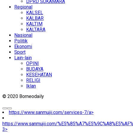
DPRD SUKAMARA
Regional
KALSEL
KALBAR
KALTIM
KALTARA
Nasional
Politik
Ekonomi
Sport
Lain-lain
OPINI
BUDAYA
KESEHATAN
RELIGI
Iklan
© 2020 Borneodaily
https://www.sanmujii.com/services-7/a>
https://www.sanmujii.com/%E5%85%A7%E5%9C%A8%E5%A
3>