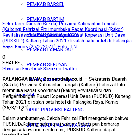
PEMKAB BARSEL
PEMKAB BARTIM
Sekretaris Daerah (Sekda) Provinsi Kalimantan Tengah
(Kalteng) Fahrizal Fitri membuka Rapat Koordinasi (Rakor)
PEMKAB MURUNG RAYA
Revitalisasi dan Pengembangan Pusat Koperasi Unit Desa
(PUSKUD) Kalteng Tahun 2021 di salah satu hotel di Palangka
Raya, Kamis (25/3/2021). Foto : TN
PEMKAB LAMANDAU
0
SHARES
PEMKAB SERUYAN
Share on Facebook
Share on Twitter
PALANGKA RAYA, Borneodaily.co.id
– Sekretaris Daerah
PEMKAB SUKAMARA
(Sekda) Provinsi Kalimantan Tengah (Kalteng) Fahrizal Fitri
membuka Rapat Koordinasi (Rakor) Revitalisasi dan
Legislatif
Pengembangan Pusat Koperasi Unit Desa (PUSKUD) Kalteng
Tahun 2021 di salah satu hotel di Palangka Raya, Kamis
(25/3/2021).
DPRD PROVINSI KALTENG
Dalam sambutannya, Sekda Fahrizal Fitri mengatakan bahwa
PUSKUD Kalteng selama ini vakum. Sekda pun berharap
DPRD KOTA PALANGKA RAYA
dengan adanya momentum ini, PUSKUD Kalteng dapat