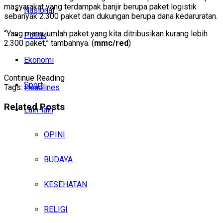
masyarakat yang terdampak banjir berupa paket logistik
Nasional
sebanyak 2.300 paket dan dukungan berupa dana kedaruratan.
“Yang mana jumlah paket yang kita ditribusikan kurang lebih
Politik
2.300 paket,” tambahnya. (
mmc/red
)
Ekonomi
Continue Reading
Sport
Tags:
Headlines
Related
Posts
Lain-lain
OPINI
BUDAYA
KESEHATAN
RELIGI