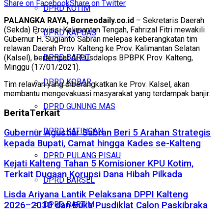
Share on Facebook
Share on Twitter
DPRD KOTIM
PALANGKA RAYA, Borneodaily.co.id
– Sekretaris Daerah
(Sekda) Provinsi Kalimantan Tengah, Fahrizal Fitri mewakili
DPRD KAPUAS
Gubernur H. Sugianto Sabran melepas keberangkatan tim
relawan Daerah Prov. Kalteng ke Prov. Kalimantan Selatan
DPRD BARUT
(Kalsel), bertempat di Pusdalops BPBPK Prov. Kalteng,
Minggu (17/01/2021).
DPRD KOBAR
Tim relawan yang diberangkatkan ke Prov. Kalsel, akan
membantu mengevakuasi masyarakat yang terdampak banjir.
DPRD GUNUNG MAS
Berita
Terkait
DPRD KATINGAN
Gubernur Agustiar Sabran Beri 5 Arahan Strategis
kepada Bupati, Camat hingga Kades se-Kalteng
DPRD PULANG PISAU
Kejati Kalteng Tahan 5 Komisioner KPU Kotim,
Terkait Dugaan Korupsi Dana Hibah Pilkada
DPRD BARSEL
Lisda Ariyana Lantik Pelaksana DPPI Kalteng
2026–2030 dan Buka Pusdiklat Calon Paskibraka
DPRD BARTIM