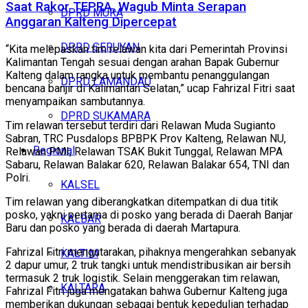
Saat Rakor TEPRA, Wagub Minta Serapan
DPRD MURA
Anggaran Kalteng Dipercepat
DPRD SERUYAN
“Kita melepaskan tim relawan kita dari Pemerintah Provinsi
Kalimantan Tengah sesuai dengan arahan Bapak Gubernur
Kalteng dalam rangka untuk membantu penanggulangan
DPRD LAMANDAU
bencana banjir di Kalimantan Selatan,” ucap Fahrizal Fitri saat
menyampaikan sambutannya.
DPRD SUKAMARA
Tim relawan tersebut terdiri dari Relawan Muda Sugianto
Sabran, TRC Pusdalops BPBPK Prov Kalteng, Relawan NU,
Regional
Relawan PMI, Relawan TSAK Bukit Tunggal, Relawan MPA
Sabaru, Relawan Balakar 620, Relawan Balakar 654, TNI dan
Polri.
KALSEL
Tim relawan yang diberangkatkan ditempatkan di dua titik
posko, yakni pertama di posko yang berada di Daerah Banjar
KALBAR
Baru dan posko yang berada di daerah Martapura.
Fahrizal Fitri mengutarakan, pihaknya mengerahkan sebanyak
KALTIM
2 dapur umur, 2 truk tangki untuk mendistribusikan air bersih
termasuk 2 truk logistik. Selain menggerakan tim relawan,
KALTARA
Fahrizal Fitri juga mengatakan bahwa Gubernur Kalteng juga
memberikan dukungan sebagai bentuk kepedulian terhadap