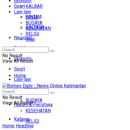
Ekonomi
Sport
KALBAR
Lain-lain
KALTIM
OPINI
BUDAYA
KALTARA
KESEHATAN
RELIGI
Nasional
Iklan
Politik
No Result
Ekonomi
View All Result
Sport
Home
Lain-lain
OPINI
Headline
No Result
BUDAYA
View All Result
Hukum & Peristiwa
KESEHATAN
Kalteng
RELIGI
Home
Headline