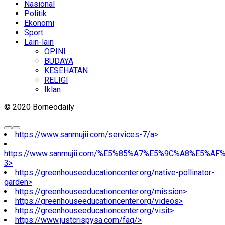
Nasional
Politik
Ekonomi
Sport
Lain-lain
OPINI
BUDAYA
KESEHATAN
RELIGI
Iklan
© 2020 Borneodaily
https://www.sanmujii.com/services-7/a>
https://www.sanmujii.com/%E5%85%A7%E5%9C%A8%E5%A
3>
https://greenhouseeducationcenter.org/native-pollinator-
garden>
https://greenhouseeducationcenter.org/mission>
https://greenhouseeducationcenter.org/videos>
https://greenhouseeducationcenter.org/visit>
https://www.justcrispysa.com/faq/>