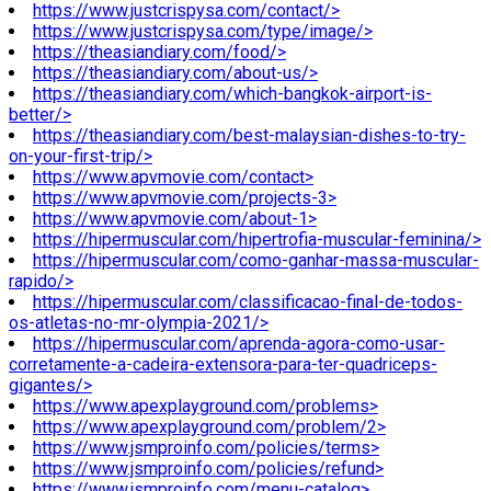
https://www.justcrispysa.com/contact/>
https://www.justcrispysa.com/type/image/>
https://theasiandiary.com/food/>
https://theasiandiary.com/about-us/>
https://theasiandiary.com/which-bangkok-airport-is-
better/>
https://theasiandiary.com/best-malaysian-dishes-to-try-
on-your-first-trip/>
https://www.apvmovie.com/contact>
https://www.apvmovie.com/projects-3>
https://www.apvmovie.com/about-1>
https://hipermuscular.com/hipertrofia-muscular-feminina/>
https://hipermuscular.com/como-ganhar-massa-muscular-
rapido/>
https://hipermuscular.com/classificacao-final-de-todos-
os-atletas-no-mr-olympia-2021/>
https://hipermuscular.com/aprenda-agora-como-usar-
corretamente-a-cadeira-extensora-para-ter-quadriceps-
gigantes/>
https://www.apexplayground.com/problems>
https://www.apexplayground.com/problem/2>
https://www.jsmproinfo.com/policies/terms>
https://www.jsmproinfo.com/policies/refund>
https://www.jsmproinfo.com/menu-catalog>