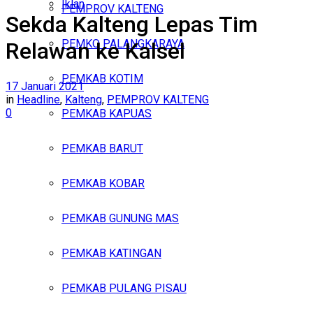
Iklan
PEMPROV KALTENG
Sekda Kalteng Lepas Tim
Minggu, Agustus 9, 2026
PEMKO PALANGKARAYA
Relawan ke Kalsel
PEMKAB KOTIM
17 Januari 2021
in
Headline
,
Kalteng
,
PEMPROV KALTENG
0
PEMKAB KAPUAS
PEMKAB BARUT
PEMKAB KOBAR
PEMKAB GUNUNG MAS
PEMKAB KATINGAN
PEMKAB PULANG PISAU