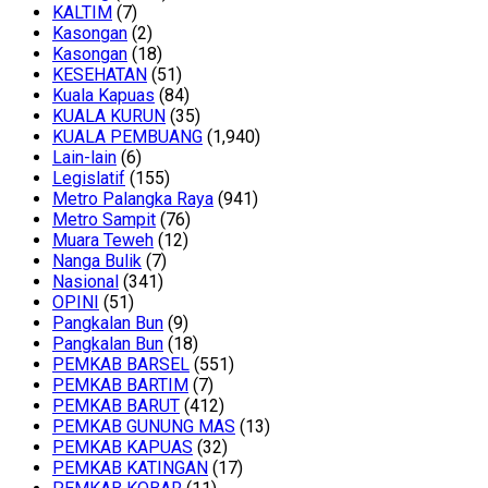
KALTIM
(7)
Kasongan
(2)
Kasongan
(18)
KESEHATAN
(51)
Kuala Kapuas
(84)
KUALA KURUN
(35)
KUALA PEMBUANG
(1,940)
Lain-lain
(6)
Legislatif
(155)
Metro Palangka Raya
(941)
Metro Sampit
(76)
Muara Teweh
(12)
Nanga Bulik
(7)
Nasional
(341)
OPINI
(51)
Pangkalan Bun
(9)
Pangkalan Bun
(18)
PEMKAB BARSEL
(551)
PEMKAB BARTIM
(7)
PEMKAB BARUT
(412)
PEMKAB GUNUNG MAS
(13)
PEMKAB KAPUAS
(32)
PEMKAB KATINGAN
(17)