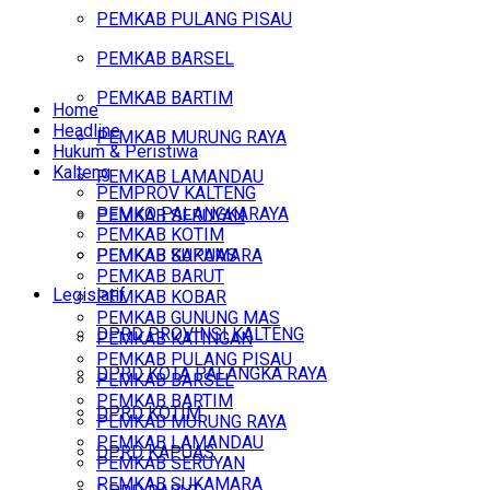
PEMKAB PULANG PISAU
PEMKAB BARSEL
PEMKAB BARTIM
Home
Headline
PEMKAB MURUNG RAYA
Hukum & Peristiwa
Kalteng
PEMKAB LAMANDAU
PEMPROV KALTENG
PEMKO PALANGKARAYA
PEMKAB SERUYAN
PEMKAB KOTIM
PEMKAB SUKAMARA
PEMKAB KAPUAS
PEMKAB BARUT
Legislatif
PEMKAB KOBAR
PEMKAB GUNUNG MAS
DPRD PROVINSI KALTENG
PEMKAB KATINGAN
PEMKAB PULANG PISAU
DPRD KOTA PALANGKA RAYA
PEMKAB BARSEL
PEMKAB BARTIM
DPRD KOTIM
PEMKAB MURUNG RAYA
PEMKAB LAMANDAU
DPRD KAPUAS
PEMKAB SERUYAN
PEMKAB SUKAMARA