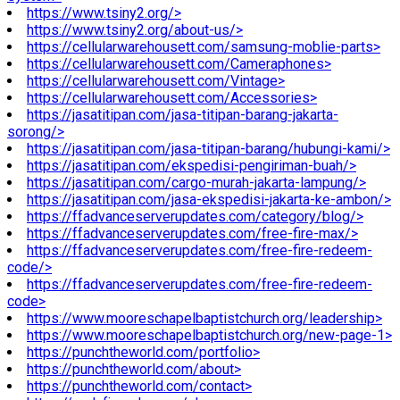
https://www.tsiny2.org/>
https://www.tsiny2.org/about-us/>
https://cellularwarehousett.com/samsung-moblie-parts>
https://cellularwarehousett.com/Cameraphones>
https://cellularwarehousett.com/Vintage>
https://cellularwarehousett.com/Accessories>
https://jasatitipan.com/jasa-titipan-barang-jakarta-
sorong/>
https://jasatitipan.com/jasa-titipan-barang/hubungi-kami/>
https://jasatitipan.com/ekspedisi-pengiriman-buah/>
https://jasatitipan.com/cargo-murah-jakarta-lampung/>
https://jasatitipan.com/jasa-ekspedisi-jakarta-ke-ambon/>
https://ffadvanceserverupdates.com/category/blog/>
https://ffadvanceserverupdates.com/free-fire-max/>
https://ffadvanceserverupdates.com/free-fire-redeem-
code/>
https://ffadvanceserverupdates.com/free-fire-redeem-
code>
https://www.mooreschapelbaptistchurch.org/leadership>
https://www.mooreschapelbaptistchurch.org/new-page-1>
https://punchtheworld.com/portfolio>
https://punchtheworld.com/about>
https://punchtheworld.com/contact>