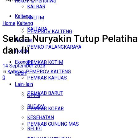
Hukum & Peristiwa
KALBAR
Kalteng
KALTIM
Home
Kalteng
KALTARA
PEMPROV KALTENG
Sekda Nuryakin Tutup Pelatiha
Nasional
PEMKO PALANGKARAYA
dan III
Politik
Ekonomi
PEMKAB KOTIM
14 September 2023
in
Kalteng
,
PEMPROV KALTENG
Sport
0
PEMKAB KAPUAS
Lain-lain
PEMKAB BARUT
OPINI
BUDAYA
PEMKAB KOBAR
KESEHATAN
PEMKAB GUNUNG MAS
RELIGI