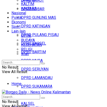
DPRD BARUT
KALTIM
KALTARA
DPRD KOBAR
Nasional
Politik
DPRD GUNUNG MAS
Ekonomi
DPRD KATINGAN
Sport
Lain-lain
DPRD PULANG PISAU
OPINI
BUDAYA
DPRD BARSEL
KESEHATAN
RELIGI
DPRD BARTIM
Iklan
DPRD MURA
No Result
DPRD SERUYAN
View All Result
DPRD LAMANDAU
Home
DPRD SUKAMARA
Regional
Headline
No Result
KALSEL
View All Result