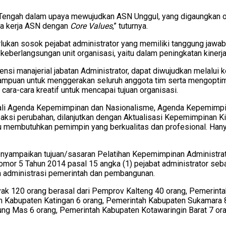
an Tengah dalam upaya mewujudkan ASN Unggul, yang digaungkan
aya kerja ASN dengan
Core Values
,” tuturnya.
perlukan sosok pejabat administrator yang memiliki tanggung ja
eberlangsungan unit organisasi, yaitu dalam peningkatan kinerja 
 manajerial jabatan Administrator, dapat diwujudkan melalui ke
emampuan untuk menggerakan seluruh anggota tim serta mengoptim
a-cara kreatif untuk mencapai tujuan organisasi.
bekali Agenda Kepemimpinan dan Nasionalisme, Agenda Kepemimpi
 aksi perubahan, dilanjutkan dengan Aktualisasi Kepemimpinan K
 itu membutuhkan pemimpin yang berkualitas dan profesional. Ha
nyampaikan tujuan/sasaran Pelatihan Kepemimpinan Administrat
or 5 Tahun 2014 pasal 15 angka (1) pejabat administrator seb
a administrasi pemerintah dan pembangunan.
k 120 orang berasal dari Pemprov Kalteng 40 orang, Pemerinta
h Kabupaten Katingan 6 orang, Pemerintah Kabupaten Sukamara 
ung Mas 6 orang, Pemerintah Kabupaten Kotawaringin Barat 7 or