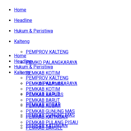
Home
Headline
Hukum & Peristiwa
Kalteng
PEMPROV KALTENG
Home
Headline
PEMKO PALANGKARAYA
Hukum & Peristiwa
Kalteng
PEMKAB KOTIM
PEMPROV KALTENG
PEMKAB KAPUAS
PEMKO PALANGKARAYA
PEMKAB KOTIM
PEMKAB BARUT
PEMKAB KAPUAS
PEMKAB BARUT
PEMKAB KOBAR
PEMKAB KOBAR
PEMKAB GUNUNG MAS
PEMKAB GUNUNG MAS
PEMKAB KATINGAN
PEMKAB PULANG PISAU
PEMKAB KATINGAN
PEMKAB BARSEL