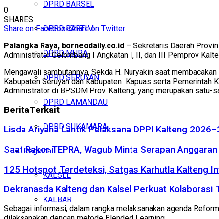
DPRD BARSEL
0
SHARES
Share on Facebook
Share on Twitter
DPRD BARTIM
Palangka Raya, borneodaily.co.id
– Sekretaris Daerah Provin
DPRD MURA
Administrator Gelombang I Angkatan I, II, dan III Pemprov K
Mengawali sambutannya, Sekda H. Nuryakin saat membacakan s
DPRD SERUYAN
Kabupaten Seruyan dan Kabupaten Kapuas serta Pemerintah K
Administrator di BPSDM Prov. Kalteng, yang merupakan satu-sa
DPRD LAMANDAU
Berita
Terkait
DPRD SUKAMARA
Lisda Ariyana Lantik Pelaksana DPPI Kalteng 2026–
Saat Rakor TEPRA, Wagub Minta Serapan Anggaran 
Regional
125 Hotspot Terdeteksi, Satgas Karhutla Kalteng In
KALSEL
Dekranasda Kalteng dan Kalsel Perkuat Kolaborasi
KALBAR
Sebagai informasi, dalam rangka melaksanakan agenda Reformas
dilaksanakan dengan metode Blended Learning.