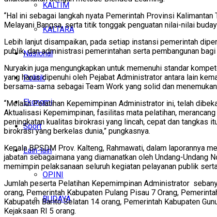
KALTIM
“Hal ini sebagai langkah nyata Pemerintah Provinsi Kalimant
Melayani Bangsa, serta titik tonggak penguatan nilai-nilai bud
KALTARA
Lebih lanjut disampaikan, pada setiap instansi pemerintah di
publik, dan administrasi pemerintahan serta pembangunan bagi k
Nasional
Nuryakin juga mengungkapkan untuk memenuhi standar kompetensi
yang harus dipenuhi oleh Pejabat Administrator antara lain k
Politik
bersama-sama sebagai Team Work yang solid dan menemukan car
Ekonomi
“Melalui Pelatihan Kepemimpinan Administrator ini, telah di
Aktualisasi Kepemimpinan, fasilitas mata pelatihan, merancang
peningkatan kualitas birokrasi yang lincah, cepat dan tangkas
Sport
birokrasi yang berkelas dunia,” pungkasnya.
Kepala BPSDM Prov. Kalteng, Rahmawati, dalam laporannya me
Lain-lain
jabatan sebagaimana yang diamanatkan oleh Undang-Undang Nom
memimpin pelaksanaan seluruh kegiatan pelayanan publik sert
OPINI
Jumlah peserta Pelatihan Kepemimpinan Administrator sebanya
orang, Pemerintah Kabupaten Pulang Pisau 7 Orang, Pemerinta
BUDAYA
Kabupaten Barito Selatan 14 orang, Pemerintah Kabupaten Gun
Kejaksaan RI 5 orang.