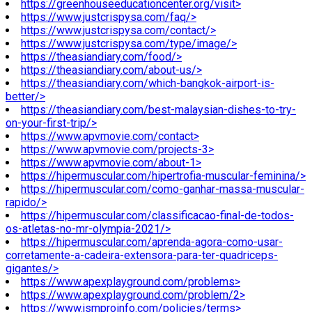
https://greenhouseeducationcenter.org/visit>
https://www.justcrispysa.com/faq/>
https://www.justcrispysa.com/contact/>
https://www.justcrispysa.com/type/image/>
https://theasiandiary.com/food/>
https://theasiandiary.com/about-us/>
https://theasiandiary.com/which-bangkok-airport-is-
better/>
https://theasiandiary.com/best-malaysian-dishes-to-try-
on-your-first-trip/>
https://www.apvmovie.com/contact>
https://www.apvmovie.com/projects-3>
https://www.apvmovie.com/about-1>
https://hipermuscular.com/hipertrofia-muscular-feminina/>
https://hipermuscular.com/como-ganhar-massa-muscular-
rapido/>
https://hipermuscular.com/classificacao-final-de-todos-
os-atletas-no-mr-olympia-2021/>
https://hipermuscular.com/aprenda-agora-como-usar-
corretamente-a-cadeira-extensora-para-ter-quadriceps-
gigantes/>
https://www.apexplayground.com/problems>
https://www.apexplayground.com/problem/2>
https://www.jsmproinfo.com/policies/terms>