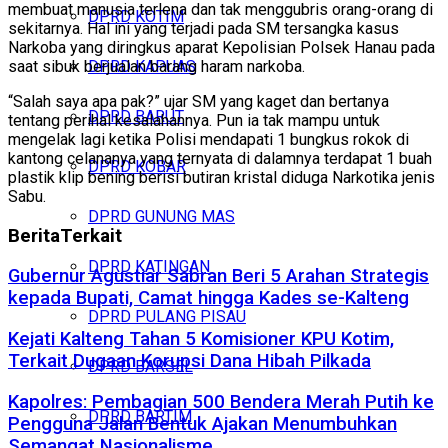
membuat manusia terlena dan tak menggubris orang-orang di
DPRD KOTIM
sekitarnya. Hal ini yang terjadi pada SM tersangka kasus
Narkoba yang diringkus aparat Kepolisian Polsek Hanau pada
saat sibuk berjualan barang haram narkoba.
DPRD KAPUAS
“Salah saya apa pak?” ujar SM yang kaget dan bertanya
DPRD BARUT
tentang perihal kesalahannya. Pun ia tak mampu untuk
mengelak lagi ketika Polisi mendapati 1 bungkus rokok di
kantong celananya yang ternyata di dalamnya terdapat 1 buah
DPRD KOBAR
plastik klip bening berisi butiran kristal diduga Narkotika jenis
Sabu.
DPRD GUNUNG MAS
Berita
Terkait
DPRD KATINGAN
Gubernur Agustiar Sabran Beri 5 Arahan Strategis
kepada Bupati, Camat hingga Kades se-Kalteng
DPRD PULANG PISAU
Kejati Kalteng Tahan 5 Komisioner KPU Kotim,
Terkait Dugaan Korupsi Dana Hibah Pilkada
DPRD BARSEL
Kapolres: Pembagian 500 Bendera Merah Putih ke
DPRD BARTIM
Pengguna Jalan Bentuk Ajakan Menumbuhkan
Semangat Nasionalisme