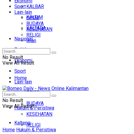
Ekonomi
Sport
KALBAR
Lain-lain
KALTIM
OPINI
BUDAYA
KALTARA
KESEHATAN
RELIGI
Nasional
Iklan
Politik
No Result
Ekonomi
View All Result
Sport
Home
Lain-lain
OPINI
Headline
No Result
BUDAYA
View All Result
Hukum & Peristiwa
KESEHATAN
Kalteng
RELIGI
Home
Hukum & Peristiwa