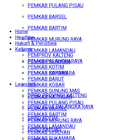
PEMKAB PULANG PISAU
PEMKAB BARSEL
PEMKAB BARTIM
Home
Headline
PEMKAB MURUNG RAYA
Hukum & Peristiwa
Kalteng
PEMKAB LAMANDAU
PEMPROV KALTENG
PEMKO PALANGKARAYA
PEMKAB SERUYAN
PEMKAB KOTIM
PEMKAB SUKAMARA
PEMKAB KAPUAS
PEMKAB BARUT
Legislatif
PEMKAB KOBAR
PEMKAB GUNUNG MAS
DPRD PROVINSI KALTENG
PEMKAB KATINGAN
PEMKAB PULANG PISAU
DPRD KOTA PALANGKA RAYA
PEMKAB BARSEL
PEMKAB BARTIM
DPRD KOTIM
PEMKAB MURUNG RAYA
PEMKAB LAMANDAU
DPRD KAPUAS
PEMKAB SERUYAN
PEMKAB SUKAMARA