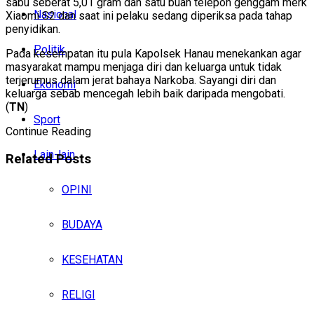
sabu seberat 5,01 gram dan satu buah telepon genggam merk
Nasional
Xiaomi S2 dan saat ini pelaku sedang diperiksa pada tahap
penyidikan.
Politik
Pada kesempatan itu pula Kapolsek Hanau menekankan agar
masyarakat mampu menjaga diri dan keluarga untuk tidak
terjerumus dalam jerat bahaya Narkoba. Sayangi diri dan
Ekonomi
keluarga sebab mencegah lebih baik daripada mengobati.
(
TN
)
Sport
Continue Reading
Lain-lain
Related
Posts
OPINI
BUDAYA
KESEHATAN
RELIGI