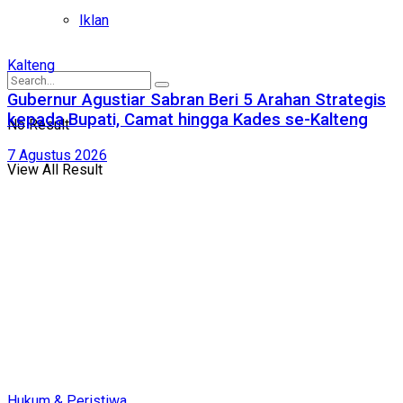
Iklan
Kalteng
Gubernur Agustiar Sabran Beri 5 Arahan Strategis
kepada Bupati, Camat hingga Kades se-Kalteng
No Result
7 Agustus 2026
View All Result
Hukum & Peristiwa