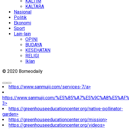
KALTIM
KALTARA
Nasional
Politik
Ekonomi
Sport
Lain-lain
OPINI
BUDAYA
KESEHATAN
RELIGI
Iklan
© 2020 Borneodaily
https://www.sanmujii.com/services-7/a>
https://www.sanmujii.com/%E5%85%A7%E5%9C%A8%E5%A
3>
https://greenhouseeducationcenter.org/native-pollinator-
garden>
https://greenhouseeducationcenter.org/mission>
https://greenhouseeducationcenter.org/videos>