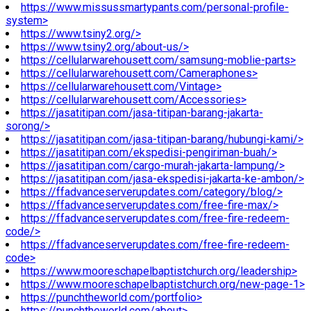
https://www.missussmartypants.com/personal-profile-
system>
https://www.tsiny2.org/>
https://www.tsiny2.org/about-us/>
https://cellularwarehousett.com/samsung-moblie-parts>
https://cellularwarehousett.com/Cameraphones>
https://cellularwarehousett.com/Vintage>
https://cellularwarehousett.com/Accessories>
https://jasatitipan.com/jasa-titipan-barang-jakarta-
sorong/>
https://jasatitipan.com/jasa-titipan-barang/hubungi-kami/>
https://jasatitipan.com/ekspedisi-pengiriman-buah/>
https://jasatitipan.com/cargo-murah-jakarta-lampung/>
https://jasatitipan.com/jasa-ekspedisi-jakarta-ke-ambon/>
https://ffadvanceserverupdates.com/category/blog/>
https://ffadvanceserverupdates.com/free-fire-max/>
https://ffadvanceserverupdates.com/free-fire-redeem-
code/>
https://ffadvanceserverupdates.com/free-fire-redeem-
code>
https://www.mooreschapelbaptistchurch.org/leadership>
https://www.mooreschapelbaptistchurch.org/new-page-1>
https://punchtheworld.com/portfolio>
https://punchtheworld.com/about>