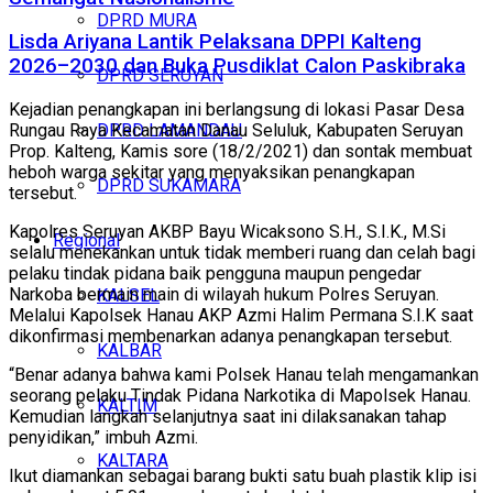
DPRD MURA
Lisda Ariyana Lantik Pelaksana DPPI Kalteng
2026–2030 dan Buka Pusdiklat Calon Paskibraka
DPRD SERUYAN
Kejadian penangkapan ini berlangsung di lokasi Pasar Desa
DPRD LAMANDAU
Rungau Raya Kecamatan Danau Seluluk, Kabupaten Seruyan
Prop. Kalteng, Kamis sore (18/2/2021) dan sontak membuat
heboh warga sekitar yang menyaksikan penangkapan
DPRD SUKAMARA
tersebut.
Kapolres Seruyan AKBP Bayu Wicaksono S.H., S.I.K., M.Si
Regional
selalu menekankan untuk tidak memberi ruang dan celah bagi
pelaku tindak pidana baik pengguna maupun pengedar
Narkoba bermain main di wilayah hukum Polres Seruyan.
KALSEL
Melalui Kapolsek Hanau AKP Azmi Halim Permana S.I.K saat
dikonfirmasi membenarkan adanya penangkapan tersebut.
KALBAR
“Benar adanya bahwa kami Polsek Hanau telah mengamankan
seorang pelaku Tindak Pidana Narkotika di Mapolsek Hanau.
KALTIM
Kemudian langkah selanjutnya saat ini dilaksanakan tahap
penyidikan,” imbuh Azmi.
KALTARA
Ikut diamankan sebagai barang bukti satu buah plastik klip isi