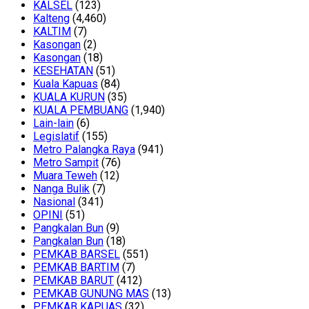
KALSEL
(123)
Kalteng
(4,460)
KALTIM
(7)
Kasongan
(2)
Kasongan
(18)
KESEHATAN
(51)
Kuala Kapuas
(84)
KUALA KURUN
(35)
KUALA PEMBUANG
(1,940)
Lain-lain
(6)
Legislatif
(155)
Metro Palangka Raya
(941)
Metro Sampit
(76)
Muara Teweh
(12)
Nanga Bulik
(7)
Nasional
(341)
OPINI
(51)
Pangkalan Bun
(9)
Pangkalan Bun
(18)
PEMKAB BARSEL
(551)
PEMKAB BARTIM
(7)
PEMKAB BARUT
(412)
PEMKAB GUNUNG MAS
(13)
PEMKAB KAPUAS
(32)