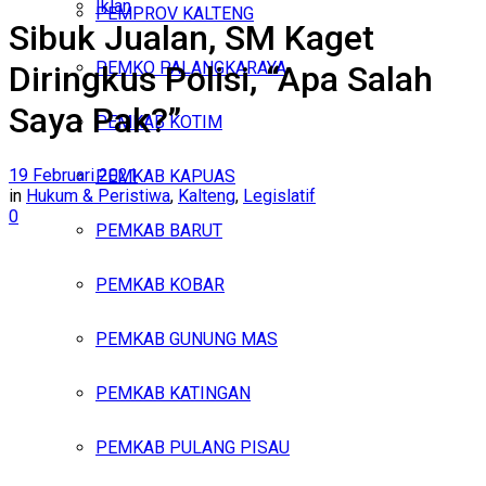
Iklan
PEMPROV KALTENG
Sibuk Jualan, SM Kaget
Minggu, Agustus 9, 2026
PEMKO PALANGKARAYA
Diringkus Polisi, “Apa Salah
Saya Pak?”
PEMKAB KOTIM
19 Februari 2021
PEMKAB KAPUAS
in
Hukum & Peristiwa
,
Kalteng
,
Legislatif
0
PEMKAB BARUT
PEMKAB KOBAR
PEMKAB GUNUNG MAS
PEMKAB KATINGAN
PEMKAB PULANG PISAU