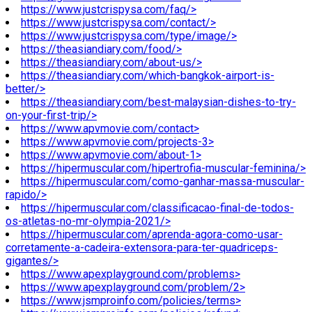
https://www.justcrispysa.com/faq/>
https://www.justcrispysa.com/contact/>
https://www.justcrispysa.com/type/image/>
https://theasiandiary.com/food/>
https://theasiandiary.com/about-us/>
https://theasiandiary.com/which-bangkok-airport-is-
better/>
https://theasiandiary.com/best-malaysian-dishes-to-try-
on-your-first-trip/>
https://www.apvmovie.com/contact>
https://www.apvmovie.com/projects-3>
https://www.apvmovie.com/about-1>
https://hipermuscular.com/hipertrofia-muscular-feminina/>
https://hipermuscular.com/como-ganhar-massa-muscular-
rapido/>
https://hipermuscular.com/classificacao-final-de-todos-
os-atletas-no-mr-olympia-2021/>
https://hipermuscular.com/aprenda-agora-como-usar-
corretamente-a-cadeira-extensora-para-ter-quadriceps-
gigantes/>
https://www.apexplayground.com/problems>
https://www.apexplayground.com/problem/2>
https://www.jsmproinfo.com/policies/terms>