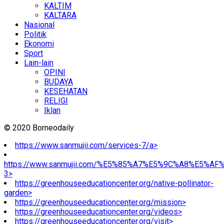
KALTIM
KALTARA
Nasional
Politik
Ekonomi
Sport
Lain-lain
OPINI
BUDAYA
KESEHATAN
RELIGI
Iklan
© 2020 Borneodaily
https://www.sanmujii.com/services-7/a>
https://www.sanmujii.com/%E5%85%A7%E5%9C%A8%E5%A
3>
https://greenhouseeducationcenter.org/native-pollinator-
garden>
https://greenhouseeducationcenter.org/mission>
https://greenhouseeducationcenter.org/videos>
https://greenhouseeducationcenter.org/visit>