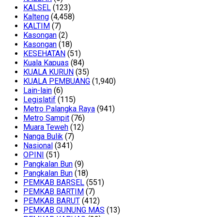
KALSEL
(123)
Kalteng
(4,458)
KALTIM
(7)
Kasongan
(2)
Kasongan
(18)
KESEHATAN
(51)
Kuala Kapuas
(84)
KUALA KURUN
(35)
KUALA PEMBUANG
(1,940)
Lain-lain
(6)
Legislatif
(115)
Metro Palangka Raya
(941)
Metro Sampit
(76)
Muara Teweh
(12)
Nanga Bulik
(7)
Nasional
(341)
OPINI
(51)
Pangkalan Bun
(9)
Pangkalan Bun
(18)
PEMKAB BARSEL
(551)
PEMKAB BARTIM
(7)
PEMKAB BARUT
(412)
PEMKAB GUNUNG MAS
(13)