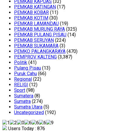
PEMKAB KAPUAS
(32)
PEMKAB KATINGAN
(17)
PEMKAB KOBAR
(11)
PEMKAB KOTIM
(30)
PEMKAB LAMANDAU
(19)
PEMKAB MURUNG RAYA
(325)
PEMKAB PULANG PISAU
(14)
PEMKAB SERUYAN
(224)
PEMKAB SUKAMARA
(3)
PEMKO PALANGKARAYA
(470)
PEMPROV KALTENG
(3,387)
Politik
(41)
Pulang Pisau
(13)
Puruk Cahu
(66)
Regional
(22)
RELIGI
(12)
Sport
(98)
Sumatera
(8)
Sumatra
(274)
Sumatra Utara
(5)
Uncategorized
(192)
Users Today : 876