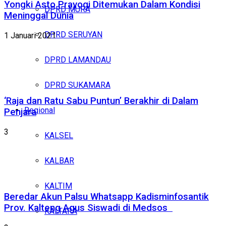
Yongki Asto Prayogi Ditemukan Dalam Kondisi
DPRD MURA
Meninggal Dunia
DPRD SERUYAN
1 Januari 2021
DPRD LAMANDAU
DPRD SUKAMARA
‘Raja dan Ratu Sabu Puntun’ Berakhir di Dalam
Regional
Penjara
3
KALSEL
KALBAR
KALTIM
Beredar Akun Palsu Whatsapp Kadisminfosantik
Prov. Kalteng Agus Siswadi di Medsos
KALTARA