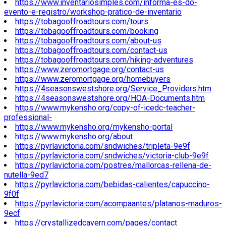
https://www.inventariosimples.com/informa-es-do-
evento-e-registro/workshop-pratico-de-inventario
https://tobagooffroadtours.com/tours
https://tobagooffroadtours.com/booking
https://tobagooffroadtours.com/about-us
https://tobagooffroadtours.com/contact-us
https://tobagooffroadtours.com/hiking-adventures
https://www.zeromortgage.org/contact-us
https://www.zeromortgage.org/homebuyers
https://4seasonswestshore.org/Service_Providers.htm
https://4seasonswestshore.org/HOA-Documents.htm
https://www.mykensho.org/copy-of-icedc-teacher-
professional-
https://www.mykensho.org/mykensho-portal
https://www.mykensho.org/about
https://pyrlavictoria.com/sndwiches/tripleta-9e9f
https://pyrlavictoria.com/sndwiches/victoria-club-9e9f
https://pyrlavictoria.com/postres/mallorcas-rellena-de-
nutella-9ed7
https://pyrlavictoria.com/bebidas-calientes/capuccino-
9f0f
https://pyrlavictoria.com/acompaantes/platanos-maduros-
9ecf
https://crystallizedcavern.com/pages/contact