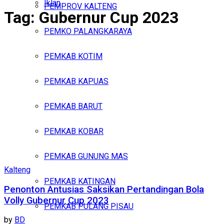
Iklan
PEMPROV KALTENG
Tag:
Gubernur Cup 2023
Kamis, Agustus 6, 2026
PEMKO PALANGKARAYA
PEMKAB KOTIM
PEMKAB KAPUAS
PEMKAB BARUT
PEMKAB KOBAR
PEMKAB GUNUNG MAS
Kalteng
PEMKAB KATINGAN
Penonton Antusias Saksikan Pertandingan Bola
Volly Gubernur Cup 2023
PEMKAB PULANG PISAU
by
BD