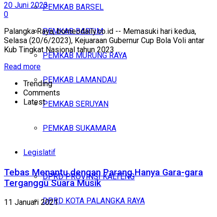
20 Juni 2023
PEMKAB BARSEL
0
PEMKAB BARTIM
Palangka Raya, borneodaily.co.id -- Memasuki hari kedua,
Selasa (20/6/2023), Kejuaraan Gubernur Cup Bola Voli antar
Kub Tingkat Nasional tahun 2023 ...
PEMKAB MURUNG RAYA
Read more
PEMKAB LAMANDAU
Trending
Comments
Latest
PEMKAB SERUYAN
PEMKAB SUKAMARA
Legislatif
Tebas Menantu dengan Parang Hanya Gara-gara
DPRD PROVINSI KALTENG
Terganggu Suara Musik
DPRD KOTA PALANGKA RAYA
11 Januari 2021