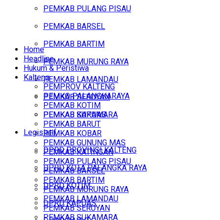
PEMKAB PULANG PISAU
PEMKAB BARSEL
PEMKAB BARTIM
Home
Headline
PEMKAB MURUNG RAYA
Hukum & Peristiwa
Kalteng
PEMKAB LAMANDAU
PEMPROV KALTENG
PEMKO PALANGKARAYA
PEMKAB SERUYAN
PEMKAB KOTIM
PEMKAB SUKAMARA
PEMKAB KAPUAS
PEMKAB BARUT
Legislatif
PEMKAB KOBAR
PEMKAB GUNUNG MAS
DPRD PROVINSI KALTENG
PEMKAB KATINGAN
PEMKAB PULANG PISAU
DPRD KOTA PALANGKA RAYA
PEMKAB BARSEL
PEMKAB BARTIM
DPRD KOTIM
PEMKAB MURUNG RAYA
PEMKAB LAMANDAU
DPRD KAPUAS
PEMKAB SERUYAN
PEMKAB SUKAMARA