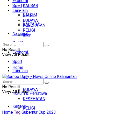
Ekonomi
Sport
KALBAR
Lain-lain
KALTIM
OPINI
BUDAYA
KALTARA
KESEHATAN
RELIGI
Nasional
Iklan
Politik
No Result
Ekonomi
View All Result
Sport
Home
Lain-lain
OPINI
Headline
No Result
BUDAYA
View All Result
Hukum & Peristiwa
KESEHATAN
Kalteng
RELIGI
Home
Tag
Gubernur Cup 2023