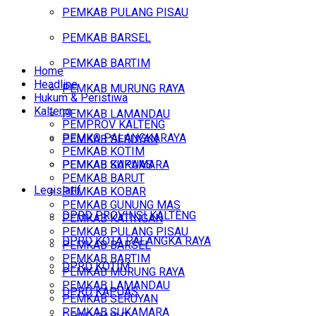
PEMKAB PULANG PISAU
PEMKAB BARSEL
PEMKAB BARTIM
Home
Headline
PEMKAB MURUNG RAYA
Hukum & Peristiwa
Kalteng
PEMKAB LAMANDAU
PEMPROV KALTENG
PEMKO PALANGKARAYA
PEMKAB SERUYAN
PEMKAB KOTIM
PEMKAB SUKAMARA
PEMKAB KAPUAS
PEMKAB BARUT
Legislatif
PEMKAB KOBAR
PEMKAB GUNUNG MAS
DPRD PROVINSI KALTENG
PEMKAB KATINGAN
PEMKAB PULANG PISAU
DPRD KOTA PALANGKA RAYA
PEMKAB BARSEL
PEMKAB BARTIM
DPRD KOTIM
PEMKAB MURUNG RAYA
PEMKAB LAMANDAU
DPRD KAPUAS
PEMKAB SERUYAN
PEMKAB SUKAMARA