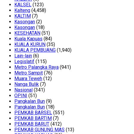
KALSEL
(123)
Kalteng
(4,458)
KALTIM
(7)
Kasongan
(2)
Kasongan
(18)
KESEHATAN
(51)
Kuala Kapuas
(84)
KUALA KURUN
(35)
KUALA PEMBUANG
(1,940)
Lain-lain
(6)
Legislatif
(115)
Metro Palangka Raya
(941)
Metro Sampit
(76)
Muara Teweh
(12)
Nanga Bulik
(7)
Nasional
(341)
OPINI
(51)
Pangkalan Bun
(9)
Pangkalan Bun
(18)
PEMKAB BARSEL
(551)
PEMKAB BARTIM
(7)
PEMKAB BARUT
(412)
PEMKAB GUNUNG MAS
(13)