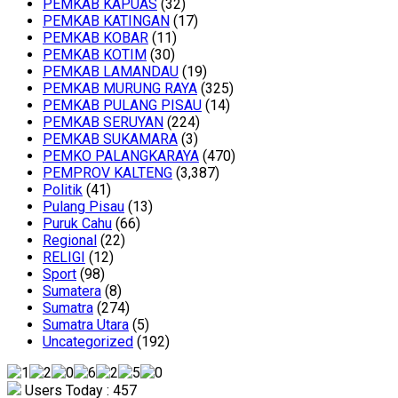
PEMKAB KAPUAS
(32)
PEMKAB KATINGAN
(17)
PEMKAB KOBAR
(11)
PEMKAB KOTIM
(30)
PEMKAB LAMANDAU
(19)
PEMKAB MURUNG RAYA
(325)
PEMKAB PULANG PISAU
(14)
PEMKAB SERUYAN
(224)
PEMKAB SUKAMARA
(3)
PEMKO PALANGKARAYA
(470)
PEMPROV KALTENG
(3,387)
Politik
(41)
Pulang Pisau
(13)
Puruk Cahu
(66)
Regional
(22)
RELIGI
(12)
Sport
(98)
Sumatera
(8)
Sumatra
(274)
Sumatra Utara
(5)
Uncategorized
(192)
Users Today : 457