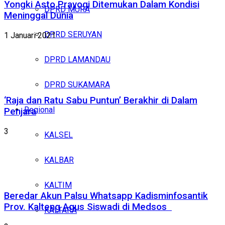
Yongki Asto Prayogi Ditemukan Dalam Kondisi
DPRD MURA
Meninggal Dunia
DPRD SERUYAN
1 Januari 2021
DPRD LAMANDAU
DPRD SUKAMARA
‘Raja dan Ratu Sabu Puntun’ Berakhir di Dalam
Regional
Penjara
3
KALSEL
KALBAR
KALTIM
Beredar Akun Palsu Whatsapp Kadisminfosantik
Prov. Kalteng Agus Siswadi di Medsos
KALTARA