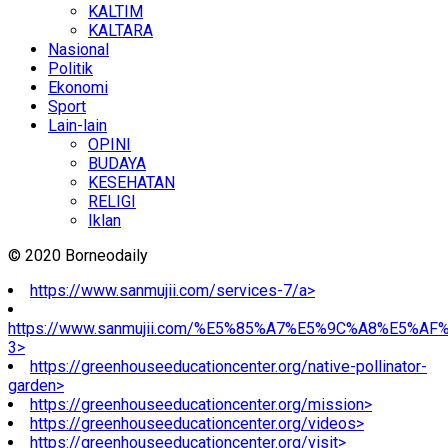
KALTIM
KALTARA
Nasional
Politik
Ekonomi
Sport
Lain-lain
OPINI
BUDAYA
KESEHATAN
RELIGI
Iklan
© 2020 Borneodaily
https://www.sanmujii.com/services-7/a>
https://www.sanmujii.com/%E5%85%A7%E5%9C%A8%E5%A
3>
https://greenhouseeducationcenter.org/native-pollinator-
garden>
https://greenhouseeducationcenter.org/mission>
https://greenhouseeducationcenter.org/videos>
https://greenhouseeducationcenter.org/visit>