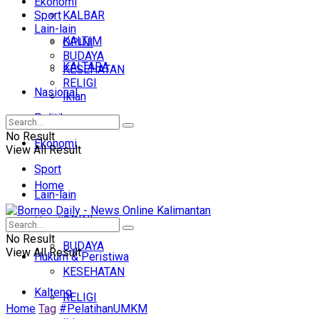
Ekonomi
Sport
KALBAR
Lain-lain
KALTIM
OPINI
BUDAYA
KALTARA
KESEHATAN
RELIGI
Nasional
Iklan
Politik
No Result
Ekonomi
View All Result
Sport
Home
Lain-lain
OPINI
Headline
No Result
BUDAYA
View All Result
Hukum & Peristiwa
KESEHATAN
Kalteng
RELIGI
Home
Tag
#PelatihanUMKM