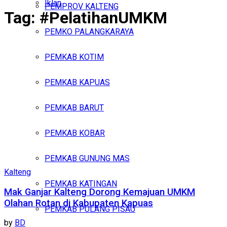
Iklan
PEMPROV KALTENG
Tag:
#PelatihanUMKM
Kamis, Agustus 6, 2026
PEMKO PALANGKARAYA
PEMKAB KOTIM
PEMKAB KAPUAS
PEMKAB BARUT
PEMKAB KOBAR
PEMKAB GUNUNG MAS
Kalteng
PEMKAB KATINGAN
Mak Ganjar Kalteng Dorong Kemajuan UMKM
Olahan Rotan di Kabupaten Kapuas
PEMKAB PULANG PISAU
by
BD