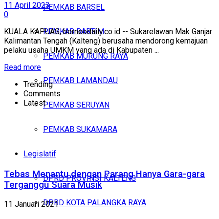
11 April 2023
PEMKAB BARSEL
0
PEMKAB BARTIM
KUALA KAPUAS, borneodaily.co.id -- Sukarelawan Mak Ganjar
Kalimantan Tengah (Kalteng) berusaha mendorong kemajuan
pelaku usaha UMKM yang ada di Kabupaten ...
PEMKAB MURUNG RAYA
Read more
PEMKAB LAMANDAU
Trending
Comments
Latest
PEMKAB SERUYAN
PEMKAB SUKAMARA
Legislatif
Tebas Menantu dengan Parang Hanya Gara-gara
DPRD PROVINSI KALTENG
Terganggu Suara Musik
DPRD KOTA PALANGKA RAYA
11 Januari 2021