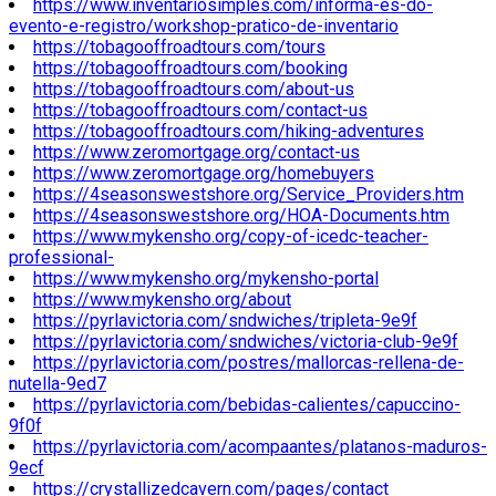
https://www.inventariosimples.com/informa-es-do-
evento-e-registro/workshop-pratico-de-inventario
https://tobagooffroadtours.com/tours
https://tobagooffroadtours.com/booking
https://tobagooffroadtours.com/about-us
https://tobagooffroadtours.com/contact-us
https://tobagooffroadtours.com/hiking-adventures
https://www.zeromortgage.org/contact-us
https://www.zeromortgage.org/homebuyers
https://4seasonswestshore.org/Service_Providers.htm
https://4seasonswestshore.org/HOA-Documents.htm
https://www.mykensho.org/copy-of-icedc-teacher-
professional-
https://www.mykensho.org/mykensho-portal
https://www.mykensho.org/about
https://pyrlavictoria.com/sndwiches/tripleta-9e9f
https://pyrlavictoria.com/sndwiches/victoria-club-9e9f
https://pyrlavictoria.com/postres/mallorcas-rellena-de-
nutella-9ed7
https://pyrlavictoria.com/bebidas-calientes/capuccino-
9f0f
https://pyrlavictoria.com/acompaantes/platanos-maduros-
9ecf
https://crystallizedcavern.com/pages/contact