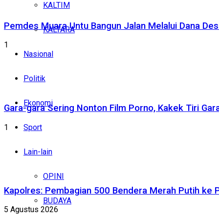
KALTIM
Pemdes Muara Untu Bangun Jalan Melalui Dana Desa
KALTARA
1
Nasional
Politik
Ekonomi
Gara-gara Sering Nonton Film Porno, Kakek Tiri Ga
1
Sport
Lain-lain
OPINI
Kapolres: Pembagian 500 Bendera Merah Putih ke
BUDAYA
5 Agustus 2026