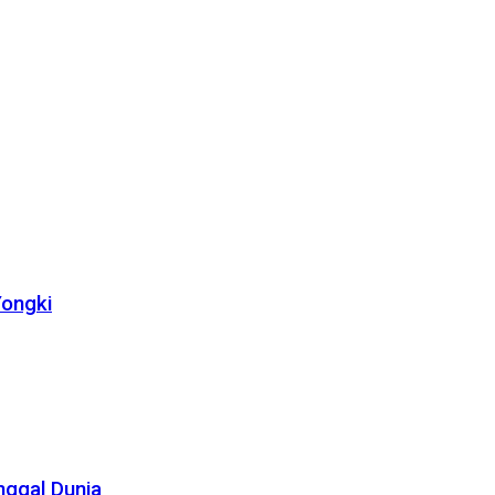
Yongki
nggal Dunia