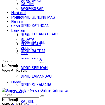
DPRD BARUT
KALTIM
KALTARA
DPRD KOBAR
Nasional
Politik
DPRD GUNUNG MAS
Ekonomi
DPRD KATINGAN
Sport
Lain-lain
DPRD PULANG PISAU
OPINI
BUDAYA
DPRD BARSEL
KESEHATAN
RELIGI
DPRD BARTIM
Iklan
DPRD MURA
No Result
DPRD SERUYAN
View All Result
DPRD LAMANDAU
Home
DPRD SUKAMARA
Regional
Headline
No Result
KALSEL
View All Result