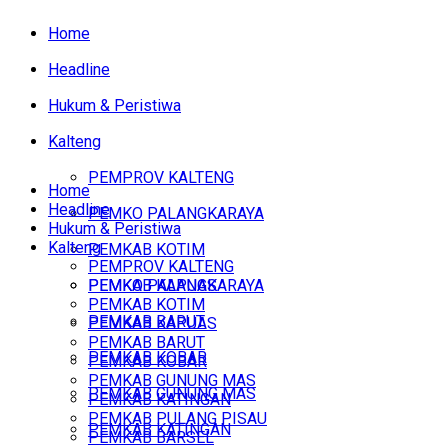
Home
Headline
Hukum & Peristiwa
Kalteng
PEMPROV KALTENG
Home
Headline
PEMKO PALANGKARAYA
Hukum & Peristiwa
Kalteng
PEMKAB KOTIM
PEMPROV KALTENG
PEMKAB KAPUAS
PEMKO PALANGKARAYA
PEMKAB KOTIM
PEMKAB BARUT
PEMKAB KAPUAS
PEMKAB BARUT
PEMKAB KOBAR
PEMKAB KOBAR
PEMKAB GUNUNG MAS
PEMKAB GUNUNG MAS
PEMKAB KATINGAN
PEMKAB PULANG PISAU
PEMKAB KATINGAN
PEMKAB BARSEL