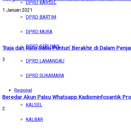
DPRD BARSEL
1 Januari 2021
DPRD BARTIM
DPRD MURA
DPRD SERUYAN
‘Raja dan Ratu Sabu Puntun’ Berakhir di Dalam Penja
3
DPRD LAMANDAU
DPRD SUKAMARA
Regional
Beredar Akun Palsu Whatsapp Kadisminfosantik Pr
KALSEL
2
KALBAR