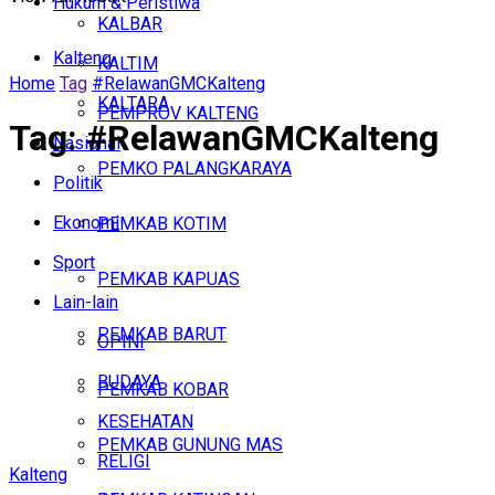
Hukum & Peristiwa
KALBAR
Kalteng
KALTIM
Home
Tag
#RelawanGMCKalteng
KALTARA
PEMPROV KALTENG
Tag:
#RelawanGMCKalteng
Nasional
PEMKO PALANGKARAYA
Politik
Ekonomi
PEMKAB KOTIM
Sport
PEMKAB KAPUAS
Lain-lain
PEMKAB BARUT
OPINI
BUDAYA
PEMKAB KOBAR
KESEHATAN
PEMKAB GUNUNG MAS
RELIGI
Kalteng