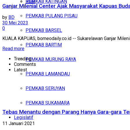
PEMKAB KATINGAN
Iklan
Ganjar Milenial Center Ajak Masyarakat Kapuas Bu
PEMKAB PULANG PISAU
Kamis, Agustus 6, 2026
by
BD
30 Mei 2023
0
PEMKAB BARSEL
KUALA KAPUAS, borneodaily.co.id -- Sukarelawan Ganjar Milenia
PEMKAB BARTIM
Read more
Trending
PEMKAB MURUNG RAYA
Comments
Latest
PEMKAB LAMANDAU
PEMKAB SERUYAN
PEMKAB SUKAMARA
Tebas Menantu dengan Parang Hanya Gara-gara Te
Legislatif
11 Januari 2021