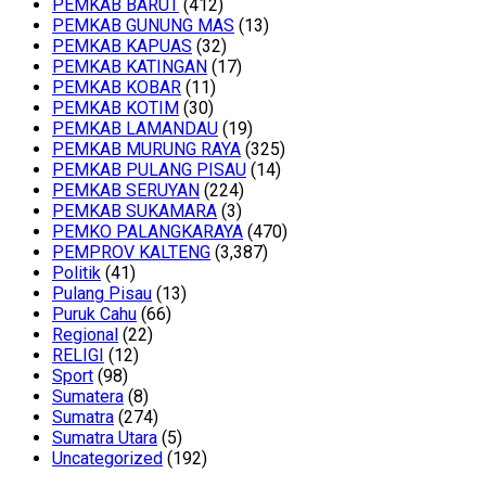
PEMKAB BARUT
(412)
PEMKAB GUNUNG MAS
(13)
PEMKAB KAPUAS
(32)
PEMKAB KATINGAN
(17)
PEMKAB KOBAR
(11)
PEMKAB KOTIM
(30)
PEMKAB LAMANDAU
(19)
PEMKAB MURUNG RAYA
(325)
PEMKAB PULANG PISAU
(14)
PEMKAB SERUYAN
(224)
PEMKAB SUKAMARA
(3)
PEMKO PALANGKARAYA
(470)
PEMPROV KALTENG
(3,387)
Politik
(41)
Pulang Pisau
(13)
Puruk Cahu
(66)
Regional
(22)
RELIGI
(12)
Sport
(98)
Sumatera
(8)
Sumatra
(274)
Sumatra Utara
(5)
Uncategorized
(192)