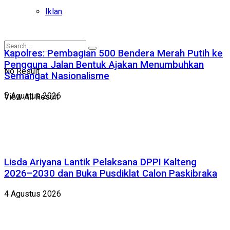
Iklan
Kapolres: Pembagian 500 Bendera Merah Putih ke
Pengguna Jalan Bentuk Ajakan Menumbuhkan
No Result
Semangat Nasionalisme
5 Agustus 2026
View All Result
Lisda Ariyana Lantik Pelaksana DPPI Kalteng
2026–2030 dan Buka Pusdiklat Calon Paskibraka
4 Agustus 2026