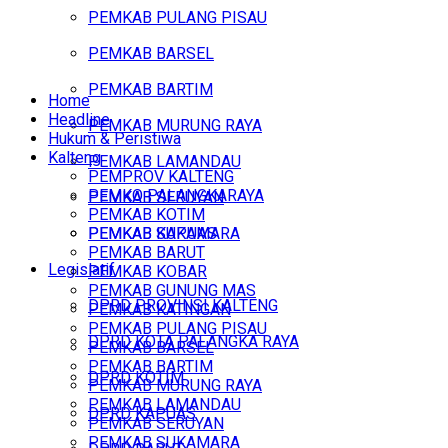
PEMKAB PULANG PISAU
PEMKAB BARSEL
PEMKAB BARTIM
Home
Headline
PEMKAB MURUNG RAYA
Hukum & Peristiwa
Kalteng
PEMKAB LAMANDAU
PEMPROV KALTENG
PEMKO PALANGKARAYA
PEMKAB SERUYAN
PEMKAB KOTIM
PEMKAB SUKAMARA
PEMKAB KAPUAS
PEMKAB BARUT
Legislatif
PEMKAB KOBAR
PEMKAB GUNUNG MAS
DPRD PROVINSI KALTENG
PEMKAB KATINGAN
PEMKAB PULANG PISAU
DPRD KOTA PALANGKA RAYA
PEMKAB BARSEL
PEMKAB BARTIM
DPRD KOTIM
PEMKAB MURUNG RAYA
PEMKAB LAMANDAU
DPRD KAPUAS
PEMKAB SERUYAN
PEMKAB SUKAMARA