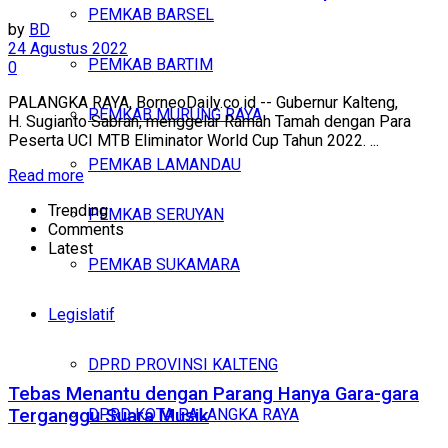
PEMKAB BARSEL
by
BD
24 Agustus 2022
PEMKAB BARTIM
0
PALANGKA RAYA, BorneoDaily.co.id -- Gubernur Kalteng,
PEMKAB MURUNG RAYA
H. Sugianto Sabran, menggelar Ramah Tamah dengan Para
Peserta UCI MTB Eliminator World Cup Tahun 2022. ...
PEMKAB LAMANDAU
Read more
Trending
PEMKAB SERUYAN
Comments
Latest
PEMKAB SUKAMARA
Legislatif
DPRD PROVINSI KALTENG
Tebas Menantu dengan Parang Hanya Gara-gara
DPRD KOTA PALANGKA RAYA
Terganggu Suara Musik