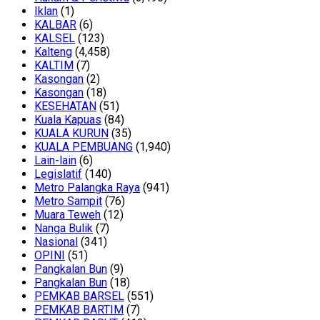
Iklan
(1)
KALBAR
(6)
KALSEL
(123)
Kalteng
(4,458)
KALTIM
(7)
Kasongan
(2)
Kasongan
(18)
KESEHATAN
(51)
Kuala Kapuas
(84)
KUALA KURUN
(35)
KUALA PEMBUANG
(1,940)
Lain-lain
(6)
Legislatif
(140)
Metro Palangka Raya
(941)
Metro Sampit
(76)
Muara Teweh
(12)
Nanga Bulik
(7)
Nasional
(341)
OPINI
(51)
Pangkalan Bun
(9)
Pangkalan Bun
(18)
PEMKAB BARSEL
(551)
PEMKAB BARTIM
(7)