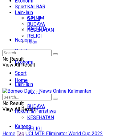
Ekonomi
Sport
KALBAR
Lain-lain
KALTIM
OPINI
BUDAYA
KALTARA
KESEHATAN
RELIGI
Nasional
Iklan
Politik
No Result
Ekonomi
View All Result
Sport
Home
Lain-lain
OPINI
Headline
No Result
BUDAYA
View All Result
Hukum & Peristiwa
KESEHATAN
Kalteng
RELIGI
Home
Tag
UCI MTB Eliminator World Cup 2022