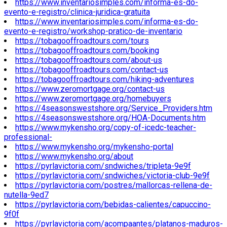
https://www.inventariosimples.com/informa-es-do-
evento-e-registro/clinica-juridica-gratuita
https://www.inventariosimples.com/informa-es-do-
evento-e-registro/workshop-pratico-de-inventario
https://tobagooffroadtours.com/tours
https://tobagooffroadtours.com/booking
https://tobagooffroadtours.com/about-us
https://tobagooffroadtours.com/contact-us
https://tobagooffroadtours.com/hiking-adventures
https://www.zeromortgage.org/contact-us
https://www.zeromortgage.org/homebuyers
https://4seasonswestshore.org/Service_Providers.htm
https://4seasonswestshore.org/HOA-Documents.htm
https://www.mykensho.org/copy-of-icedc-teacher-
professional-
https://www.mykensho.org/mykensho-portal
https://www.mykensho.org/about
https://pyrlavictoria.com/sndwiches/tripleta-9e9f
https://pyrlavictoria.com/sndwiches/victoria-club-9e9f
https://pyrlavictoria.com/postres/mallorcas-rellena-de-
nutella-9ed7
https://pyrlavictoria.com/bebidas-calientes/capuccino-
9f0f
https://pyrlavictoria.com/acompaantes/platanos-maduros-