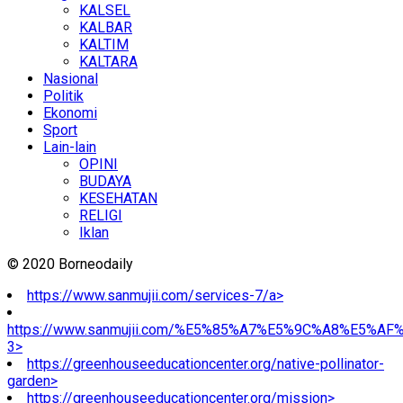
KALSEL
KALBAR
KALTIM
KALTARA
Nasional
Politik
Ekonomi
Sport
Lain-lain
OPINI
BUDAYA
KESEHATAN
RELIGI
Iklan
© 2020 Borneodaily
https://www.sanmujii.com/services-7/a>
https://www.sanmujii.com/%E5%85%A7%E5%9C%A8%E5%A
3>
https://greenhouseeducationcenter.org/native-pollinator-
garden>
https://greenhouseeducationcenter.org/mission>