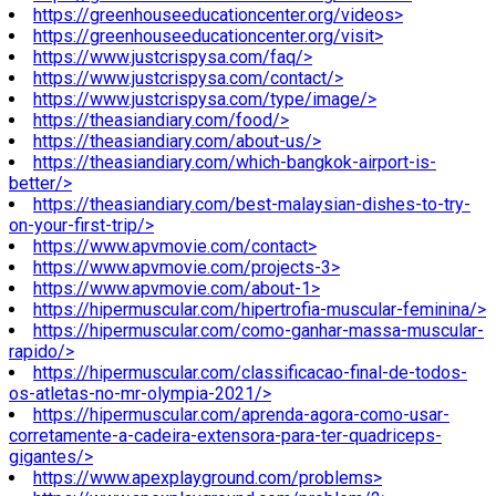
https://greenhouseeducationcenter.org/videos>
https://greenhouseeducationcenter.org/visit>
https://www.justcrispysa.com/faq/>
https://www.justcrispysa.com/contact/>
https://www.justcrispysa.com/type/image/>
https://theasiandiary.com/food/>
https://theasiandiary.com/about-us/>
https://theasiandiary.com/which-bangkok-airport-is-
better/>
https://theasiandiary.com/best-malaysian-dishes-to-try-
on-your-first-trip/>
https://www.apvmovie.com/contact>
https://www.apvmovie.com/projects-3>
https://www.apvmovie.com/about-1>
https://hipermuscular.com/hipertrofia-muscular-feminina/>
https://hipermuscular.com/como-ganhar-massa-muscular-
rapido/>
https://hipermuscular.com/classificacao-final-de-todos-
os-atletas-no-mr-olympia-2021/>
https://hipermuscular.com/aprenda-agora-como-usar-
corretamente-a-cadeira-extensora-para-ter-quadriceps-
gigantes/>
https://www.apexplayground.com/problems>