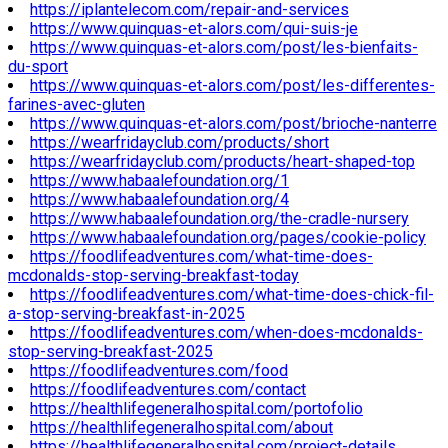
https://iplantelecom.com/repair-and-services
https://www.quinquas-et-alors.com/qui-suis-je
https://www.quinquas-et-alors.com/post/les-bienfaits-
du-sport
https://www.quinquas-et-alors.com/post/les-differentes-
farines-avec-gluten
https://www.quinquas-et-alors.com/post/brioche-nanterre
https://wearfridayclub.com/products/short
https://wearfridayclub.com/products/heart-shaped-top
https://www.habaalefoundation.org/1
https://www.habaalefoundation.org/4
https://www.habaalefoundation.org/the-cradle-nursery
https://www.habaalefoundation.org/pages/cookie-policy
https://foodlifeadventures.com/what-time-does-
mcdonalds-stop-serving-breakfast-today
https://foodlifeadventures.com/what-time-does-chick-fil-
a-stop-serving-breakfast-in-2025
https://foodlifeadventures.com/when-does-mcdonalds-
stop-serving-breakfast-2025
https://foodlifeadventures.com/food
https://foodlifeadventures.com/contact
https://healthlifegeneralhospital.com/portofolio
https://healthlifegeneralhospital.com/about
https://healthlifegeneralhospital.com/project-details