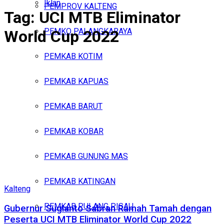
Iklan
PEMPROV KALTENG
Tag:
UCI MTB Eliminator
Jumat, Agustus 7, 2026
PEMKO PALANGKARAYA
World Cup 2022
PEMKAB KOTIM
PEMKAB KAPUAS
PEMKAB BARUT
PEMKAB KOBAR
PEMKAB GUNUNG MAS
PEMKAB KATINGAN
Kalteng
PEMKAB PULANG PISAU
Gubernur Sugianto Sabran Ramah Tamah dengan
Peserta UCI MTB Eliminator World Cup 2022