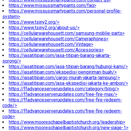
https://www.missussmartypants.com/faq>
https://www.missussmartypants.com/personal-profile-
system>
https://www.tsiny2.org/>
https://www.tsiny2.org/about-us/>
https://cellularwarehousett.com/samsung-moblie-parts>
https://cellularwarehousett.com/Cameraphones>
https://cellularwarehousett.com/Vintage>
https://cellularwarehousett.com/Accessories>
https://jasatitipan.com/jasa-titipan-barang-jakarta-
sorong/>
https://jasatitipan.com/jasa-titipan-barang/hubungi-kami/>
https://jasatitipan.com/ekspedisi-pengiriman-buah/>
https://jasatitipan.com/cargo-murah-jakarta-lampung/>
https://jasatitipan.com/jasa-ekspedisi-jakarta-ke-ambon/>
https://ffadvanceserverupdates.com/category/blog/>
https://ffadvanceserverupdates.com/free-fire-max/>
https://ffadvanceserverupdates.com/free-fire-redeem-
code/>
https://ffadvanceserverupdates.com/free-fire-redeem-
code>
https://www.mooreschapelbaptistchurch.org/leadership>
https://www.mooreschapelbaptistchurch.org/new-page-1>