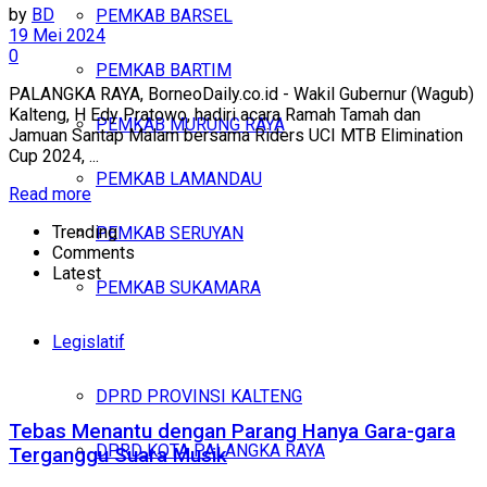
by
BD
PEMKAB BARSEL
19 Mei 2024
0
PEMKAB BARTIM
PALANGKA RAYA, BorneoDaily.co.id - Wakil Gubernur (Wagub)
Kalteng, H Edy Pratowo, hadiri acara Ramah Tamah dan
PEMKAB MURUNG RAYA
Jamuan Santap Malam bersama Riders UCI MTB Elimination
Cup 2024, ...
PEMKAB LAMANDAU
Read more
Trending
PEMKAB SERUYAN
Comments
Latest
PEMKAB SUKAMARA
Legislatif
DPRD PROVINSI KALTENG
Tebas Menantu dengan Parang Hanya Gara-gara
DPRD KOTA PALANGKA RAYA
Terganggu Suara Musik