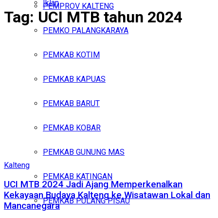
Iklan
PEMPROV KALTENG
Tag:
UCI MTB tahun 2024
Sabtu, Agustus 8, 2026
PEMKO PALANGKARAYA
PEMKAB KOTIM
PEMKAB KAPUAS
PEMKAB BARUT
PEMKAB KOBAR
PEMKAB GUNUNG MAS
Kalteng
PEMKAB KATINGAN
UCI MTB 2024 Jadi Ajang Memperkenalkan
Kekayaan Budaya Kalteng ke Wisatawan Lokal dan
PEMKAB PULANG PISAU
Mancanegara