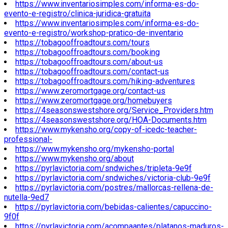
https://www.inventariosimples.com/informa-es-do-
evento-e-registro/clinica-juridica-gratuita
https://www.inventariosimples.com/informa-es-do-
evento-e-registro/workshop-pratico-de-inventario
https://tobagooffroadtours.com/tours
https://tobagooffroadtours.com/booking
https://tobagooffroadtours.com/about-us
https://tobagooffroadtours.com/contact-us
https://tobagooffroadtours.com/hiking-adventures
https://www.zeromortgage.org/contact-us
https://www.zeromortgage.org/homebuyers
https://4seasonswestshore.org/Service_Providers.htm
https://4seasonswestshore.org/HOA-Documents.htm
https://www.mykensho.org/copy-of-icedc-teacher-
professional-
https://www.mykensho.org/mykensho-portal
https://www.mykensho.org/about
https://pyrlavictoria.com/sndwiches/tripleta-9e9f
https://pyrlavictoria.com/sndwiches/victoria-club-9e9f
https://pyrlavictoria.com/postres/mallorcas-rellena-de-
nutella-9ed7
https://pyrlavictoria.com/bebidas-calientes/capuccino-
9f0f
https://pyrlavictoria.com/acompaantes/platanos-maduros-