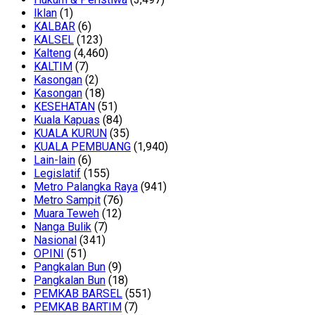
Iklan
(1)
KALBAR
(6)
KALSEL
(123)
Kalteng
(4,460)
KALTIM
(7)
Kasongan
(2)
Kasongan
(18)
KESEHATAN
(51)
Kuala Kapuas
(84)
KUALA KURUN
(35)
KUALA PEMBUANG
(1,940)
Lain-lain
(6)
Legislatif
(155)
Metro Palangka Raya
(941)
Metro Sampit
(76)
Muara Teweh
(12)
Nanga Bulik
(7)
Nasional
(341)
OPINI
(51)
Pangkalan Bun
(9)
Pangkalan Bun
(18)
PEMKAB BARSEL
(551)
PEMKAB BARTIM
(7)