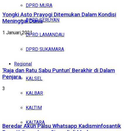
DPRD MURA
Yongki Asto Prayogi Ditemukan Dalam Kondisi
DPRD SERUYAN
Meninggal Dunia
1 Januari 2021
DPRD LAMANDAU
DPRD SUKAMARA
Regional
‘Raja dan Ratu Sabu Puntun’ Berakhir di Dalam
Penjara
KALSEL
3
KALBAR
KALTIM
KALTARA
Beredar Akun Palsu Whatsapp Kadisminfosantik