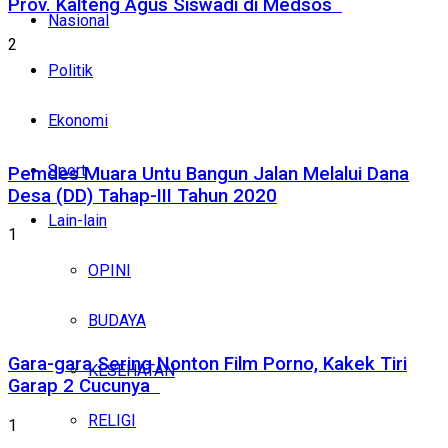
Prov. Kalteng Agus Siswadi di Medsos
Nasional
2
Politik
Ekonomi
Sport
Pemdes Muara Untu Bangun Jalan Melalui Dana
Desa (DD) Tahap-III Tahun 2020
Lain-lain
1
OPINI
BUDAYA
Gara-gara Sering Nonton Film Porno, Kakek Tiri
KESEHATAN
Garap 2 Cucunya
RELIGI
1