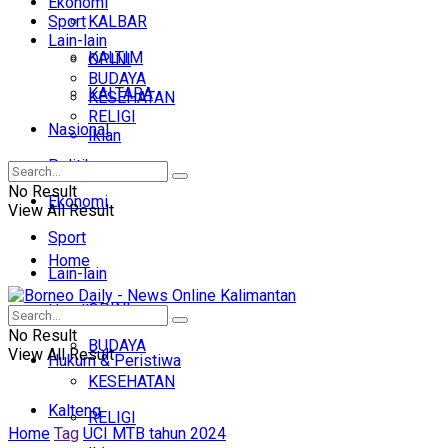
Ekonomi
Sport
KALBAR
Lain-lain
KALTIM
OPINI
BUDAYA
KALTARA
KESEHATAN
RELIGI
Nasional
Iklan
Politik
No Result
Ekonomi
View All Result
Sport
Home
Lain-lain
OPINI
Headline
No Result
BUDAYA
View All Result
Hukum & Peristiwa
KESEHATAN
Kalteng
RELIGI
Home
Tag
UCI MTB tahun 2024