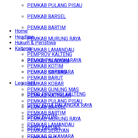
PEMKAB PULANG PISAU
PEMKAB BARSEL
PEMKAB BARTIM
Home
Headline
PEMKAB MURUNG RAYA
Hukum & Peristiwa
Kalteng
PEMKAB LAMANDAU
PEMPROV KALTENG
PEMKO PALANGKARAYA
PEMKAB SERUYAN
PEMKAB KOTIM
PEMKAB SUKAMARA
PEMKAB KAPUAS
PEMKAB BARUT
Legislatif
PEMKAB KOBAR
PEMKAB GUNUNG MAS
DPRD PROVINSI KALTENG
PEMKAB KATINGAN
PEMKAB PULANG PISAU
DPRD KOTA PALANGKA RAYA
PEMKAB BARSEL
PEMKAB BARTIM
DPRD KOTIM
PEMKAB MURUNG RAYA
PEMKAB LAMANDAU
DPRD KAPUAS
PEMKAB SERUYAN
PEMKAB SUKAMARA