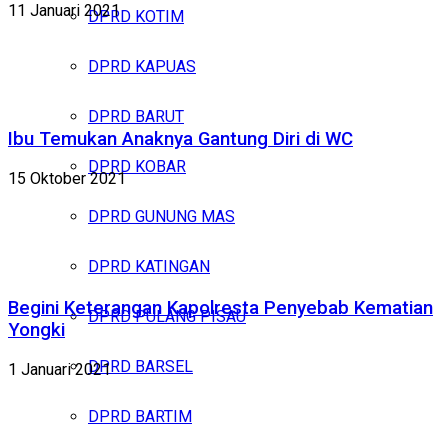
11 Januari 2021
DPRD KOTIM
DPRD KAPUAS
DPRD BARUT
Ibu Temukan Anaknya Gantung Diri di WC
DPRD KOBAR
15 Oktober 2021
DPRD GUNUNG MAS
DPRD KATINGAN
Begini Keterangan Kapolresta Penyebab Kematian
DPRD PULANG PISAU
Yongki
DPRD BARSEL
1 Januari 2021
DPRD BARTIM