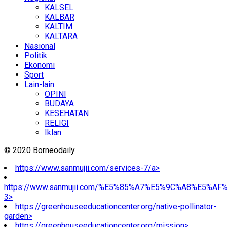
KALSEL
KALBAR
KALTIM
KALTARA
Nasional
Politik
Ekonomi
Sport
Lain-lain
OPINI
BUDAYA
KESEHATAN
RELIGI
Iklan
© 2020 Borneodaily
https://www.sanmujii.com/services-7/a>
https://www.sanmujii.com/%E5%85%A7%E5%9C%A8%E5%A
3>
https://greenhouseeducationcenter.org/native-pollinator-
garden>
https://greenhouseeducationcenter.org/mission>