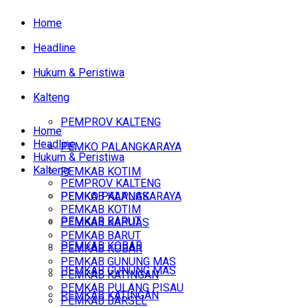
Home
Headline
Hukum & Peristiwa
Kalteng
PEMPROV KALTENG
Home
Headline
PEMKO PALANGKARAYA
Hukum & Peristiwa
Kalteng
PEMKAB KOTIM
PEMPROV KALTENG
PEMKAB KAPUAS
PEMKO PALANGKARAYA
PEMKAB KOTIM
PEMKAB BARUT
PEMKAB KAPUAS
PEMKAB BARUT
PEMKAB KOBAR
PEMKAB KOBAR
PEMKAB GUNUNG MAS
PEMKAB GUNUNG MAS
PEMKAB KATINGAN
PEMKAB PULANG PISAU
PEMKAB KATINGAN
PEMKAB BARSEL