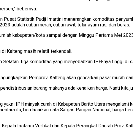
 persen,” bebernya.
adan Pusat Statistik Pudji Imartini menerangkan komoditas pen
3 adalah cabai merah, cabai rawit, telur ayam ras, dan beras.
mlah kabupaten/kota sampai dengan Minggu Pertama Mei 2023 a
 di Kalteng masih relatif terkendali.
o Selatan, tiga komoditas yang menyebabkan IPH-nya tinggi di sa
engungkapkan Pemprov. Kalteng akan gencarkan pasar murah dan 
da pendistribusian barang makanya ada kenaikan harga. Nanti kit
ng yakni IPH minyak curah di Kabupaten Barito Utara mengalami k
Sementara itu, berdasarkan data Satgas Pangan Nasional, harga 
Kepala Instansi Vertikal dan Kepala Perangkat Daerah Prov. Kalten