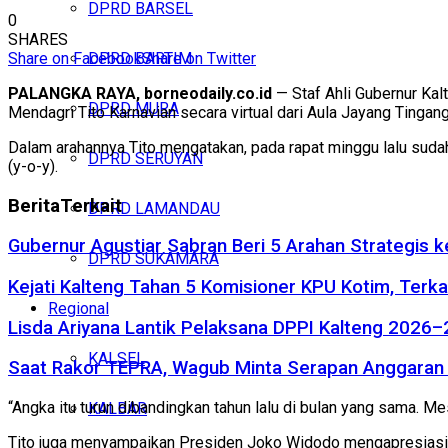
DPRD BARSEL
0
SHARES
Share on Facebook
Share on Twitter
DPRD BARTIM
PALANGKA RAYA, borneodaily.co.id
— Staf Ahli Gubernur Ka
DPRD MURA
Mendagri Tito Karnavian secara virtual dari Aula Jayang Tingan
Dalam arahannya Tito mengatakan, pada rapat minggu lalu sudah d
DPRD SERUYAN
(y-o-y).
Berita
Terkait
DPRD LAMANDAU
Gubernur Agustiar Sabran Beri 5 Arahan Strategis 
DPRD SUKAMARA
Kejati Kalteng Tahan 5 Komisioner KPU Kotim, Terka
Regional
Lisda Ariyana Lantik Pelaksana DPPI Kalteng 2026–
KALSEL
Saat Rakor TEPRA, Wagub Minta Serapan Anggaran 
“Angka itu turun dibandingkan tahun lalu di bulan yang sama. M
KALBAR
Tito juga menyampaikan Presiden Joko Widodo mengapresiasi 