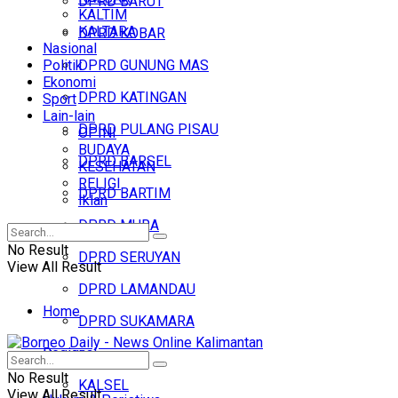
DPRD BARUT
KALTIM
KALTARA
DPRD KOBAR
Nasional
Politik
DPRD GUNUNG MAS
Ekonomi
DPRD KATINGAN
Sport
Lain-lain
DPRD PULANG PISAU
OPINI
BUDAYA
DPRD BARSEL
KESEHATAN
RELIGI
DPRD BARTIM
Iklan
DPRD MURA
No Result
DPRD SERUYAN
View All Result
DPRD LAMANDAU
Home
DPRD SUKAMARA
Regional
Headline
No Result
KALSEL
View All Result