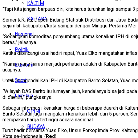
KALTIM
“Tapi kita jangan berpuas diri, kita harus turunkan lagi sampai 3
KALTARA
Sementara itu, Deputi Bidang Statistik Distribusi dan Jasa B
sejumlah kabupaten/kota sampai dengan Minggu Pertama Mei 202
Nasional
“Sedangkan komoditas penyumbang utama kenaikan IPH di seju
beras,” jelasnya.
Politik
Ketika dibincangi usai hadiri rapat, Yuas Elko mengatakan inflasi
“Namun yang harus menjadi perhatian adalah di Kabupaten Barit
Ekonomi
ucapnya.
Sport
Untuk mengendalikan IPH di Kabupaten Barito Selatan, Yuas m
“Wilayah DAS Barito itu lumayan jauh, kendalanya bisa jadi pa
Lain-lain
di daerah,” pungkasnya.
Sebagai informasi, kenaikan harga di beberapa daerah di Kalte
OPINI
Barito Selatan juga mengalami kenaikan lebih dari 5 persen. 
merupakan harga tertinggi secara nasional.
BUDAYA
Turut hadir bersama Yuas Elko, Unsur Forkopimda Prov. Kalteng, 
Kota se-Indonesia. (
Red
)