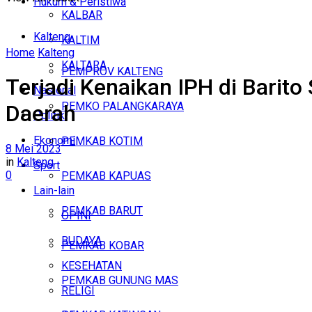
Hukum & Peristiwa
KALBAR
Kalteng
KALTIM
Home
Kalteng
KALTARA
PEMPROV KALTENG
Terjadi Kenaikan IPH di Barit
Nasional
PEMKO PALANGKARAYA
Daerah
Politik
Ekonomi
PEMKAB KOTIM
8 Mei 2023
in
Kalteng
Sport
0
PEMKAB KAPUAS
Lain-lain
PEMKAB BARUT
OPINI
BUDAYA
PEMKAB KOBAR
KESEHATAN
PEMKAB GUNUNG MAS
RELIGI