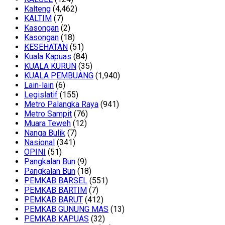
Kalteng
(4,462)
KALTIM
(7)
Kasongan
(2)
Kasongan
(18)
KESEHATAN
(51)
Kuala Kapuas
(84)
KUALA KURUN
(35)
KUALA PEMBUANG
(1,940)
Lain-lain
(6)
Legislatif
(155)
Metro Palangka Raya
(941)
Metro Sampit
(76)
Muara Teweh
(12)
Nanga Bulik
(7)
Nasional
(341)
OPINI
(51)
Pangkalan Bun
(9)
Pangkalan Bun
(18)
PEMKAB BARSEL
(551)
PEMKAB BARTIM
(7)
PEMKAB BARUT
(412)
PEMKAB GUNUNG MAS
(13)
PEMKAB KAPUAS
(32)