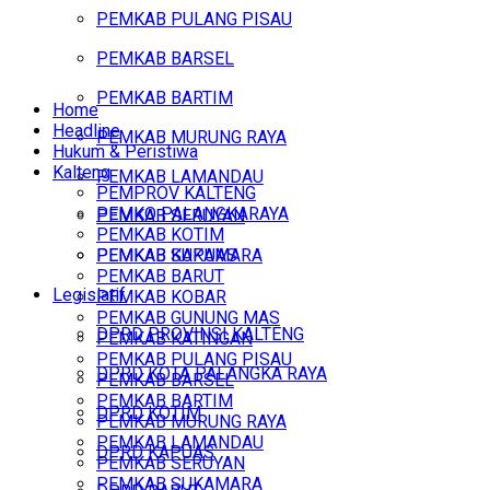
PEMKAB PULANG PISAU
PEMKAB BARSEL
PEMKAB BARTIM
Home
Headline
PEMKAB MURUNG RAYA
Hukum & Peristiwa
Kalteng
PEMKAB LAMANDAU
PEMPROV KALTENG
PEMKO PALANGKARAYA
PEMKAB SERUYAN
PEMKAB KOTIM
PEMKAB SUKAMARA
PEMKAB KAPUAS
PEMKAB BARUT
Legislatif
PEMKAB KOBAR
PEMKAB GUNUNG MAS
DPRD PROVINSI KALTENG
PEMKAB KATINGAN
PEMKAB PULANG PISAU
DPRD KOTA PALANGKA RAYA
PEMKAB BARSEL
PEMKAB BARTIM
DPRD KOTIM
PEMKAB MURUNG RAYA
PEMKAB LAMANDAU
DPRD KAPUAS
PEMKAB SERUYAN
PEMKAB SUKAMARA