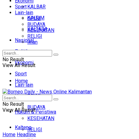
Ekonomi
Sport
KALBAR
Lain-lain
KALTIM
OPINI
BUDAYA
KALTARA
KESEHATAN
RELIGI
Nasional
Iklan
Politik
No Result
Ekonomi
View All Result
Sport
Home
Lain-lain
OPINI
Headline
No Result
BUDAYA
View All Result
Hukum & Peristiwa
KESEHATAN
Kalteng
RELIGI
Home
Headline