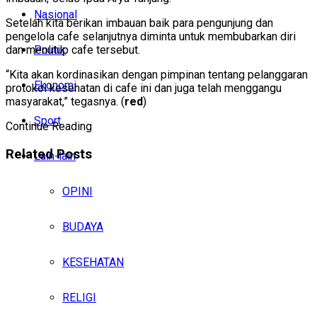
Nasional
Setelah kita berikan imbauan baik para pengunjung dan
pengelola cafe selanjutnya diminta untuk membubarkan diri
Politik
dan menutup cafe tersebut.
“Kita akan kordinasikan dengan pimpinan tentang pelanggaran
Ekonomi
protokol kesehatan di cafe ini dan juga telah menggangu
masyarakat,” tegasnya. (
red
)
Sport
Continue Reading
Related
Posts
Lain-lain
OPINI
BUDAYA
KESEHATAN
RELIGI