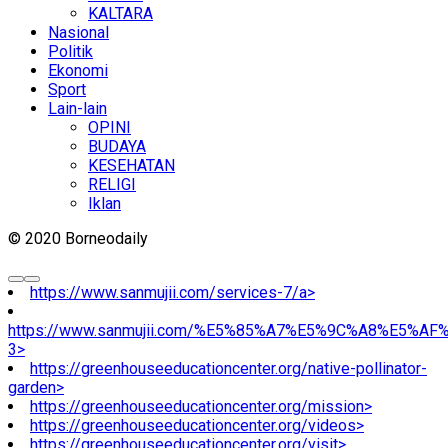
KALTARA
Nasional
Politik
Ekonomi
Sport
Lain-lain
OPINI
BUDAYA
KESEHATAN
RELIGI
Iklan
© 2020 Borneodaily
https://www.sanmujii.com/services-7/a>
https://www.sanmujii.com/%E5%85%A7%E5%9C%A8%E5%A
3>
https://greenhouseeducationcenter.org/native-pollinator-
garden>
https://greenhouseeducationcenter.org/mission>
https://greenhouseeducationcenter.org/videos>
https://greenhouseeducationcenter.org/visit>