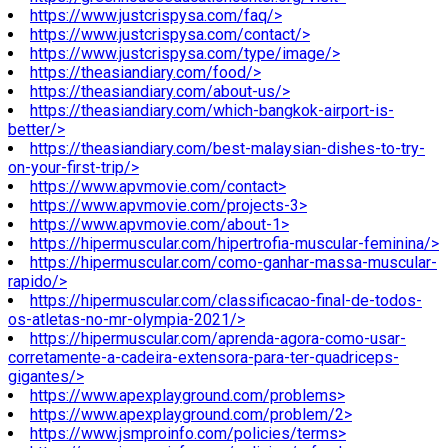
https://www.justcrispysa.com/faq/>
https://www.justcrispysa.com/contact/>
https://www.justcrispysa.com/type/image/>
https://theasiandiary.com/food/>
https://theasiandiary.com/about-us/>
https://theasiandiary.com/which-bangkok-airport-is-
better/>
https://theasiandiary.com/best-malaysian-dishes-to-try-
on-your-first-trip/>
https://www.apvmovie.com/contact>
https://www.apvmovie.com/projects-3>
https://www.apvmovie.com/about-1>
https://hipermuscular.com/hipertrofia-muscular-feminina/>
https://hipermuscular.com/como-ganhar-massa-muscular-
rapido/>
https://hipermuscular.com/classificacao-final-de-todos-
os-atletas-no-mr-olympia-2021/>
https://hipermuscular.com/aprenda-agora-como-usar-
corretamente-a-cadeira-extensora-para-ter-quadriceps-
gigantes/>
https://www.apexplayground.com/problems>
https://www.apexplayground.com/problem/2>
https://www.jsmproinfo.com/policies/terms>