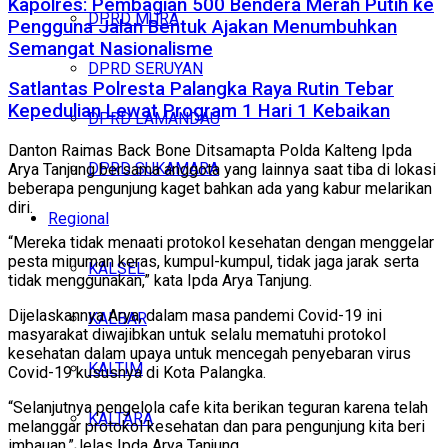
Kapolres: Pembagian 500 Bendera Merah Putih ke
DPRD MURA
Pengguna Jalan Bentuk Ajakan Menumbuhkan
Semangat Nasionalisme
DPRD SERUYAN
Satlantas Polresta Palangka Raya Rutin Tebar
Kepedulian Lewat Program 1 Hari 1 Kebaikan
DPRD LAMANDAU
Danton Raimas Back Bone Ditsamapta Polda Kalteng Ipda
DPRD SUKAMARA
Arya Tanjung bersama anggota yang lainnya saat tiba di lokasi
beberapa pengunjung kaget bahkan ada yang kabur melarikan
diri.
Regional
“Mereka tidak menaati protokol kesehatan dengan menggelar
pesta minuman keras, kumpul-kumpul, tidak jaga jarak serta
KALSEL
tidak menggunakan,” kata Ipda Arya Tanjung.
Dijelaskannya Arya, dalam masa pandemi Covid-19 ini
KALBAR
masyarakat diwajibkan untuk selalu mematuhi protokol
kesehatan dalam upaya untuk mencegah penyebaran virus
KALTIM
Covid-19 kususnya di Kota Palangka.
“Selanjutnya pengelola cafe kita berikan teguran karena telah
KALTARA
melanggar protokol kesehatan dan para pengunjung kita beri
imbauan,”Jelas Ipda Arya Tanjung.