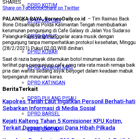
SHARES
DPRD KOTIM
Share on Facebook
Share on Twitter
PALANGKA RAYA, BorneoDaily.co.id
– Tim Raimas Back
DPRD KAPUAS
Bone Ditsamapta Polda Kalimantan Tengah membubarkan
kerumunan pengunjung di Cafe Galaxy di Jalan Yos Sudarso
DPRD BARUT
Palangka Raya yang menggelar acara musik dengan
pengunjung tanpa memperhatikan protokol kesehatan, Minggu
(28/2/2021) Pukul 02.00 WIB dinihari.
DPRD KOBAR
Saat di razia banyak ditemukan botol minuman keras dan
terlihat para pengunjung cafe yang rata-rata masih remaja baik
DPRD GUNUNG MAS
pria dan wanita sedang asyik berjoget dalam keadaan mabuk
terpengaruh minuman keras.
DPRD KATINGAN
Berita
Terkait
DPRD PULANG PISAU
Kapolres Tanah Laut Ingatkan Personil Berhati-hati
Sebarkan Informasi di Media Sosial
DPRD BARSEL
Kejati Kalteng Tahan 5 Komisioner KPU Kotim,
Terkait Dugaan Korupsi Dana Hibah Pilkada
DPRD BARTIM