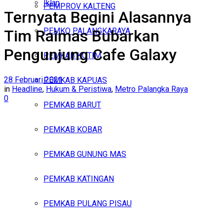
Iklan
PEMPROV KALTENG
Ternyata Begini Alasannya
Senin, Agustus 10, 2026
PEMKO PALANGKARAYA
Tim Raimas Bubarkan
Pengunjung Cafe Galaxy
PEMKAB KOTIM
28 Februari 2021
PEMKAB KAPUAS
in
Headline
,
Hukum & Peristiwa
,
Metro Palangka Raya
0
PEMKAB BARUT
PEMKAB KOBAR
PEMKAB GUNUNG MAS
PEMKAB KATINGAN
PEMKAB PULANG PISAU