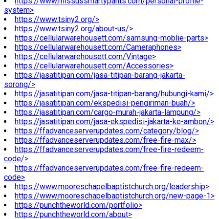
https://www.missussmartypants.com/personal-profile-
system>
https://www.tsiny2.org/>
https://www.tsiny2.org/about-us/>
https://cellularwarehousett.com/samsung-moblie-parts>
https://cellularwarehousett.com/Cameraphones>
https://cellularwarehousett.com/Vintage>
https://cellularwarehousett.com/Accessories>
https://jasatitipan.com/jasa-titipan-barang-jakarta-
sorong/>
https://jasatitipan.com/jasa-titipan-barang/hubungi-kami/>
https://jasatitipan.com/ekspedisi-pengiriman-buah/>
https://jasatitipan.com/cargo-murah-jakarta-lampung/>
https://jasatitipan.com/jasa-ekspedisi-jakarta-ke-ambon/>
https://ffadvanceserverupdates.com/category/blog/>
https://ffadvanceserverupdates.com/free-fire-max/>
https://ffadvanceserverupdates.com/free-fire-redeem-
code/>
https://ffadvanceserverupdates.com/free-fire-redeem-
code>
https://www.mooreschapelbaptistchurch.org/leadership>
https://www.mooreschapelbaptistchurch.org/new-page-1>
https://punchtheworld.com/portfolio>
https://punchtheworld.com/about>