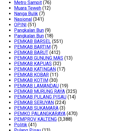
Metro Sampit
(76)
Muara Teweh
(12)
Nanga Bulik
(7)
Nasional
(341)
OPINI
(51)
Pangkalan Bun
(9)
Pangkalan Bun
(18)
PEMKAB BARSEL
(551)
PEMKAB BARTIM
(7)
PEMKAB BARUT
(412)
PEMKAB GUNUNG MAS
(13)
PEMKAB KAPUAS
(32)
PEMKAB KATINGAN
(17)
PEMKAB KOBAR
(11)
PEMKAB KOTIM
(30)
PEMKAB LAMANDAU
(19)
PEMKAB MURUNG RAYA
(325)
PEMKAB PULANG PISAU
(14)
PEMKAB SERUYAN
(224)
PEMKAB SUKAMARA
(3)
PEMKO PALANGKARAYA
(470)
PEMPROV KALTENG
(3,388)
Politik
(41)
Pulang Pisau
(13)