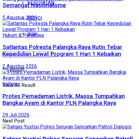
KESEHATAN
Semangat Nasionalisme
5 Agustus 2026
RELIGI
Iklan
Hukum & Peristiwa
Satlantas Polresta Palangka Raya Rutin Tebar
Kepedulian Lewat Program 1 Hari 1 Kebaikan
2 Agustus 2026
No Result
Kalteng
View All Result
Protes Pemadaman Listrik, Massa Tumpahkan
Bangkai Ayam di Kantor PLN Palangka Raya
29 Juli 2026
Next Post