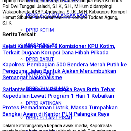
dipimpin langsung oleh Kapolresta Palangka Raya Kombes
DPRD PROVINSI KALTENG
Pol Dwi Tunggal Jaladri, S.I.K., S.H., M.Hum didampingi
Wakapolresta AKBP Andiyatna, S.I.K., M.H, Kabagops Kompol
DPRD KOTA PALANGKA RAYA
Hemat Siburian dan Kasatreskrim Kompol Todoan Agung,
S.I.K.
DPRD KOTIM
Berita
Terkait
DPRD KAPUAS
Kejati Kalteng Tahan 5 Komisioner KPU Kotim,
Terkait Dugaan Korupsi Dana Hibah Pilkada
DPRD BARUT
Kapolres: Pembagian 500 Bendera Merah Putih ke
Pengguna Jalan Bentuk Ajakan Menumbuhkan
DPRD KOBAR
Semangat Nasionalisme
DPRD GUNUNG MAS
Satlantas Polresta Palangka Raya Rutin Tebar
Kepedulian Lewat Program 1 Hari 1 Kebaikan
DPRD KATINGAN
Protes Pemadaman Listrik, Massa Tumpahkan
Bangkai Ayam di Kantor PLN Palangka Raya
DPRD PULANG PISAU
Dalam keterangannya kepada awak media, Kapolresta