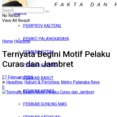
Iklan
Kalteng
Minggu, Agustus 9, 2026
No Result
View All Result
PEMPROV KALTENG
PEMKO PALANGKARAYA
Home
Headline
Ternyata Begini Motif Pelaku
PEMKAB KOTIM
Curas dan Jambret
PEMKAB KAPUAS
27 Februari 2021
PEMKAB BARUT
in
Headline
,
Hukum & Peristiwa
,
Metro Palangka Raya
0
PEMKAB KOBAR
PEMKAB GUNUNG MAS