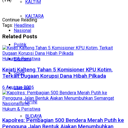
KALTIM
KALTARA
Continue Reading
Tags:
Headlines
Nasional
Related
Posts
Politik
Hukum & Peristiwa
Ekonomi
Kejati Kalteng Tahan 5 Komisioner KPU Kotim,
Sport
Terkait Dugaan Korupsi Dana Hibah Pilkada
6 Agustus 2026
Lain-lain
OPINI
Hukum & Peristiwa
BUDAYA
Kapolres: Pembagian 500 Bendera Merah Putih ke
Pengguna Jalan Bentuk Ajakan Menumbuhkan