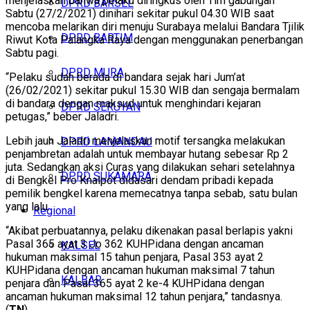
menjelaskan bahwa pelaku diringkus oleh Tim gabungan
DPRD BARSEL
Sabtu (27/2/2021) dinihari sekitar pukul 04.30 WIB saat
mencoba melarikan diri menuju Surabaya melalui Bandara Tjilik
DPRD BARTIM
Riwut Kota Palangka Raya dengan menggunakan penerbangan
Sabtu pagi.
DPRD MURA
“Pelaku sudah berada di bandara sejak hari Jum’at
(26/02/2021) sekitar pukul 15.30 WIB dan sengaja bermalam
di bandara dengan maksud untuk menghindari kejaran
DPRD SERUYAN
petugas,” beber Jaladri.
Lebih jauh Jaladri menjelaskan motif tersangka melakukan
DPRD LAMANDAU
penjambretan adalah untuk membayar hutang sebesar Rp 2
juta. Sedangkan aksi Curas yang dilakukan sehari setelahnya
DPRD SUKAMARA
di Bengkel Pro Knalpot didasari dendam pribadi kepada
pemilik bengkel karena memecatnya tanpa sebab, satu bulan
yang lalu.
Regional
“Akibat perbuatannya, pelaku dikenakan pasal berlapis yakni
Pasal 365 ayat 3 Jo 362 KUHPidana dengan ancaman
KALSEL
hukuman maksimal 15 tahun penjara, Pasal 353 ayat 2
KUHPidana dengan ancaman hukuman maksimal 7 tahun
KALBAR
penjara dan Pasal 365 ayat 2 ke-4 KUHPidana dengan
ancaman hukuman maksimal 12 tahun penjara,” tandasnya.
(
TN
)