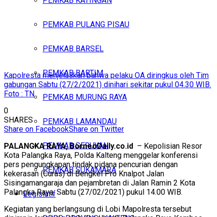
PEMKAB KATINGAN
PEMKAB PULANG PISAU
PEMKAB BARSEL
PEMKAB BARTIM
Kapolresta menjelaskan bahwa pelaku OA diringkus oleh Tim
gabungan Sabtu (27/2/2021) dinihari sekitar pukul 04.30 WIB.
Foto : TN
PEMKAB MURUNG RAYA
0
SHARES
PEMKAB LAMANDAU
Share on Facebook
Share on Twitter
PEMKAB SERUYAN
PALANGKA RAYA, BorneoDaily.co.id
– Kepolisian Resor
Kota Palangka Raya, Polda Kalteng menggelar konferensi
pers pengungkapan tindak pidana pencurian dengan
PEMKAB SUKAMARA
kekerasan (Curas) di Bengkel Pro Knalpot Jalan
Sisingamangaraja dan pejambretan di Jalan Ramin 2 Kota
Palangka Raya, Sabtu (27/02/2021) pukul 14.00 WIB.
Legislatif
Kegiatan yang berlangsung di Lobi Mapolresta tersebut