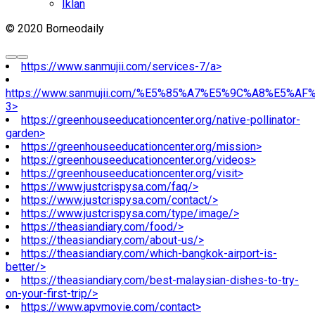
Iklan
© 2020 Borneodaily
https://www.sanmujii.com/services-7/a>
https://www.sanmujii.com/%E5%85%A7%E5%9C%A8%E5%A
3>
https://greenhouseeducationcenter.org/native-pollinator-
garden>
https://greenhouseeducationcenter.org/mission>
https://greenhouseeducationcenter.org/videos>
https://greenhouseeducationcenter.org/visit>
https://www.justcrispysa.com/faq/>
https://www.justcrispysa.com/contact/>
https://www.justcrispysa.com/type/image/>
https://theasiandiary.com/food/>
https://theasiandiary.com/about-us/>
https://theasiandiary.com/which-bangkok-airport-is-
better/>
https://theasiandiary.com/best-malaysian-dishes-to-try-
on-your-first-trip/>
https://www.apvmovie.com/contact>