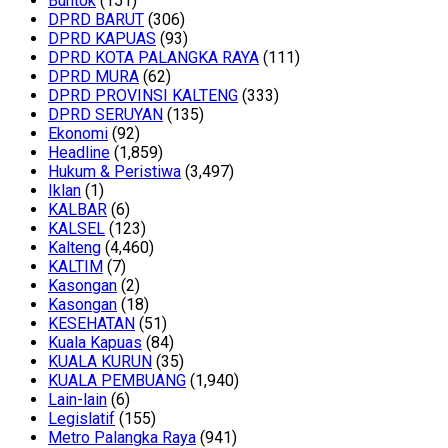
Buntok
(151)
DPRD BARUT
(306)
DPRD KAPUAS
(93)
DPRD KOTA PALANGKA RAYA
(111)
DPRD MURA
(62)
DPRD PROVINSI KALTENG
(333)
DPRD SERUYAN
(135)
Ekonomi
(92)
Headline
(1,859)
Hukum & Peristiwa
(3,497)
Iklan
(1)
KALBAR
(6)
KALSEL
(123)
Kalteng
(4,460)
KALTIM
(7)
Kasongan
(2)
Kasongan
(18)
KESEHATAN
(51)
Kuala Kapuas
(84)
KUALA KURUN
(35)
KUALA PEMBUANG
(1,940)
Lain-lain
(6)
Legislatif
(155)
Metro Palangka Raya
(941)