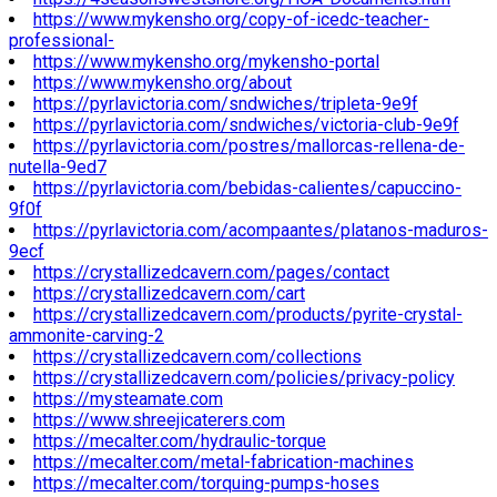
https://www.mykensho.org/copy-of-icedc-teacher-
professional-
https://www.mykensho.org/mykensho-portal
https://www.mykensho.org/about
https://pyrlavictoria.com/sndwiches/tripleta-9e9f
https://pyrlavictoria.com/sndwiches/victoria-club-9e9f
https://pyrlavictoria.com/postres/mallorcas-rellena-de-
nutella-9ed7
https://pyrlavictoria.com/bebidas-calientes/capuccino-
9f0f
https://pyrlavictoria.com/acompaantes/platanos-maduros-
9ecf
https://crystallizedcavern.com/pages/contact
https://crystallizedcavern.com/cart
https://crystallizedcavern.com/products/pyrite-crystal-
ammonite-carving-2
https://crystallizedcavern.com/collections
https://crystallizedcavern.com/policies/privacy-policy
https://mysteamate.com
https://www.shreejicaterers.com
https://mecalter.com/hydraulic-torque
https://mecalter.com/metal-fabrication-machines
https://mecalter.com/torquing-pumps-hoses