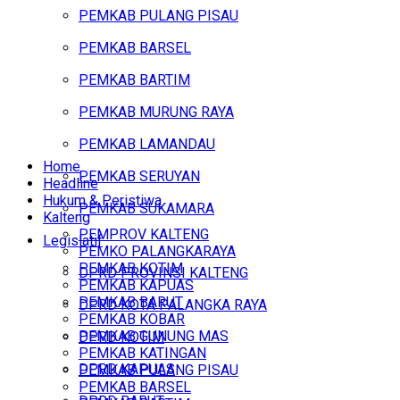
PEMKAB PULANG PISAU
PEMKAB BARSEL
PEMKAB BARTIM
PEMKAB MURUNG RAYA
PEMKAB LAMANDAU
Home
PEMKAB SERUYAN
Headline
Hukum & Peristiwa
PEMKAB SUKAMARA
Kalteng
PEMPROV KALTENG
Legislatif
PEMKO PALANGKARAYA
PEMKAB KOTIM
DPRD PROVINSI KALTENG
PEMKAB KAPUAS
PEMKAB BARUT
DPRD KOTA PALANGKA RAYA
PEMKAB KOBAR
PEMKAB GUNUNG MAS
DPRD KOTIM
PEMKAB KATINGAN
DPRD KAPUAS
PEMKAB PULANG PISAU
PEMKAB BARSEL