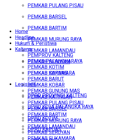
PEMKAB PULANG PISAU
PEMKAB BARSEL
PEMKAB BARTIM
Home
Headline
PEMKAB MURUNG RAYA
Hukum & Peristiwa
Kalteng
PEMKAB LAMANDAU
PEMPROV KALTENG
PEMKO PALANGKARAYA
PEMKAB SERUYAN
PEMKAB KOTIM
PEMKAB SUKAMARA
PEMKAB KAPUAS
PEMKAB BARUT
Legislatif
PEMKAB KOBAR
PEMKAB GUNUNG MAS
DPRD PROVINSI KALTENG
PEMKAB KATINGAN
PEMKAB PULANG PISAU
DPRD KOTA PALANGKA RAYA
PEMKAB BARSEL
PEMKAB BARTIM
DPRD KOTIM
PEMKAB MURUNG RAYA
PEMKAB LAMANDAU
DPRD KAPUAS
PEMKAB SERUYAN
PEMKAB SUKAMARA