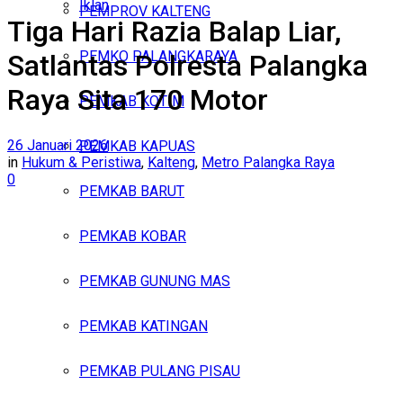
Iklan
PEMPROV KALTENG
Tiga Hari Razia Balap Liar,
Sabtu, Agustus 8, 2026
PEMKO PALANGKARAYA
Satlantas Polresta Palangka
Raya Sita 170 Motor
PEMKAB KOTIM
26 Januari 2026
PEMKAB KAPUAS
in
Hukum & Peristiwa
,
Kalteng
,
Metro Palangka Raya
0
PEMKAB BARUT
PEMKAB KOBAR
PEMKAB GUNUNG MAS
PEMKAB KATINGAN
PEMKAB PULANG PISAU