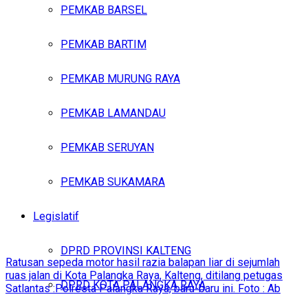
PEMKAB BARSEL
PEMKAB BARTIM
PEMKAB MURUNG RAYA
PEMKAB LAMANDAU
PEMKAB SERUYAN
PEMKAB SUKAMARA
Legislatif
DPRD PROVINSI KALTENG
Ratusan sepeda motor hasil razia balapan liar di sejumlah
ruas jalan di Kota Palangka Raya, Kalteng, ditilang petugas
DPRD KOTA PALANGKA RAYA
Satlantas :Polresta Palangka Raya, baru-baru ini. Foto : Ab