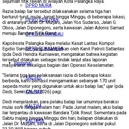
sejumlah titik rawan di wilayah Kota Palangka Raya.
DPRD MURA
Razia balap liar tersebut dilaksanakan selama tiga hari
berturut-turut, mulai Jumat hingga Minggu, di beberapa lokasi,
DPRD SERUYAN
di antaranya Jalan Dr. Murjani, Jalan Yos Sudarso, Jalan G.
Obos, Jalan Diponegoro, serta kawasan Jalan Adonis Samad
menuju Bandara Tjilik Riwut.
DPRD LAMANDAU
Kapolresta Palangka Raya melalui Kasat Lantas Kompol
DPRD SUKAMARA
Egidio Sumilat, yang disampaikan oleh Kanit Patroli Satlantas
Ipda Dedi Hendra Kurniawan, mengatakan bahwa kegiatan
tersebut dilakukan sebagai tindak lanjut atas laporan
Regional
masyarakat sekaligus bagian dari Operasi Keselamatan.
“Selama tiga hari pelaksanaan razia di beberapa lokasi
KALSEL
berbeda, kami berhasil mengamankan sebanyak 170 unit
sepeda motor yang digunakan untuk aksi balap liar,” ujar Ipda
KALBAR
Dedi, Senin (26/1/2026) pagi.
Dedi menjelaskan, para pelaku balap liar umumnya beraksi
KALTIM
mulai sore hingga malam hari. Pada Jumat malam, aksi balap
liar terpantau di kawasan Bandara Tjilik Riwut. Sementara pada
Sabtu malam hingga Minggu dini hari, balapan dilakukan di
KALTARA
Jalan Dr. Murjani, serta di Jalan Diponegoro sekitar pukul