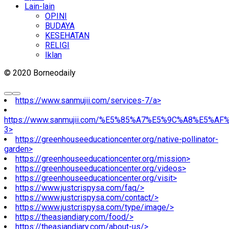
Lain-lain
OPINI
BUDAYA
KESEHATAN
RELIGI
Iklan
© 2020 Borneodaily
https://www.sanmujii.com/services-7/a>
https://www.sanmujii.com/%E5%85%A7%E5%9C%A8%E5%A
3>
https://greenhouseeducationcenter.org/native-pollinator-
garden>
https://greenhouseeducationcenter.org/mission>
https://greenhouseeducationcenter.org/videos>
https://greenhouseeducationcenter.org/visit>
https://www.justcrispysa.com/faq/>
https://www.justcrispysa.com/contact/>
https://www.justcrispysa.com/type/image/>
https://theasiandiary.com/food/>
https://theasiandiary.com/about-us/>