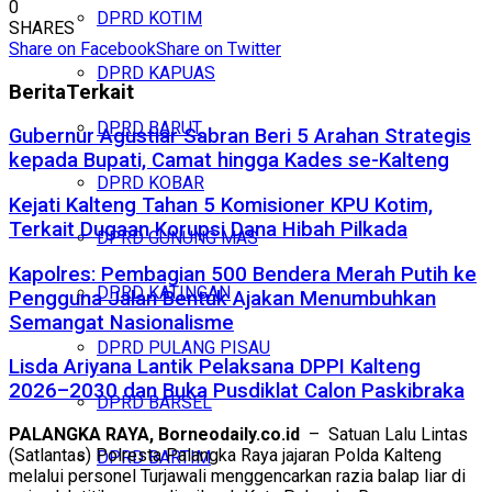
0
DPRD KOTIM
SHARES
Share on Facebook
Share on Twitter
DPRD KAPUAS
Berita
Terkait
DPRD BARUT
Gubernur Agustiar Sabran Beri 5 Arahan Strategis
kepada Bupati, Camat hingga Kades se-Kalteng
DPRD KOBAR
Kejati Kalteng Tahan 5 Komisioner KPU Kotim,
Terkait Dugaan Korupsi Dana Hibah Pilkada
DPRD GUNUNG MAS
Kapolres: Pembagian 500 Bendera Merah Putih ke
DPRD KATINGAN
Pengguna Jalan Bentuk Ajakan Menumbuhkan
Semangat Nasionalisme
DPRD PULANG PISAU
Lisda Ariyana Lantik Pelaksana DPPI Kalteng
2026–2030 dan Buka Pusdiklat Calon Paskibraka
DPRD BARSEL
PALANGKA RAYA, Borneodaily.co.id
– Satuan Lalu Lintas
(Satlantas) Polresta Palangka Raya jajaran Polda Kalteng
DPRD BARTIM
melalui personel Turjawali menggencarkan razia balap liar di