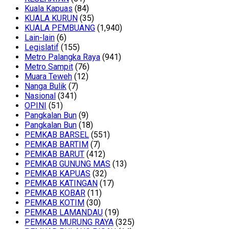
Kuala Kapuas
(84)
KUALA KURUN
(35)
KUALA PEMBUANG
(1,940)
Lain-lain
(6)
Legislatif
(155)
Metro Palangka Raya
(941)
Metro Sampit
(76)
Muara Teweh
(12)
Nanga Bulik
(7)
Nasional
(341)
OPINI
(51)
Pangkalan Bun
(9)
Pangkalan Bun
(18)
PEMKAB BARSEL
(551)
PEMKAB BARTIM
(7)
PEMKAB BARUT
(412)
PEMKAB GUNUNG MAS
(13)
PEMKAB KAPUAS
(32)
PEMKAB KATINGAN
(17)
PEMKAB KOBAR
(11)
PEMKAB KOTIM
(30)
PEMKAB LAMANDAU
(19)
PEMKAB MURUNG RAYA
(325)