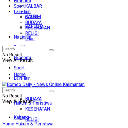
Ekonomi
Sport
KALBAR
Lain-lain
KALTIM
OPINI
BUDAYA
KALTARA
KESEHATAN
RELIGI
Nasional
Iklan
Politik
No Result
Ekonomi
View All Result
Sport
Home
Lain-lain
OPINI
Headline
No Result
BUDAYA
View All Result
Hukum & Peristiwa
KESEHATAN
Kalteng
RELIGI
Home
Hukum & Peristiwa