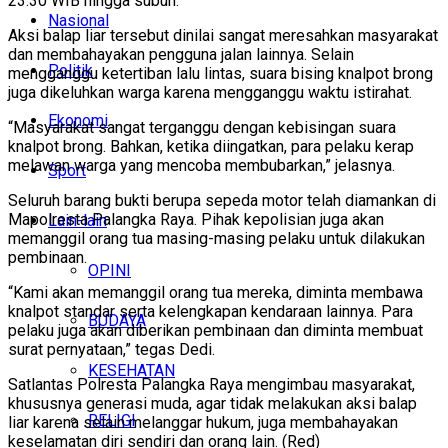
23.30 WIB hingga subuh.
Nasional
Aksi balap liar tersebut dinilai sangat meresahkan masyarakat
dan membahayakan pengguna jalan lainnya. Selain
Politik
mengganggu ketertiban lalu lintas, suara bising knalpot brong
juga dikeluhkan warga karena mengganggu waktu istirahat.
Ekonomi
“Masyarakat sangat terganggu dengan kebisingan suara
knalpot brong. Bahkan, ketika diingatkan, para pelaku kerap
melawan warga yang mencoba membubarkan,” jelasnya.
Sport
Seluruh barang bukti berupa sepeda motor telah diamankan di
Mapolresta Palangka Raya. Pihak kepolisian juga akan
Lain-lain
memanggil orang tua masing-masing pelaku untuk dilakukan
pembinaan.
OPINI
“Kami akan memanggil orang tua mereka, diminta membawa
knalpot standar serta kelengkapan kendaraan lainnya. Para
BUDAYA
pelaku juga akan diberikan pembinaan dan diminta membuat
surat pernyataan,” tegas Dedi.
KESEHATAN
Satlantas Polresta Palangka Raya mengimbau masyarakat,
khususnya generasi muda, agar tidak melakukan aksi balap
RELIGI
liar karena selain melanggar hukum, juga membahayakan
keselamatan diri sendiri dan orang lain. (Red)