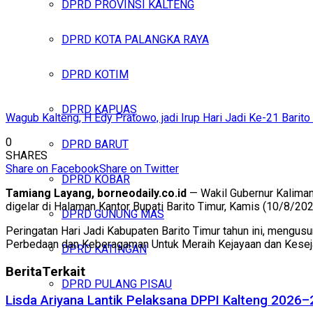
DPRD PROVINSI KALTENG
DPRD KOTA PALANGKA RAYA
DPRD KOTIM
DPRD KAPUAS
Wagub Kalteng, H Edy Pratowo, jadi Irup Hari Jadi Ke-21 Barito 
0
DPRD BARUT
SHARES
Share on Facebook
Share on Twitter
DPRD KOBAR
Tamiang Layang, borneodaily.co.id
— Wakil Gubernur Kalimant
digelar di Halaman Kantor Bupati Barito Timur, Kamis (10/8/202
DPRD GUNUNG MAS
Peringatan Hari Jadi Kabupaten Barito Timur tahun ini, meng
Perbedaan dan Keberagaman Untuk Meraih Kejayaan dan Kese
DPRD KATINGAN
Berita
Terkait
DPRD PULANG PISAU
Lisda Ariyana Lantik Pelaksana DPPI Kalteng 2026–