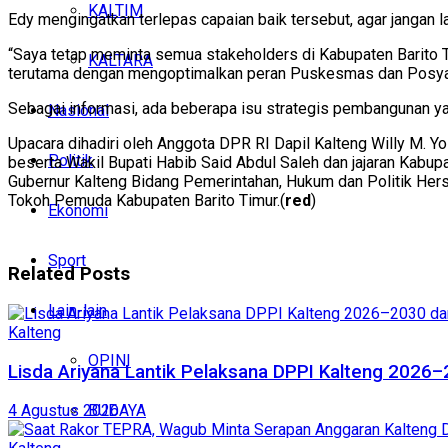
KALTIM
Edy mengingatkan terlepas capaian baik tersebut, agar jangan la
“Saya tetap meminta semua stakeholders di Kabupaten Barito Ti
KALTARA
terutama dengan mengoptimalkan peran Puskesmas dan Posyan
Sebagai informasi, ada beberapa isu strategis pembangunan yan
Nasional
Upacara dihadiri oleh Anggota DPR RI Dapil Kalteng Willy M. Y
Politik
beserta Wakil Bupati Habib Said Abdul Saleh dan jajaran Kabupat
Gubernur Kalteng Bidang Pemerintahan, Hukum dan Politik Hers
Tokoh Pemuda Kabupaten Barito Timur.(
red
)
Ekonomi
Sport
Related
Posts
Lain-lain
Kalteng
OPINI
Lisda Ariyana Lantik Pelaksana DPPI Kalteng 2026–
BUDAYA
4 Agustus 2026