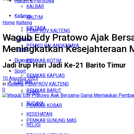
Hukum & Peristiwa
KALBAR
Kalteng
KALTIM
Home
Kalteng
KALTARA
PEMPROV KALTENG
Wagub Edy Pratowo Ajak Ber
Nasional
PEMKO PALANGKARAYA
Meningkatkan Kesejahteraan 
Politik
Ekonomi
PEMKAB KOTIM
Jadi Irup Hari Jadi Ke-21 Barito Timur
Sport
PEMKAB KAPUAS
10 Agustus 2023
Lain-lain
in
Kalteng
,
PEMPROV KALTENG
0
PEMKAB BARUT
OPINI
BUDAYA
PEMKAB KOBAR
KESEHATAN
PEMKAB GUNUNG MAS
RELIGI