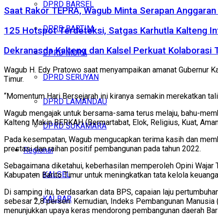
DPRD BARSEL
Saat Rakor TEPRA, Wagub Minta Serapan Anggaran 
DPRD BARTIM
125 Hotspot Terdeteksi, Satgas Karhutla Kalteng In
Dekranasda Kalteng dan Kalsel Perkuat Kolaborasi
DPRD MURA
Wagub H. Edy Pratowo saat menyampaikan amanat Gubernur Ka
DPRD SERUYAN
Timur.
“Momentum Hari Bersejarah ini kiranya semakin merekatkan tali 
DPRD LAMANDAU
Wagub mengajak untuk bersama-sama terus melaju, bahu-memb
Kalteng Makin BERKAH (Bermartabat, Elok, Religius, Kuat, Aman
DPRD SUKAMARA
Pada kesempatan, Wagub mengucapkan terima kasih dan memberi
prestasi dan raihan positif pembangunan pada tahun 2022.
Regional
Sebagaimana diketahui, keberhasilan memperoleh Opini Wajar T
KALSEL
Kabupaten Barito Timur untuk meningkatkan tata kelola keuang
Di samping itu, berdasarkan data BPS, capaian laju pertumbuha
KALBAR
sebesar 2,8 persen. Kemudian, Indeks Pembangunan Manusia (IPM
menunjukkan upaya keras mendorong pembangunan daerah Bari