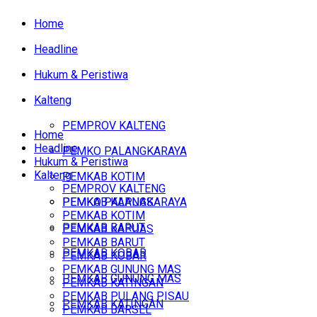
Home
Headline
Hukum & Peristiwa
Kalteng
PEMPROV KALTENG
Home
Headline
PEMKO PALANGKARAYA
Hukum & Peristiwa
Kalteng
PEMKAB KOTIM
PEMPROV KALTENG
PEMKAB KAPUAS
PEMKO PALANGKARAYA
PEMKAB KOTIM
PEMKAB BARUT
PEMKAB KAPUAS
PEMKAB BARUT
PEMKAB KOBAR
PEMKAB KOBAR
PEMKAB GUNUNG MAS
PEMKAB GUNUNG MAS
PEMKAB KATINGAN
PEMKAB PULANG PISAU
PEMKAB KATINGAN
PEMKAB BARSEL