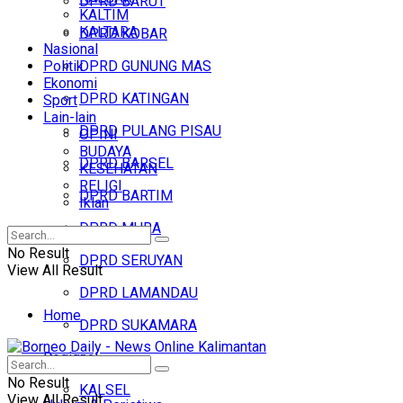
DPRD BARUT
KALTIM
KALTARA
DPRD KOBAR
Nasional
Politik
DPRD GUNUNG MAS
Ekonomi
DPRD KATINGAN
Sport
Lain-lain
DPRD PULANG PISAU
OPINI
BUDAYA
DPRD BARSEL
KESEHATAN
RELIGI
DPRD BARTIM
Iklan
DPRD MURA
No Result
DPRD SERUYAN
View All Result
DPRD LAMANDAU
Home
DPRD SUKAMARA
Regional
Headline
No Result
KALSEL
View All Result