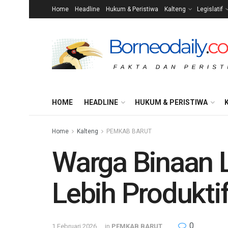
Home
Headline
Hukum & Peristiwa
Kalteng
Legislatif
HOME
HEADLINE
HUKUM & PERISTIWA
Home
Kalteng
PEMKAB BARUT
Warga Binaan 
Lebih Produkti
0
1 Februari 2026
in
PEMKAB BARUT