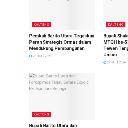
KALTENG
KALTENG
Pemkab Barito Utara Tegaskan
Bupati Shal
Peran Strategis Ormas dalam
MTQH ke-53 
Mendukung Pembangunan
Teweh Teng
Umum
28 JULI 2026
27 JULI 2026
KALTENG
Bupati Barito Utara dan