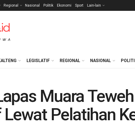
Regional
Nasional
Politik
Ekonomi
Sport
Lain-lain
KALTENG
LEGISLATIF
REGIONAL
NASIONAL
POLIT
Lapas Muara Teweh
f Lewat Pelatihan Ke