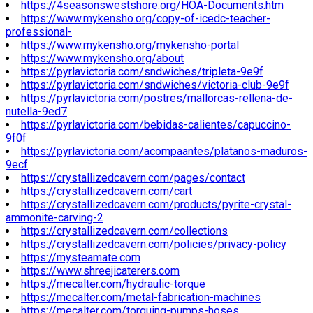
https://4seasonswestshore.org/HOA-Documents.htm
https://www.mykensho.org/copy-of-icedc-teacher-
professional-
https://www.mykensho.org/mykensho-portal
https://www.mykensho.org/about
https://pyrlavictoria.com/sndwiches/tripleta-9e9f
https://pyrlavictoria.com/sndwiches/victoria-club-9e9f
https://pyrlavictoria.com/postres/mallorcas-rellena-de-
nutella-9ed7
https://pyrlavictoria.com/bebidas-calientes/capuccino-
9f0f
https://pyrlavictoria.com/acompaantes/platanos-maduros-
9ecf
https://crystallizedcavern.com/pages/contact
https://crystallizedcavern.com/cart
https://crystallizedcavern.com/products/pyrite-crystal-
ammonite-carving-2
https://crystallizedcavern.com/collections
https://crystallizedcavern.com/policies/privacy-policy
https://mysteamate.com
https://www.shreejicaterers.com
https://mecalter.com/hydraulic-torque
https://mecalter.com/metal-fabrication-machines
https://mecalter.com/torquing-pumps-hoses