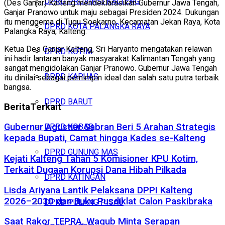
DPRD PROVINSI KALTENG
(Des Ganjar) Kalteng mendeklarasikan Gubernur Jawa Tengah,
Ganjar Pranowo untuk maju sebagai Presiden 2024. Dukungan
itu menggema di Tugu Soekarno, Kecamatan Jekan Raya, Kota
DPRD KOTA PALANGKA RAYA
Palangka Raya, Kalteng.
Ketua Des Ganjar Kalteng, Sri Haryanto mengatakan relawan
DPRD KOTIM
ini hadir lantaran banyak masyarakat Kalimantan Tengah yang
sangat mengidolakan Ganjar Pranowo. Gubernur Jawa Tengah
DPRD KAPUAS
itu dinilai sebagai pemimpin ideal dan salah satu putra terbaik
bangsa.
DPRD BARUT
Berita
Terkait
Gubernur Agustiar Sabran Beri 5 Arahan Strategis
DPRD KOBAR
kepada Bupati, Camat hingga Kades se-Kalteng
DPRD GUNUNG MAS
Kejati Kalteng Tahan 5 Komisioner KPU Kotim,
Terkait Dugaan Korupsi Dana Hibah Pilkada
DPRD KATINGAN
Lisda Ariyana Lantik Pelaksana DPPI Kalteng
2026–2030 dan Buka Pusdiklat Calon Paskibraka
DPRD PULANG PISAU
Saat Rakor TEPRA, Wagub Minta Serapan