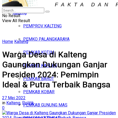
Iklan
Kalteng
Minggu, Agustus 9, 2026
No Result
View All Result
PEMPROV KALTENG
PEMKO PALANGKARAYA
Home
Kalteng
Warga Desa di Kalteng
PEMKAB KOTIM
Gaungkan Dukungan Ganjar
PEMKAB KAPUAS
Presiden 2024: Pemimpin
PEMKAB BARUT
Ideal & Putra Terbaik Bangsa
PEMKAB KOBAR
27 Mei 2022
in
Kalteng
,
Politik
PEMKAB GUNUNG MAS
0