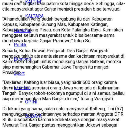
KALTIM
mulai dari tingkat kabupaten/kota hingga desa. Sehingga, cita-
cita masyarakat agar Ganjar menjadi presiden bisa terwujud.
KALTARA
“Alhamdulillah yang sudah bergabung itu dari Kabupaten
Kapuas, Kabupaten Gunung Mas, Kabupaten Katingan,
Kabupaten Pulang Pisau, dan Kota Palangka Raya. Kami akan
Nasional
menggaet seluruh masyarakat untuk bisa bersama-sama
membawa kepada Ganjar Pranowo,” tutup Sri.
Politik
Senada, Ketua Dewan Pengarah Des Ganjar, Wargiyati
mengaku takjub atas antusiasme dan kecintaan masyarakat di
Ekonomi
Kalimantan Tengah untuk mendukung Ganjar. Bahkan, mereka
siap memenangkan Gubernur Jawa Tengah itu menjadi
Presiden.
Sport
“Deklarasi Kalteng luar biasa, yang hadir 600 orang karena
Lain-lain
disini juga ada asosiasi orang Jawa yang ada di Kalimantan
Tengah. Banyak tokoh-tokohnya ngumpul di sini semua, beliau
siap memenangkan Mas Ganjar di sini,” terang Wargiyati.
OPINI
Di lokasi yang sama, salah satu masyarakat Kalteng, Tini (57)
mengungkapkan kecintaannya terhadap mantan Anggota DPR
BUDAYA
RI itu disebabkan karena kedekatannya dengan masyarakat.
Menurut Tini, Ganjar pantas menggantikan Jokowi sebagai