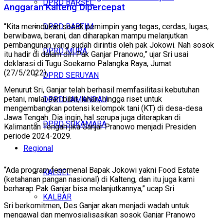
DPRD BARSEL
Anggaran Kalteng Dipercepat
DPRD BARTIM
“Kita merindukan sosok pemimpin yang tegas, cerdas, lugas,
berwibawa, berani, dan diharapkan mampu melanjutkan
pembangunan yang sudah dirintis oleh pak Jokowi. Nah sosok
DPRD MURA
itu hadir di dalam diri Pak Ganjar Pranowo,” ujar Sri usai
deklarasi di Tugu Soekarno Palangka Raya, Jumat
(27/5/2022).
DPRD SERUYAN
Menurut Sri, Ganjar telah berhasil memfasilitasi kebutuhan
petani, mulai dari bibit, lahan, hingga riset untuk
DPRD LAMANDAU
mengembangkan potensi kelompok tani (KT) di desa-desa
Jawa Tengah. Dia ingin, hal serupa juga diterapkan di
DPRD SUKAMARA
Kalimantan Tengah jika Ganjar Pranowo menjadi Presiden
periode 2024-2029.
Regional
“Ada program fenomenal Bapak Jokowi yakni Food Estate
KALSEL
(ketahanan pangan nasional) di Kalteng, dan itu juga kami
berharap Pak Ganjar bisa melanjutkannya,” ucap Sri.
KALBAR
Sri berkomitmen, Des Ganjar akan menjadi wadah untuk
mengawal dan menyosialisasikan sosok Ganjar Pranowo