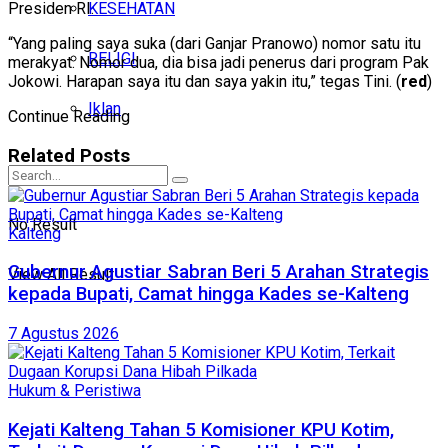
KESEHATAN
Presiden RI.
“Yang paling saya suka (dari Ganjar Pranowo) nomor satu itu
RELIGI
merakyat. Nomor dua, dia bisa jadi penerus dari program Pak
Jokowi. Harapan saya itu dan saya yakin itu,” tegas Tini. (
red
)
Iklan
Continue Reading
Related
Posts
No Result
Kalteng
Gubernur Agustiar Sabran Beri 5 Arahan Strategis
View All Result
kepada Bupati, Camat hingga Kades se-Kalteng
7 Agustus 2026
Hukum & Peristiwa
Kejati Kalteng Tahan 5 Komisioner KPU Kotim,