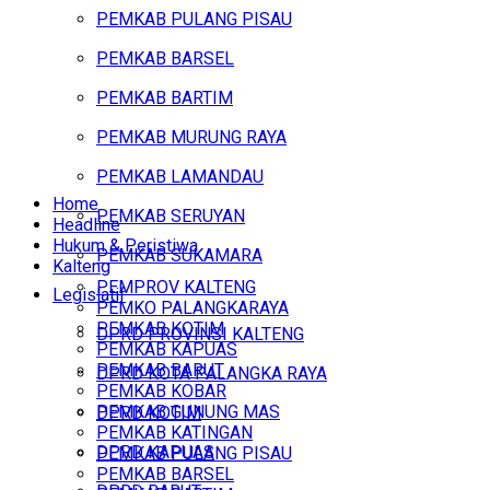
PEMKAB PULANG PISAU
PEMKAB BARSEL
PEMKAB BARTIM
PEMKAB MURUNG RAYA
PEMKAB LAMANDAU
Home
PEMKAB SERUYAN
Headline
Hukum & Peristiwa
PEMKAB SUKAMARA
Kalteng
PEMPROV KALTENG
Legislatif
PEMKO PALANGKARAYA
PEMKAB KOTIM
DPRD PROVINSI KALTENG
PEMKAB KAPUAS
PEMKAB BARUT
DPRD KOTA PALANGKA RAYA
PEMKAB KOBAR
PEMKAB GUNUNG MAS
DPRD KOTIM
PEMKAB KATINGAN
DPRD KAPUAS
PEMKAB PULANG PISAU
PEMKAB BARSEL