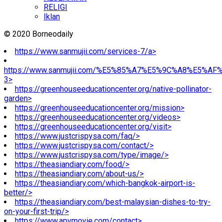
RELIGI
Iklan
© 2020 Borneodaily
https://www.sanmujii.com/services-7/a>
https://www.sanmujii.com/%E5%85%A7%E5%9C%A8%E5%A
3>
https://greenhouseeducationcenter.org/native-pollinator-
garden>
https://greenhouseeducationcenter.org/mission>
https://greenhouseeducationcenter.org/videos>
https://greenhouseeducationcenter.org/visit>
https://www.justcrispysa.com/faq/>
https://www.justcrispysa.com/contact/>
https://www.justcrispysa.com/type/image/>
https://theasiandiary.com/food/>
https://theasiandiary.com/about-us/>
https://theasiandiary.com/which-bangkok-airport-is-
better/>
https://theasiandiary.com/best-malaysian-dishes-to-try-
on-your-first-trip/>
https://www.apvmovie.com/contact>