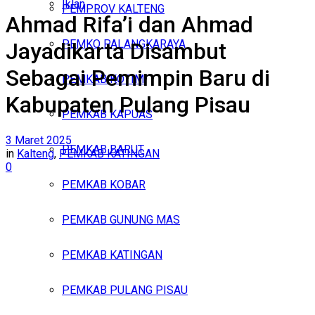
Iklan
PEMPROV KALTENG
Ahmad Rifa’i dan Ahmad
Minggu, Agustus 9, 2026
PEMKO PALANGKARAYA
Jayadikarta Disambut
Sebagai Pemimpin Baru di
PEMKAB KOTIM
Kabupaten Pulang Pisau
PEMKAB KAPUAS
3 Maret 2025
PEMKAB BARUT
in
Kalteng
,
PEMKAB KATINGAN
0
PEMKAB KOBAR
PEMKAB GUNUNG MAS
PEMKAB KATINGAN
PEMKAB PULANG PISAU