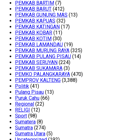
PEMKAB BARTIM
(7)
PEMKAB BARUT
(412)
PEMKAB GUNUNG MAS
(13)
PEMKAB KAPUAS
(32)
PEMKAB KATINGAN
(17)
PEMKAB KOBAR
(11)
PEMKAB KOTIM
(30)
PEMKAB LAMANDAU
(19)
PEMKAB MURUNG RAYA
(325)
PEMKAB PULANG PISAU
(14)
PEMKAB SERUYAN
(224)
PEMKAB SUKAMARA
(3)
PEMKO PALANGKARAYA
(470)
PEMPROV KALTENG
(3,388)
Politik
(41)
Pulang Pisau
(13)
Puruk Cahu
(66)
Regional
(22)
RELIGI
(12)
Sport
(98)
Sumatera
(8)
Sumatra
(274)
Sumatra Utara
(5)
Uncategorized
(192)