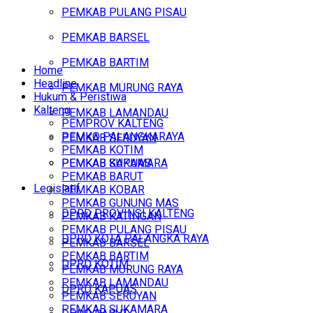
PEMKAB PULANG PISAU
PEMKAB BARSEL
PEMKAB BARTIM
Home
Headline
PEMKAB MURUNG RAYA
Hukum & Peristiwa
Kalteng
PEMKAB LAMANDAU
PEMPROV KALTENG
PEMKO PALANGKARAYA
PEMKAB SERUYAN
PEMKAB KOTIM
PEMKAB SUKAMARA
PEMKAB KAPUAS
PEMKAB BARUT
Legislatif
PEMKAB KOBAR
PEMKAB GUNUNG MAS
DPRD PROVINSI KALTENG
PEMKAB KATINGAN
PEMKAB PULANG PISAU
DPRD KOTA PALANGKA RAYA
PEMKAB BARSEL
PEMKAB BARTIM
DPRD KOTIM
PEMKAB MURUNG RAYA
PEMKAB LAMANDAU
DPRD KAPUAS
PEMKAB SERUYAN
PEMKAB SUKAMARA