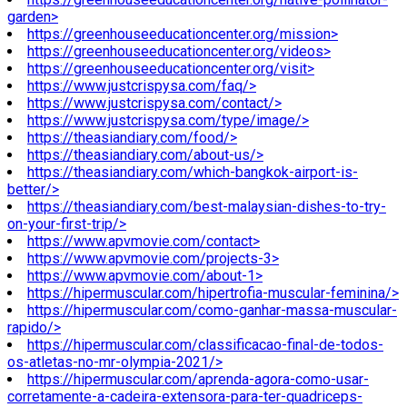
garden>
https://greenhouseeducationcenter.org/mission>
https://greenhouseeducationcenter.org/videos>
https://greenhouseeducationcenter.org/visit>
https://www.justcrispysa.com/faq/>
https://www.justcrispysa.com/contact/>
https://www.justcrispysa.com/type/image/>
https://theasiandiary.com/food/>
https://theasiandiary.com/about-us/>
https://theasiandiary.com/which-bangkok-airport-is-
better/>
https://theasiandiary.com/best-malaysian-dishes-to-try-
on-your-first-trip/>
https://www.apvmovie.com/contact>
https://www.apvmovie.com/projects-3>
https://www.apvmovie.com/about-1>
https://hipermuscular.com/hipertrofia-muscular-feminina/>
https://hipermuscular.com/como-ganhar-massa-muscular-
rapido/>
https://hipermuscular.com/classificacao-final-de-todos-
os-atletas-no-mr-olympia-2021/>
https://hipermuscular.com/aprenda-agora-como-usar-
corretamente-a-cadeira-extensora-para-ter-quadriceps-