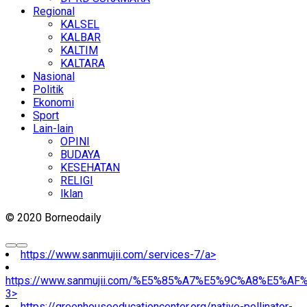
Regional
KALSEL
KALBAR
KALTIM
KALTARA
Nasional
Politik
Ekonomi
Sport
Lain-lain
OPINI
BUDAYA
KESEHATAN
RELIGI
Iklan
© 2020 Borneodaily
https://www.sanmujii.com/services-7/a>
https://www.sanmujii.com/%E5%85%A7%E5%9C%A8%E5%A
3>
https://greenhouseeducationcenter.org/native-pollinator-