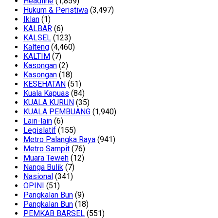
Headline
(1,859)
Hukum & Peristiwa
(3,497)
Iklan
(1)
KALBAR
(6)
KALSEL
(123)
Kalteng
(4,460)
KALTIM
(7)
Kasongan
(2)
Kasongan
(18)
KESEHATAN
(51)
Kuala Kapuas
(84)
KUALA KURUN
(35)
KUALA PEMBUANG
(1,940)
Lain-lain
(6)
Legislatif
(155)
Metro Palangka Raya
(941)
Metro Sampit
(76)
Muara Teweh
(12)
Nanga Bulik
(7)
Nasional
(341)
OPINI
(51)
Pangkalan Bun
(9)
Pangkalan Bun
(18)
PEMKAB BARSEL
(551)