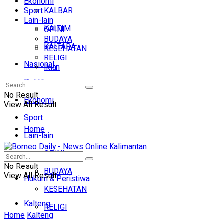
Ekonomi
Sport
KALBAR
Lain-lain
KALTIM
OPINI
BUDAYA
KALTARA
KESEHATAN
RELIGI
Nasional
Iklan
Politik
No Result
Ekonomi
View All Result
Sport
Home
Lain-lain
OPINI
Headline
No Result
BUDAYA
View All Result
Hukum & Peristiwa
KESEHATAN
Kalteng
RELIGI
Home
Kalteng