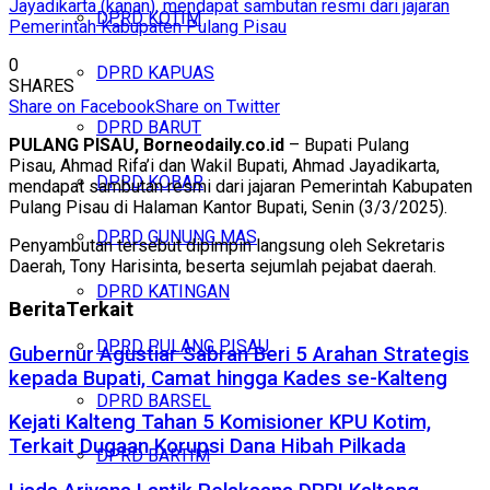
Jayadikarta (kanan), mendapat sambutan resmi dari jajaran
DPRD KOTIM
Pemerintah Kabupaten Pulang Pisau
0
DPRD KAPUAS
SHARES
Share on Facebook
Share on Twitter
DPRD BARUT
PULANG PISAU, Borneodaily.co.id
– Bupati Pulang
Pisau, Ahmad Rifa’i dan Wakil Bupati, Ahmad Jayadikarta,
DPRD KOBAR
mendapat sambutan resmi dari jajaran Pemerintah Kabupaten
Pulang Pisau di Halaman Kantor Bupati, Senin (3/3/2025).
DPRD GUNUNG MAS
Penyambutan tersebut dipimpin langsung oleh Sekretaris
Daerah, Tony Harisinta, beserta sejumlah pejabat daerah.
DPRD KATINGAN
Berita
Terkait
DPRD PULANG PISAU
Gubernur Agustiar Sabran Beri 5 Arahan Strategis
kepada Bupati, Camat hingga Kades se-Kalteng
DPRD BARSEL
Kejati Kalteng Tahan 5 Komisioner KPU Kotim,
Terkait Dugaan Korupsi Dana Hibah Pilkada
DPRD BARTIM