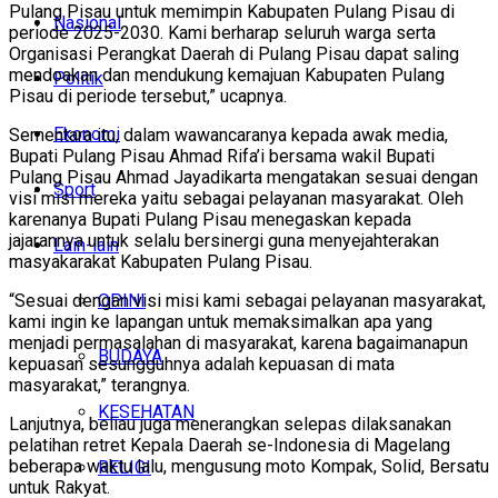
Pulang Pisau untuk memimpin Kabupaten Pulang Pisau di
Nasional
periode 2025-2030. Kami berharap seluruh warga serta
Organisasi Perangkat Daerah di Pulang Pisau dapat saling
mendoakan dan mendukung kemajuan Kabupaten Pulang
Politik
Pisau di periode tersebut,” ucapnya.
Ekonomi
Sementara itu, dalam wawancaranya kepada awak media,
Bupati Pulang Pisau Ahmad Rifa’i bersama wakil Bupati
Pulang Pisau Ahmad Jayadikarta mengatakan sesuai dengan
Sport
visi misi mereka yaitu sebagai pelayanan masyarakat. Oleh
karenanya Bupati Pulang Pisau menegaskan kepada
jajarannya untuk selalu bersinergi guna menyejahterakan
Lain-lain
masyakarakat Kabupaten Pulang Pisau.
“Sesuai dengan visi misi kami sebagai pelayanan masyarakat,
OPINI
kami ingin ke lapangan untuk memaksimalkan apa yang
menjadi permasalahan di masyarakat, karena bagaimanapun
BUDAYA
kepuasan sesungguhnya adalah kepuasan di mata
masyarakat,” terangnya.
KESEHATAN
Lanjutnya, beliau juga menerangkan selepas dilaksanakan
pelatihan retret Kepala Daerah se-Indonesia di Magelang
beberapa waktu lalu, mengusung moto Kompak, Solid, Bersatu
RELIGI
untuk Rakyat.