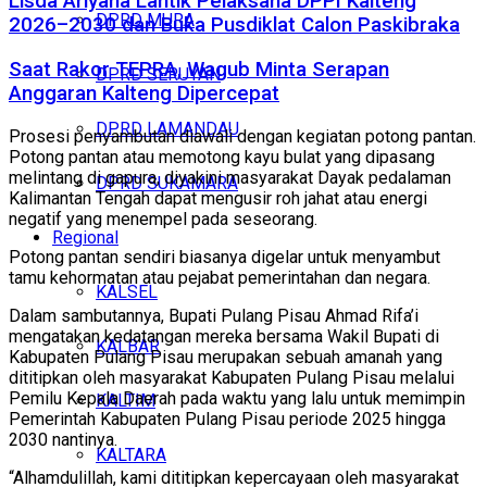
Lisda Ariyana Lantik Pelaksana DPPI Kalteng
DPRD MURA
2026–2030 dan Buka Pusdiklat Calon Paskibraka
Saat Rakor TEPRA, Wagub Minta Serapan
DPRD SERUYAN
Anggaran Kalteng Dipercepat
DPRD LAMANDAU
Prosesi penyambutan diawali dengan kegiatan potong pantan.
Potong pantan atau memotong kayu bulat yang dipasang
melintang di gapura, diyakini masyarakat Dayak pedalaman
DPRD SUKAMARA
Kalimantan Tengah dapat mengusir roh jahat atau energi
negatif yang menempel pada seseorang.
Regional
Potong pantan sendiri biasanya digelar untuk menyambut
tamu kehormatan atau pejabat pemerintahan dan negara.
KALSEL
Dalam sambutannya, Bupati Pulang Pisau Ahmad Rifa’i
mengatakan kedatangan mereka bersama Wakil Bupati di
KALBAR
Kabupaten Pulang Pisau merupakan sebuah amanah yang
dititipkan oleh masyarakat Kabupaten Pulang Pisau melalui
Pemilu Kepala Daerah pada waktu yang lalu untuk memimpin
KALTIM
Pemerintah Kabupaten Pulang Pisau periode 2025 hingga
2030 nantinya.
KALTARA
“Alhamdulillah, kami dititipkan kepercayaan oleh masyarakat