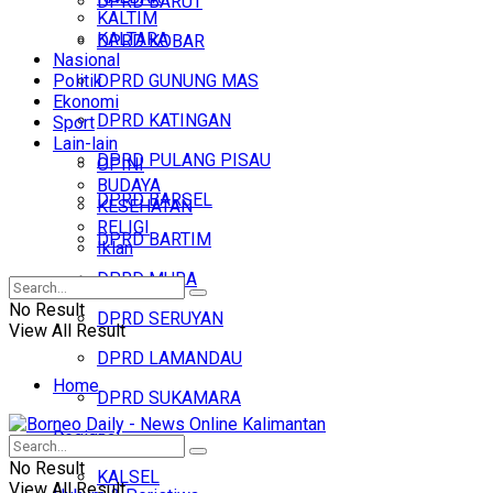
DPRD BARUT
KALTIM
KALTARA
DPRD KOBAR
Nasional
Politik
DPRD GUNUNG MAS
Ekonomi
DPRD KATINGAN
Sport
Lain-lain
DPRD PULANG PISAU
OPINI
BUDAYA
DPRD BARSEL
KESEHATAN
RELIGI
DPRD BARTIM
Iklan
DPRD MURA
No Result
DPRD SERUYAN
View All Result
DPRD LAMANDAU
Home
DPRD SUKAMARA
Regional
Headline
No Result
KALSEL
View All Result