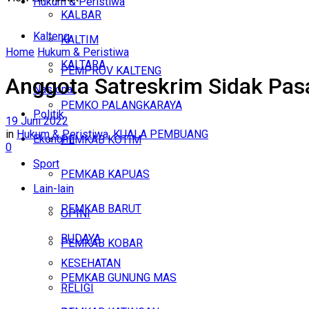
Hukum & Peristiwa
KALBAR
Kalteng
KALTIM
Home
Hukum & Peristiwa
KALTARA
PEMPROV KALTENG
Anggota Satreskrim Sidak Pas
Nasional
PEMKO PALANGKARAYA
Politik
19 Juni 2022
in
Hukum & Peristiwa
,
KUALA PEMBUANG
Ekonomi
PEMKAB KOTIM
0
Sport
PEMKAB KAPUAS
Lain-lain
PEMKAB BARUT
OPINI
BUDAYA
PEMKAB KOBAR
KESEHATAN
PEMKAB GUNUNG MAS
RELIGI