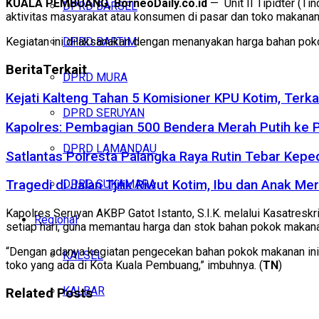
KUALA PEMBUANG, BorneoDaily.co.id
— Unit II Tipidter (T
DPRD BARSEL
aktivitas masyarakat atau konsumen di pasar dan toko makanan
Kegiatan ini dilaksanakan dengan menanyakan harga bahan pok
DPRD BARTIM
Berita
Terkait
DPRD MURA
Kejati Kalteng Tahan 5 Komisioner KPU Kotim, Terka
DPRD SERUYAN
Kapolres: Pembagian 500 Bendera Merah Putih ke
DPRD LAMANDAU
Satlantas Polresta Palangka Raya Rutin Tebar Kepe
DPRD SUKAMARA
Tragedi di Jalan Tjilik Riwut Kotim, Ibu dan Anak 
Kapolres Seruyan AKBP Gatot Istanto, S.I.K. melalui Kasatresk
Regional
setiap hari, guna memantau harga dan stok bahan pokok makan
“Dengan adanya kegiatan pengecekan bahan pokok makanan ini, 
KALSEL
toko yang ada di Kota Kuala Pembuang,” imbuhnya. (
TN
)
KALBAR
Related
Posts