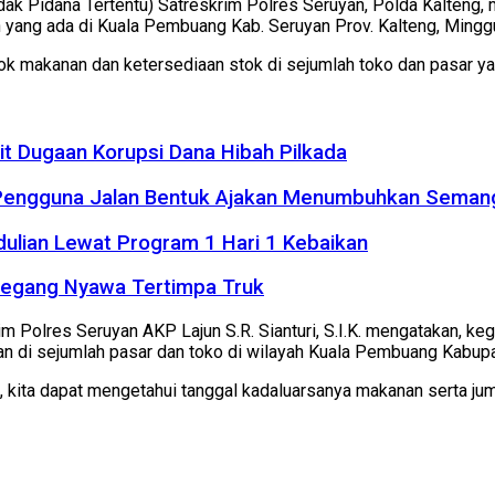
indak Pidana Tertentu) Satreskrim Polres Seruyan, Polda Kalteng
 yang ada di Kuala Pembuang Kab. Seruyan Prov. Kalteng, Mingg
ok makanan dan ketersediaan stok di sejumlah toko dan pasar y
it Dugaan Korupsi Dana Hibah Pilkada
 Pengguna Jalan Bentuk Ajakan Menumbuhkan Seman
dulian Lewat Program 1 Hari 1 Kebaikan
Meregang Nyawa Tertimpa Truk
rim Polres Seruyan AKP Lajun S.R. Sianturi, S.I.K. mengatakan, 
an di sejumlah pasar dan toko di wilayah Kuala Pembuang Kabup
kita dapat mengetahui tanggal kadaluarsanya makanan serta jum