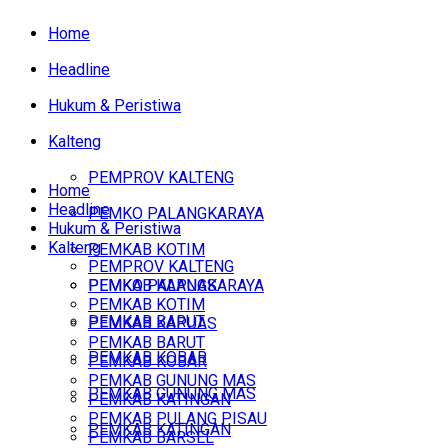
Home
Headline
Hukum & Peristiwa
Kalteng
PEMPROV KALTENG
Home
Headline
PEMKO PALANGKARAYA
Hukum & Peristiwa
Kalteng
PEMKAB KOTIM
PEMPROV KALTENG
PEMKAB KAPUAS
PEMKO PALANGKARAYA
PEMKAB KOTIM
PEMKAB BARUT
PEMKAB KAPUAS
PEMKAB BARUT
PEMKAB KOBAR
PEMKAB KOBAR
PEMKAB GUNUNG MAS
PEMKAB GUNUNG MAS
PEMKAB KATINGAN
PEMKAB PULANG PISAU
PEMKAB KATINGAN
PEMKAB BARSEL