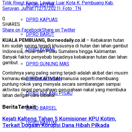
Tjilik Riwut Komp. Lingkar Luar Kota K. Pembuang Kab.
DPRD KOTIM
Seruyan, Jumat (12/3/2021). Foto : TN
0
DPRD KAPUAS
SHARES
Share on Facebook
Share on Twitter
DPRD BARUT
KUALA PEMBUANG, Borneodaily.co.id
– Kebakaran hutan
kini sudah sering terjadi khususnya di hutan dan lahan gambut
DPRD KOBAR
Indonesia, mulai dari Pulau Sumatera hingga Kalimantan.
Banyak faktor penyebab terjadinya kebakaran hutan dan lahan
gambut.
DPRD GUNUNG MAS
Contohnya yang paling sering terjadi adalah akibat dari musim
kemarau dan akibat aktivitas manusia seperti membuang
DPRD KATINGAN
puntung rokok yang menyala secara sembarangan sampai
aktivitas ilegal perusahaan-perusahaan nakal yang membuka
DPRD PULANG PISAU
lahan dengan cara dibakar.
Berita
Terkait
DPRD BARSEL
Kejati Kalteng Tahan 5 Komisioner KPU Kotim,
DPRD BARTIM
Terkait Dugaan Korupsi Dana Hibah Pilkada