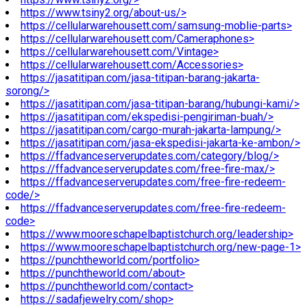
https://www.tsiny2.org/about-us/>
https://cellularwarehousett.com/samsung-moblie-parts>
https://cellularwarehousett.com/Cameraphones>
https://cellularwarehousett.com/Vintage>
https://cellularwarehousett.com/Accessories>
https://jasatitipan.com/jasa-titipan-barang-jakarta-
sorong/>
https://jasatitipan.com/jasa-titipan-barang/hubungi-kami/>
https://jasatitipan.com/ekspedisi-pengiriman-buah/>
https://jasatitipan.com/cargo-murah-jakarta-lampung/>
https://jasatitipan.com/jasa-ekspedisi-jakarta-ke-ambon/>
https://ffadvanceserverupdates.com/category/blog/>
https://ffadvanceserverupdates.com/free-fire-max/>
https://ffadvanceserverupdates.com/free-fire-redeem-
code/>
https://ffadvanceserverupdates.com/free-fire-redeem-
code>
https://www.mooreschapelbaptistchurch.org/leadership>
https://www.mooreschapelbaptistchurch.org/new-page-1>
https://punchtheworld.com/portfolio>
https://punchtheworld.com/about>
https://punchtheworld.com/contact>
https://sadafjewelry.com/shop>