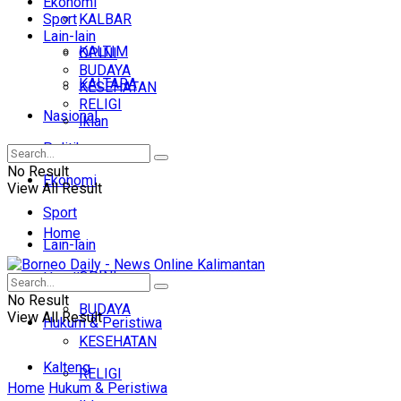
Ekonomi
Sport
KALBAR
Lain-lain
KALTIM
OPINI
BUDAYA
KALTARA
KESEHATAN
RELIGI
Nasional
Iklan
Politik
No Result
Ekonomi
View All Result
Sport
Home
Lain-lain
OPINI
Headline
No Result
BUDAYA
View All Result
Hukum & Peristiwa
KESEHATAN
Kalteng
RELIGI
Home
Hukum & Peristiwa