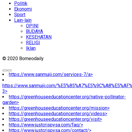
Politik
Ekonomi
Sport
Lain-lain
OPINI
BUDAYA
KESEHATAN
RELIGI
Iklan
© 2020 Borneodaily
https://www.sanmujii.com/services-7/a>
https://www.sanmujii.com/%E5%85%A7%E5%9C%A8%E5%A
3>
https://greenhouseeducationcenter.org/native-pollinator-
garden>
https://greenhouseeducationcenter.org/mission>
https://greenhouseeducationcenter.org/videos>
https://greenhouseeducationcenter.org/visit>
https://www.justcrispysa.com/faq/>
https://www.justcrispysa.com/contact/>