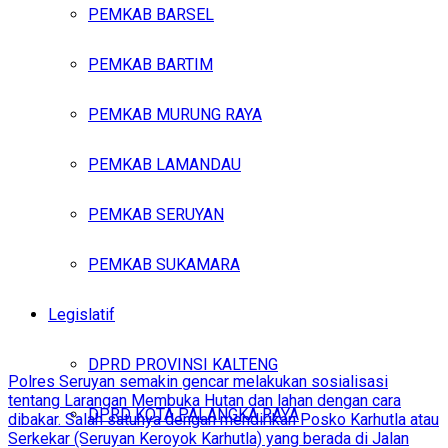
PEMKAB BARSEL
PEMKAB BARTIM
PEMKAB MURUNG RAYA
PEMKAB LAMANDAU
PEMKAB SERUYAN
PEMKAB SUKAMARA
Legislatif
DPRD PROVINSI KALTENG
Polres Seruyan semakin gencar melakukan sosialisasi
tentang Larangan Membuka Hutan dan lahan dengan cara
DPRD KOTA PALANGKA RAYA
dibakar. Salah satunya dengan mendirikan Posko Karhutla atau
Serkekar (Seruyan Keroyok Karhutla) yang berada di Jalan