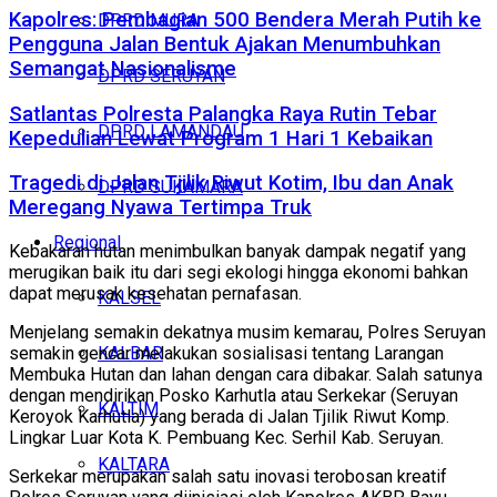
Kapolres: Pembagian 500 Bendera Merah Putih ke
DPRD MURA
Pengguna Jalan Bentuk Ajakan Menumbuhkan
Semangat Nasionalisme
DPRD SERUYAN
Satlantas Polresta Palangka Raya Rutin Tebar
DPRD LAMANDAU
Kepedulian Lewat Program 1 Hari 1 Kebaikan
Tragedi di Jalan Tjilik Riwut Kotim, Ibu dan Anak
DPRD SUKAMARA
Meregang Nyawa Tertimpa Truk
Regional
Kebakaran hutan menimbulkan banyak dampak negatif yang
merugikan baik itu dari segi ekologi hingga ekonomi bahkan
dapat merusak kesehatan pernafasan.
KALSEL
Menjelang semakin dekatnya musim kemarau, Polres Seruyan
KALBAR
semakin gencar melakukan sosialisasi tentang Larangan
Membuka Hutan dan lahan dengan cara dibakar. Salah satunya
dengan mendirikan Posko Karhutla atau Serkekar (Seruyan
KALTIM
Keroyok Karhutla) yang berada di Jalan Tjilik Riwut Komp.
Lingkar Luar Kota K. Pembuang Kec. Serhil Kab. Seruyan.
KALTARA
Serkekar merupakan salah satu inovasi terobosan kreatif