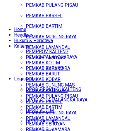
PEMKAB PULANG PISAU
PEMKAB BARSEL
PEMKAB BARTIM
Home
Headline
PEMKAB MURUNG RAYA
Hukum & Peristiwa
Kalteng
PEMKAB LAMANDAU
PEMPROV KALTENG
PEMKO PALANGKARAYA
PEMKAB SERUYAN
PEMKAB KOTIM
PEMKAB SUKAMARA
PEMKAB KAPUAS
PEMKAB BARUT
Legislatif
PEMKAB KOBAR
PEMKAB GUNUNG MAS
DPRD PROVINSI KALTENG
PEMKAB KATINGAN
PEMKAB PULANG PISAU
DPRD KOTA PALANGKA RAYA
PEMKAB BARSEL
PEMKAB BARTIM
DPRD KOTIM
PEMKAB MURUNG RAYA
PEMKAB LAMANDAU
DPRD KAPUAS
PEMKAB SERUYAN
PEMKAB SUKAMARA