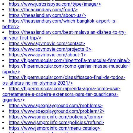
https://www.justcrispysa.com/type/image/>
https://theasiandiary.com/food/>
https://theasiandiary.com/about-us/>
https://theasiandiary.com/which-bangkok-airport-is-
better/>
https://theasiandiary.com/best-malaysian-dishes-to-try-
on-your-first-trip/>
https://www.apvmovie.com/contact>
https://www.apvmovie.com/projects-3>
https://www.apvmovie.com/about-1>
https://hipermuscular.com/hipertrofia-muscular-feminina/>
https://hipermuscular.com/como-ganhar-massa-muscular-
rapido/>
https://hipermuscular.com/classificacao-final-de-todos-
os-atletas-no-mr-olympia-2021/>
https://hipermuscular.com/aprenda-agora-como-usar-
corretamente-a-cadeira-extensora-para-ter-quadriceps-
gigantes/>
https://www.apexplayground.com/problems>
https://www.apexplayground.com/problem/2>
https://www.jsmproinfo.com/policies/terms>
https://www.jsmproinfo.com/policies/refund>
https://www.jsmproinfo.com/menu-catalog>