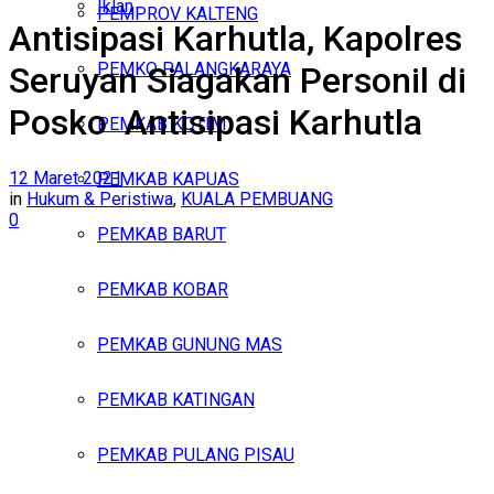
Iklan
PEMPROV KALTENG
Antisipasi Karhutla, Kapolres
Jumat, Agustus 7, 2026
PEMKO PALANGKARAYA
Seruyan Siagakan Personil di
Posko Antisipasi Karhutla
PEMKAB KOTIM
12 Maret 2021
PEMKAB KAPUAS
in
Hukum & Peristiwa
,
KUALA PEMBUANG
0
PEMKAB BARUT
PEMKAB KOBAR
PEMKAB GUNUNG MAS
PEMKAB KATINGAN
PEMKAB PULANG PISAU