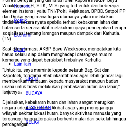
Polres Seruyan yang diinisiasi oleh Kapolres AKBP Bayu
Wicaksono, S.H., S.I.K., M. Si yang terbentuk dari beberapa
Nasional
elemen instansi yaitu TNI/Polri, Kejaksaan, BPBD, Satpol PP
dan Dmkar yang mana tugas utamanya yakni melakukan
Politik
tindakan secara nyata apabila terhadi kebakaran lahan dan
hutan serta secara aktif melakukan upaya pencegahan berupa
sosialisasi tentang larangan maupun dampak dari Karhutla.
Ekonomi
(TN)
Saat dikonfirmasi, AKBP Bayu Wicaksono, mengatakan kita
Sport
harus selalu siap dalam menghadapi datangnya musim
kemarau yang dapat berakibat timbulnya Karhutla.
Lain-lain
“Untuk itu, saya meminta kepada seluruh Bag, Sat dan
Kapolsek, terutama Bhabinkamtibmas agar lebih gencar lagi
OPINI
memberikan himbauan kepada masyarakat maupun badan
usaha untuk tidak melakukan pembakaran hutan dan lahan,”
lanjutnya.
BUDAYA
Dijelaskan, kebakaran hutan dan lahan sangat merugikan
KESEHATAN
negara secara ekonomi. Akibat asap yang mengganggu
wilayah sekitar lokasi hutan, banyak aktivitas manusia yang
terganggu hingga terpaksa berhenti mulai dari sekolah hingga
RELIGI
perdagangan.