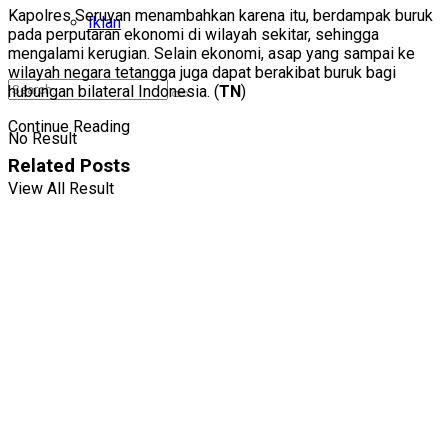
Kapolres Seruyan menambahkan karena itu, berdampak buruk
Iklan
pada perputaran ekonomi di wilayah sekitar, sehingga
mengalami kerugian. Selain ekonomi, asap yang sampai ke
wilayah negara tetangga juga dapat berakibat buruk bagi
hubungan bilateral Indonesia. (
TN
)
Continue Reading
No Result
Related
Posts
View All Result