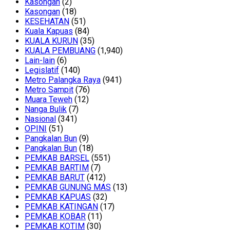
Kasongan
(2)
Kasongan
(18)
KESEHATAN
(51)
Kuala Kapuas
(84)
KUALA KURUN
(35)
KUALA PEMBUANG
(1,940)
Lain-lain
(6)
Legislatif
(140)
Metro Palangka Raya
(941)
Metro Sampit
(76)
Muara Teweh
(12)
Nanga Bulik
(7)
Nasional
(341)
OPINI
(51)
Pangkalan Bun
(9)
Pangkalan Bun
(18)
PEMKAB BARSEL
(551)
PEMKAB BARTIM
(7)
PEMKAB BARUT
(412)
PEMKAB GUNUNG MAS
(13)
PEMKAB KAPUAS
(32)
PEMKAB KATINGAN
(17)
PEMKAB KOBAR
(11)
PEMKAB KOTIM
(30)