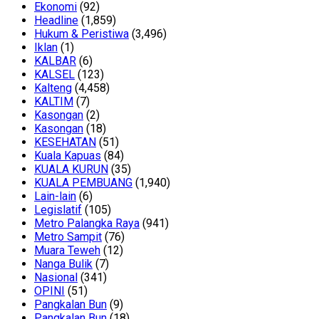
Ekonomi
(92)
Headline
(1,859)
Hukum & Peristiwa
(3,496)
Iklan
(1)
KALBAR
(6)
KALSEL
(123)
Kalteng
(4,458)
KALTIM
(7)
Kasongan
(2)
Kasongan
(18)
KESEHATAN
(51)
Kuala Kapuas
(84)
KUALA KURUN
(35)
KUALA PEMBUANG
(1,940)
Lain-lain
(6)
Legislatif
(105)
Metro Palangka Raya
(941)
Metro Sampit
(76)
Muara Teweh
(12)
Nanga Bulik
(7)
Nasional
(341)
OPINI
(51)
Pangkalan Bun
(9)
Pangkalan Bun
(18)