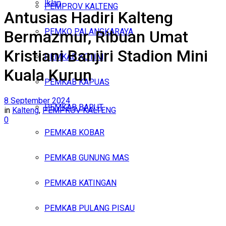
Iklan
PEMPROV KALTENG
Antusias Hadiri Kalteng
Kamis, Agustus 6, 2026
PEMKO PALANGKARAYA
Bermazmur, Ribuan Umat
Kristiani Banjiri Stadion Mini
PEMKAB KOTIM
Kuala Kurun
PEMKAB KAPUAS
8 September 2024
PEMKAB BARUT
in
Kalteng
,
PEMPROV KALTENG
0
PEMKAB KOBAR
PEMKAB GUNUNG MAS
PEMKAB KATINGAN
PEMKAB PULANG PISAU