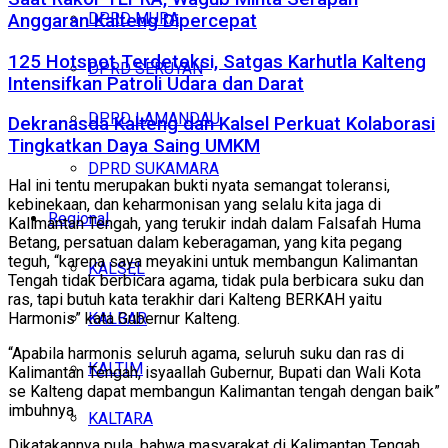
DPRD MURA
Anggaran Kalteng Dipercepat
125 Hotspot Terdeteksi, Satgas Karhutla Kalteng
DPRD SERUYAN
Intensifkan Patroli Udara dan Darat
DPRD LAMANDAU
Dekranasda Kalteng dan Kalsel Perkuat Kolaborasi
Tingkatkan Daya Saing UMKM
DPRD SUKAMARA
Hal ini tentu merupakan bukti nyata semangat toleransi,
kebinekaan, dan keharmonisan yang selalu kita jaga di
Regional
Kalimantan Tengah, yang terukir indah dalam Falsafah Huma
Betang, persatuan dalam keberagaman, yang kita pegang
teguh, “karena saya meyakini untuk membangun Kalimantan
KALSEL
Tengah tidak berbicara agama, tidak pula berbicara suku dan
ras, tapi butuh kata terakhir dari Kalteng BERKAH yaitu
KALBAR
Harmonis” kata Gubernur Kalteng.
“Apabila harmonis seluruh agama, seluruh suku dan ras di
KALTIM
Kalimantan Tengah, isyaallah Gubernur, Bupati dan Wali Kota
se Kalteng dapat membangun Kalimantan tengah dengan baik”
imbuhnya.
KALTARA
Dikatakannya pula, bahwa masyarakat di Kalimantan Tengah