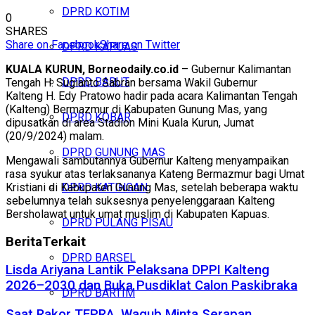
DPRD KOTIM
0
SHARES
Share on Facebook
Share on Twitter
DPRD KAPUAS
KUALA KURUN, Borneodaily.co.id
– Gubernur Kalimantan
DPRD BARUT
Tengah H. Sugianto Sabran bersama Wakil Gubernur
Kalteng H. Edy Pratowo hadir pada acara Kalimantan Tengah
(Kalteng) Bermazmur di Kabupaten Gunung Mas, yang
DPRD KOBAR
dipusatkan di area Stadion Mini Kuala Kurun, Jumat
(20/9/2024) malam.
DPRD GUNUNG MAS
Mengawali sambutannya Gubernur Kalteng menyampaikan
rasa syukur atas terlaksananya Kateng Bermazmur bagi Umat
Kristiani di Kabupaten Gunung Mas, setelah beberapa waktu
DPRD KATINGAN
sebelumnya telah suksesnya penyelenggaraan Kalteng
Bersholawat untuk umat muslim di Kabupaten Kapuas.
DPRD PULANG PISAU
Berita
Terkait
DPRD BARSEL
Lisda Ariyana Lantik Pelaksana DPPI Kalteng
2026–2030 dan Buka Pusdiklat Calon Paskibraka
DPRD BARTIM
Saat Rakor TEPRA, Wagub Minta Serapan