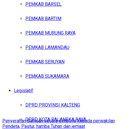
PEMKAB BARSEL
PEMKAB BARTIM
PEMKAB MURUNG RAYA
PEMKAB LAMANDAU
PEMKAB SERUYAN
PEMKAB SUKAMARA
Legislatif
DPRD PROVINSI KALTENG
DPRD KOTA PALANGKA RAYA
Penyerahan Bantuan secara simbolis kepada perwakilan
Pendeta, Pastur, hamba Tuhan dan jemaat