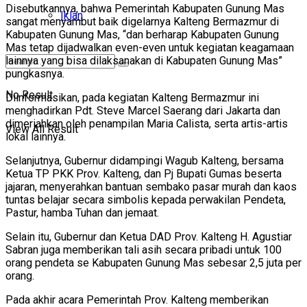
Disebutkannya, bahwa Pemerintah Kabupaten Gunung Mas
Iklan
sangat menyambut baik digelarnya Kalteng Bermazmur di
Kabupaten Gunung Mas, “dan berharap Kabupaten Gunung
Mas tetap dijadwalkan even-even untuk kegiatan keagamaan
lainnya yang bisa dilaksanakan di Kabupaten Gunung Mas”
pungkasnya.
No Result
Diinformasikan, pada kegiatan Kalteng Bermazmur ini
menghadirkan Pdt. Steve Marcel Saerang dari Jakarta dan
dimeriahkan oleh penampilan Maria Calista, serta artis-artis
View All Result
lokal lainnya.
Selanjutnya, Gubernur didampingi Wagub Kalteng, bersama
Ketua TP PKK Prov. Kalteng, dan Pj Bupati Gumas beserta
jajaran, menyerahkan bantuan sembako pasar murah dan kaos
tuntas belajar secara simbolis kepada perwakilan Pendeta,
Pastur, hamba Tuhan dan jemaat.
Selain itu, Gubernur dan Ketua DAD Prov. Kalteng H. Agustiar
Sabran juga memberikan tali asih secara pribadi untuk 100
orang pendeta se Kabupaten Gunung Mas sebesar 2,5 juta per
orang.
Pada akhir acara Pemerintah Prov. Kalteng memberikan