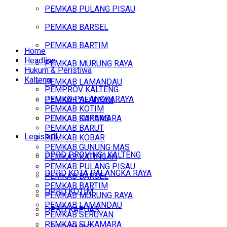
PEMKAB PULANG PISAU
PEMKAB BARSEL
PEMKAB BARTIM
Home
Headline
PEMKAB MURUNG RAYA
Hukum & Peristiwa
Kalteng
PEMKAB LAMANDAU
PEMPROV KALTENG
PEMKO PALANGKARAYA
PEMKAB SERUYAN
PEMKAB KOTIM
PEMKAB SUKAMARA
PEMKAB KAPUAS
PEMKAB BARUT
Legislatif
PEMKAB KOBAR
PEMKAB GUNUNG MAS
DPRD PROVINSI KALTENG
PEMKAB KATINGAN
PEMKAB PULANG PISAU
DPRD KOTA PALANGKA RAYA
PEMKAB BARSEL
PEMKAB BARTIM
DPRD KOTIM
PEMKAB MURUNG RAYA
PEMKAB LAMANDAU
DPRD KAPUAS
PEMKAB SERUYAN
PEMKAB SUKAMARA