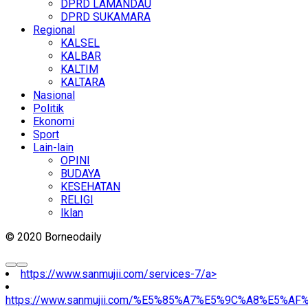
DPRD LAMANDAU
DPRD SUKAMARA
Regional
KALSEL
KALBAR
KALTIM
KALTARA
Nasional
Politik
Ekonomi
Sport
Lain-lain
OPINI
BUDAYA
KESEHATAN
RELIGI
Iklan
© 2020 Borneodaily
https://www.sanmujii.com/services-7/a>
https://www.sanmujii.com/%E5%85%A7%E5%9C%A8%E5%A