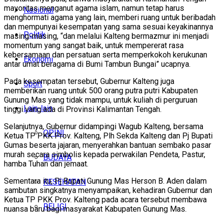
mayoritas menganut agama islam, namun tetap harus
Nasional
menghormati agama yang lain, memberi ruang untuk beribadah
dan mempunyai kesempatan yang sama sesuai keyakinannya
Politik
masing-masing, “dan melalui Kalteng bermazmur ini menjadi
momentum yang sangat baik, untuk mempererat rasa
kebersamaan dan persatuan serta memperkokoh kerukunan
Ekonomi
antar umat beragama di Bumi Tambun Bungai” ucapnya.
Pada kesempatan tersebut, Gubernur Kalteng juga
Sport
memberikan ruang untuk 500 orang putra putri Kabupaten
Gunung Mas yang tidak mampu, untuk kuliah di perguruan
Lain-lain
tinggi yang ada di Provinsi Kalimantan Tengah.
Selanjutnya, Gubernur didampingi Wagub Kalteng, bersama
OPINI
Ketua TP PKK Prov. Kalteng, Plh Sekda Kalteng dan Pj Bupati
Gumas beserta jajaran, menyerahkan bantuan sembako pasar
murah secara simbolis kepada perwakilan Pendeta, Pastur,
BUDAYA
hamba Tuhan dan jemaat.
Sementara itu, Pj Bupati Gunung Mas Herson B. Aden dalam
KESEHATAN
sambutan singkatnya menyampaikan, kehadiran Gubernur dan
Ketua TP PKK Prov. Kalteng pada acara tersebut membawa
RELIGI
nuansa baru bagi masyarakat Kabupaten Gunung Mas.