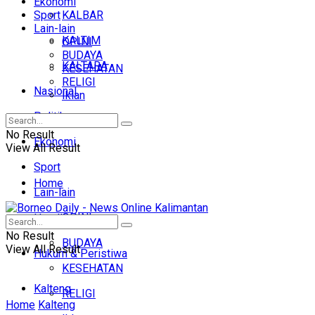
Ekonomi
Sport
KALBAR
Lain-lain
KALTIM
OPINI
BUDAYA
KALTARA
KESEHATAN
RELIGI
Nasional
Iklan
Politik
No Result
Ekonomi
View All Result
Sport
Home
Lain-lain
OPINI
Headline
No Result
BUDAYA
View All Result
Hukum & Peristiwa
KESEHATAN
Kalteng
RELIGI
Home
Kalteng