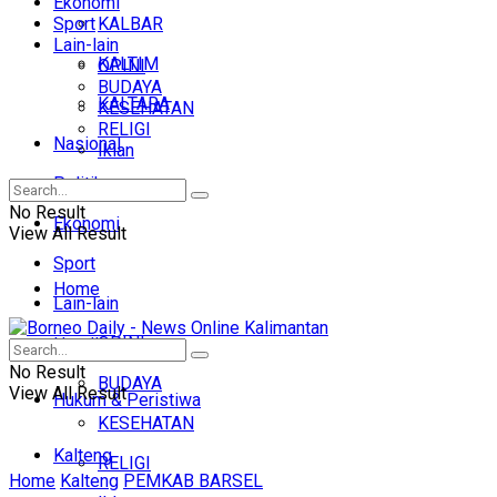
Ekonomi
Sport
KALBAR
Lain-lain
KALTIM
OPINI
BUDAYA
KALTARA
KESEHATAN
RELIGI
Nasional
Iklan
Politik
No Result
Ekonomi
View All Result
Sport
Home
Lain-lain
OPINI
Headline
No Result
BUDAYA
View All Result
Hukum & Peristiwa
KESEHATAN
Kalteng
RELIGI
Home
Kalteng
PEMKAB BARSEL