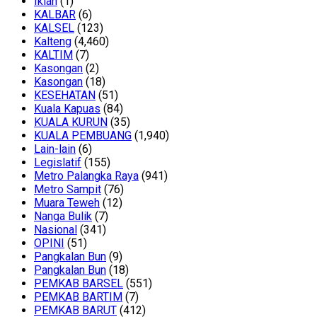
Iklan
(1)
KALBAR
(6)
KALSEL
(123)
Kalteng
(4,460)
KALTIM
(7)
Kasongan
(2)
Kasongan
(18)
KESEHATAN
(51)
Kuala Kapuas
(84)
KUALA KURUN
(35)
KUALA PEMBUANG
(1,940)
Lain-lain
(6)
Legislatif
(155)
Metro Palangka Raya
(941)
Metro Sampit
(76)
Muara Teweh
(12)
Nanga Bulik
(7)
Nasional
(341)
OPINI
(51)
Pangkalan Bun
(9)
Pangkalan Bun
(18)
PEMKAB BARSEL
(551)
PEMKAB BARTIM
(7)
PEMKAB BARUT
(412)