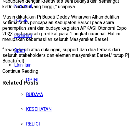
Kabupaten dengan kreativitas seni budaya dan semangat
Nasional
kebersamaan yang tinggi,,” ucapnya.
Masih dikatakan Pj Bupati Deddy Winarwan Alhamdulillah
Politik
selamat atas pencapaian Kabupaten Barsel pada acara
penampilan seni dan budaya kegiatan APKASI Otonomi Expo
2023 serta meraih predikat juara 1 tingkat nasional. Hal ini
Ekonomi
merupakan keberhasilan seluruh Masyarakat Barsel.
“Terima kasih atas dukungan, support dan doa terbaik dari
Sport
seluruh stakeholders dan elemen masyarakat Barsel,” tutup Pj
Bupati.(rul)
Lain-lain
Continue Reading
OPINI
Related
Posts
BUDAYA
KESEHATAN
RELIGI