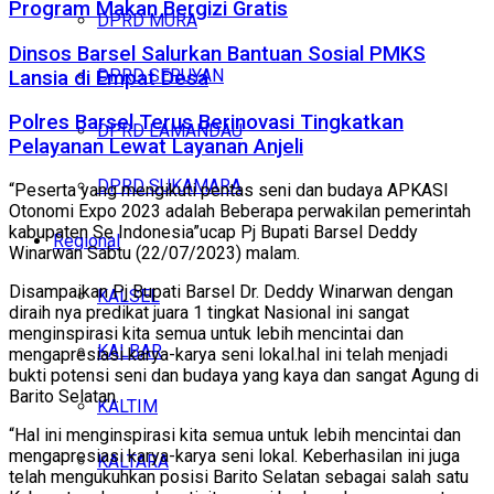
Program Makan Bergizi Gratis
DPRD MURA
Dinsos Barsel Salurkan Bantuan Sosial PMKS
DPRD SERUYAN
Lansia di Empat Desa
Polres Barsel Terus Berinovasi Tingkatkan
DPRD LAMANDAU
Pelayanan Lewat Layanan Anjeli
DPRD SUKAMARA
“Peserta yang mengikuti pentas seni dan budaya APKASI
Otonomi Expo 2023 adalah Beberapa perwakilan pemerintah
kabupaten Se Indonesia”ucap Pj Bupati Barsel Deddy
Regional
Winarwan Sabtu (22/07/2023) malam.
Disampaikan Pj Bupati Barsel Dr. Deddy Winarwan dengan
KALSEL
diraih nya predikat juara 1 tingkat Nasional ini sangat
menginspirasi kita semua untuk lebih mencintai dan
KALBAR
mengapresiasi karya-karya seni lokal.hal ini telah menjadi
bukti potensi seni dan budaya yang kaya dan sangat Agung di
Barito Selatan.
KALTIM
“Hal ini menginspirasi kita semua untuk lebih mencintai dan
mengapresiasi karya-karya seni lokal. Keberhasilan ini juga
KALTARA
telah mengukuhkan posisi Barito Selatan sebagai salah satu