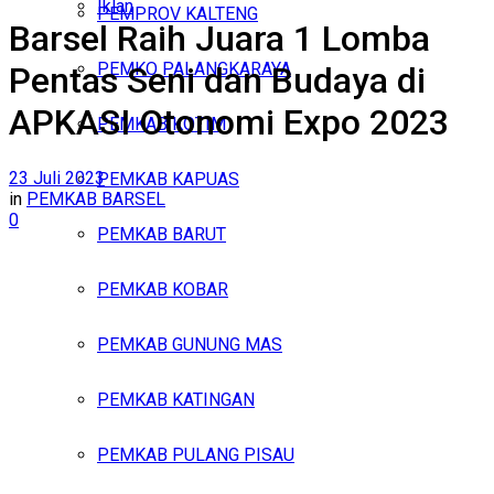
Iklan
PEMPROV KALTENG
Barsel Raih Juara 1 Lomba
Minggu, Agustus 9, 2026
PEMKO PALANGKARAYA
Pentas Seni dan Budaya di
APKASI Otonomi Expo 2023
PEMKAB KOTIM
23 Juli 2023
PEMKAB KAPUAS
in
PEMKAB BARSEL
0
PEMKAB BARUT
PEMKAB KOBAR
PEMKAB GUNUNG MAS
PEMKAB KATINGAN
PEMKAB PULANG PISAU