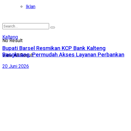
Iklan
Kalteng
No Result
Bupati Barsel Resmikan KCP Bank Kalteng
Bangkuang, Permudah Akses Layanan Perbankan
View All Result
20 Juni 2026