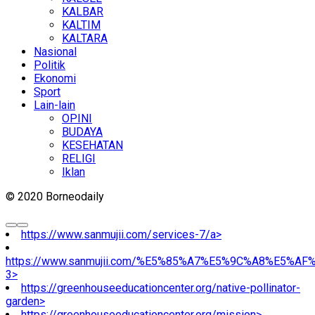
KALBAR
KALTIM
KALTARA
Nasional
Politik
Ekonomi
Sport
Lain-lain
OPINI
BUDAYA
KESEHATAN
RELIGI
Iklan
© 2020 Borneodaily
https://www.sanmujii.com/services-7/a>
https://www.sanmujii.com/%E5%85%A7%E5%9C%A8%E5%A
3>
https://greenhouseeducationcenter.org/native-pollinator-
garden>
https://greenhouseeducationcenter.org/mission>