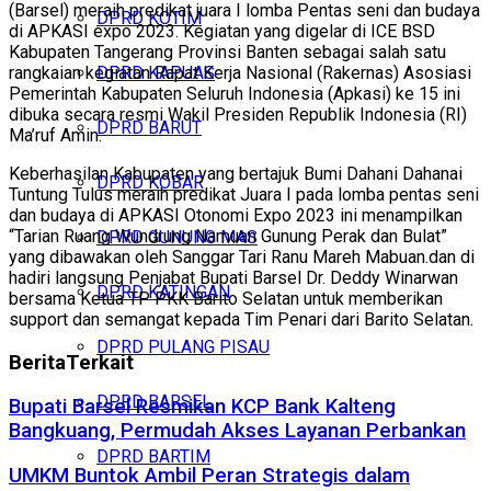
(Barsel) meraih predikat juara I lomba Pentas seni dan budaya
DPRD KOTIM
di APKASI expo 2023. Kegiatan yang digelar di ICE BSD
Kabupaten Tangerang Provinsi Banten sebagai salah satu
rangkaian kegiatan Rapat Kerja Nasional (Rakernas) Asosiasi
DPRD KAPUAS
Pemerintah Kabupaten Seluruh Indonesia (Apkasi) ke 15 ini
dibuka secara resmi Wakil Presiden Republik Indonesia (RI)
DPRD BARUT
Ma’ruf Amin.
Keberhasilan Kabupaten yang bertajuk Bumi Dahani Dahanai
DPRD KOBAR
Tuntung Tulus meraih predikat Juara I pada lomba pentas seni
dan budaya di APKASI Otonomi Expo 2023 ini menampilkan
“Tarian Ruang Wundrung Namuan Gunung Perak dan Bulat”
DPRD GUNUNG MAS
yang dibawakan oleh Sanggar Tari Ranu Mareh Mabuan.dan di
hadiri langsung Penjabat Bupati Barsel Dr. Deddy Winarwan
DPRD KATINGAN
bersama Ketua TP PKK Barito Selatan untuk memberikan
support dan semangat kepada Tim Penari dari Barito Selatan.
DPRD PULANG PISAU
Berita
Terkait
DPRD BARSEL
Bupati Barsel Resmikan KCP Bank Kalteng
Bangkuang, Permudah Akses Layanan Perbankan
DPRD BARTIM
UMKM Buntok Ambil Peran Strategis dalam