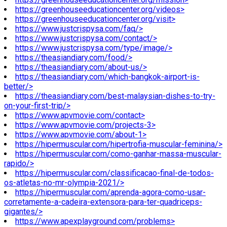
https://greenhouseeducationcenter.org/videos>
https://greenhouseeducationcenter.org/visit>
https://www.justcrispysa.com/faq/>
https://www.justcrispysa.com/contact/>
https://www.justcrispysa.com/type/image/>
https://theasiandiary.com/food/>
https://theasiandiary.com/about-us/>
https://theasiandiary.com/which-bangkok-airport-is-
better/>
https://theasiandiary.com/best-malaysian-dishes-to-try-
on-your-first-trip/>
https://www.apvmovie.com/contact>
https://www.apvmovie.com/projects-3>
https://www.apvmovie.com/about-1>
https://hipermuscular.com/hipertrofia-muscular-feminina/>
https://hipermuscular.com/como-ganhar-massa-muscular-
rapido/>
https://hipermuscular.com/classificacao-final-de-todos-
os-atletas-no-mr-olympia-2021/>
https://hipermuscular.com/aprenda-agora-como-usar-
corretamente-a-cadeira-extensora-para-ter-quadriceps-
gigantes/>
https://www.apexplayground.com/problems>