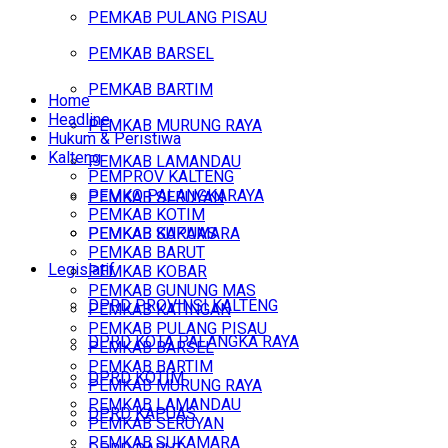
PEMKAB PULANG PISAU
PEMKAB BARSEL
PEMKAB BARTIM
Home
Headline
PEMKAB MURUNG RAYA
Hukum & Peristiwa
Kalteng
PEMKAB LAMANDAU
PEMPROV KALTENG
PEMKO PALANGKARAYA
PEMKAB SERUYAN
PEMKAB KOTIM
PEMKAB SUKAMARA
PEMKAB KAPUAS
PEMKAB BARUT
Legislatif
PEMKAB KOBAR
PEMKAB GUNUNG MAS
DPRD PROVINSI KALTENG
PEMKAB KATINGAN
PEMKAB PULANG PISAU
DPRD KOTA PALANGKA RAYA
PEMKAB BARSEL
PEMKAB BARTIM
DPRD KOTIM
PEMKAB MURUNG RAYA
PEMKAB LAMANDAU
DPRD KAPUAS
PEMKAB SERUYAN
PEMKAB SUKAMARA