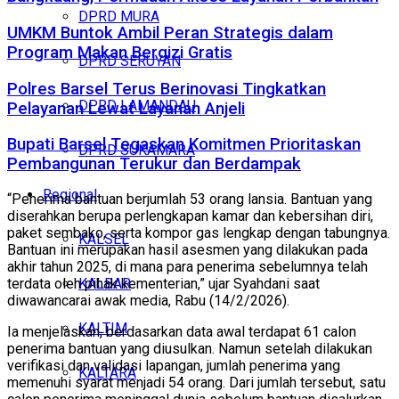
DPRD MURA
UMKM Buntok Ambil Peran Strategis dalam
Program Makan Bergizi Gratis
DPRD SERUYAN
Polres Barsel Terus Berinovasi Tingkatkan
DPRD LAMANDAU
Pelayanan Lewat Layanan Anjeli
Bupati Barsel Tegaskan Komitmen Prioritaskan
DPRD SUKAMARA
Pembangunan Terukur dan Berdampak
Regional
“Penerima bantuan berjumlah 53 orang lansia. Bantuan yang
diserahkan berupa perlengkapan kamar dan kebersihan diri,
paket sembako, serta kompor gas lengkap dengan tabungnya.
KALSEL
Bantuan ini merupakan hasil asesmen yang dilakukan pada
akhir tahun 2025, di mana para penerima sebelumnya telah
KALBAR
terdata oleh pihak kementerian,” ujar Syahdani saat
diwawancarai awak media, Rabu (14/2/2026).
KALTIM
Ia menjelaskan, berdasarkan data awal terdapat 61 calon
penerima bantuan yang diusulkan. Namun setelah dilakukan
verifikasi dan validasi lapangan, jumlah penerima yang
KALTARA
memenuhi syarat menjadi 54 orang. Dari jumlah tersebut, satu