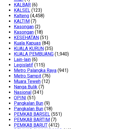
KALBAR
(6)
KALSEL
(123)
Kalteng
(4,458)
KALTIM
(7)
Kasongan
(2)
Kasongan
(18)
KESEHATAN
(51)
Kuala Kapuas
(84)
KUALA KURUN
(35)
KUALA PEMBUANG
(1,940)
Lain-lain
(6)
Legislatif
(115)
Metro Palangka Raya
(941)
Metro Sampit
(76)
Muara Teweh
(12)
Nanga Bulik
(7)
Nasional
(341)
OPINI
(51)
Pangkalan Bun
(9)
Pangkalan Bun
(18)
PEMKAB BARSEL
(551)
PEMKAB BARTIM
(7)
PEMKAB BARUT
(412)