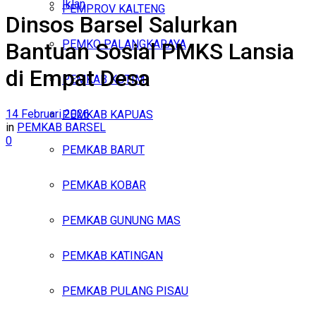
Iklan
PEMPROV KALTENG
Dinsos Barsel Salurkan
Kamis, Agustus 6, 2026
PEMKO PALANGKARAYA
Bantuan Sosial PMKS Lansia
di Empat Desa
PEMKAB KOTIM
14 Februari 2026
PEMKAB KAPUAS
in
PEMKAB BARSEL
0
PEMKAB BARUT
PEMKAB KOBAR
PEMKAB GUNUNG MAS
PEMKAB KATINGAN
PEMKAB PULANG PISAU