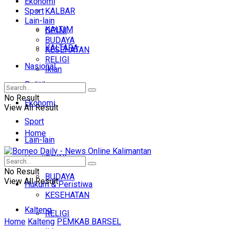
Ekonomi
Sport
KALBAR
Lain-lain
KALTIM
OPINI
BUDAYA
KALTARA
KESEHATAN
RELIGI
Nasional
Iklan
Politik
No Result
Ekonomi
View All Result
Sport
Home
Lain-lain
OPINI
Headline
No Result
BUDAYA
View All Result
Hukum & Peristiwa
KESEHATAN
Kalteng
RELIGI
Home
Kalteng
PEMKAB BARSEL