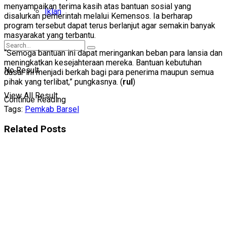
menyampaikan terima kasih atas bantuan sosial yang
Iklan
disalurkan pemerintah melalui Kemensos. Ia berharap
program tersebut dapat terus berlanjut agar semakin banyak
masyarakat yang terbantu.
“Semoga bantuan ini dapat meringankan beban para lansia dan
meningkatkan kesejahteraan mereka. Bantuan kebutuhan
No Result
dasar ini menjadi berkah bagi para penerima maupun semua
pihak yang terlibat,” pungkasnya. (
rul
)
View All Result
Continue Reading
Tags:
Pemkab Barsel
Related
Posts