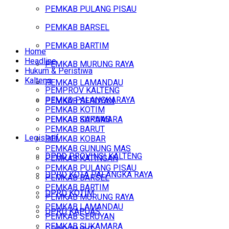
PEMKAB PULANG PISAU
PEMKAB BARSEL
PEMKAB BARTIM
Home
Headline
PEMKAB MURUNG RAYA
Hukum & Peristiwa
Kalteng
PEMKAB LAMANDAU
PEMPROV KALTENG
PEMKO PALANGKARAYA
PEMKAB SERUYAN
PEMKAB KOTIM
PEMKAB SUKAMARA
PEMKAB KAPUAS
PEMKAB BARUT
Legislatif
PEMKAB KOBAR
PEMKAB GUNUNG MAS
DPRD PROVINSI KALTENG
PEMKAB KATINGAN
PEMKAB PULANG PISAU
DPRD KOTA PALANGKA RAYA
PEMKAB BARSEL
PEMKAB BARTIM
DPRD KOTIM
PEMKAB MURUNG RAYA
PEMKAB LAMANDAU
DPRD KAPUAS
PEMKAB SERUYAN
PEMKAB SUKAMARA