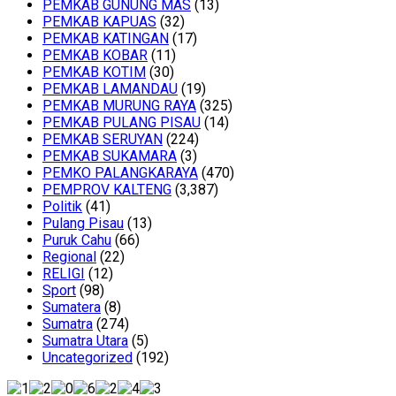
PEMKAB GUNUNG MAS
(13)
PEMKAB KAPUAS
(32)
PEMKAB KATINGAN
(17)
PEMKAB KOBAR
(11)
PEMKAB KOTIM
(30)
PEMKAB LAMANDAU
(19)
PEMKAB MURUNG RAYA
(325)
PEMKAB PULANG PISAU
(14)
PEMKAB SERUYAN
(224)
PEMKAB SUKAMARA
(3)
PEMKO PALANGKARAYA
(470)
PEMPROV KALTENG
(3,387)
Politik
(41)
Pulang Pisau
(13)
Puruk Cahu
(66)
Regional
(22)
RELIGI
(12)
Sport
(98)
Sumatera
(8)
Sumatra
(274)
Sumatra Utara
(5)
Uncategorized
(192)