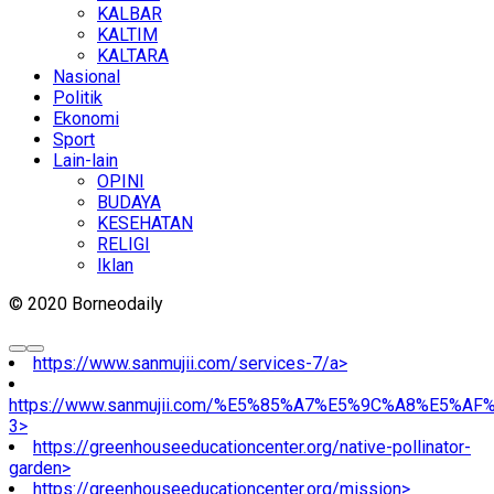
KALBAR
KALTIM
KALTARA
Nasional
Politik
Ekonomi
Sport
Lain-lain
OPINI
BUDAYA
KESEHATAN
RELIGI
Iklan
© 2020 Borneodaily
https://www.sanmujii.com/services-7/a>
https://www.sanmujii.com/%E5%85%A7%E5%9C%A8%E5%A
3>
https://greenhouseeducationcenter.org/native-pollinator-
garden>
https://greenhouseeducationcenter.org/mission>