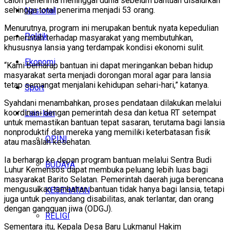
calon penerima meninggal dunia sebelum bantuan disalurkan
sehingga total penerima menjadi 53 orang.
Nasional
Menurutnya, program ini merupakan bentuk nyata kepedulian
Politik
pemerintah terhadap masyarakat yang membutuhkan,
khususnya lansia yang terdampak kondisi ekonomi sulit.
Ekonomi
“Kami berharap bantuan ini dapat meringankan beban hidup
masyarakat serta menjadi dorongan moral agar para lansia
tetap semangat menjalani kehidupan sehari-hari,” katanya.
Sport
Syahdani menambahkan, proses pendataan dilakukan melalui
koordinasi dengan pemerintah desa dan ketua RT setempat
Lain-lain
untuk memastikan bantuan tepat sasaran, terutama bagi lansia
nonproduktif dan mereka yang memiliki keterbatasan fisik
OPINI
atau masalah kesehatan.
Ia berharap ke depan program bantuan melalui Sentra Budi
BUDAYA
Luhur Kemensos dapat membuka peluang lebih luas bagi
masyarakat Barito Selatan. Pemerintah daerah juga berencana
mengusulkan tambahan bantuan tidak hanya bagi lansia, tetapi
KESEHATAN
juga untuk penyandang disabilitas, anak terlantar, dan orang
dengan gangguan jiwa (ODGJ).
RELIGI
Sementara itu, Kepala Desa Baru Lukmanul Hakim