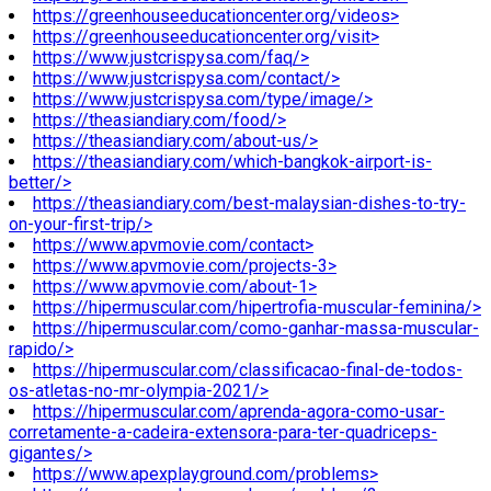
https://greenhouseeducationcenter.org/videos>
https://greenhouseeducationcenter.org/visit>
https://www.justcrispysa.com/faq/>
https://www.justcrispysa.com/contact/>
https://www.justcrispysa.com/type/image/>
https://theasiandiary.com/food/>
https://theasiandiary.com/about-us/>
https://theasiandiary.com/which-bangkok-airport-is-
better/>
https://theasiandiary.com/best-malaysian-dishes-to-try-
on-your-first-trip/>
https://www.apvmovie.com/contact>
https://www.apvmovie.com/projects-3>
https://www.apvmovie.com/about-1>
https://hipermuscular.com/hipertrofia-muscular-feminina/>
https://hipermuscular.com/como-ganhar-massa-muscular-
rapido/>
https://hipermuscular.com/classificacao-final-de-todos-
os-atletas-no-mr-olympia-2021/>
https://hipermuscular.com/aprenda-agora-como-usar-
corretamente-a-cadeira-extensora-para-ter-quadriceps-
gigantes/>
https://www.apexplayground.com/problems>