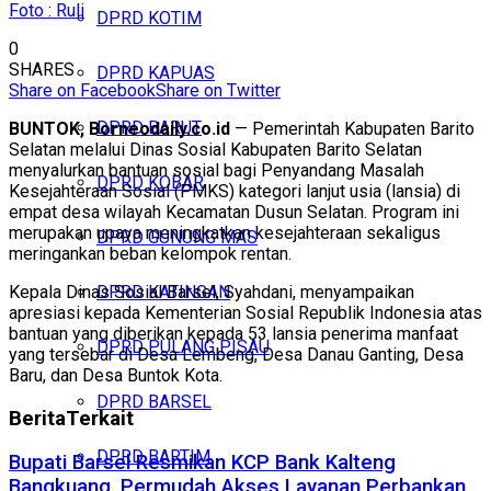
Foto : Ruli
DPRD KOTIM
0
SHARES
DPRD KAPUAS
Share on Facebook
Share on Twitter
DPRD BARUT
BUNTOK, Borneodaily.co.id
— Pemerintah Kabupaten Barito
Selatan melalui
Dinas Sosial Kabupaten Barito Selatan
menyalurkan bantuan sosial bagi Penyandang Masalah
DPRD KOBAR
Kesejahteraan Sosial (PMKS) kategori lanjut usia (lansia) di
empat desa wilayah Kecamatan Dusun Selatan. Program ini
merupakan upaya meningkatkan kesejahteraan sekaligus
DPRD GUNUNG MAS
meringankan beban kelompok rentan.
Kepala Dinas Sosial Barsel, Syahdani, menyampaikan
DPRD KATINGAN
apresiasi kepada
Kementerian Sosial Republik Indonesia
atas
bantuan yang diberikan kepada 53 lansia penerima manfaat
DPRD PULANG PISAU
yang tersebar di Desa Lembeng, Desa Danau Ganting, Desa
Baru, dan Desa Buntok Kota.
DPRD BARSEL
Berita
Terkait
DPRD BARTIM
Bupati Barsel Resmikan KCP Bank Kalteng
Bangkuang, Permudah Akses Layanan Perbankan