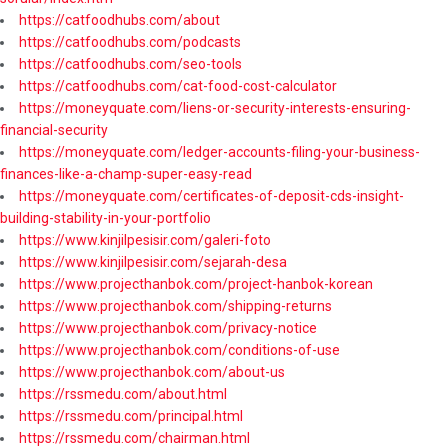
https://catfoodhubs.com/about
https://catfoodhubs.com/podcasts
https://catfoodhubs.com/seo-tools
https://catfoodhubs.com/cat-food-cost-calculator
https://moneyquate.com/liens-or-security-interests-ensuring-
financial-security
https://moneyquate.com/ledger-accounts-filing-your-business-
finances-like-a-champ-super-easy-read
https://moneyquate.com/certificates-of-deposit-cds-insight-
building-stability-in-your-portfolio
https://www.kinjilpesisir.com/galeri-foto
https://www.kinjilpesisir.com/sejarah-desa
https://www.projecthanbok.com/project-hanbok-korean
https://www.projecthanbok.com/shipping-returns
https://www.projecthanbok.com/privacy-notice
https://www.projecthanbok.com/conditions-of-use
https://www.projecthanbok.com/about-us
https://rssmedu.com/about.html
https://rssmedu.com/principal.html
https://rssmedu.com/chairman.html