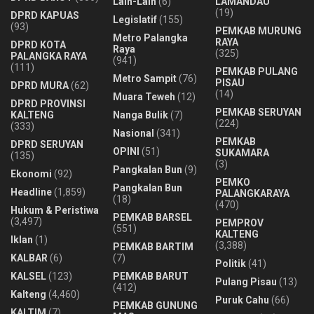
Lain-Lain
(6)
LAMANDAU
(19)
DPRD KAPUAS
Legislatif
(155)
(93)
PEMKAB MURUNG
Metro Palangka
RAYA
DPRD KOTA
Raya
(325)
PALANGKA RAYA
(941)
(111)
PEMKAB PULANG
Metro Sampit
(76)
PISAU
DPRD MURA
(62)
(14)
Muara Teweh
(12)
DPRD PROVINSI
PEMKAB SERUYAN
KALTENG
Nanga Bulik
(7)
(224)
(333)
Nasional
(341)
PEMKAB
DPRD SERUYAN
OPINI
(51)
SUKAMARA
(135)
(3)
Pangkalan Bun
(9)
Ekonomi
(92)
PEMKO
Pangkalan Bun
Headline
(1,859)
PALANGKARAYA
(18)
(470)
Hukum & Peristiwa
PEMKAB BARSEL
(3,497)
PEMPROV
(551)
KALTENG
Iklan
(1)
(3,388)
PEMKAB BARTIM
KALBAR
(6)
(7)
Politik
(41)
KALSEL
(123)
PEMKAB BARUT
Pulang Pisau
(13)
(412)
Kalteng
(4,460)
Puruk Cahu
(66)
PEMKAB GUNUNG
KALTIM
(7)