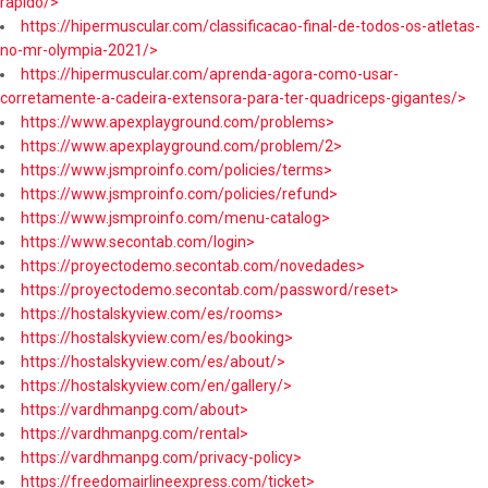
rapido/>
https://hipermuscular.com/classificacao-final-de-todos-os-atletas-
no-mr-olympia-2021/>
https://hipermuscular.com/aprenda-agora-como-usar-
corretamente-a-cadeira-extensora-para-ter-quadriceps-gigantes/>
https://www.apexplayground.com/problems>
https://www.apexplayground.com/problem/2>
https://www.jsmproinfo.com/policies/terms>
https://www.jsmproinfo.com/policies/refund>
https://www.jsmproinfo.com/menu-catalog>
https://www.secontab.com/login>
https://proyectodemo.secontab.com/novedades>
https://proyectodemo.secontab.com/password/reset>
https://hostalskyview.com/es/rooms>
https://hostalskyview.com/es/booking>
https://hostalskyview.com/es/about/>
https://hostalskyview.com/en/gallery/>
https://vardhmanpg.com/about>
https://vardhmanpg.com/rental>
https://vardhmanpg.com/privacy-policy>
https://freedomairlineexpress.com/ticket>