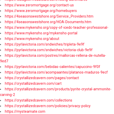
https://www.zeromortgage.org/contact-us
https://www.zeromortgage.org/homebuyers
https://4seasonswestshore.org/Service_Providers.htm
https://4seasonswestshore.org/HOA-Documents.htm
https://www.mykensho.org/copy-of-icedc-teacher-professional-
https://www.mykensho.org/mykensho-portal
https://www.mykensho.org/about
https://pyrlavictoria.com/sndwiches/tripleta-9e9f
https://pyrlavictoria.com/sndwiches/victoria-club-9e9f
https://pyrlavictoria.com/postres/mallorcas-rellena-de-nutella-
9ed7
https://pyrlavictoria.com/bebidas-calientes/capuccino-9f0f
https://pyrlavictoria.com/acompaantes/platanos-maduros-9ecf
https://crystallizedcavern.com/pages/contact
https://crystallizedcavern.com/cart
https://crystallizedcavern.com/products/pyrite-crystal-ammonite-
carving-2
https://crystallizedcavern.com/collections
https://crystallizedcavern.com/policies/privacy-policy
https://mysteamate.com