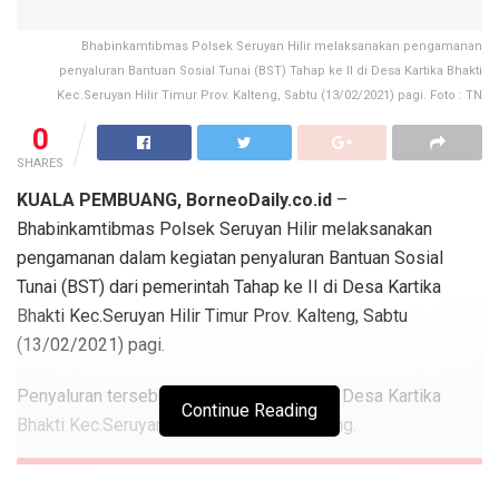
Bhabinkamtibmas Polsek Seruyan Hilir melaksanakan pengamanan
penyaluran Bantuan Sosial Tunai (BST) Tahap ke II di Desa Kartika Bhakti
Kec.Seruyan Hilir Timur Prov. Kalteng, Sabtu (13/02/2021) pagi. Foto : TN
0
SHARES
KUALA PEMBUANG, BorneoDaily.co.id
–
Bhabinkamtibmas Polsek Seruyan Hilir melaksanakan
pengamanan dalam kegiatan penyaluran Bantuan Sosial
Tunai (BST) dari pemerintah Tahap ke II di Desa Kartika
Bhakti Kec.Seruyan Hilir Timur Prov. Kalteng, Sabtu
(13/02/2021) pagi.
Penyaluran tersebut dilaksanakan di balai Desa Kartika
Continue Reading
Bhakti Kec.Seruyan Hilir Timur Prov. kalteng.
Berita
Terkait