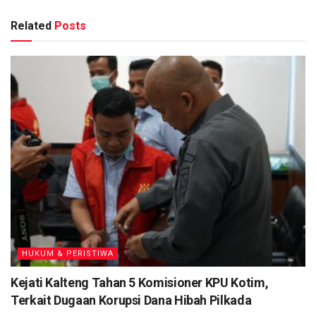
Kejati Kalteng Tahan 5 Komisioner KPU Kotim, Terkait
Related
Posts
Dugaan Korupsi Dana Hibah Pilkada
Kapolres: Pembagian 500 Bendera Merah Putih ke
Pengguna Jalan Bentuk Ajakan Menumbuhkan
Semangat Nasionalisme
Satlantas Polresta Palangka Raya Rutin Tebar
Kepedulian Lewat Program 1 Hari 1 Kebaikan
Tragedi di Jalan Tjilik Riwut Kotim, Ibu dan Anak
Meregang Nyawa Tertimpa Truk
Penerima BST yang diperuntukan bagi masyarakat yang
terdampak akibat wabah covid-19 di Desa Kartika Bhakti
masing-masing Kepala Keluarga (KK) menerima Rp.300.000
HUKUM & PERISTIWA
berupa uang tunai.
Kejati Kalteng Tahan 5 Komisioner KPU Kotim,
Kapolsek Seruyan Hilir AKP Setiyono yang dikonfirmasi
Terkait Dugaan Korupsi Dana Hibah Pilkada
secara terpisah mengatakan, penyaluran dana BST kepada