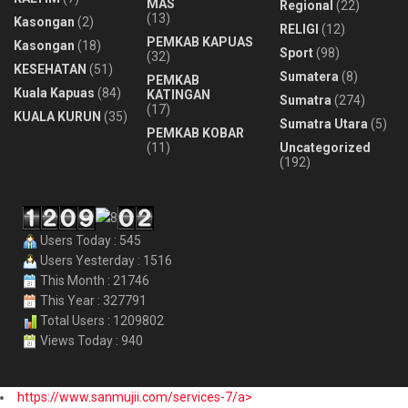
MAS
Regional
(22)
(13)
Kasongan
(2)
RELIGI
(12)
PEMKAB KAPUAS
Kasongan
(18)
Sport
(98)
(32)
KESEHATAN
(51)
Sumatera
(8)
PEMKAB
Kuala Kapuas
(84)
KATINGAN
Sumatra
(274)
(17)
KUALA KURUN
(35)
Sumatra Utara
(5)
PEMKAB KOBAR
(11)
Uncategorized
(192)
Users Today : 545
Users Yesterday : 1516
This Month : 21746
This Year : 327791
Total Users : 1209802
Views Today : 940
https://www.sanmujii.com/services-7/a>