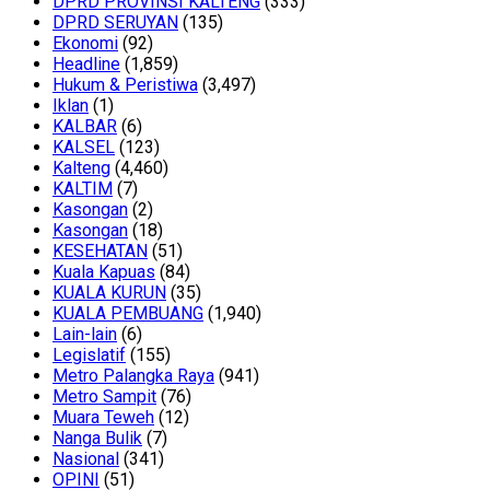
DPRD PROVINSI KALTENG
(333)
DPRD SERUYAN
(135)
Ekonomi
(92)
Headline
(1,859)
Hukum & Peristiwa
(3,497)
Iklan
(1)
KALBAR
(6)
KALSEL
(123)
Kalteng
(4,460)
KALTIM
(7)
Kasongan
(2)
Kasongan
(18)
KESEHATAN
(51)
Kuala Kapuas
(84)
KUALA KURUN
(35)
KUALA PEMBUANG
(1,940)
Lain-lain
(6)
Legislatif
(155)
Metro Palangka Raya
(941)
Metro Sampit
(76)
Muara Teweh
(12)
Nanga Bulik
(7)
Nasional
(341)
OPINI
(51)