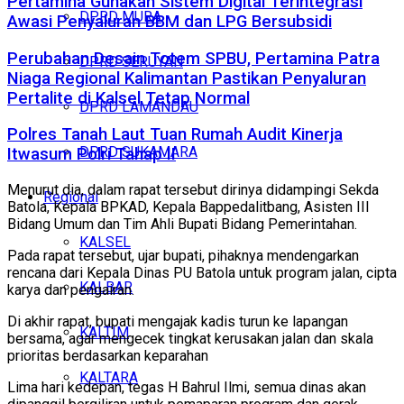
Pertamina Gunakan Sistem Digital Terintegrasi
DPRD MURA
Awasi Penyaluran BBM dan LPG Bersubsidi
Perubahan Desain Totem SPBU, Pertamina Patra
DPRD SERUYAN
Niaga Regional Kalimantan Pastikan Penyaluran
Pertalite di Kalsel Tetap Normal
DPRD LAMANDAU
Polres Tanah Laut Tuan Rumah Audit Kinerja
DPRD SUKAMARA
Itwasum Polri Tahap II
Menurut dia, dalam rapat tersebut dirinya didampingi Sekda
Regional
Batola, Kepala BPKAD, Kepala Bappedalitbang, Asisten III
Bidang Umum dan Tim Ahli Bupati Bidang Pemerintahan.
KALSEL
Pada rapat tersebut, ujar bupati, pihaknya mendengarkan
rencana dari Kepala Dinas PU Batola untuk program jalan, cipta
KALBAR
karya dan pengairan.
Di akhir rapat, bupati mengajak kadis turun ke lapangan
KALTIM
bersama, agar mengecek tingkat kerusakan jalan dan skala
prioritas berdasarkan keparahan
KALTARA
Lima hari kedepan, tegas H Bahrul Ilmi, semua dinas akan