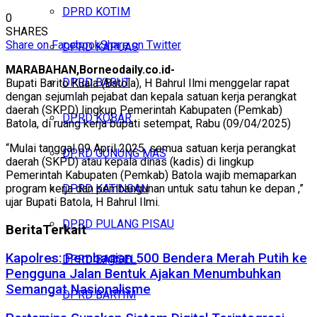
DPRD KOTIM
0
SHARES
Share on Facebook
Share on Twitter
DPRD KAPUAS
MARABAHAN,Borneodaily.co.id-
DPRD BARUT
Bupati Barito Kuala (Batola), H Bahrul Ilmi menggelar rapat
dengan sejumlah pejabat dan kepala satuan kerja perangkat
daerah (SKPD) lingkup Pemerintah Kabupaten (Pemkab)
DPRD KOBAR
Batola, di ruang kerja bupati setempat, Rabu (09/04/2025)
“Mulai tanggal 09 April 2025, semua satuan kerja perangkat
DPRD GUNUNG MAS
daerah (SKPD) atau kepala dinas (kadis) di lingkup
Pemerintah Kabupaten (Pemkab) Batola wajib memaparkan
program kerja dan pembangunan untuk satu tahun ke depan ,”
DPRD KATINGAN
ujar Bupati Batola, H Bahrul Ilmi.
DPRD PULANG PISAU
Berita
Terkait
Kapolres: Pembagian 500 Bendera Merah Putih ke
DPRD BARSEL
Pengguna Jalan Bentuk Ajakan Menumbuhkan
Semangat Nasionalisme
DPRD BARTIM