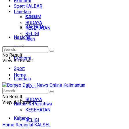
Ekonomi
Sport
KALBAR
Lain-lain
KALTIM
OPINI
BUDAYA
KALTARA
KESEHATAN
RELIGI
Nasional
Iklan
Politik
No Result
Ekonomi
View All Result
Sport
Home
Lain-lain
OPINI
Headline
No Result
BUDAYA
View All Result
Hukum & Peristiwa
KESEHATAN
Kalteng
RELIGI
Home
Regional
KALSEL