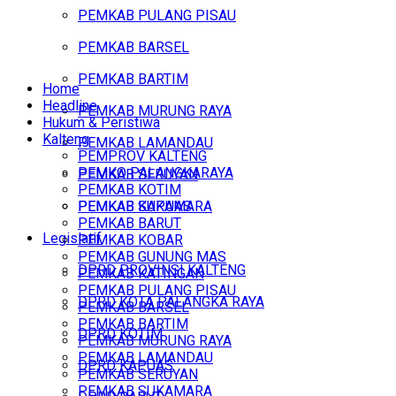
PEMKAB PULANG PISAU
PEMKAB BARSEL
PEMKAB BARTIM
Home
Headline
PEMKAB MURUNG RAYA
Hukum & Peristiwa
Kalteng
PEMKAB LAMANDAU
PEMPROV KALTENG
PEMKO PALANGKARAYA
PEMKAB SERUYAN
PEMKAB KOTIM
PEMKAB SUKAMARA
PEMKAB KAPUAS
PEMKAB BARUT
Legislatif
PEMKAB KOBAR
PEMKAB GUNUNG MAS
DPRD PROVINSI KALTENG
PEMKAB KATINGAN
PEMKAB PULANG PISAU
DPRD KOTA PALANGKA RAYA
PEMKAB BARSEL
PEMKAB BARTIM
DPRD KOTIM
PEMKAB MURUNG RAYA
PEMKAB LAMANDAU
DPRD KAPUAS
PEMKAB SERUYAN
PEMKAB SUKAMARA