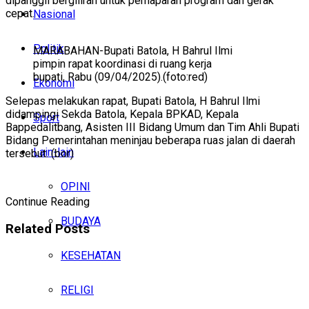
dipanggil bergiliran untuk pemaparan program dan gerak
cepat.
Nasional
Politik
MARABAHAN-Bupati Batola, H Bahrul Ilmi
pimpin rapat koordinasi di ruang kerja
bupati, Rabu (09/04/2025).(foto:red)
Ekonomi
Selepas melakukan rapat, Bupati Batola, H Bahrul Ilmi
didampingi Sekda Batola, Kepala BPKAD, Kepala
Sport
Bappedalitbang, Asisten III Bidang Umum dan Tim Ahli Bupati
Bidang Pemerintahan meninjau beberapa ruas jalan di daerah
Lain-lain
tersebut. (bor)
OPINI
Continue Reading
BUDAYA
Related
Posts
KESEHATAN
RELIGI