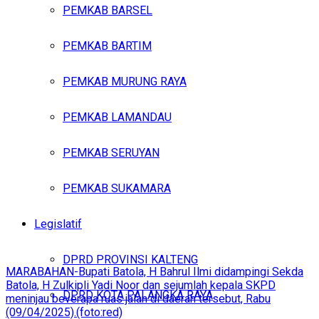
PEMKAB BARSEL
PEMKAB BARTIM
PEMKAB MURUNG RAYA
PEMKAB LAMANDAU
PEMKAB SERUYAN
PEMKAB SUKAMARA
Legislatif
DPRD PROVINSI KALTENG
MARABAHAN-Bupati Batola, H Bahrul Ilmi didampingi Sekda
Batola, H Zulkipli Yadi Noor dan sejumlah kepala SKPD
DPRD KOTA PALANGKA RAYA
meninjau beverapa ruas jalan di daerah tersebut, Rabu
(09/04/2025).(foto:red)