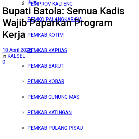
Iklan
PEMPROV KALTENG
Bupati Batola: Semua Kadis
Minggu, Agustus 9, 2026
PEMKO PALANGKARAYA
Wajib Paparkan Program
Kerja
PEMKAB KOTIM
10 April 2025
PEMKAB KAPUAS
in
KALSEL
0
PEMKAB BARUT
PEMKAB KOBAR
PEMKAB GUNUNG MAS
PEMKAB KATINGAN
PEMKAB PULANG PISAU