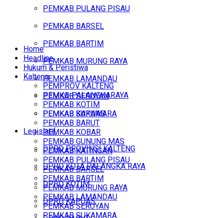
PEMKAB PULANG PISAU
PEMKAB BARSEL
PEMKAB BARTIM
Home
Headline
PEMKAB MURUNG RAYA
Hukum & Peristiwa
Kalteng
PEMKAB LAMANDAU
PEMPROV KALTENG
PEMKO PALANGKARAYA
PEMKAB SERUYAN
PEMKAB KOTIM
PEMKAB SUKAMARA
PEMKAB KAPUAS
PEMKAB BARUT
Legislatif
PEMKAB KOBAR
PEMKAB GUNUNG MAS
DPRD PROVINSI KALTENG
PEMKAB KATINGAN
PEMKAB PULANG PISAU
DPRD KOTA PALANGKA RAYA
PEMKAB BARSEL
PEMKAB BARTIM
DPRD KOTIM
PEMKAB MURUNG RAYA
PEMKAB LAMANDAU
DPRD KAPUAS
PEMKAB SERUYAN
PEMKAB SUKAMARA