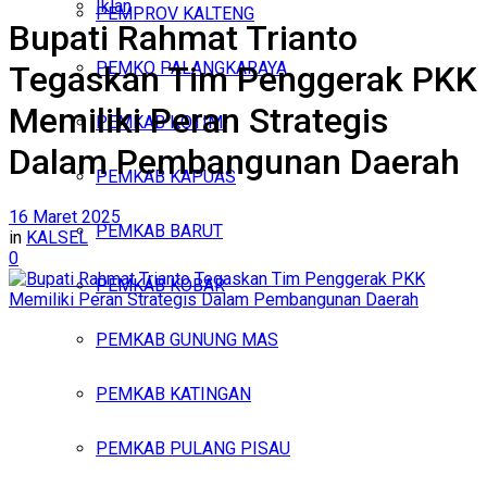
Iklan
PEMPROV KALTENG
Bupati Rahmat Trianto
Sabtu, Agustus 8, 2026
PEMKO PALANGKARAYA
Tegaskan Tim Penggerak PKK
Memiliki Peran Strategis
PEMKAB KOTIM
Dalam Pembangunan Daerah
PEMKAB KAPUAS
16 Maret 2025
PEMKAB BARUT
in
KALSEL
0
PEMKAB KOBAR
PEMKAB GUNUNG MAS
PEMKAB KATINGAN
PEMKAB PULANG PISAU