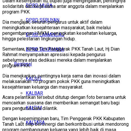
Dalam kesempatan itu, bupati juga mengingatkan, pentingnya
DPRD MURA
solidaritas dan kerja sama antar anggota dalam menjalankan
program PKK.
DPRD SERUYAN
Dia mengajak, seluruh pengurus untuk aktif dalam
meningkatkan kesejahteraan masyarakat, baik melalui
pengembangan UMKM, peningkatan kesehatan keluarga,
DPRD LAMANDAU
hingga pelestarian lingkungan hidup.
Sementara, Ketua Tim Penggerak PKK Tanah Laut, Hj Dian
DPRD SUKAMARA
Rahmat menyampaikan apresiasi kepada pengurus
sebelumnya atas dedikasi mereka dalam menjalankan
Regional
program PKK.
Dia menekankan, pentingnya kerja sama dan inovasi dalam
KALSEL
melaksanakan 10 program pokok PKK guna meningkatkan
kesejahteraan keluarga dan masyarakat.
KALBAR
Acara pelantikan tersebut ditutup dengan foto bersama untuk
mencairkan suasana dan memberikan semangat baru bagi
KALTIM
para pengurus baru dilantik.
Dengan kepemimpinan baru, Tim Penggerak PKK Kabupaten
KALTARA
Tanah Laut siap bersinergi dan berkontribusi untuk mendorong
program pembangunan keluarga yang lebih baik di masa