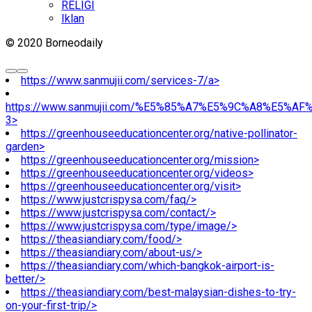
RELIGI
Iklan
© 2020 Borneodaily
https://www.sanmujii.com/services-7/a>
https://www.sanmujii.com/%E5%85%A7%E5%9C%A8%E5%A
3>
https://greenhouseeducationcenter.org/native-pollinator-
garden>
https://greenhouseeducationcenter.org/mission>
https://greenhouseeducationcenter.org/videos>
https://greenhouseeducationcenter.org/visit>
https://www.justcrispysa.com/faq/>
https://www.justcrispysa.com/contact/>
https://www.justcrispysa.com/type/image/>
https://theasiandiary.com/food/>
https://theasiandiary.com/about-us/>
https://theasiandiary.com/which-bangkok-airport-is-
better/>
https://theasiandiary.com/best-malaysian-dishes-to-try-
on-your-first-trip/>