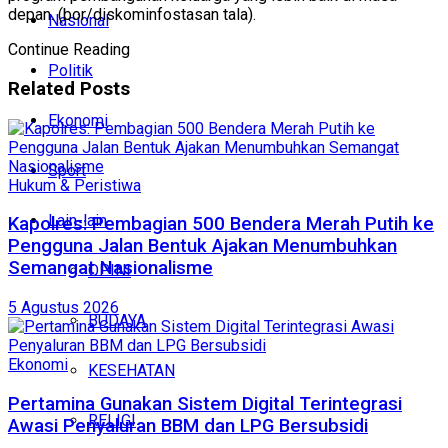
depan. (bor/diskominfostasan tala).
Nasional
Continue Reading
Politik
Related
Posts
Ekonomi
Sport
Hukum & Peristiwa
Lain-lain
Kapolres: Pembagian 500 Bendera Merah Putih ke
Pengguna Jalan Bentuk Ajakan Menumbuhkan
Semangat Nasionalisme
OPINI
5 Agustus 2026
BUDAYA
Ekonomi
KESEHATAN
Pertamina Gunakan Sistem Digital Terintegrasi
RELIGI
Awasi Penyaluran BBM dan LPG Bersubsidi