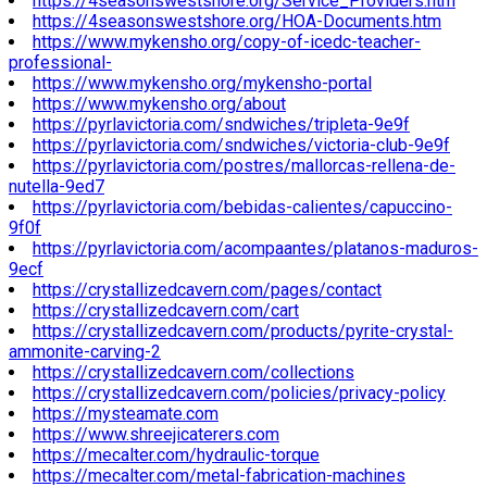
https://4seasonswestshore.org/Service_Providers.htm
https://4seasonswestshore.org/HOA-Documents.htm
https://www.mykensho.org/copy-of-icedc-teacher-
professional-
https://www.mykensho.org/mykensho-portal
https://www.mykensho.org/about
https://pyrlavictoria.com/sndwiches/tripleta-9e9f
https://pyrlavictoria.com/sndwiches/victoria-club-9e9f
https://pyrlavictoria.com/postres/mallorcas-rellena-de-
nutella-9ed7
https://pyrlavictoria.com/bebidas-calientes/capuccino-
9f0f
https://pyrlavictoria.com/acompaantes/platanos-maduros-
9ecf
https://crystallizedcavern.com/pages/contact
https://crystallizedcavern.com/cart
https://crystallizedcavern.com/products/pyrite-crystal-
ammonite-carving-2
https://crystallizedcavern.com/collections
https://crystallizedcavern.com/policies/privacy-policy
https://mysteamate.com
https://www.shreejicaterers.com
https://mecalter.com/hydraulic-torque
https://mecalter.com/metal-fabrication-machines