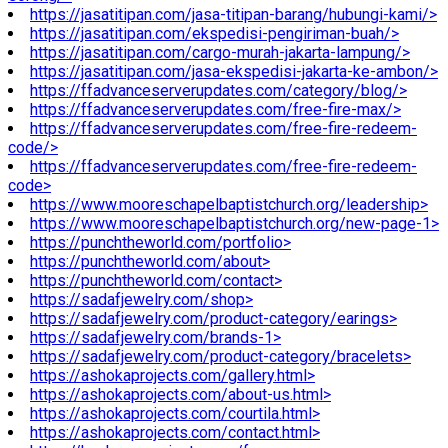
https://jasatitipan.com/jasa-titipan-barang/hubungi-kami/>
https://jasatitipan.com/ekspedisi-pengiriman-buah/>
https://jasatitipan.com/cargo-murah-jakarta-lampung/>
https://jasatitipan.com/jasa-ekspedisi-jakarta-ke-ambon/>
https://ffadvanceserverupdates.com/category/blog/>
https://ffadvanceserverupdates.com/free-fire-max/>
https://ffadvanceserverupdates.com/free-fire-redeem-
code/>
https://ffadvanceserverupdates.com/free-fire-redeem-
code>
https://www.mooreschapelbaptistchurch.org/leadership>
https://www.mooreschapelbaptistchurch.org/new-page-1>
https://punchtheworld.com/portfolio>
https://punchtheworld.com/about>
https://punchtheworld.com/contact>
https://sadafjewelry.com/shop>
https://sadafjewelry.com/product-category/earings>
https://sadafjewelry.com/brands-1>
https://sadafjewelry.com/product-category/bracelets>
https://ashokaprojects.com/gallery.html>
https://ashokaprojects.com/about-us.html>
https://ashokaprojects.com/courtila.html>
https://ashokaprojects.com/contact.html>