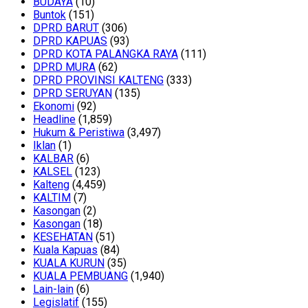
BUDAYA
(10)
Buntok
(151)
DPRD BARUT
(306)
DPRD KAPUAS
(93)
DPRD KOTA PALANGKA RAYA
(111)
DPRD MURA
(62)
DPRD PROVINSI KALTENG
(333)
DPRD SERUYAN
(135)
Ekonomi
(92)
Headline
(1,859)
Hukum & Peristiwa
(3,497)
Iklan
(1)
KALBAR
(6)
KALSEL
(123)
Kalteng
(4,459)
KALTIM
(7)
Kasongan
(2)
Kasongan
(18)
KESEHATAN
(51)
Kuala Kapuas
(84)
KUALA KURUN
(35)
KUALA PEMBUANG
(1,940)
Lain-lain
(6)
Legislatif
(155)