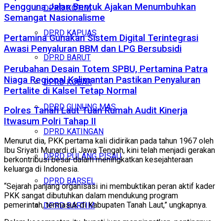
Pengguna Jalan Bentuk Ajakan Menumbuhkan
DPRD KOTIM
Semangat Nasionalisme
DPRD KAPUAS
Pertamina Gunakan Sistem Digital Terintegrasi
Awasi Penyaluran BBM dan LPG Bersubsidi
DPRD BARUT
Perubahan Desain Totem SPBU, Pertamina Patra
Niaga Regional Kalimantan Pastikan Penyaluran
DPRD KOBAR
Pertalite di Kalsel Tetap Normal
DPRD GUNUNG MAS
Polres Tanah Laut Tuan Rumah Audit Kinerja
Itwasum Polri Tahap II
DPRD KATINGAN
Menurut dia, PKK pertama kali didirikan pada tahun 1967 oleh
Ibu Sriyati Munardi di Jawa Tengah, kini telah menjadi gerakan
DPRD PULANG PISAU
berkontribusi besar dalam meningkatkan kesejahteraan
keluarga di Indonesia.
DPRD BARSEL
“Sejarah panjang organisasi ini membuktikan peran aktif kader
PKK sangat dibutuhkan dalam mendukung program
pemerintah, termasuk di Kabupaten Tanah Laut,” ungkapnya.
DPRD BARTIM