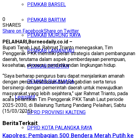
PEMKAB BARSEL
0
PEMKAB BARTIM
SHARES
Share on Facebook
Share on Twitter
PEMKAB MURUNG RAYA
PELAIHARI,Borneodaily.co.id –
Bupati Tanah Laut, Rahmat Trianto menegaskan, Tim
PEMKAB LAMANDAU
Penggerak PKK memiliki peran strategis dalam pembangunan
daerah, terutama dalam aspek pemberdayaan perempuan,
kesehatan, ekonomi, pendidikandan lingkungan hidup.
PEMKAB SERUYAN
“Saya berharap pengurus baru dapat menjalankan amanah
PEMKAB SUKAMARA
dengan penuh keikhlasan dan pengabdian serta terus
bersinergi dengan pemerintah daerah untuk mewujudkan
masyarakat yang lebih sejahtera,” ujar Rahmat Trianto, pada
Legislatif
acara pelantikan Tim Penggerak PKK Tanah Laut periode
2025-2030, di Balairung Tuntung Pandang Pelaihari, Sabtu
(15/03/2025).
DPRD PROVINSI KALTENG
Berita
Terkait
DPRD KOTA PALANGKA RAYA
Kapolres: Pembagian 500 Bendera Merah Putih ke