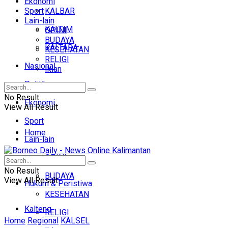
Ekonomi
Sport
KALBAR
Lain-lain
KALTIM
OPINI
BUDAYA
KALTARA
KESEHATAN
RELIGI
Nasional
Iklan
Politik
No Result
Ekonomi
View All Result
Sport
Home
Lain-lain
OPINI
Headline
No Result
BUDAYA
View All Result
Hukum & Peristiwa
KESEHATAN
Kalteng
RELIGI
Home
Regional
KALSEL