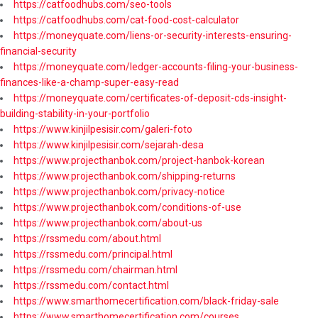
https://catfoodhubs.com/seo-tools
https://catfoodhubs.com/cat-food-cost-calculator
https://moneyquate.com/liens-or-security-interests-ensuring-
financial-security
https://moneyquate.com/ledger-accounts-filing-your-business-
finances-like-a-champ-super-easy-read
https://moneyquate.com/certificates-of-deposit-cds-insight-
building-stability-in-your-portfolio
https://www.kinjilpesisir.com/galeri-foto
https://www.kinjilpesisir.com/sejarah-desa
https://www.projecthanbok.com/project-hanbok-korean
https://www.projecthanbok.com/shipping-returns
https://www.projecthanbok.com/privacy-notice
https://www.projecthanbok.com/conditions-of-use
https://www.projecthanbok.com/about-us
https://rssmedu.com/about.html
https://rssmedu.com/principal.html
https://rssmedu.com/chairman.html
https://rssmedu.com/contact.html
https://www.smarthomecertification.com/black-friday-sale
https://www.smarthomecertification.com/courses