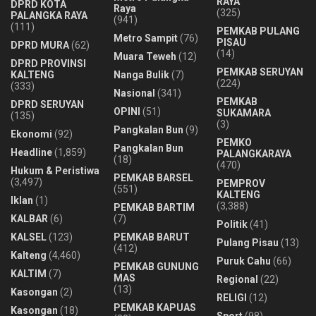
RAYA
DPRD KOTA
Raya
(325)
PALANGKA RAYA
(941)
(111)
PEMKAB PULANG
Metro Sampit
(76)
PISAU
DPRD MURA
(62)
(14)
Muara Teweh
(12)
DPRD PROVINSI
PEMKAB SERUYAN
KALTENG
Nanga Bulik
(7)
(224)
(333)
Nasional
(341)
PEMKAB
DPRD SERUYAN
OPINI
(51)
SUKAMARA
(135)
(3)
Pangkalan Bun
(9)
Ekonomi
(92)
PEMKO
Pangkalan Bun
Headline
(1,859)
PALANGKARAYA
(18)
(470)
Hukum & Peristiwa
PEMKAB BARSEL
(3,497)
PEMPROV
(551)
KALTENG
Iklan
(1)
(3,388)
PEMKAB BARTIM
KALBAR
(6)
(7)
Politik
(41)
KALSEL
(123)
PEMKAB BARUT
Pulang Pisau
(13)
(412)
Kalteng
(4,460)
Puruk Cahu
(66)
PEMKAB GUNUNG
KALTIM
(7)
MAS
Regional
(22)
(13)
Kasongan
(2)
RELIGI
(12)
PEMKAB KAPUAS
Kasongan
(18)
Sport
(98)