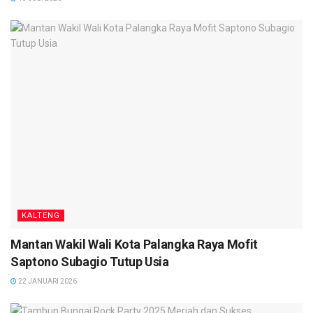
“Kami saat ini menunggu petunjuk dan teknis dari
pemerintah pusat terkait kepastian pelaksanaan serta
persyaratan bagi para pelamar. Silahkan masyarakat bisa
mempersiapkan dirinya baik-baik,” kata Sabirin. (
Red
)
KALTENG
Mantan Wakil Wali Kota Palangka Raya Mofit
Saptono Subagio Tutup Usia
22 JANUARI 2026