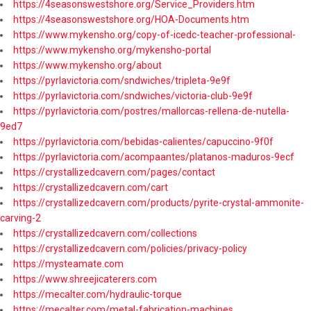
https://4seasonswestshore.org/Service_Providers.htm
https://4seasonswestshore.org/HOA-Documents.htm
https://www.mykensho.org/copy-of-icedc-teacher-professional-
https://www.mykensho.org/mykensho-portal
https://www.mykensho.org/about
https://pyrlavictoria.com/sndwiches/tripleta-9e9f
https://pyrlavictoria.com/sndwiches/victoria-club-9e9f
https://pyrlavictoria.com/postres/mallorcas-rellena-de-nutella-
9ed7
https://pyrlavictoria.com/bebidas-calientes/capuccino-9f0f
https://pyrlavictoria.com/acompaantes/platanos-maduros-9ecf
https://crystallizedcavern.com/pages/contact
https://crystallizedcavern.com/cart
https://crystallizedcavern.com/products/pyrite-crystal-ammonite-
carving-2
https://crystallizedcavern.com/collections
https://crystallizedcavern.com/policies/privacy-policy
https://mysteamate.com
https://www.shreejicaterers.com
https://mecalter.com/hydraulic-torque
https://mecalter.com/metal-fabrication-machines