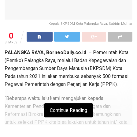
Kepala BKPSDM Kota Palangka Raya, Sabirin Muhtar
0
SHARES
PALANGKA RAYA, BorneoDaily.co.id
– Pemerintah Kota
(Pemko) Palangka Raya, melalui Badan Kepegawaian dan
Pengembangan Sumber Daya Manusia (BKPSDM) Kota
Pada tahun 2021 ini akan membuka sebanyak 500 formasi
Pegawai Pemerintah dengan Perjanjian Kerja (PPPK).
“Beberapa waktu lalu kami mengajukan kepada
Kementerian Pendayagunaan Aparatur Negara dan
Continue Reading
Reformasi Birokrasi (Kemenpan-RB), dan kemungkinan
untuk seleksi PPPK kita bisa lakukan untuk tahun ini,” kata
Kepala BKPSDM Kota, Sabirin Muhtar, baru-baru ini.