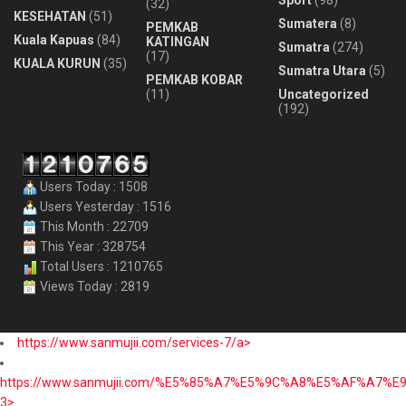
(32)
KESEHATAN
(51)
Sumatera
(8)
PEMKAB
Kuala Kapuas
(84)
KATINGAN
Sumatra
(274)
(17)
KUALA KURUN
(35)
Sumatra Utara
(5)
PEMKAB KOBAR
(11)
Uncategorized
(192)
Users Today : 1508
Users Yesterday : 1516
This Month : 22709
This Year : 328754
Total Users : 1210765
Views Today : 2819
https://www.sanmujii.com/services-7/a>
https://www.sanmujii.com/%E5%85%A7%E5%9C%A8%E5%AF%A7%
3>