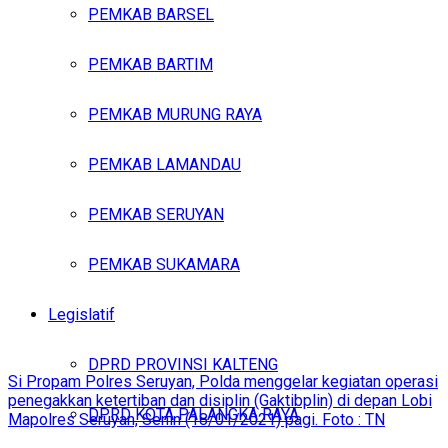
PEMKAB BARSEL
PEMKAB BARTIM
PEMKAB MURUNG RAYA
PEMKAB LAMANDAU
PEMKAB SERUYAN
PEMKAB SUKAMARA
Legislatif
DPRD PROVINSI KALTENG
Si Propam Polres Seruyan, Polda menggelar kegiatan operasi
penegakkan ketertiban dan disiplin (Gaktibplin) di depan Lobi
DPRD KOTA PALANGKA RAYA
Mapolres Seruyan, Senin (18/01/2021) pagi. Foto : TN