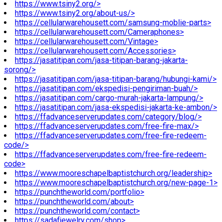
https://www.tsiny2.org/>
https://www.tsiny2.org/about-us/>
https://cellularwarehousett.com/samsung-moblie-parts>
https://cellularwarehousett.com/Cameraphones>
https://cellularwarehousett.com/Vintage>
https://cellularwarehousett.com/Accessories>
https://jasatitipan.com/jasa-titipan-barang-jakarta-
sorong/>
https://jasatitipan.com/jasa-titipan-barang/hubungi-kami/>
https://jasatitipan.com/ekspedisi-pengiriman-buah/>
https://jasatitipan.com/cargo-murah-jakarta-lampung/>
https://jasatitipan.com/jasa-ekspedisi-jakarta-ke-ambon/>
https://ffadvanceserverupdates.com/category/blog/>
https://ffadvanceserverupdates.com/free-fire-max/>
https://ffadvanceserverupdates.com/free-fire-redeem-
code/>
https://ffadvanceserverupdates.com/free-fire-redeem-
code>
https://www.mooreschapelbaptistchurch.org/leadership>
https://www.mooreschapelbaptistchurch.org/new-page-1>
https://punchtheworld.com/portfolio>
https://punchtheworld.com/about>
https://punchtheworld.com/contact>
https://sadafjewelry.com/shop>