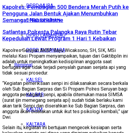
DPRD MURA
Kapolres: Pembagian 500 Bendera Merah Putih ke
Pengguna Jalan Bentuk Ajakan Menumbuhkan
Semangat Nasionalisme
DPRD SERUYAN
Satlantas Polresta Palangka Raya Rutin Tebar
DPRD LAMANDAU
Kepedulian Lewat Program 1 Hari 1 Kebaikan
DPRD SUKAMARA
Kapolres Seruyan AKBP Bayu Wicaksono, SH, SIK, MSi
melalui Kasi Propam menyampaikan, tujuan dari Gaktibplin ini
adalah untuk meningkatkan kedisiplinan anggota saat
Regional
bertugas agar tidak terjadi penyalah gunaan senjata api yang
tidak sesuai prosedur.
KALSEL
“Kegiatan pemeriksaan senpi ini dilaksanakan secara berkala
oleh Sub Bagian Sarpras dan Si Propam Polres Seruyan bagi
KALBAR
anggota pemegang senpi, apabila ditemukan masa SIMSA
(surat ijin memegang senjata api) sudah tidak berlaku kami
akan tarik Senpi dan diserahkan ke Sub Bagian Sarpras, dan
KALTIM
anggota akan didatakan untuk ikut tes psikologi kembali,” ujar
Dwi.
KALTARA
Selain itu, kegiatan ini bertujuan mengecek kesiapan serta