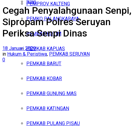
Iklan
PEMPROV KALTENG
Cegah Penyalahgunaan Senpi,
Senin, Agustus 10, 2026
PEMKO PALANGKARAYA
Sipropam Polres Seruyan
Periksa Senpi Dinas
PEMKAB KOTIM
18 Januari 2021
PEMKAB KAPUAS
in
Hukum & Peristiwa
,
PEMKAB SERUYAN
0
PEMKAB BARUT
PEMKAB KOBAR
PEMKAB GUNUNG MAS
PEMKAB KATINGAN
PEMKAB PULANG PISAU