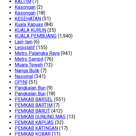
KALTIM
(7)
Kasongan
(2)
Kasongan
(18)
KESEHATAN
(51)
Kuala Kapuas
(84)
KUALA KURUN
(35)
KUALA PEMBUANG
(1,940)
Lain-lain
(6)
Legislatif
(155)
Metro Palangka Raya
(941)
Metro Sampit
(76)
Muara Teweh
(12)
Nanga Bulik
(7)
Nasional
(341)
OPINI
(51)
Pangkalan Bun
(9)
Pangkalan Bun
(18)
PEMKAB BARSEL
(551)
PEMKAB BARTIM
(7)
PEMKAB BARUT
(412)
PEMKAB GUNUNG MAS
(13)
PEMKAB KAPUAS
(32)
PEMKAB KATINGAN
(17)
PEMKAB KOBAR
(11)