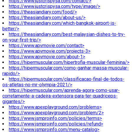
https://www.justcrispysa.com/contact/>
https://www.justcrispysa.com/type/image/>
https://theasiandiary.com/food/>
https://theasiandiary.com/about-us/>
https://theasiandiary.com/which-bangkok-airport-is-
better/>
https://theasiandiary.com/best-malaysian-dishes-to-try-
on-your-first-trip/>
https://www.apvmovie.com/contact>
https://www.apvmovie.com/projects-3>
https://www.apvmovie.com/about-1>
https://hipermuscular.com/hipertrofia-muscular-feminina/>
https://hipermuscular.com/como-ganhar-massa-muscular-
rapido/>
https://hipermuscular.com/classificacao-final-de-todos-
os-atletas-no-mr-olympia-2021/>
https://hipermuscular.com/aprenda-agora-como-usar-
corretamente-a-cadeira-extensora-para-ter-quadriceps-
gigantes/>
https://www.apexplayground.com/problems>
https://www.apexplayground.com/problem/2>
https://www.jsmproinfo.com/policies/terms>
https://www.jsmproinfo.com/policies/refund>
https://www.jsmproinfo.com/menu-catalog>