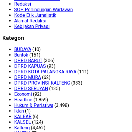
Redaksi
SOP Perlindungan Wartawan
Kode Etik Jurnalistik
Alamat Redaksi
Kebijakan Privasi
Kategori
BUDAYA
(10)
Buntok
(151)
DPRD BARUT
(306)
DPRD KAPUAS
(93)
DPRD KOTA PALANGKA RAYA
(111)
DPRD MURA
(62)
DPRD PROVINSI KALTENG
(333)
DPRD SERUYAN
(135)
Ekonomi
(92)
Headline
(1,859)
Hukum & Peristiwa
(3,498)
Iklan
(1)
KALBAR
(6)
KALSEL
(124)
Kalteng
(4,462)