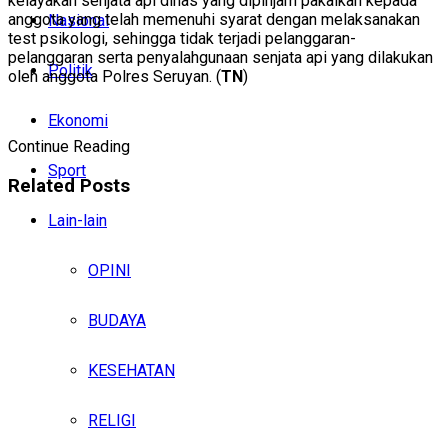
kelayakan senjata api dinas yang dipinjam pakaikan kepada
anggota yang telah memenuhi syarat dengan melaksanakan
Nasional
test psikologi, sehingga tidak terjadi pelanggaran-
pelanggaran serta penyalahgunaan senjata api yang dilakukan
Politik
oleh anggota Polres Seruyan. (
TN
)
Ekonomi
Continue Reading
Sport
Related
Posts
Lain-lain
OPINI
BUDAYA
KESEHATAN
RELIGI