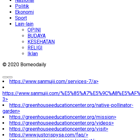
Nasional
Politik
Ekonomi
Sport
Lain-lain
OPINI
BUDAYA
KESEHATAN
RELIGI
Iklan
© 2020 Borneodaily
https://www.sanmujii.com/services-7/a>
https://www.sanmujii.com/%E5%85%A7%E5%9C%A8%E5%A
3>
https://greenhouseeducationcenter.org/native-pollinator-
garden>
https://greenhouseeducationcenter.org/mission>
https://greenhouseeducationcenter.org/videos>
https://greenhouseeducationcenter.org/visit>
https://www.justcrispysa.com/faq/>