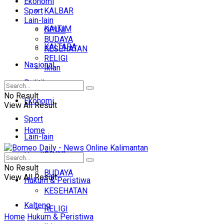
Ekonomi
Sport
KALBAR
Lain-lain
KALTIM
OPINI
BUDAYA
KALTARA
KESEHATAN
RELIGI
Nasional
Iklan
Politik
No Result
Ekonomi
View All Result
Sport
Home
Lain-lain
OPINI
Headline
No Result
BUDAYA
View All Result
Hukum & Peristiwa
KESEHATAN
Kalteng
RELIGI
Home
Hukum & Peristiwa