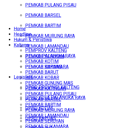
PEMKAB PULANG PISAU
PEMKAB BARSEL
PEMKAB BARTIM
Home
Headline
PEMKAB MURUNG RAYA
Hukum & Peristiwa
Kalteng
PEMKAB LAMANDAU
PEMPROV KALTENG
PEMKO PALANGKARAYA
PEMKAB SERUYAN
PEMKAB KOTIM
PEMKAB SUKAMARA
PEMKAB KAPUAS
PEMKAB BARUT
Legislatif
PEMKAB KOBAR
PEMKAB GUNUNG MAS
DPRD PROVINSI KALTENG
PEMKAB KATINGAN
PEMKAB PULANG PISAU
DPRD KOTA PALANGKA RAYA
PEMKAB BARSEL
PEMKAB BARTIM
DPRD KOTIM
PEMKAB MURUNG RAYA
PEMKAB LAMANDAU
DPRD KAPUAS
PEMKAB SERUYAN
PEMKAB SUKAMARA