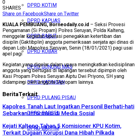
0
DPRD KOTIM
SHARES
Share on Facebook
Share on Twitter
DPRD KAPUAS
KUALA PEMBUANG, Borneodaily.co.id
– Seksi Provesi
Pengamanan (Si Propam) Polres Seruyan, Polda Kalteng,
DPRD BARUT
menggelar kegiatan operasi penegakkan ketertiban dan
disiplin (Gaktibplin) anggota pemeriksaan senjata api dinas di
depan Lobi Mapolres Seruyan, Senin (18/01/2021) pagi usai
DPRD KOBAR
apel pagi
Kegiatan yang digelar dalam upaya meningkatkan kedisiplinan
DPRD GUNUNG MAS
anggota yang bertugas di lapangan tersebut dipimpin oleh
Kasi Propam Polres Seruyan Aiptu Dwi Priyono, SH yang
didampingi oleh anggota Sipropam lainnya.
DPRD KATINGAN
Berita
Terkait
DPRD PULANG PISAU
Kapolres Tanah Laut Ingatkan Personil Berhati-hati
DPRD BARSEL
Sebarkan Informasi di Media Sosial
Kejati Kalteng Tahan 5 Komisioner KPU Kotim,
DPRD BARTIM
Terkait Dugaan Korupsi Dana Hibah Pilkada