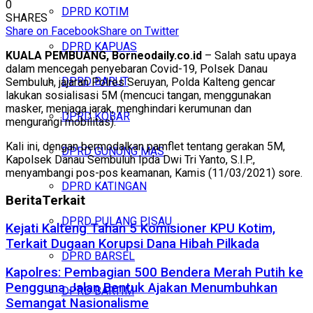
0
DPRD KOTIM
SHARES
Share on Facebook
Share on Twitter
DPRD KAPUAS
KUALA PEMBUANG, Borneodaily.co.id
– Salah satu upaya
dalam mencegah penyebaran Covid-19, Polsek Danau
DPRD BARUT
Sembuluh, jajaran Polres Seruyan, Polda Kalteng gencar
lakukan sosialisasi 5M (mencuci tangan, menggunakan
masker, menjaga jarak, menghindari kerumunan dan
DPRD KOBAR
mengurangi mobilitas).
Kali ini, dengan bermodalkan pamflet tentang gerakan 5M,
DPRD GUNUNG MAS
Kapolsek Danau Sembuluh Ipda Dwi Tri Yanto, S.I.P.,
menyambangi pos-pos keamanan, Kamis (11/03/2021) sore.
DPRD KATINGAN
Berita
Terkait
DPRD PULANG PISAU
Kejati Kalteng Tahan 5 Komisioner KPU Kotim,
Terkait Dugaan Korupsi Dana Hibah Pilkada
DPRD BARSEL
Kapolres: Pembagian 500 Bendera Merah Putih ke
Pengguna Jalan Bentuk Ajakan Menumbuhkan
DPRD BARTIM
Semangat Nasionalisme