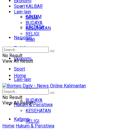
Ekonomi
Sport
KALBAR
Lain-lain
KALTIM
OPINI
BUDAYA
KALTARA
KESEHATAN
RELIGI
Nasional
Iklan
Politik
No Result
Ekonomi
View All Result
Sport
Home
Lain-lain
OPINI
Headline
No Result
BUDAYA
View All Result
Hukum & Peristiwa
KESEHATAN
Kalteng
RELIGI
Home
Hukum & Peristiwa