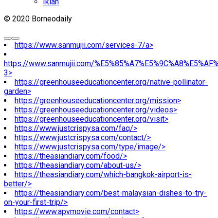
Iklan
© 2020 Borneodaily
https://www.sanmujii.com/services-7/a>
https://www.sanmujii.com/%E5%85%A7%E5%9C%A8%E5%A
3>
https://greenhouseeducationcenter.org/native-pollinator-
garden>
https://greenhouseeducationcenter.org/mission>
https://greenhouseeducationcenter.org/videos>
https://greenhouseeducationcenter.org/visit>
https://www.justcrispysa.com/faq/>
https://www.justcrispysa.com/contact/>
https://www.justcrispysa.com/type/image/>
https://theasiandiary.com/food/>
https://theasiandiary.com/about-us/>
https://theasiandiary.com/which-bangkok-airport-is-
better/>
https://theasiandiary.com/best-malaysian-dishes-to-try-
on-your-first-trip/>
https://www.apvmovie.com/contact>