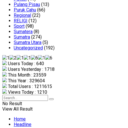
Pulang Pisau
(13)
Puruk Cahu
(66)
Regional
(22)
RELIGI
(12)
Sport
(98)
Sumatera
(8)
Sumatra
(274)
Sumatra Utara
(5)
Uncategorized
(192)
Users Today : 640
Users Yesterday : 1718
This Month : 23559
This Year : 329604
Total Users : 1211615
Views Today : 1210
No Result
View All Result
Home
Headline