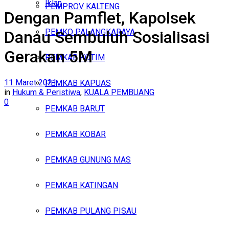
Iklan
PEMPROV KALTENG
Dengan Pamflet, Kapolsek
Minggu, Agustus 9, 2026
PEMKO PALANGKARAYA
Danau Sembuluh Sosialisasi
Gerakan 5M
PEMKAB KOTIM
11 Maret 2021
PEMKAB KAPUAS
in
Hukum & Peristiwa
,
KUALA PEMBUANG
0
PEMKAB BARUT
PEMKAB KOBAR
PEMKAB GUNUNG MAS
PEMKAB KATINGAN
PEMKAB PULANG PISAU