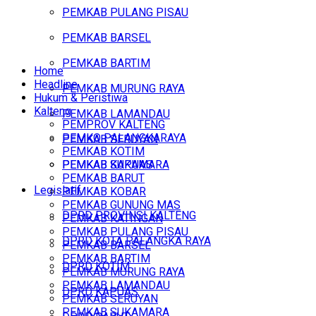
PEMKAB PULANG PISAU
PEMKAB BARSEL
PEMKAB BARTIM
Home
Headline
PEMKAB MURUNG RAYA
Hukum & Peristiwa
Kalteng
PEMKAB LAMANDAU
PEMPROV KALTENG
PEMKO PALANGKARAYA
PEMKAB SERUYAN
PEMKAB KOTIM
PEMKAB SUKAMARA
PEMKAB KAPUAS
PEMKAB BARUT
Legislatif
PEMKAB KOBAR
PEMKAB GUNUNG MAS
DPRD PROVINSI KALTENG
PEMKAB KATINGAN
PEMKAB PULANG PISAU
DPRD KOTA PALANGKA RAYA
PEMKAB BARSEL
PEMKAB BARTIM
DPRD KOTIM
PEMKAB MURUNG RAYA
PEMKAB LAMANDAU
DPRD KAPUAS
PEMKAB SERUYAN
PEMKAB SUKAMARA