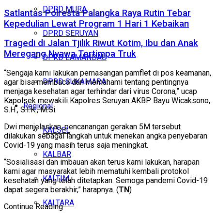
DPRD MURA
Satlantas Polresta Palangka Raya Rutin Tebar
Kepedulian Lewat Program 1 Hari 1 Kebaikan
DPRD SERUYAN
Tragedi di Jalan Tjilik Riwut Kotim, Ibu dan Anak
Meregang Nyawa Tertimpa Truk
DPRD LAMANDAU
“Sengaja kami lakukan pemasangan pamflet di pos keamanan,
DPRD SUKAMARA
agar bisa membaca dan memahami tentang pentingnya
menjaga kesehatan agar terhindar dari virus Corona,” ucap
Kapolsek mewakili Kapolres Seruyan AKBP Bayu Wicaksono,
Regional
S.H., S.I.K., M.Si.
Dwi menjelaskan, pencanangan gerakan 5M tersebut
KALSEL
dilakukan sebagai langkah untuk menekan angka penyebaran
Covid-19 yang masih terus saja meningkat.
KALBAR
“Sosialisasi dan imbauan akan terus kami lakukan, harapan
kami agar masyarakat lebih mematuhi kembali protokol
KALTIM
kesehatan yang telah ditetapkan. Semoga pandemi Covid-19
dapat segera berakhir,” harapnya. (
TN
)
KALTARA
Continue Reading