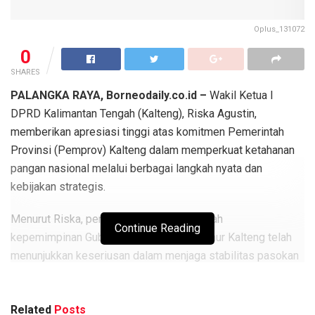
Oplus_131072
0
SHARES
PALANGKA RAYA, Borneodaily.co.id –
Wakil Ketua I
DPRD Kalimantan Tengah (Kalteng), Riska Agustin,
memberikan apresiasi tinggi atas komitmen Pemerintah
Provinsi (Pemprov) Kalteng dalam memperkuat ketahanan
pangan nasional melalui berbagai langkah nyata dan
kebijakan strategis.
Menurut Riska, pemerintah daerah di bawah
Continue Reading
kepemimpinan Gubernur dan Wakil Gubernur Kalteng telah
menunjukkan keseriusan dalam menjaga stabilitas pasokan
pangan sekaligus meningkatkan kesejahteraan masyarakat,
khususnya di sektor pertanian.
Related
Posts
“Langkah-langkah strategis Pemprov Kalteng tidak hanya