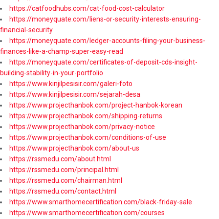
https://catfoodhubs.com/cat-food-cost-calculator
https://moneyquate.com/liens-or-security-interests-ensuring-
financial-security
https://moneyquate.com/ledger-accounts-filing-your-business-
finances-like-a-champ-super-easy-read
https://moneyquate.com/certificates-of-deposit-cds-insight-
building-stability-in-your-portfolio
https://www.kinjilpesisir.com/galeri-foto
https://www.kinjilpesisir.com/sejarah-desa
https://www.projecthanbok.com/project-hanbok-korean
https://www.projecthanbok.com/shipping-returns
https://www.projecthanbok.com/privacy-notice
https://www.projecthanbok.com/conditions-of-use
https://www.projecthanbok.com/about-us
https://rssmedu.com/about.html
https://rssmedu.com/principal.html
https://rssmedu.com/chairman.html
https://rssmedu.com/contact.html
https://www.smarthomecertification.com/black-friday-sale
https://www.smarthomecertification.com/courses