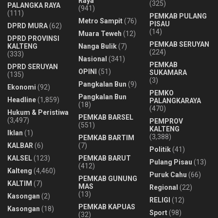
Raya
(325)
PALANGKA RAYA
(941)
(111)
PEMKAB PULANG
Metro Sampit
(76)
PISAU
DPRD MURA
(62)
(14)
Muara Teweh
(12)
DPRD PROVINSI
PEMKAB SERUYAN
KALTENG
Nanga Bulik
(7)
(224)
(333)
Nasional
(341)
PEMKAB
DPRD SERUYAN
OPINI
(51)
SUKAMARA
(135)
(3)
Pangkalan Bun
(9)
Ekonomi
(92)
PEMKO
Pangkalan Bun
Headline
(1,859)
PALANGKARAYA
(18)
(470)
Hukum & Peristiwa
PEMKAB BARSEL
(3,497)
PEMPROV
(551)
KALTENG
Iklan
(1)
(3,388)
PEMKAB BARTIM
KALBAR
(6)
(7)
Politik
(41)
KALSEL
(123)
PEMKAB BARUT
Pulang Pisau
(13)
(412)
Kalteng
(4,460)
Puruk Cahu
(66)
PEMKAB GUNUNG
KALTIM
(7)
MAS
Regional
(22)
(13)
Kasongan
(2)
RELIGI
(12)
PEMKAB KAPUAS
Kasongan
(18)
Sport
(98)
(32)