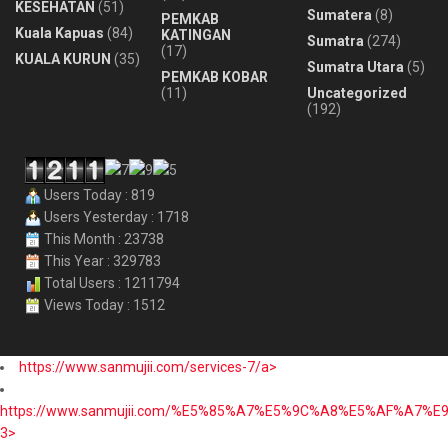
KESEHATAN
(51)
Sumatera
(8)
PEMKAB
Kuala Kapuas
(84)
KATINGAN
Sumatra
(274)
(17)
KUALA KURUN
(35)
Sumatra Utara
(5)
PEMKAB KOBAR
(11)
Uncategorized
(192)
Users Today : 819
Users Yesterday : 1718
This Month : 23738
This Year : 329783
Total Users : 1211794
Views Today : 1512
https://www.sanmujii.com/services-7/a>
https://www.sanmujii.com/%E5%85%A7%E5%9C%A8%E5%AF%A7%
3>