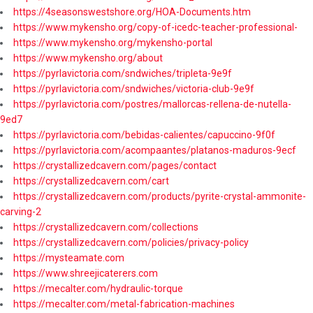
https://4seasonswestshore.org/HOA-Documents.htm
https://www.mykensho.org/copy-of-icedc-teacher-professional-
https://www.mykensho.org/mykensho-portal
https://www.mykensho.org/about
https://pyrlavictoria.com/sndwiches/tripleta-9e9f
https://pyrlavictoria.com/sndwiches/victoria-club-9e9f
https://pyrlavictoria.com/postres/mallorcas-rellena-de-nutella-
9ed7
https://pyrlavictoria.com/bebidas-calientes/capuccino-9f0f
https://pyrlavictoria.com/acompaantes/platanos-maduros-9ecf
https://crystallizedcavern.com/pages/contact
https://crystallizedcavern.com/cart
https://crystallizedcavern.com/products/pyrite-crystal-ammonite-
carving-2
https://crystallizedcavern.com/collections
https://crystallizedcavern.com/policies/privacy-policy
https://mysteamate.com
https://www.shreejicaterers.com
https://mecalter.com/hydraulic-torque
https://mecalter.com/metal-fabrication-machines